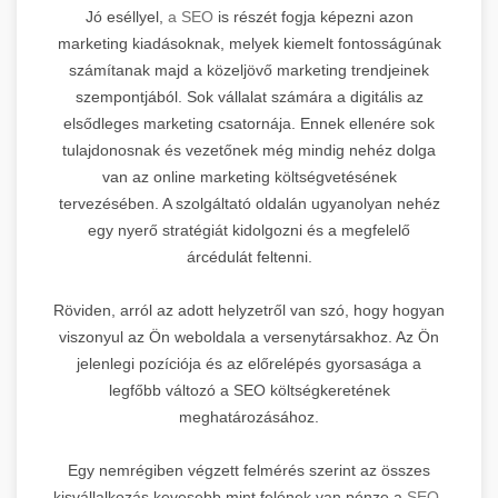
Jó eséllyel,
a SEO
is részét fogja képezni azon
marketing kiadásoknak, melyek kiemelt fontosságúnak
számítanak majd a közeljövő marketing trendjeinek
szempontjából. Sok vállalat számára a digitális az
elsődleges marketing csatornája. Ennek ellenére sok
tulajdonosnak és vezetőnek még mindig nehéz dolga
van az online marketing költségvetésének
tervezésében. A szolgáltató oldalán ugyanolyan nehéz
egy nyerő stratégiát kidolgozni és a megfelelő
árcédulát feltenni.
Röviden, arról az adott helyzetről van szó, hogy hogyan
viszonyul az Ön weboldala a versenytársakhoz. Az Ön
jelenlegi pozíciója és az előrelépés gyorsasága a
legfőbb változó a SEO költségkeretének
meghatározásához.
Egy nemrégiben végzett felmérés szerint az összes
kisvállalkozás kevesebb mint felének van pénze a
SEO-