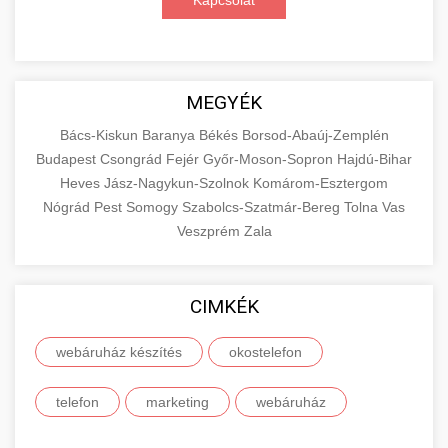
Kapcsolat
MEGYÉK
Bács-Kiskun
Baranya
Békés
Borsod-Abaúj-Zemplén
Budapest
Csongrád
Fejér
Győr-Moson-Sopron
Hajdú-Bihar
Heves
Jász-Nagykun-Szolnok
Komárom-Esztergom
Nógrád
Pest
Somogy
Szabolcs-Szatmár-Bereg
Tolna
Vas
Veszprém
Zala
CIMKÉK
webáruház készítés
okostelefon
telefon
marketing
webáruház