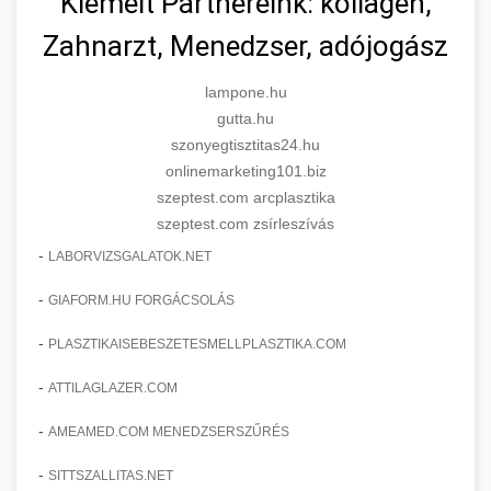
Kiemelt Partnereink: kollagén,
Zahnarzt, Menedzser, adójogász
lampone.hu
gutta.hu
szonyegtisztitas24.hu
onlinemarketing101.biz
szeptest.com arcplasztika
szeptest.com zsírleszívás
-
LABORVIZSGALATOK.NET
-
GIAFORM.HU FORGÁCSOLÁS
-
PLASZTIKAISEBESZETESMELLPLASZTIKA.COM
-
ATTILAGLAZER.COM
-
AMEAMED.COM MENEDZSERSZŰRÉS
-
SITTSZALLITAS.NET