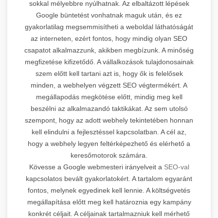
sokkal mélyebbre nyúlhatnak. Az elbaltázott lépések
Google büntetést vonhatnak maguk után, és ez
gyakorlatilag megsemmisítheti a weboldal láthatóságát
az interneten, ezért fontos, hogy mindig olyan SEO
csapatot alkalmazzunk, akikben megbízunk. A minőség
megfizetése kifizetődő. A vállalkozások tulajdonosainak
szem előtt kell tartani azt is, hogy ők is felelősek
minden, a webhelyen végzett SEO végtermékért. A
megállapodás megkötése előtt, mindig meg kell
beszélni az alkalmazandó taktikákat. Az sem utolsó
szempont, hogy az adott webhely tekintetében honnan
kell elindulni a fejlesztéssel kapcsolatban. A cél az,
hogy a webhely legyen feltérképezhető és elérhető a
keresőmotorok számára.
Kövesse a Google webmesteri irányelveit a
SEO-val
kapcsolatos bevált gyakorlatokért. A tartalom egyaránt
fontos, melynek egyedinek kell lennie. A költségvetés
megállapítása előtt meg kell határoznia egy kampány
konkrét céljait. A céljainak tartalmazniuk kell mérhető