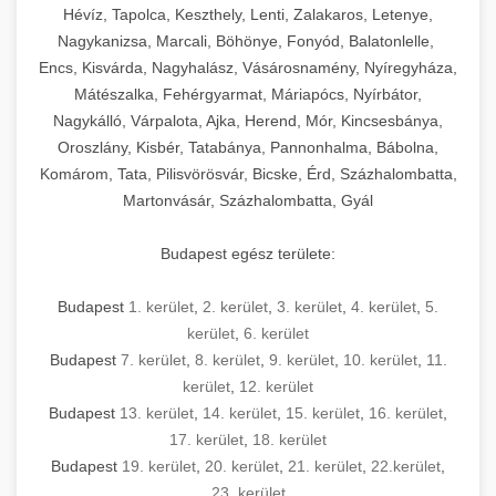
Hévíz, Tapolca, Keszthely, Lenti, Zalakaros, Letenye,
Nagykanizsa, Marcali, Böhönye, Fonyód, Balatonlelle,
Encs, Kisvárda, Nagyhalász, Vásárosnamény, Nyíregyháza,
Mátészalka, Fehérgyarmat, Máriapócs, Nyírbátor,
Nagykálló, Várpalota, Ajka, Herend, Mór, Kincsesbánya,
Oroszlány, Kisbér, Tatabánya, Pannonhalma, Bábolna,
Komárom, Tata, Pilisvörösvár, Bicske, Érd, Százhalombatta,
Martonvásár, Százhalombatta, Gyál
Budapest egész területe:
Budapest
1. kerület
,
2. kerület
,
3. kerület
,
4. kerület
,
5.
kerület
,
6. kerület
Budapest
7. kerület
,
8. kerület
,
9. kerület
,
10. kerület
,
11.
kerület
,
12. kerület
Budapest
13. kerület
,
14. kerület
,
15. kerület
,
16. kerület
,
17. kerület
,
18. kerület
Budapest
19. kerület
,
20. kerület
,
21. kerület
,
22.kerület
,
23. kerület