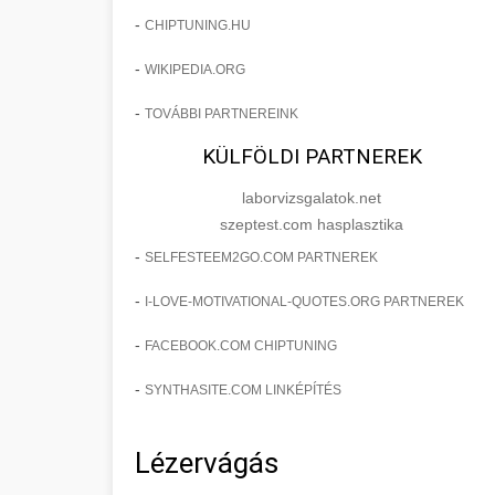
-
CHIPTUNING.HU
-
WIKIPEDIA.ORG
-
TOVÁBBI PARTNEREINK
KÜLFÖLDI PARTNEREK
laborvizsgalatok.net
szeptest.com hasplasztika
-
SELFESTEEM2GO.COM PARTNEREK
-
I-LOVE-MOTIVATIONAL-QUOTES.ORG PARTNEREK
-
FACEBOOK.COM CHIPTUNING
-
SYNTHASITE.COM LINKÉPÍTÉS
Lézervágás