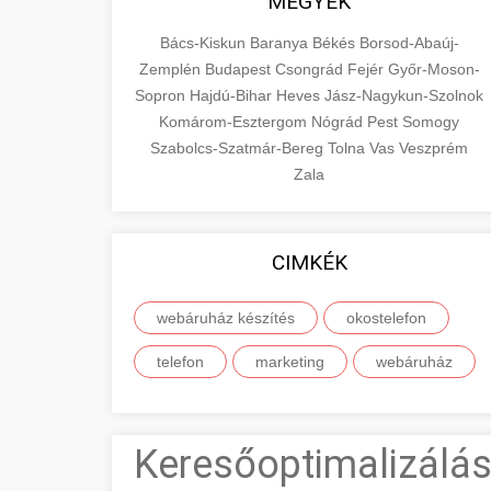
MEGYÉK
Bács-Kiskun
Baranya
Békés
Borsod-Abaúj-
Zemplén
Budapest
Csongrád
Fejér
Győr-Moson-
Sopron
Hajdú-Bihar
Heves
Jász-Nagykun-Szolnok
Komárom-Esztergom
Nógrád
Pest
Somogy
Szabolcs-Szatmár-Bereg
Tolna
Vas
Veszprém
Zala
CIMKÉK
webáruház készítés
okostelefon
telefon
marketing
webáruház
Keresőoptimalizálás