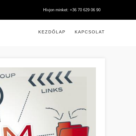
Hívjon minket: +36 70 629 06 90
KEZDŐLAP
KAPCSOLAT