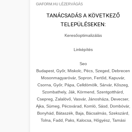
GIAFORM.HU LÉZERVÁGÁS
TANÁCSADÁS A KÖVETKEZŐ
TELEPÜLÉSEKEN:
Keresőoptimalizálás
Linképítés
Seo
Budapest, Győr, Miskolc, Pécs, Szeged, Debrecen
Mosonmagyaróvár, Sopron, Fertőd, Kapuvár,
Csorna, Győr, Pápa, Celldömölk, Sárvár, Kőszeg,
Szombathely, Ják, Körmend, Szentgotthárd,
Csepreg, Zalalövő, Vasvár, Jánosháza, Devecser,
Ajka, Sümeg, Pécsvárad, Komló, Sásd, Dombóvár,
Bonyhád, Bátaszék, Baja, Bácsalmás, Szekszárd,
Tolna, Fadd, Paks, Kalocsa, Hőgyész, Tamási