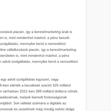
alkozások piacán, így a keresőmarketing árak is
n is, mint mindenhol máshol, a pénz beszél.
zolgáltatás, mennyibe kerül a nemzetközi
nline vállalkozások piacán, így a keresőmarketing
területen is, mint mindenhol máshol, a pénz
 adott szolgáltatás, mennyibe kerül a nemzetközi
 egy adott szolgáltatás egyszeri, vagy
9-ben elérték a becslések szerint 325 milliárd
án várhatóan 2021-ben 389 milliárd dollárra nőnek.
kiadásoknak, melyek kiemelt fontosságúnak
jából. Sok vállalat számára a digitális az
jdonosnak és vezetőnek még mindig nehéz dolga