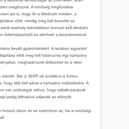
ikben megbízunk. A minőség megfizetése
artani azt is, hogy ők is felelősek minden, a
tése előtt, mindig meg kell beszélni az
adott webhely tekintetében honnan kell elindulni
yen feltérképezhető és elérhető a keresőmotorok
atos bevált gyakorlatokért. A tartalom egyaránt
llapítása előtt meg kell határoznia egy kampány
dményeket, meghatározott időkeretet és a siker
n mérték. Bár a SERP-ek továbbra is fontos
, hogy időt kell adnia a kampány működésére. A
vre van szükségük ahhoz, hogy vállalkozásának
ajd pedig láthatóvá váljanak az előnyök.
n hosszú távon és ne számítson az, ha a minőségi
ől.