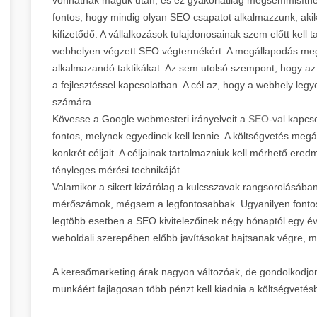
fontos, hogy mindig olyan SEO csapatot alkalmazzunk, ak
kifizetődő. A vállalkozások tulajdonosainak szem előtt kell t
webhelyen végzett SEO végtermékért. A megállapodás megkö
alkalmazandó taktikákat. Az sem utolsó szempont, hogy az 
a fejlesztéssel kapcsolatban. A cél az, hogy a webhely leg
számára.
Kövesse a Google webmesteri irányelveit a
SEO-val
kapcsol
fontos, melynek egyedinek kell lennie. A költségvetés megá
konkrét céljait. A céljainak tartalmazniuk kell mérhető ere
tényleges mérési technikáját.
Valamikor a sikert kizárólag a kulcsszavak rangsorolásába
mérőszámok, mégsem a legfontosabbak. Ugyanilyen fontos
legtöbb esetben a SEO kivitelezőinek négy hónaptól egy é
weboldali szerepében előbb javításokat hajtsanak végre, m
A keresőmarketing árak nagyon változóak, de gondolkodjo
munkáért fajlagosan több pénzt kell kiadnia a költségvetésb