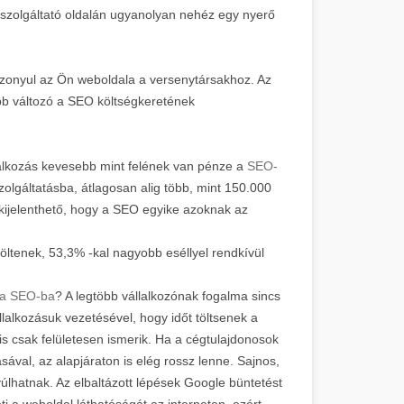
 szolgáltató oldalán ugyanolyan nehéz egy nyerő
iszonyul az Ön weboldala a versenytársakhoz. Az
őbb változó a SEO költségkeretének
lalkozás kevesebb mint felének van pénze a
SEO-
olgáltatásba, átlagosan alig több, mint 150.000
l kijelenthető, hogy a SEO egyike azoknak az
öltenek, 53,3% -kal nagyobb eséllyel rendkívül
a SEO-ba
? A legtöbb vállalkozónak fogalma sincs
lalkozásuk vezetésével, hogy időt töltsenek a
s csak felületesen ismerik. Ha a cégtulajdonosok
val, az alapjáraton is elég rossz lenne. Sajnos,
úlhatnak. Az elbaltázott lépések Google büntetést
 a weboldal láthatóságát az interneten, ezért