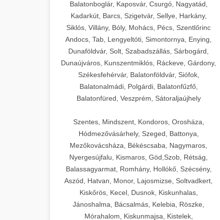
Balatonboglár, Kaposvár, Csurgó, Nagyatád,
Kadarkút, Barcs, Szigetvár, Sellye, Harkány,
Siklós, Villány, Bóly, Mohács, Pécs, Szentlőrinc
Andocs, Tab, Lengyeltóti, Simontornya, Enying,
Dunaföldvár, Solt, Szabadszállás, Sárbogárd,
Dunaújváros, Kunszentmiklós, Ráckeve, Gárdony,
Székesfehérvár, Balatonföldvár, Siófok,
Balatonalmádi, Polgárdi, Balatonfűzfő,
Balatonfüred, Veszprém, Sátoraljaújhely
Szentes, Mindszent, Kondoros, Orosháza,
Hódmezővásárhely, Szeged, Battonya,
Mezőkovácsháza, Békéscsaba, Nagymaros,
Nyergesújfalu, Kismaros, Göd,Szob, Rétság,
Balassagyarmat, Romhány, Hollókő, Szécsény,
Aszód, Hatvan, Monor, Lajosmizse, Soltvadkert,
Kiskőrös, Kecel, Dusnok, Kiskunhalas,
Jánoshalma, Bácsalmás, Kelebia, Röszke,
Mórahalom, Kiskunmajsa, Kistelek,