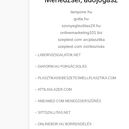
lampone.hu
gutta.hu
szonyegtisztitas24.hu
onlinemarketing101.biz
szeptest.com arcplasztika
szeptest.com zsírleszívás
-
LABORVIZSGALATOK.NET
-
GIAFORM.HU FORGÁCSOLÁS
-
PLASZTIKAISEBESZETESMELLPLASZTIKA.COM
-
ATTILAGLAZER.COM
-
AMEAMED.COM MENEDZSERSZŰRÉS
-
SITTSZALLITAS.NET
-
ONLINEBOR.HU BORRENDELÉS