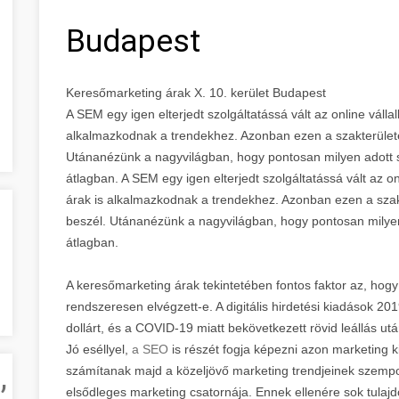
Budapest
Keresőmarketing árak X. 10. kerület Budapest
A SEM egy igen elterjedt szolgáltatássá vált az online váll
alkalmazkodnak a trendekhez. Azonban ezen a szakterülete
Utánanézünk a nagyvilágban, hogy pontosan milyen adott s
átlagban. A SEM egy igen elterjedt szolgáltatássá vált az o
árak is alkalmazkodnak a trendekhez. Azonban ezen a szak
beszél. Utánanézünk a nagyvilágban, hogy pontosan milyen
átlagban.
A keresőmarketing árak tekintetében fontos faktor az, hogy
rendszeresen elvégzett-e. A digitális hirdetési kiadások 201
dollárt, és a COVID-19 miatt bekövetkezett rövid leállás ut
Jó eséllyel,
a SEO
is részét fogja képezni azon marketing 
,
számítanak majd a közeljövő marketing trendjeinek szempont
elsődleges marketing csatornája. Ennek ellenére sok tula