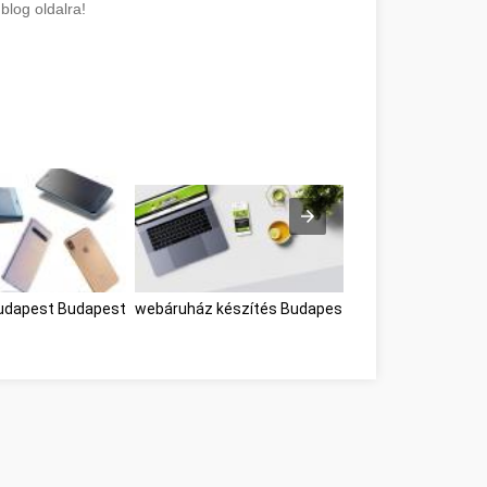
blog oldalra!
udapest Budapest
webáruház készítés Budapest
webáruház készít