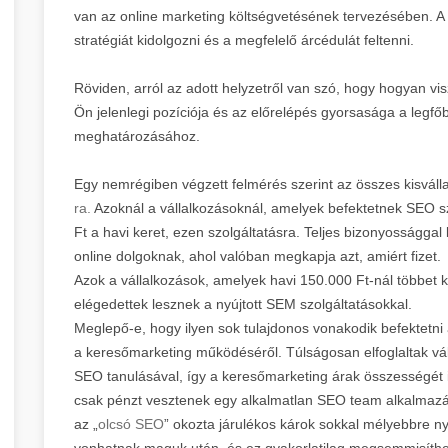
van az online marketing költségvetésének tervezésében. A
stratégiát kidolgozni és a megfelelő árcédulát feltenni.
Röviden, arról az adott helyzetről van szó, hogy hogyan v
Ön jelenlegi pozíciója és az előrelépés gyorsasága a legf
meghatározásához.
Egy nemrégiben végzett felmérés szerint az összes kisvál
ra.
Azoknál a vállalkozásoknál, amelyek befektetnek SEO sz
Ft a havi keret, ezen szolgáltatásra. Teljes bizonyosságga
online dolgoknak, ahol valóban megkapja azt, amiért fizet.
Azok a vállalkozások, amelyek havi 150.000 Ft-nál többet k
elégedettek lesznek a nyújtott SEM szolgáltatásokkal.
Meglepő-e, hogy ilyen sok tulajdonos vonakodik befektetni
a keresőmarketing működéséről. Túlságosan elfoglaltak vál
SEO tanulásával, így a keresőmarketing árak összességét i
csak pénzt vesztenek egy alkalmatlan SEO team alkalmazásá
az „
olcsó SEO
” okozta járulékos károk sokkal mélyebbre ny
vonhatnak maguk után, és ez gyakorlatilag megsemmisítheti