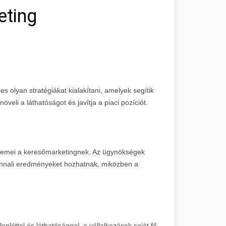
eting
s olyan stratégiákat kialakítani, amelyek segítik
öveli a láthatóságot és javítja a piaci pozíciót.
 elemei a keresőmarketingnek. Az ügynökségek
nnali eredményeket hozhatnak, miközben a
nléttel és láthatósággal, a vállalkozások saját fő