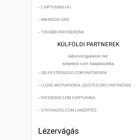
-
CHIPTUNING.HU
-
WIKIPEDIA.ORG
-
TOVÁBBI PARTNEREINK
KÜLFÖLDI PARTNEREK
laborvizsgalatok.net
szeptest.com hasplasztika
-
SELFESTEEM2GO.COM PARTNEREK
-
I-LOVE-MOTIVATIONAL-QUOTES.ORG PARTNEREK
-
FACEBOOK.COM CHIPTUNING
-
SYNTHASITE.COM LINKÉPÍTÉS
Lézervágás