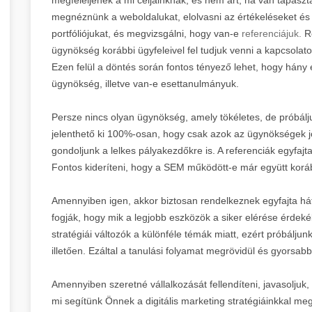
megnéznünk a weboldalukat, elolvasni az értékeléseket és h
portfóliójukat, és megvizsgálni, hogy van-e
referenciájuk.
Re
ügynökség korábbi ügyfeleivel fel tudjuk venni a kapcsolato
Ezen felül a döntés során fontos tényező lehet, hogy hány 
ügynökség, illetve van-e esettanulmányuk.
Persze nincs olyan ügynökség, amely tökéletes, de próbál
jelenthető ki 100%-osan, hogy csak azok az ügynökségek jók
gondoljunk a lelkes pályakezdőkre is. A referenciák egyfajta
Fontos kideríteni, hogy a SEM működött-e már együtt koráb
Amennyiben igen, akkor biztosan rendelkeznek egyfajta hát
fogják, hogy mik a legjobb eszközök a siker elérése érdek
stratégiái változók a különféle témák miatt, ezért próbáljunk
illetően. Ezáltal a tanulási folyamat megrövidül és gyors
Amennyiben szeretné vállalkozását fellendíteni, javasoljuk
mi segítünk Önnek a digitális marketing stratégiáinkkal meg