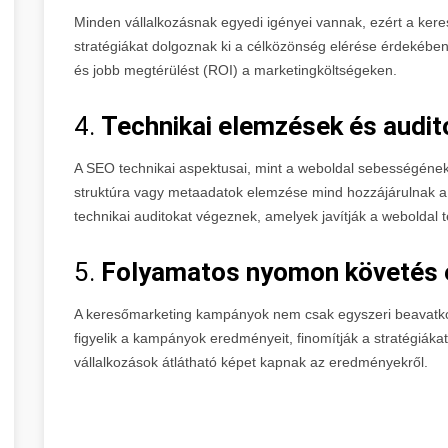
Minden vállalkozásnak egyedi igényei vannak, ezért a ke
stratégiákat dolgoznak ki a célközönség elérése érdekében
és jobb megtérülést (ROI) a marketingköltségeken.
4.
Technikai elemzések és audit
A SEO technikai aspektusai, mint a weboldal sebességének 
struktúra vagy metaadatok elemzése mind hozzájárulnak a
technikai auditokat végeznek, amelyek javítják a weboldal
5.
Folyamatos nyomon követés é
A keresőmarketing kampányok nem csak egyszeri beavatko
figyelik a kampányok eredményeit, finomítják a stratégiáka
vállalkozások átlátható képet kapnak az eredményekről.