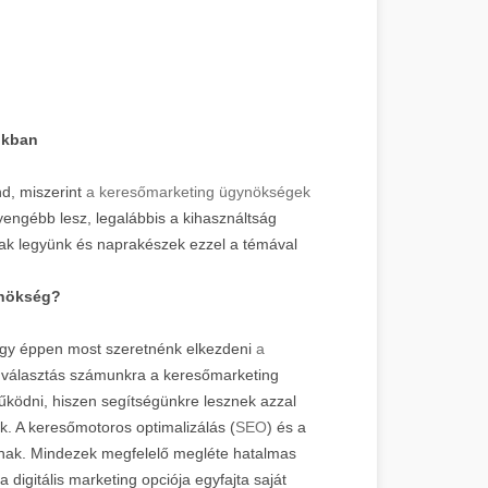
nkban
d, miszerint
a keresőmarketing ügynökségek
gyengébb lesz, legalábbis a kihasználtság
ak legyünk és naprakészek ezzel a témával
ynökség?
gy éppen most szeretnénk elkezdeni
a
 választás számunkra a keresőmarketing
űködni, hiszen segítségünkre lesznek azzal
nk. A keresőmotoros optimalizálás (
SEO
) és a
írnak. Mindezek megfelelő megléte hatalmas
 digitális marketing opciója egyfajta saját