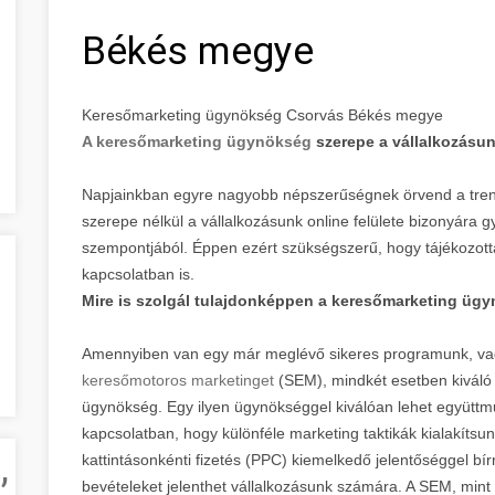
Békés megye
Keresőmarketing ügynökség Csorvás Békés megye
A keresőmarketing ügynökség
szerepe a vállalkozásu
Napjainkban egyre nagyobb népszerűségnek örvend a tren
szerepe nélkül a vállalkozásunk online felülete bizonyára 
szempontjából. Éppen ezért szükségszerű, hogy tájékozott
kapcsolatban is.
Mire is szolgál tulajdonképpen a keresőmarketing üg
Amennyiben van egy már meglévő sikeres programunk, va
keresőmotoros marketinget
(SEM), mindkét esetben kiváló
ügynökség. Egy ilyen ügynökséggel kiválóan lehet együttm
kapcsolatban, hogy különféle marketing taktikák kialakítsu
,
kattintásonkénti fizetés (PPC) kiemelkedő jelentőséggel b
bevételeket jelenthet vállalkozásunk számára. A SEM, mint a