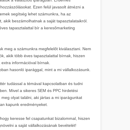
ozzászólásokat. Ezen felül javasolt átnézni a
mek segítség lehet számunkra, ha az
t, akik beszámolhatnak a saját tapasztalataikról.
éves tapasztalattal bír a keresőmarketing
juk meg a számunkra megfelelőt kiválasztani. Nem
, akik több éves tapasztalattal bírnak, hiszen
 extra információval bírnak.
ban hasonló iparággal, mint a mi vállalkozásunk.
tér tudással a témával kapcsolatban és tudni
ében. Mivel a sikeres SEM és PPC hirdetési
 meg olyat találni, aki jártas a mi iparágunkat
abban kapunk eredményeket.
, hogy keresse fel csapatunkat bizalommal, hiszen
növelni a saját vállalkozásának bevételét!