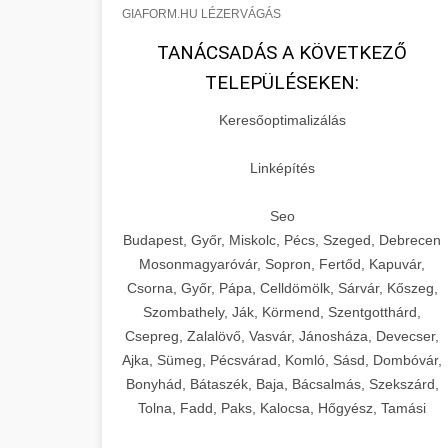
GIAFORM.HU LÉZERVÁGÁS
TANÁCSADÁS A KÖVETKEZŐ
TELEPÜLÉSEKEN:
Keresőoptimalizálás
Linképítés
Seo
Budapest, Győr, Miskolc, Pécs, Szeged, Debrecen
Mosonmagyaróvár, Sopron, Fertőd, Kapuvár,
Csorna, Győr, Pápa, Celldömölk, Sárvár, Kőszeg,
Szombathely, Ják, Körmend, Szentgotthárd,
Csepreg, Zalalövő, Vasvár, Jánosháza, Devecser,
Ajka, Sümeg, Pécsvárad, Komló, Sásd, Dombóvár,
Bonyhád, Bátaszék, Baja, Bácsalmás, Szekszárd,
Tolna, Fadd, Paks, Kalocsa, Hőgyész, Tamási