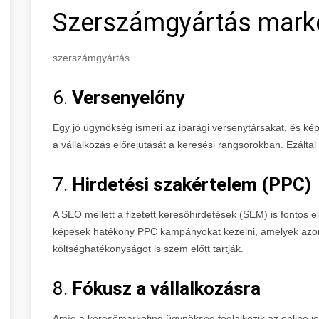
Szerszámgyártás mark
szerszámgyártás
6.
Versenyelőny
Egy jó ügynökség ismeri az iparági versenytársakat, és képe
a vállalkozás előrejutását a keresési rangsorokban. Ezáltal n
7.
Hirdetési szakértelem (PPC)
A SEO mellett a fizetett keresőhirdetések (SEM) is fontos
képesek hatékony PPC kampányokat kezelni, amelyek azo
költséghatékonyságot is szem előtt tartják.
8.
Fókusz a vállalkozásra
Amíg a keresőmarketing ügynökség foglalkozik az online jele