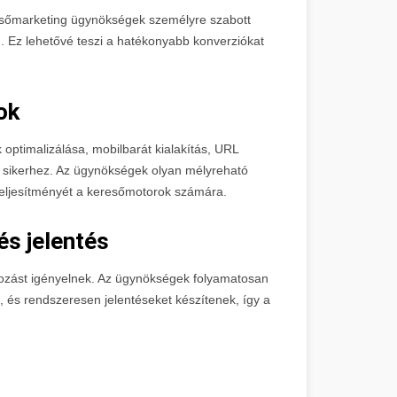
resőmarketing ügynökségek személyre szabott
. Ez lehetővé teszi a hatékonyabb konverziókat
ok
optimalizálása, mobilbarát kialakítás, URL
 sikerhez. Az ügynökségek olyan mélyreható
 teljesítményét a keresőmotorok számára.
s jelentés
zást igényelnek. Az ügynökségek folyamatosan
t, és rendszeresen jelentéseket készítenek, így a