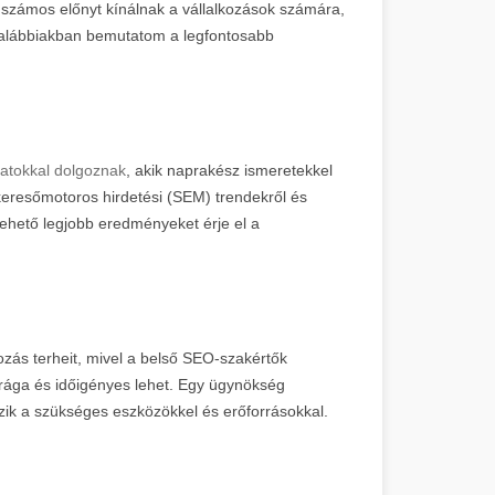
számos előnyt kínálnak a vállalkozások számára,
z alábbiakban bemutatom a legfontosabb
apatokkal dolgoznak
, akik naprakész ismeretekkel
keresőmotoros hirdetési (SEM) trendekről és
a lehető legjobb eredményeket érje el a
ozás terheit, mivel a belső SEO-szakértők
 drága és időigényes lehet. Egy ügynökség
ik a szükséges eszközökkel és erőforrásokkal.