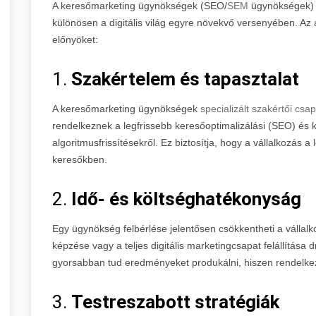
A keresőmarketing ügynökségek (SEO/
SEM
ügynökségek) 
különösen a digitális világ egyre növekvő versenyében. A
előnyöket:
1.
Szakértelem és tapasztalat
A keresőmarketing ügynökségek
specializált szakértői cs
rendelkeznek a legfrissebb keresőoptimalizálási (SEO) és 
algoritmusfrissítésekről. Ez biztosítja, hogy a vállalkozás 
keresőkben.
2.
Idő- és költséghatékonyság
Egy ügynökség felbérlése jelentősen csökkentheti a vállalk
képzése vagy a teljes digitális marketingcsapat felállítása
gyorsabban tud eredményeket produkálni, hiszen rendelkez
3.
Testreszabott stratégiák