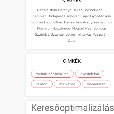
MEGYÉK
Bács-Kiskun
Baranya
Békés
Borsod-Abaúj-
Zemplén
Budapest
Csongrád
Fejér
Győr-Moson-
Sopron
Hajdú-Bihar
Heves
Jász-Nagykun-Szolnok
Komárom-Esztergom
Nógrád
Pest
Somogy
Szabolcs-Szatmár-Bereg
Tolna
Vas
Veszprém
Zala
CIMKÉK
webáruház készítés
okostelefon
telefon
marketing
webáruház
Keresőoptimalizálás