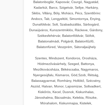
Balatonboglár, Kaposvár, Csurgó, Nagyatád,
Kadarkút, Barcs, Szigetvár, Sellye, Harkány,
Siklós, Villány, Bóly, Mohács, Pécs, Szentlőrinc
Andocs, Tab, Lengyeltóti, Simontornya, Enying,
Dunaföldvár, Solt, Szabadszállás, Sárbogárd,
Dunaújváros, Kunszentmiklós, Ráckeve, Gárdony,
Székesfehérvár, Balatonföldvár, Siófok,
Balatonalmádi, Polgárdi, Balatonfűzfő,
Balatonfüred, Veszprém, Sátoraljaújhely
Szentes, Mindszent, Kondoros, Orosháza,
Hódmezővásárhely, Szeged, Battonya,
Mezőkovácsháza, Békéscsaba, Nagymaros,
Nyergesújfalu, Kismaros, Göd,Szob, Rétság,
Balassagyarmat, Romhány, Hollókő, Szécsény,
Aszód, Hatvan, Monor, Lajosmizse, Soltvadkert,
Kiskőrös, Kecel, Dusnok, Kiskunhalas,
Jánoshalma, Bácsalmás, Kelebia, Röszke,
Mórahalom, Kiskunmajsa, Kistelek,