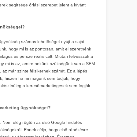
ek segítsége óriási szerepet jelent a kívánt
gynökséggel?
 ügynökség
számos lehetőséget nyújt a saját
unk, hogy mi is az pontosan, amit el szeretnénk
ilágos és persze reális célt. Miután felvesszük a
hogy mi is az, amire nekünk szükségünk van a SEM
 az már szinte félsikernek számít. Ez a lépés
ünk, hiszen ha mi magunk sem tudjuk, hogy
 valószínűleg a keresőmarketingesek sem fogják
marketing ügynökséget
?
. Nem elég rögtön az első Google hirdetés
nökségekről. Ennek célja, hogy első ránézésre
alatuk a választott iparágban. Érdemes