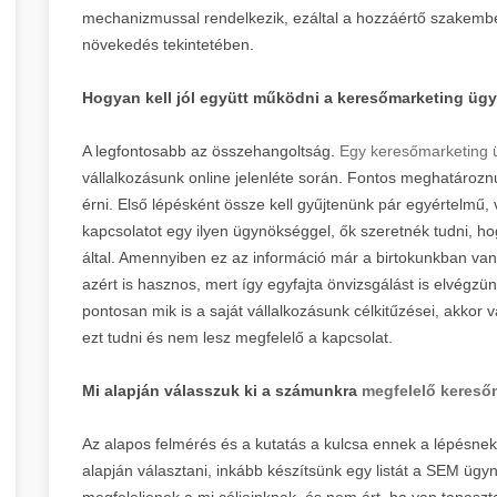
mechanizmussal rendelkezik, ezáltal a hozzáértő szakember
növekedés tekintetében.
Hogyan kell jól együtt működni a keresőmarketing ü
A legfontosabb az összehangoltság.
Egy keresőmarketing
vállalkozásunk online jelenléte során. Fontos meghatározn
érni. Első lépésként össze kell gyűjtenünk pár egyértelmű, v
kapcsolatot egy ilyen ügynökséggel, ők szeretnék tudni, 
által. Amennyiben ez az információ már a birtokunkban van,
azért is hasznos, mert így egyfajta önvizsgálást is elvégz
pontosan mik is a saját vállalkozásunk célkitűzései, akkor
ezt tudni és nem lesz megfelelő a kapcsolat.
Mi alapján válasszuk ki a számunkra
megfelelő kereső
Az alapos felmérés és a kutatás a kulcsa ennek a lépésnek
alapján választani, inkább készítsünk egy listát a SEM ügy
megfeleljenek a mi céljainknak, és nem árt, ha van tapaszt