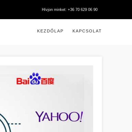
Hívjon minket: +36 70 629 06 90
KEZDŐLAP
KAPCSOLAT