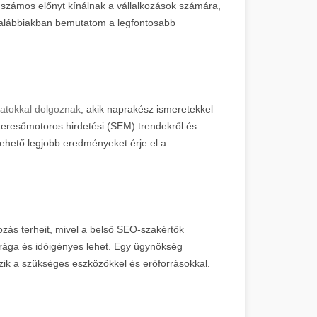
számos előnyt kínálnak a vállalkozások számára,
z alábbiakban bemutatom a legfontosabb
apatokkal dolgoznak
, akik naprakész ismeretekkel
keresőmotoros hirdetési (SEM) trendekről és
a lehető legjobb eredményeket érje el a
ozás terheit, mivel a belső SEO-szakértők
 drága és időigényes lehet. Egy ügynökség
ik a szükséges eszközökkel és erőforrásokkal.