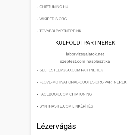
-
CHIPTUNING.HU
-
WIKIPEDIA.ORG
-
TOVÁBBI PARTNEREINK
KÜLFÖLDI PARTNEREK
laborvizsgalatok.net
szeptest.com hasplasztika
-
SELFESTEEM2GO.COM PARTNEREK
-
I-LOVE-MOTIVATIONAL-QUOTES.ORG PARTNEREK
-
FACEBOOK.COM CHIPTUNING
-
SYNTHASITE.COM LINKÉPÍTÉS
Lézervágás