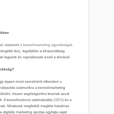
nkban
d, miszerint
a keresőmarketing ügynökségek
gyengébb lesz, legalábbis a kihasználtság
ak legyünk és naprakészek ezzel a témával
ynökség?
gy éppen most szeretnénk elkezdeni
a
 választás számunkra a keresőmarketing
űködni, hiszen segítségünkre lesznek azzal
nk. A keresőmotoros optimalizálás (
SEO
) és a
írnak. Mindezek megfelelő megléte hatalmas
 digitális marketing opciója egyfajta saját