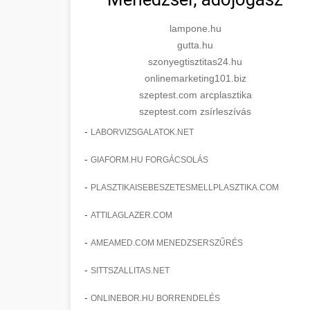
lampone.hu
gutta.hu
szonyegtisztitas24.hu
onlinemarketing101.biz
szeptest.com arcplasztika
szeptest.com zsírleszívás
-
LABORVIZSGALATOK.NET
-
GIAFORM.HU FORGÁCSOLÁS
-
PLASZTIKAISEBESZETESMELLPLASZTIKA.COM
-
ATTILAGLAZER.COM
-
AMEAMED.COM MENEDZSERSZŰRÉS
-
SITTSZALLITAS.NET
-
ONLINEBOR.HU BORRENDELÉS