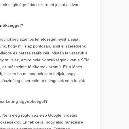
ek segítsége óriási szerepet jelent a kívánt
gynökséggel?
 ügynökség
számos lehetőséget nyújt a saját
unk, hogy mi is az pontosan, amit el szeretnénk
ilágos és persze reális célt. Miután felvesszük a
hogy mi is az, amire nekünk szükségünk van a SEM
 az már szinte félsikernek számít. Ez a lépés
ünk, hiszen ha mi magunk sem tudjuk, hogy
 valószínűleg a keresőmarketingesek sem fogják
marketing ügynökséget
?
. Nem elég rögtön az első Google hirdetés
nökségekről. Ennek célja, hogy első ránézésre
alatuk a választott iparágban. Érdemes