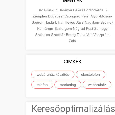
MEGYÉK
Bács-Kiskun
Baranya
Békés
Borsod-Abaúj-
Zemplén
Budapest
Csongrád
Fejér
Győr-Moson-
Sopron
Hajdú-Bihar
Heves
Jász-Nagykun-Szolnok
Komárom-Esztergom
Nógrád
Pest
Somogy
Szabolcs-Szatmár-Bereg
Tolna
Vas
Veszprém
Zala
CIMKÉK
webáruház készítés
okostelefon
telefon
marketing
webáruház
Keresőoptimalizálás