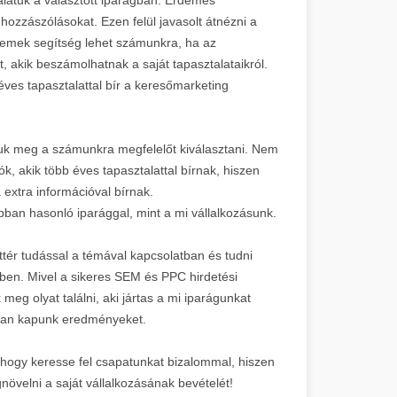
ozzászólásokat. Ezen felül javasolt átnézni a
mek segítség lehet számunkra, ha az
t, akik beszámolhatnak a saját tapasztalataikról.
éves tapasztalattal bír a keresőmarketing
juk meg a számunkra megfelelőt kiválasztani. Nem
, akik több éves tapasztalattal bírnak, hiszen
 extra információval bírnak.
ban hasonló iparággal, mint a mi vállalkozásunk.
tér tudással a témával kapcsolatban és tudni
ében. Mivel a sikeres SEM és PPC hirdetési
 meg olyat találni, aki jártas a mi iparágunkat
abban kapunk eredményeket.
, hogy keresse fel csapatunkat bizalommal, hiszen
növelni a saját vállalkozásának bevételét!