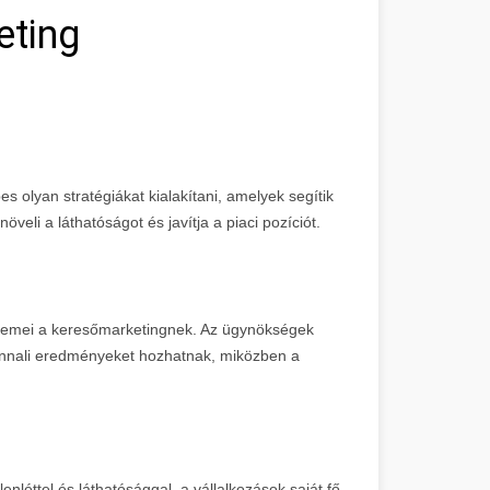
eting
s olyan stratégiákat kialakítani, amelyek segítik
öveli a láthatóságot és javítja a piaci pozíciót.
 elemei a keresőmarketingnek. Az ügynökségek
nnali eredményeket hozhatnak, miközben a
nléttel és láthatósággal, a vállalkozások saját fő