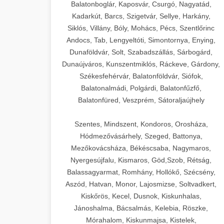
Balatonboglár, Kaposvár, Csurgó, Nagyatád,
Kadarkút, Barcs, Szigetvár, Sellye, Harkány,
Siklós, Villány, Bóly, Mohács, Pécs, Szentlőrinc
Andocs, Tab, Lengyeltóti, Simontornya, Enying,
Dunaföldvár, Solt, Szabadszállás, Sárbogárd,
Dunaújváros, Kunszentmiklós, Ráckeve, Gárdony,
Székesfehérvár, Balatonföldvár, Siófok,
Balatonalmádi, Polgárdi, Balatonfűzfő,
Balatonfüred, Veszprém, Sátoraljaújhely
Szentes, Mindszent, Kondoros, Orosháza,
Hódmezővásárhely, Szeged, Battonya,
Mezőkovácsháza, Békéscsaba, Nagymaros,
Nyergesújfalu, Kismaros, Göd,Szob, Rétság,
Balassagyarmat, Romhány, Hollókő, Szécsény,
Aszód, Hatvan, Monor, Lajosmizse, Soltvadkert,
Kiskőrös, Kecel, Dusnok, Kiskunhalas,
Jánoshalma, Bácsalmás, Kelebia, Röszke,
Mórahalom, Kiskunmajsa, Kistelek,