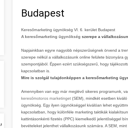
Budapest
Keresőmarketing ügynökség VI. 6. kerület Budapest
A keresőmarketing ügynökség
szerepe a vállalkozásu
Napjainkban egyre nagyobb népszerűségnek örvend a tren
szerepe nélkül a vállalkozásunk online felülete bizonyára 
szempontjából. Éppen ezért szükségszerű, hogy tájékozott
kapcsolatban is.
Mire is szolgál tulajdonképpen a keresőmarketing üg
Amennyiben van egy már meglévő sikeres programunk, va
keresőmotoros marketinget
(SEM), mindkét esetben kiváló
ügynökség. Egy ilyen ügynökséggel kiválóan lehet együttm
kapcsolatban, hogy különféle marketing taktikák kialakítsu
,
kattintásonkénti fizetés (PPC) kiemelkedő jelentőséggel b
bevételeket jelenthet vállalkozásunk számára. A SEM, mint a