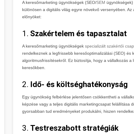
A keresőmarketing ügynökségek (SEO/
SEM
ügynökségek) 
különösen a digitális világ egyre növekvő versenyében. A
előnyöket:
1.
Szakértelem és tapasztalat
A keresőmarketing ügynökségek
specializált szakértői cs
rendelkeznek a legfrissebb keresőoptimalizálási (SEO) és 
algoritmusfrissítésekről. Ez biztosítja, hogy a vállalkozás 
keresőkben.
2.
Idő- és költséghatékonyság
Egy ügynökség felbérlése jelentősen csökkentheti a vállalk
képzése vagy a teljes digitális marketingcsapat felállítása
gyorsabban tud eredményeket produkálni, hiszen rendelkez
3.
Testreszabott stratégiák