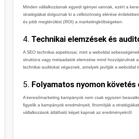
Minden vállalkozásnak egyedi igényei vannak, ezért a ke
stratégiákat dolgoznak ki a célközönség elérése érdekében
és jobb megtérülést (ROI) a marketingköltségeken.
4.
Technikai elemzések és audit
A SEO technikai aspektusai, mint a weboldal sebességének 
struktúra vagy metaadatok elemzése mind hozzájárulnak a
technikai auditokat végeznek, amelyek javítják a weboldal
5.
Folyamatos nyomon követés é
A keresőmarketing kampányok nem csak egyszeri beavatko
figyelik a kampányok eredményeit, finomítják a stratégiáka
vállalkozások átlátható képet kapnak az eredményekről.