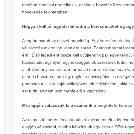
mechanizmussal rendelkezik, ezáltal a hozzáértő szakember
növekedés tekintetében.
Hogyan kell jól együtt működni a keresőmarketing ü
A legfontosabb az összehangoltság.
Egy keresőmarketing
vállalkozásunk online jelenléte során. Fontos meghatározn
érni. Első lépésként össze kell gyűjtenünk pár egyértelmű, v
kapcsolatot egy ilyen ügynökséggel, ők szeretnék tudni, 
által. Amennyiben ez az információ már a birtokunkban van,
azért is hasznos, mert így egyfajta önvizsgálást is elvégz
pontosan mik is a saját vállalkozásunk célkitűzései, akkor
ezt tudni és nem lesz megfelelő a kapcsolat.
Mi alapján válasszuk ki a számunkra
megfelelő kereső
Az alapos felmérés és a kutatás a kulcsa ennek a lépésnek
alapján választani, inkább készítsünk egy listát a SEM ügy
megfeleljenek a mi céljainknak, és nem árt, ha van tapaszt