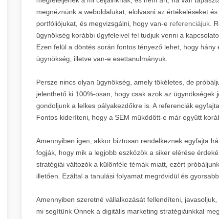
megnéznünk a weboldalukat, elolvasni az értékeléseket és h
portfóliójukat, és megvizsgálni, hogy van-e
referenciájuk.
Re
ügynökség korábbi ügyfeleivel fel tudjuk venni a kapcsolato
Ezen felül a döntés során fontos tényező lehet, hogy hány 
ügynökség, illetve van-e esettanulmányuk.
Persze nincs olyan ügynökség, amely tökéletes, de próbál
jelenthető ki 100%-osan, hogy csak azok az ügynökségek jók
gondoljunk a lelkes pályakezdőkre is. A referenciák egyfajta
Fontos kideríteni, hogy a SEM működött-e már együtt koráb
Amennyiben igen, akkor biztosan rendelkeznek egyfajta hát
fogják, hogy mik a legjobb eszközök a siker elérése érdek
stratégiái változók a különféle témák miatt, ezért próbáljunk
illetően. Ezáltal a tanulási folyamat megrövidül és gyors
Amennyiben szeretné vállalkozását fellendíteni, javasoljuk
mi segítünk Önnek a digitális marketing stratégiáinkkal meg