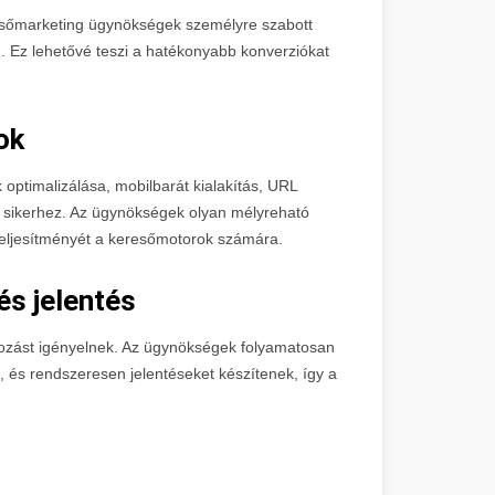
resőmarketing ügynökségek személyre szabott
. Ez lehetővé teszi a hatékonyabb konverziókat
ok
optimalizálása, mobilbarát kialakítás, URL
 sikerhez. Az ügynökségek olyan mélyreható
 teljesítményét a keresőmotorok számára.
s jelentés
zást igényelnek. Az ügynökségek folyamatosan
t, és rendszeresen jelentéseket készítenek, így a