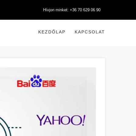
Hívjon minket: +36 70 629 06 90
KEZDŐLAP
KAPCSOLAT