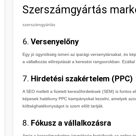
Szerszámgyártás mark
szerszámgyártás
6.
Versenyelőny
Egy jó ügynökség ismeri az iparági versenytársakat, és képe
a vállalkozás előrejutását a keresési rangsorokban. Ezáltal n
7.
Hirdetési szakértelem (PPC)
A SEO mellett a fizetett keresőhirdetések (SEM) is fontos
képesek hatékony PPC kampányokat kezelni, amelyek azo
költséghatékonyságot is szem előtt tartják.
8.
Fókusz a vállalkozásra
Amíg a keresőmarketing ügynökség foglalkozik az online jele