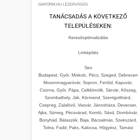
GIAFORM.HU LÉZERVÁGÁS
TANÁCSADÁS A KÖVETKEZŐ
TELEPÜLÉSEKEN:
Keresőoptimalizálás
Linképítés
Seo
Budapest, Győr, Miskolc, Pécs, Szeged, Debrecen
Mosonmagyaróvár, Sopron, Fertőd, Kapuvár,
Csorna, Győr, Pápa, Celldömölk, Sárvár, Kőszeg,
Szombathely, Ják, Körmend, Szentgotthárd,
Csepreg, Zalalövő, Vasvár, Jánosháza, Devecser,
Ajka, Sümeg, Pécsvárad, Komló, Sásd, Dombóvár,
Bonyhád, Bátaszék, Baja, Bácsalmás, Szekszárd,
Tolna, Fadd, Paks, Kalocsa, Hőgyész, Tamási