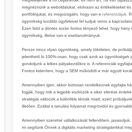
megnéznünk a weboldalukat, elolvasni az értékeléseket és h
portfóliójukat, és megvizsgálni, hogy van-e
referenciájuk.
Re
ügynökség korábbi ügyfeleivel fel tudjuk venni a kapcsolato
Ezen felül a döntés során fontos tényező lehet, hogy hány 
ügynökség, illetve van-e esettanulmányuk.
Persze nincs olyan ügynökség, amely tökéletes, de próbál
jelenthető ki 100%-osan, hogy csak azok az ügynökségek jók
gondoljunk a lelkes pályakezdőkre is. A referenciák egyfajta
Fontos kideríteni, hogy a SEM működött-e már együtt koráb
Amennyiben igen, akkor biztosan rendelkeznek egyfajta hát
fogják, hogy mik a legjobb eszközök a siker elérése érdek
stratégiái változók a különféle témák miatt, ezért próbáljunk
illetően. Ezáltal a tanulási folyamat megrövidül és gyors
Amennyiben szeretné vállalkozását fellendíteni, javasoljuk
mi segítünk Önnek a digitális marketing stratégiáinkkal meg