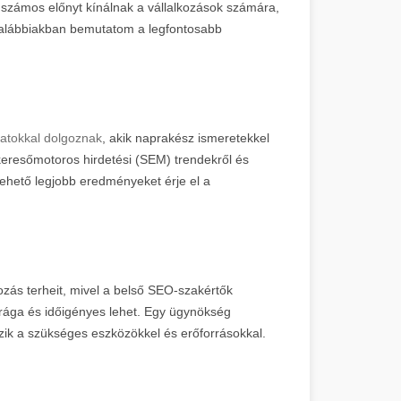
számos előnyt kínálnak a vállalkozások számára,
z alábbiakban bemutatom a legfontosabb
apatokkal dolgoznak
, akik naprakész ismeretekkel
keresőmotoros hirdetési (SEM) trendekről és
a lehető legjobb eredményeket érje el a
ozás terheit, mivel a belső SEO-szakértők
 drága és időigényes lehet. Egy ügynökség
ik a szükséges eszközökkel és erőforrásokkal.