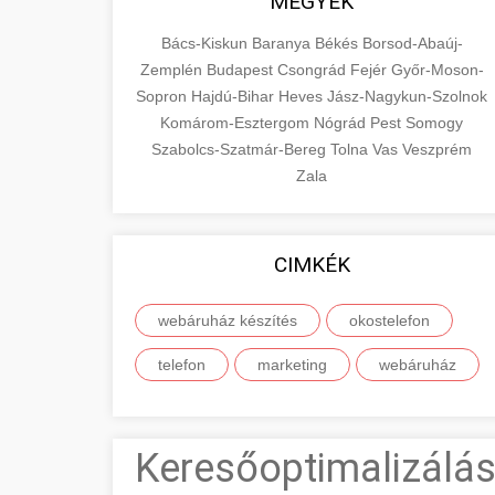
MEGYÉK
Bács-Kiskun
Baranya
Békés
Borsod-Abaúj-
Zemplén
Budapest
Csongrád
Fejér
Győr-Moson-
Sopron
Hajdú-Bihar
Heves
Jász-Nagykun-Szolnok
Komárom-Esztergom
Nógrád
Pest
Somogy
Szabolcs-Szatmár-Bereg
Tolna
Vas
Veszprém
Zala
CIMKÉK
webáruház készítés
okostelefon
telefon
marketing
webáruház
Keresőoptimalizálás