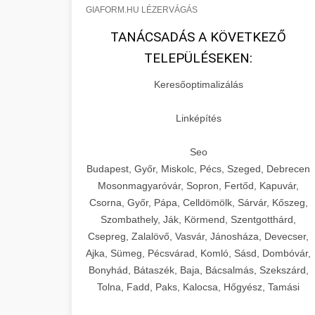
GIAFORM.HU LÉZERVÁGÁS
TANÁCSADÁS A KÖVETKEZŐ
TELEPÜLÉSEKEN:
Keresőoptimalizálás
Linképítés
Seo
Budapest, Győr, Miskolc, Pécs, Szeged, Debrecen
Mosonmagyaróvár, Sopron, Fertőd, Kapuvár,
Csorna, Győr, Pápa, Celldömölk, Sárvár, Kőszeg,
Szombathely, Ják, Körmend, Szentgotthárd,
Csepreg, Zalalövő, Vasvár, Jánosháza, Devecser,
Ajka, Sümeg, Pécsvárad, Komló, Sásd, Dombóvár,
Bonyhád, Bátaszék, Baja, Bácsalmás, Szekszárd,
Tolna, Fadd, Paks, Kalocsa, Hőgyész, Tamási