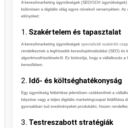
A keresőmarketing ügynökségek (SEO/
SEM
ügynökségek) 
különösen a digitális világ egyre növekvő versenyében. A
előnyöket:
1.
Szakértelem és tapasztalat
A keresőmarketing ügynökségek
specializált szakértői cs
rendelkeznek a legfrissebb keresőoptimalizálási (SEO) és 
algoritmusfrissítésekről. Ez biztosítja, hogy a vállalkozás 
keresőkben.
2.
Idő- és költséghatékonyság
Egy ügynökség felbérlése jelentősen csökkentheti a vállalk
képzése vagy a teljes digitális marketingcsapat felállítása
gyorsabban tud eredményeket produkálni, hiszen rendelkez
3.
Testreszabott stratégiák