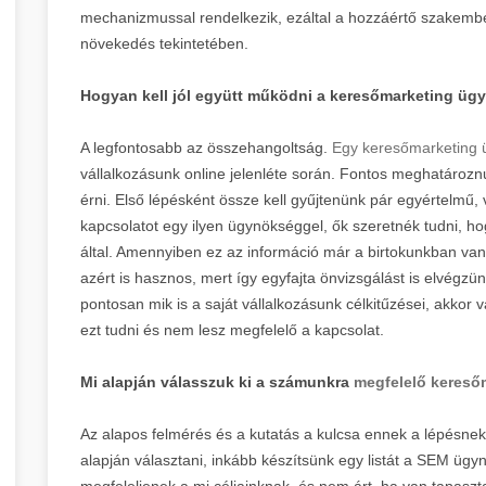
mechanizmussal rendelkezik, ezáltal a hozzáértő szakember
növekedés tekintetében.
Hogyan kell jól együtt működni a keresőmarketing ü
A legfontosabb az összehangoltság.
Egy keresőmarketing
vállalkozásunk online jelenléte során. Fontos meghatározn
érni. Első lépésként össze kell gyűjtenünk pár egyértelmű, v
kapcsolatot egy ilyen ügynökséggel, ők szeretnék tudni, 
által. Amennyiben ez az információ már a birtokunkban van,
azért is hasznos, mert így egyfajta önvizsgálást is elvégz
pontosan mik is a saját vállalkozásunk célkitűzései, akkor
ezt tudni és nem lesz megfelelő a kapcsolat.
Mi alapján válasszuk ki a számunkra
megfelelő kereső
Az alapos felmérés és a kutatás a kulcsa ennek a lépésnek
alapján választani, inkább készítsünk egy listát a SEM ügy
megfeleljenek a mi céljainknak, és nem árt, ha van tapaszt