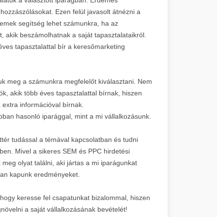
ozzászólásokat. Ezen felül javasolt átnézni a
mek segítség lehet számunkra, ha az
t, akik beszámolhatnak a saját tapasztalataikról.
éves tapasztalattal bír a keresőmarketing
juk meg a számunkra megfelelőt kiválasztani. Nem
, akik több éves tapasztalattal bírnak, hiszen
 extra információval bírnak.
ban hasonló iparággal, mint a mi vállalkozásunk.
tér tudással a témával kapcsolatban és tudni
ében. Mivel a sikeres SEM és PPC hirdetési
 meg olyat találni, aki jártas a mi iparágunkat
abban kapunk eredményeket.
, hogy keresse fel csapatunkat bizalommal, hiszen
növelni a saját vállalkozásának bevételét!