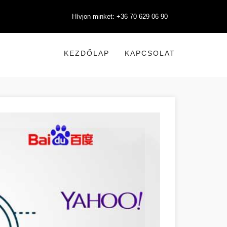
Hívjon minket: +36 70 629 06 90
KEZDŐLAP
KAPCSOLAT