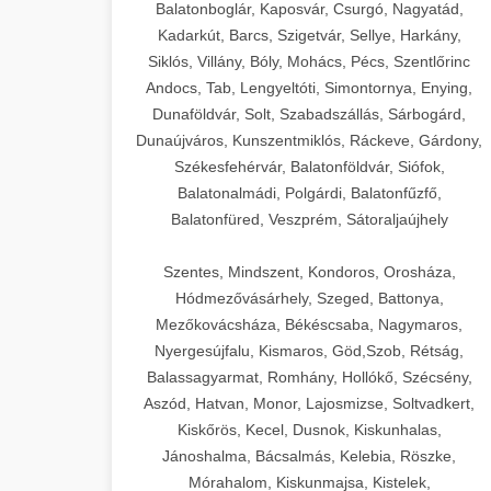
Balatonboglár, Kaposvár, Csurgó, Nagyatád,
Kadarkút, Barcs, Szigetvár, Sellye, Harkány,
Siklós, Villány, Bóly, Mohács, Pécs, Szentlőrinc
Andocs, Tab, Lengyeltóti, Simontornya, Enying,
Dunaföldvár, Solt, Szabadszállás, Sárbogárd,
Dunaújváros, Kunszentmiklós, Ráckeve, Gárdony,
Székesfehérvár, Balatonföldvár, Siófok,
Balatonalmádi, Polgárdi, Balatonfűzfő,
Balatonfüred, Veszprém, Sátoraljaújhely
Szentes, Mindszent, Kondoros, Orosháza,
Hódmezővásárhely, Szeged, Battonya,
Mezőkovácsháza, Békéscsaba, Nagymaros,
Nyergesújfalu, Kismaros, Göd,Szob, Rétság,
Balassagyarmat, Romhány, Hollókő, Szécsény,
Aszód, Hatvan, Monor, Lajosmizse, Soltvadkert,
Kiskőrös, Kecel, Dusnok, Kiskunhalas,
Jánoshalma, Bácsalmás, Kelebia, Röszke,
Mórahalom, Kiskunmajsa, Kistelek,