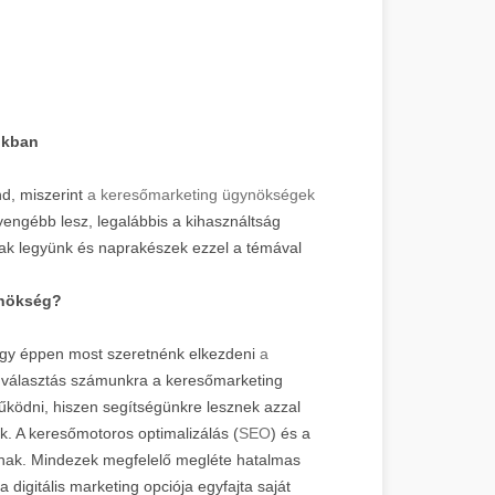
nkban
d, miszerint
a keresőmarketing ügynökségek
gyengébb lesz, legalábbis a kihasználtság
ak legyünk és naprakészek ezzel a témával
ynökség?
gy éppen most szeretnénk elkezdeni
a
 választás számunkra a keresőmarketing
űködni, hiszen segítségünkre lesznek azzal
nk. A keresőmotoros optimalizálás (
SEO
) és a
írnak. Mindezek megfelelő megléte hatalmas
 digitális marketing opciója egyfajta saját