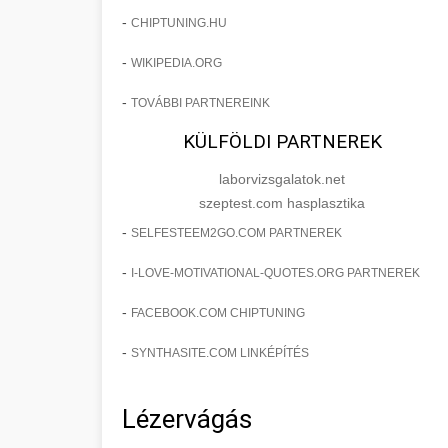
-
CHIPTUNING.HU
-
WIKIPEDIA.ORG
-
TOVÁBBI PARTNEREINK
KÜLFÖLDI PARTNEREK
laborvizsgalatok.net
szeptest.com hasplasztika
-
SELFESTEEM2GO.COM PARTNEREK
-
I-LOVE-MOTIVATIONAL-QUOTES.ORG PARTNEREK
-
FACEBOOK.COM CHIPTUNING
-
SYNTHASITE.COM LINKÉPÍTÉS
Lézervágás