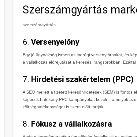
Szerszámgyártás mark
szerszámgyártás
6.
Versenyelőny
Egy jó ügynökség ismeri az iparági versenytársakat, és képe
a vállalkozás előrejutását a keresési rangsorokban. Ezáltal n
7.
Hirdetési szakértelem (PPC)
A SEO mellett a fizetett keresőhirdetések (SEM) is fontos
képesek hatékony PPC kampányokat kezelni, amelyek azo
költséghatékonyságot is szem előtt tartják.
8.
Fókusz a vállalkozásra
Amíg a keresőmarketing ügynökség foglalkozik az online jele