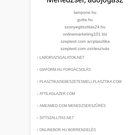
lampone.hu
gutta.hu
szonyegtisztitas24.hu
onlinemarketing101.biz
szeptest.com arcplasztika
szeptest.com zsírleszívás
-
LABORVIZSGALATOK.NET
-
GIAFORM.HU FORGÁCSOLÁS
-
PLASZTIKAISEBESZETESMELLPLASZTIKA.COM
-
ATTILAGLAZER.COM
-
AMEAMED.COM MENEDZSERSZŰRÉS
-
SITTSZALLITAS.NET
-
ONLINEBOR.HU BORRENDELÉS