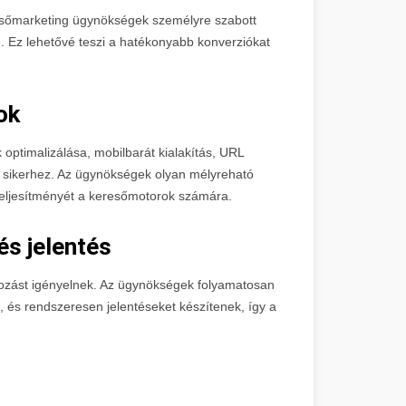
resőmarketing ügynökségek személyre szabott
. Ez lehetővé teszi a hatékonyabb konverziókat
ok
optimalizálása, mobilbarát kialakítás, URL
 sikerhez. Az ügynökségek olyan mélyreható
 teljesítményét a keresőmotorok számára.
s jelentés
zást igényelnek. Az ügynökségek folyamatosan
t, és rendszeresen jelentéseket készítenek, így a