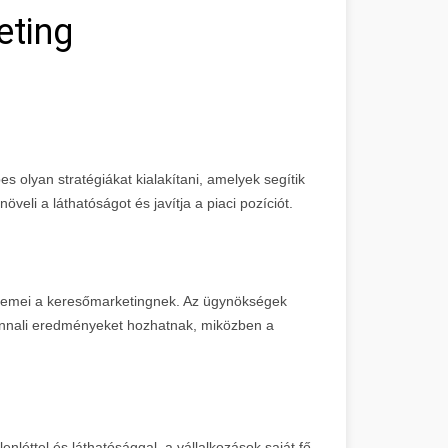
eting
s olyan stratégiákat kialakítani, amelyek segítik
öveli a láthatóságot és javítja a piaci pozíciót.
 elemei a keresőmarketingnek. Az ügynökségek
nnali eredményeket hozhatnak, miközben a
nléttel és láthatósággal, a vállalkozások saját fő