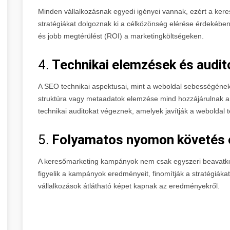
Minden vállalkozásnak egyedi igényei vannak, ezért a ke
stratégiákat dolgoznak ki a célközönség elérése érdekében
és jobb megtérülést (ROI) a marketingköltségeken.
4.
Technikai elemzések és audit
A SEO technikai aspektusai, mint a weboldal sebességének 
struktúra vagy metaadatok elemzése mind hozzájárulnak a
technikai auditokat végeznek, amelyek javítják a weboldal
5.
Folyamatos nyomon követés é
A keresőmarketing kampányok nem csak egyszeri beavatko
figyelik a kampányok eredményeit, finomítják a stratégiáka
vállalkozások átlátható képet kapnak az eredményekről.