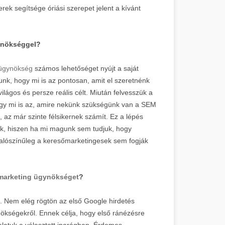
ek segítsége óriási szerepet jelent a kívánt
gynökséggel?
 ügynökség
számos lehetőséget nyújt a saját
unk, hogy mi is az pontosan, amit el szeretnénk
ilágos és persze reális célt. Miután felvesszük a
hogy mi is az, amire nekünk szükségünk van a SEM
 az már szinte félsikernek számít. Ez a lépés
ünk, hiszen ha mi magunk sem tudjuk, hogy
 valószínűleg a keresőmarketingesek sem fogják
marketing ügynökséget
?
. Nem elég rögtön az első Google hirdetés
nökségekről. Ennek célja, hogy első ránézésre
alatuk a választott iparágban. Érdemes