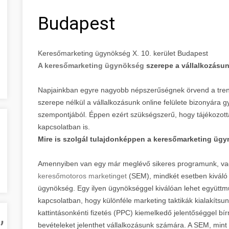
Budapest
Keresőmarketing ügynökség X. 10. kerület Budapest
A keresőmarketing ügynökség
szerepe a vállalkozásu
Napjainkban egyre nagyobb népszerűségnek örvend a tren
szerepe nélkül a vállalkozásunk online felülete bizonyára 
szempontjából. Éppen ezért szükségszerű, hogy tájékozott
kapcsolatban is.
Mire is szolgál tulajdonképpen a keresőmarketing üg
Amennyiben van egy már meglévő sikeres programunk, va
keresőmotoros marketinget
(SEM), mindkét esetben kiváló
ügynökség. Egy ilyen ügynökséggel kiválóan lehet együttm
kapcsolatban, hogy különféle marketing taktikák kialakítsu
,
kattintásonkénti fizetés (PPC) kiemelkedő jelentőséggel b
bevételeket jelenthet vállalkozásunk számára. A SEM, mint a