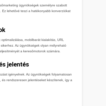
resőmarketing ügynökségek személyre szabott
. Ez lehetővé teszi a hatékonyabb konverziókat
ok
optimalizálása, mobilbarát kialakítás, URL
 sikerhez. Az ügynökségek olyan mélyreható
 teljesítményét a keresőmotorok számára.
s jelentés
zást igényelnek. Az ügynökségek folyamatosan
t, és rendszeresen jelentéseket készítenek, így a