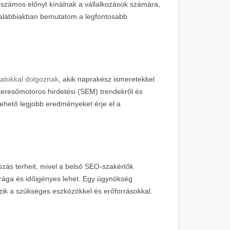
számos előnyt kínálnak a vállalkozások számára,
z alábbiakban bemutatom a legfontosabb
apatokkal dolgoznak
, akik naprakész ismeretekkel
keresőmotoros hirdetési (SEM) trendekről és
a lehető legjobb eredményeket érje el a
ozás terheit, mivel a belső SEO-szakértők
 drága és időigényes lehet. Egy ügynökség
ik a szükséges eszközökkel és erőforrásokkal.