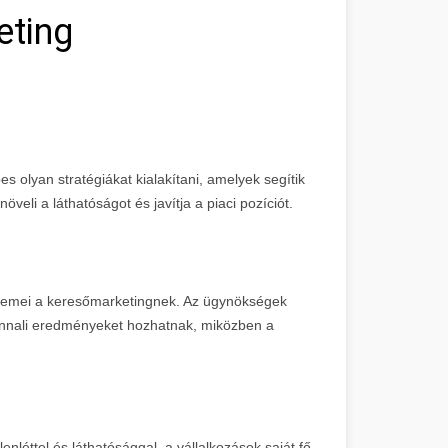
eting
s olyan stratégiákat kialakítani, amelyek segítik
öveli a láthatóságot és javítja a piaci pozíciót.
 elemei a keresőmarketingnek. Az ügynökségek
nnali eredményeket hozhatnak, miközben a
nléttel és láthatósággal, a vállalkozások saját fő