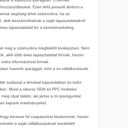
ozzászólásokat. Ezen felül javasolt átnézni a
mek segítség lehet számunkra, ha az
t, akik beszámolhatnak a saját tapasztalataikról.
éves tapasztalattal bír a keresőmarketing
juk meg a számunkra megfelelőt kiválasztani. Nem
, akik több éves tapasztalattal bírnak, hiszen
 extra információval bírnak.
ban hasonló iparággal, mint a mi vállalkozásunk.
tér tudással a témával kapcsolatban és tudni
ében. Mivel a sikeres SEM és PPC hirdetési
 meg olyat találni, aki jártas a mi iparágunkat
abban kapunk eredményeket.
, hogy keresse fel csapatunkat bizalommal, hiszen
növelni a saját vállalkozásának bevételét!