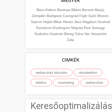
MEGYÉK
Bács-Kiskun
Baranya
Békés
Borsod-Abaúj-
Zemplén
Budapest
Csongrád
Fejér
Győr-Moson-
Sopron
Hajdú-Bihar
Heves
Jász-Nagykun-Szolnok
Komárom-Esztergom
Nógrád
Pest
Somogy
Szabolcs-Szatmár-Bereg
Tolna
Vas
Veszprém
Zala
CIMKÉK
webáruház készítés
okostelefon
telefon
marketing
webáruház
Keresőoptimalizálás