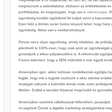
megnéznünk a weboldalukat, elolvasni az értékeléseket és h
portfóliójukat, és megvizsgálni, hogy van-e
referenciájuk.
Re
ügynökség korábbi ügyfeleivel fel tudjuk venni a kapcsolato
Ezen felül a döntés során fontos tényező lehet, hogy hány 
ügynökség, illetve van-e esettanulmányuk.
Persze nincs olyan ügynökség, amely tökéletes, de próbál
jelenthető ki 100%-osan, hogy csak azok az ügynökségek jók
gondoljunk a lelkes pályakezdőkre is. A referenciák egyfajta
Fontos kideríteni, hogy a SEM működött-e már együtt koráb
Amennyiben igen, akkor biztosan rendelkeznek egyfajta hát
fogják, hogy mik a legjobb eszközök a siker elérése érdek
stratégiái változók a különféle témák miatt, ezért próbáljunk
illetően. Ezáltal a tanulási folyamat megrövidül és gyors
Amennyiben szeretné vállalkozását fellendíteni, javasoljuk
mi segítünk Önnek a digitális marketing stratégiáinkkal meg