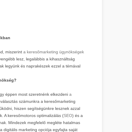
nkban
d, miszerint
a keresőmarketing ügynökségek
gyengébb lesz, legalábbis a kihasználtság
ak legyünk és naprakészek ezzel a témával
ynökség?
gy éppen most szeretnénk elkezdeni
a
 választás számunkra a keresőmarketing
űködni, hiszen segítségünkre lesznek azzal
nk. A keresőmotoros optimalizálás (
SEO
) és a
írnak. Mindezek megfelelő megléte hatalmas
 digitális marketing opciója egyfajta saját