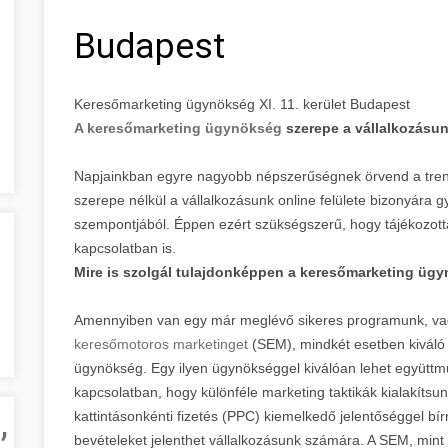
Budapest
Keresőmarketing ügynökség XI. 11. kerület Budapest
A keresőmarketing ügynökség
szerepe a vállalkozásu
Napjainkban egyre nagyobb népszerűségnek örvend a tren
szerepe nélkül a vállalkozásunk online felülete bizonyára 
szempontjából. Éppen ezért szükségszerű, hogy tájékozott
kapcsolatban is.
Mire is szolgál tulajdonképpen a keresőmarketing üg
Amennyiben van egy már meglévő sikeres programunk, va
keresőmotoros marketinget
(SEM), mindkét esetben kiváló
ügynökség. Egy ilyen ügynökséggel kiválóan lehet együttm
kapcsolatban, hogy különféle marketing taktikák kialakítsu
,
kattintásonkénti fizetés (PPC) kiemelkedő jelentőséggel b
bevételeket jelenthet vállalkozásunk számára. A SEM, mint a