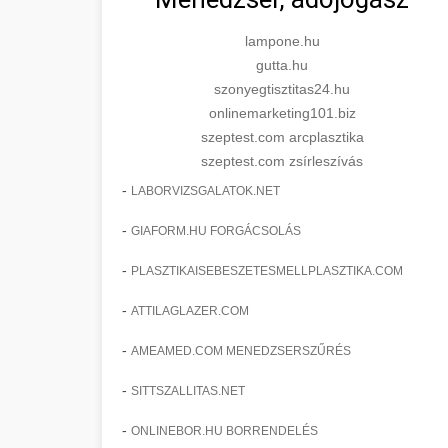
lampone.hu
gutta.hu
szonyegtisztitas24.hu
onlinemarketing101.biz
szeptest.com arcplasztika
szeptest.com zsírleszívás
-
LABORVIZSGALATOK.NET
-
GIAFORM.HU FORGÁCSOLÁS
-
PLASZTIKAISEBESZETESMELLPLASZTIKA.COM
-
ATTILAGLAZER.COM
-
AMEAMED.COM MENEDZSERSZŰRÉS
-
SITTSZALLITAS.NET
-
ONLINEBOR.HU BORRENDELÉS