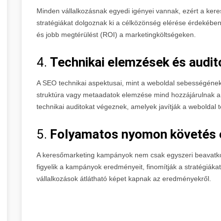
Minden vállalkozásnak egyedi igényei vannak, ezért a ke
stratégiákat dolgoznak ki a célközönség elérése érdekében
és jobb megtérülést (ROI) a marketingköltségeken.
4.
Technikai elemzések és audit
A SEO technikai aspektusai, mint a weboldal sebességének 
struktúra vagy metaadatok elemzése mind hozzájárulnak a
technikai auditokat végeznek, amelyek javítják a weboldal
5.
Folyamatos nyomon követés é
A keresőmarketing kampányok nem csak egyszeri beavatko
figyelik a kampányok eredményeit, finomítják a stratégiáka
vállalkozások átlátható képet kapnak az eredményekről.