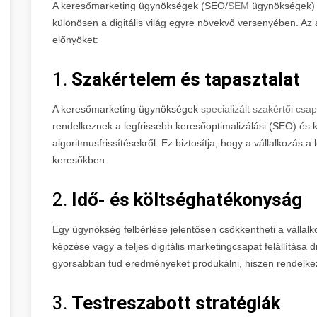
A keresőmarketing ügynökségek (SEO/
SEM
ügynökségek) 
különösen a digitális világ egyre növekvő versenyében. A
előnyöket:
1.
Szakértelem és tapasztalat
A keresőmarketing ügynökségek
specializált szakértői cs
rendelkeznek a legfrissebb keresőoptimalizálási (SEO) és 
algoritmusfrissítésekről. Ez biztosítja, hogy a vállalkozás 
keresőkben.
2.
Idő- és költséghatékonyság
Egy ügynökség felbérlése jelentősen csökkentheti a vállalk
képzése vagy a teljes digitális marketingcsapat felállítása
gyorsabban tud eredményeket produkálni, hiszen rendelkez
3.
Testreszabott stratégiák