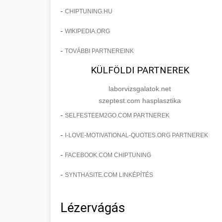
-
CHIPTUNING.HU
-
WIKIPEDIA.ORG
-
TOVÁBBI PARTNEREINK
KÜLFÖLDI PARTNEREK
laborvizsgalatok.net
szeptest.com hasplasztika
-
SELFESTEEM2GO.COM PARTNEREK
-
I-LOVE-MOTIVATIONAL-QUOTES.ORG PARTNEREK
-
FACEBOOK.COM CHIPTUNING
-
SYNTHASITE.COM LINKÉPÍTÉS
Lézervágás