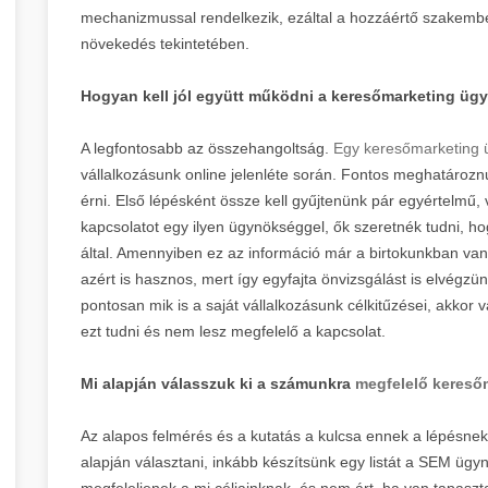
mechanizmussal rendelkezik, ezáltal a hozzáértő szakember
növekedés tekintetében.
Hogyan kell jól együtt működni a keresőmarketing ü
A legfontosabb az összehangoltság.
Egy keresőmarketing
vállalkozásunk online jelenléte során. Fontos meghatározn
érni. Első lépésként össze kell gyűjtenünk pár egyértelmű, v
kapcsolatot egy ilyen ügynökséggel, ők szeretnék tudni, 
által. Amennyiben ez az információ már a birtokunkban van,
azért is hasznos, mert így egyfajta önvizsgálást is elvégz
pontosan mik is a saját vállalkozásunk célkitűzései, akkor
ezt tudni és nem lesz megfelelő a kapcsolat.
Mi alapján válasszuk ki a számunkra
megfelelő kereső
Az alapos felmérés és a kutatás a kulcsa ennek a lépésnek
alapján választani, inkább készítsünk egy listát a SEM ügy
megfeleljenek a mi céljainknak, és nem árt, ha van tapaszt