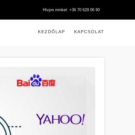
Hívjon minket: +36 70 629 06 90
KEZDŐLAP
KAPCSOLAT