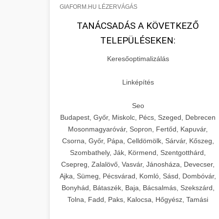
GIAFORM.HU LÉZERVÁGÁS
TANÁCSADÁS A KÖVETKEZŐ
TELEPÜLÉSEKEN:
Keresőoptimalizálás
Linképítés
Seo
Budapest, Győr, Miskolc, Pécs, Szeged, Debrecen
Mosonmagyaróvár, Sopron, Fertőd, Kapuvár,
Csorna, Győr, Pápa, Celldömölk, Sárvár, Kőszeg,
Szombathely, Ják, Körmend, Szentgotthárd,
Csepreg, Zalalövő, Vasvár, Jánosháza, Devecser,
Ajka, Sümeg, Pécsvárad, Komló, Sásd, Dombóvár,
Bonyhád, Bátaszék, Baja, Bácsalmás, Szekszárd,
Tolna, Fadd, Paks, Kalocsa, Hőgyész, Tamási