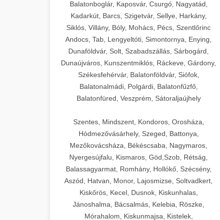
Balatonboglár, Kaposvár, Csurgó, Nagyatád,
Kadarkút, Barcs, Szigetvár, Sellye, Harkány,
Siklós, Villány, Bóly, Mohács, Pécs, Szentlőrinc
Andocs, Tab, Lengyeltóti, Simontornya, Enying,
Dunaföldvár, Solt, Szabadszállás, Sárbogárd,
Dunaújváros, Kunszentmiklós, Ráckeve, Gárdony,
Székesfehérvár, Balatonföldvár, Siófok,
Balatonalmádi, Polgárdi, Balatonfűzfő,
Balatonfüred, Veszprém, Sátoraljaújhely
Szentes, Mindszent, Kondoros, Orosháza,
Hódmezővásárhely, Szeged, Battonya,
Mezőkovácsháza, Békéscsaba, Nagymaros,
Nyergesújfalu, Kismaros, Göd,Szob, Rétság,
Balassagyarmat, Romhány, Hollókő, Szécsény,
Aszód, Hatvan, Monor, Lajosmizse, Soltvadkert,
Kiskőrös, Kecel, Dusnok, Kiskunhalas,
Jánoshalma, Bácsalmás, Kelebia, Röszke,
Mórahalom, Kiskunmajsa, Kistelek,