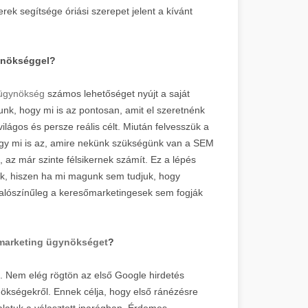
ek segítsége óriási szerepet jelent a kívánt
gynökséggel?
 ügynökség
számos lehetőséget nyújt a saját
unk, hogy mi is az pontosan, amit el szeretnénk
ilágos és persze reális célt. Miután felvesszük a
hogy mi is az, amire nekünk szükségünk van a SEM
 az már szinte félsikernek számít. Ez a lépés
ünk, hiszen ha mi magunk sem tudjuk, hogy
 valószínűleg a keresőmarketingesek sem fogják
marketing ügynökséget
?
. Nem elég rögtön az első Google hirdetés
nökségekről. Ennek célja, hogy első ránézésre
alatuk a választott iparágban. Érdemes