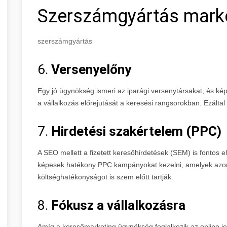
Szerszámgyártás mark
szerszámgyártás
6.
Versenyelőny
Egy jó ügynökség ismeri az iparági versenytársakat, és képe
a vállalkozás előrejutását a keresési rangsorokban. Ezáltal n
7.
Hirdetési szakértelem (PPC)
A SEO mellett a fizetett keresőhirdetések (SEM) is fontos
képesek hatékony PPC kampányokat kezelni, amelyek azo
költséghatékonyságot is szem előtt tartják.
8.
Fókusz a vállalkozásra
Amíg a keresőmarketing ügynökség foglalkozik az online jele