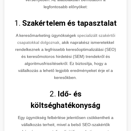
legfontosabb előnyöket:
1.
Szakértelem és tapasztalat
A keresőmarketing ügynökségek
specializált szakértői
csapatokkal dolgoznak
, akik naprakész ismeretekkel
rendelkeznek a legfrissebb keresőoptimalizálási (SEO)
és keresőmotoros hirdetési (SEM) trendekről és
algoritmusfrissítésekről. Ez biztosítja, hogy a
vállalkozás a lehető legjobb eredményeket érje el a
keresőkben.
2.
Idő- és
költséghatékonyság
Egy ügynökség felbérlése jelentősen csökkentheti a
vállalkozás terheit, mivel a belső SEO-szakértők