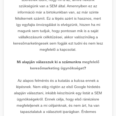
szükségünk van a SEM által. Amennyiben ez az
információ már a birtokunkban van, az már szinte
félsikernek számít. Ez a lépés azért is hasznos, mert
így egyfajta önvizsgálást is elvégzünk, hiszen ha mi
magunk sem tudjuk, hogy pontosan mik is a saját
vállalkozásunk célkitűzései, akkor valószínűleg a
keresőmarketingesek sem fogják ezt tudni és nem lesz
megfelelő a kapcsolat.
Mi alapján válasszuk ki a számunkra
megfelelő
keresőmarketing ügynökséget
?
Az alapos felmérés és a kutatás a kulcsa ennek a
lépésnek. Nem elég rögtön az első Google hirdetés
alapján választani, inkább készítsünk egy listát a SEM
ügynökségekről. Ennek célja, hogy első ránézésre
megfeleljenek a mi céljainknak, és nem árt, ha van
tapasztalatuk a választott iparágban. Érdemes