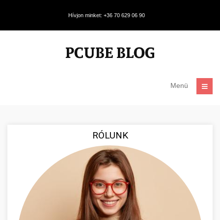
Hívjon minket: +36 70 629 06 90
Menü
RÓLUNK