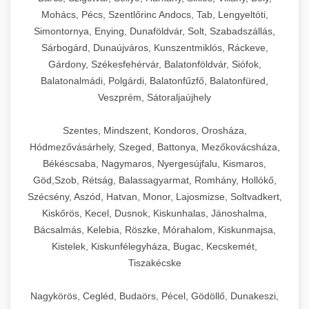
Mohács, Pécs, Szentlőrinc Andocs, Tab, Lengyeltóti,
Simontornya, Enying, Dunaföldvár, Solt, Szabadszállás,
Sárbogárd, Dunaújváros, Kunszentmiklós, Ráckeve,
Gárdony, Székesfehérvár, Balatonföldvár, Siófok,
Balatonalmádi, Polgárdi, Balatonfűzfő, Balatonfüred,
Veszprém, Sátoraljaújhely
Szentes, Mindszent, Kondoros, Orosháza,
Hódmezővásárhely, Szeged, Battonya, Mezőkovácsháza,
Békéscsaba, Nagymaros, Nyergesújfalu, Kismaros,
Göd,Szob, Rétság, Balassagyarmat, Romhány, Hollókő,
Szécsény, Aszód, Hatvan, Monor, Lajosmizse, Soltvadkert,
Kiskőrös, Kecel, Dusnok, Kiskunhalas, Jánoshalma,
Bácsalmás, Kelebia, Röszke, Mórahalom, Kiskunmajsa,
Kistelek, Kiskunfélegyháza, Bugac, Kecskemét,
Tiszakécske
Nagykörös, Cegléd, Budaörs, Pécel, Gödöllő, Dunakeszi,