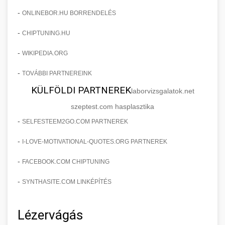
-
ONLINEBOR.HU BORRENDELÉS
-
CHIPTUNING.HU
-
WIKIPEDIA.ORG
-
TOVÁBBI PARTNEREINK
KÜLFÖLDI PARTNEREK
laborvizsgalatok.net
szeptest.com hasplasztika
-
SELFESTEEM2GO.COM PARTNEREK
-
I-LOVE-MOTIVATIONAL-QUOTES.ORG PARTNEREK
-
FACEBOOK.COM CHIPTUNING
-
SYNTHASITE.COM LINKÉPÍTÉS
Lézervágás