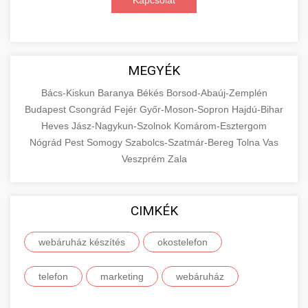
Kapcsolat
MEGYÉK
Bács-Kiskun
Baranya
Békés
Borsod-Abaúj-Zemplén
Budapest
Csongrád
Fejér
Győr-Moson-Sopron
Hajdú-Bihar
Heves
Jász-Nagykun-Szolnok
Komárom-Esztergom
Nógrád
Pest
Somogy
Szabolcs-Szatmár-Bereg
Tolna
Vas
Veszprém
Zala
CIMKÉK
webáruház készítés
okostelefon
telefon
marketing
webáruház