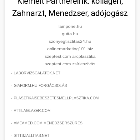
Kiemelt Partnereink: kollagén,
Zahnarzt, Menedzser, adójogász
lampone.hu
gutta.hu
szonyegtisztitas24.hu
onlinemarketing101.biz
szeptest.com arcplasztika
szeptest.com zsírleszívás
-
LABORVIZSGALATOK.NET
-
GIAFORM.HU FORGÁCSOLÁS
-
PLASZTIKAISEBESZETESMELLPLASZTIKA.COM
-
ATTILAGLAZER.COM
-
AMEAMED.COM MENEDZSERSZŰRÉS
-
SITTSZALLITAS.NET