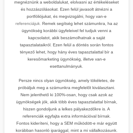
megnéznünk a weboldalukat, elolvasni az értékeléseket
és hozzászólásokat. Ezen felül javasolt átnézni a
portfóliójukat, és megvizsgálni, hogy van-e
referenciájuk.
Remek segítség lehet számunkra, ha az
ügynökség korábbi ügyfeleivel fel tudjuk venni a
kapcsolatot, akik beszámolhatnak a saját
tapasztalataikról. Ezen felül a döntés során fontos
tényező lehet, hogy hány éves tapasztalattal bír a
keresőmarketing ügynökség, illetve van-e
esettanulmányuk.
Persze nincs olyan ügynökség, amely tökéletes, de
próbáljuk meg a számunkra megfelelőt kiválasztani.
Nem jelenthető ki 100%-osan, hogy csak azok az
ügynökségek jók, akik több éves tapasztalattal bírnak,
hiszen gondoljunk a lelkes pályakezdőkre is. A
referenciák egyfajta extra információval bírnak.
Fontos kideríteni, hogy a SEM működött-e már együtt
korábban hasonló iparággal, mint a mi vállalkozásunk.