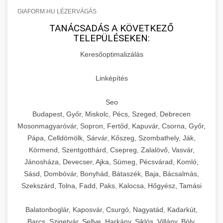
GIAFORM.HU LÉZERVÁGÁS
TANÁCSADÁS A KÖVETKEZŐ
TELEPÜLÉSEKEN:
Keresőoptimalizálás
Linképítés
Seo
Budapest, Győr, Miskolc, Pécs, Szeged, Debrecen
Mosonmagyaróvár, Sopron, Fertőd, Kapuvár, Csorna, Győr,
Pápa, Celldömölk, Sárvár, Kőszeg, Szombathely, Ják,
Körmend, Szentgotthárd, Csepreg, Zalalövő, Vasvár,
Jánosháza, Devecser, Ajka, Sümeg, Pécsvárad, Komló,
Sásd, Dombóvár, Bonyhád, Bátaszék, Baja, Bácsalmás,
Szekszárd, Tolna, Fadd, Paks, Kalocsa, Hőgyész, Tamási
Balatonboglár, Kaposvár, Csurgó, Nagyatád, Kadarkút,
Barcs, Szigetvár, Sellye, Harkány, Siklós, Villány, Bóly,