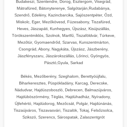
Budakeszi, Szentendre, Dorog, Esztergom, Visegrád,
Mátrafüred, Bátonyterenye, Salgótarján,Rudabánya,
Szendrő, Edelény, Kazincbarcika, Sajószentpéter, Ózd,
Miskolc, Eger, Mezőkövesd, Füzesabony, Tiszafüred,
Heves, Jászapáti, Kunhegyes, Újszász, Kisújszállás,
Törökszentmiklós, Szolnok, Martfű, Tiszaföldvár, Túrkeve,
Mezőtúr, Gyomaendrőd, Szarvas, Kunszentmárton,
Csongrád, Abony, Nagykáta, Újszász, Jászberény,
Jászfényszaru, Jászárokszállás, Lőrinci, Gyöngyös,
Pásztó,Gyula, Sarkad
Békés, Mezőberény, Szeghalom, Berettyóújfalu,
Biharkeresztes, Püspökladány, Karcag, Derecske,
Nádudvar, Hajdúszoboszló, Debrecen, Balmazújváros,
Hajdúböszörmény, Téglás, Hajdúhadház, Nyíradony,
Újfehértó, Hajdúdorog, Mezőcsát, Polgár, Hajdúnánás,
Tiszaújváros, Tiszavasvári, Tiszalök, Tokaj, Felsőzsolca,
Szikszó, Szerencs, Sárospatak, Zalaszentgrót