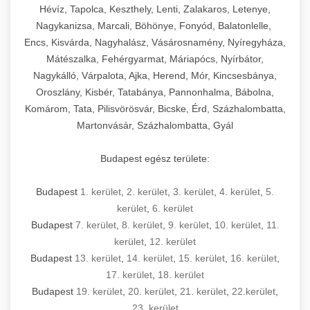
Hévíz, Tapolca, Keszthely, Lenti, Zalakaros, Letenye,
Nagykanizsa, Marcali, Böhönye, Fonyód, Balatonlelle,
Encs, Kisvárda, Nagyhalász, Vásárosnamény, Nyíregyháza,
Mátészalka, Fehérgyarmat, Máriapócs, Nyírbátor,
Nagykálló, Várpalota, Ajka, Herend, Mór, Kincsesbánya,
Oroszlány, Kisbér, Tatabánya, Pannonhalma, Bábolna,
Komárom, Tata, Pilisvörösvár, Bicske, Érd, Százhalombatta,
Martonvásár, Százhalombatta, Gyál
Budapest egész területe:
Budapest
1. kerület
,
2. kerület
,
3. kerület
,
4. kerület
,
5.
kerület
,
6. kerület
Budapest
7. kerület
,
8. kerület
,
9. kerület
,
10. kerület
,
11.
kerület
,
12. kerület
Budapest
13. kerület
,
14. kerület
,
15. kerület
,
16. kerület
,
17. kerület
,
18. kerület
Budapest
19. kerület
,
20. kerület
,
21. kerület
,
22.kerület
,
23. kerület