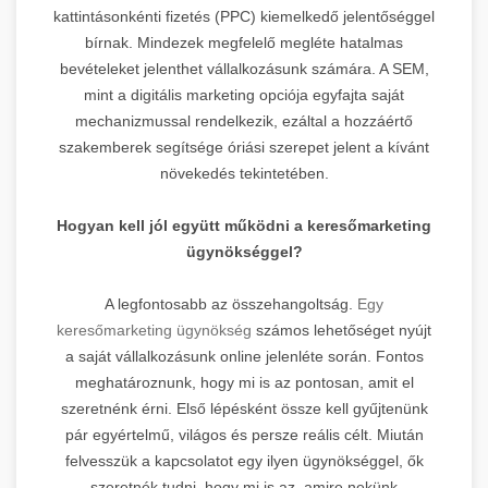
kattintásonkénti fizetés (PPC) kiemelkedő jelentőséggel
bírnak. Mindezek megfelelő megléte hatalmas
bevételeket jelenthet vállalkozásunk számára. A SEM,
mint a digitális marketing opciója egyfajta saját
mechanizmussal rendelkezik, ezáltal a hozzáértő
szakemberek segítsége óriási szerepet jelent a kívánt
növekedés tekintetében.
Hogyan kell jól együtt működni a keresőmarketing
ügynökséggel?
A legfontosabb az összehangoltság.
Egy
keresőmarketing ügynökség
számos lehetőséget nyújt
a saját vállalkozásunk online jelenléte során. Fontos
meghatároznunk, hogy mi is az pontosan, amit el
szeretnénk érni. Első lépésként össze kell gyűjtenünk
pár egyértelmű, világos és persze reális célt. Miután
felvesszük a kapcsolatot egy ilyen ügynökséggel, ők
szeretnék tudni, hogy mi is az, amire nekünk