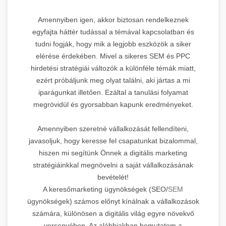
Amennyiben igen, akkor biztosan rendelkeznek
egyfajta háttér tudással a témával kapcsolatban és
tudni fogják, hogy mik a legjobb eszközök a siker
elérése érdekében. Mivel a sikeres SEM és PPC
hirdetési stratégiái változók a különféle témák miatt,
ezért próbáljunk meg olyat találni, aki jártas a mi
iparágunkat illetően. Ezáltal a tanulási folyamat
megrövidül és gyorsabban kapunk eredményeket.
Amennyiben szeretné vállalkozását fellendíteni,
javasoljuk, hogy keresse fel csapatunkat bizalommal,
hiszen mi segítünk Önnek a digitális marketing
stratégiáinkkal megnövelni a saját vállalkozásának
bevételét!
A keresőmarketing ügynökségek (SEO/
SEM
ügynökségek) számos előnyt kínálnak a vállalkozások
számára, különösen a digitális világ egyre növekvő
versenyében. Az alábbiakban bemutatom a