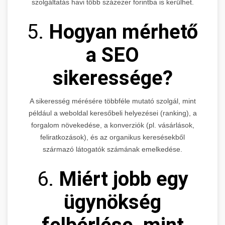
szolgáltatás havi több százezer forintba is kerülhet.
5.
Hogyan mérhető
a SEO
sikeressége?
A sikeresség mérésére többféle mutató szolgál, mint
például a weboldal keresőbeli helyezései (ranking), a
forgalom növekedése, a konverziók (pl. vásárlások,
feliratkozások), és az organikus keresésekből
származó látogatók számának emelkedése.
6.
Miért jobb egy
ügynökség