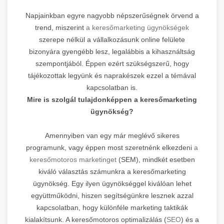
Napjainkban egyre nagyobb népszerűségnek örvend a
trend, miszerint
a keresőmarketing ügynökségek
szerepe nélkül a vállalkozásunk online felülete
bizonyára gyengébb lesz, legalábbis a kihasználtság
szempontjából. Éppen ezért szükségszerű, hogy
tájékozottak legyünk és naprakészek ezzel a témával
kapcsolatban is.
Mire is szolgál tulajdonképpen a keresőmarketing
ügynökség?
Amennyiben van egy már meglévő sikeres
programunk, vagy éppen most szeretnénk elkezdeni
a
keresőmotoros marketinget
(SEM), mindkét esetben
kiváló választás számunkra a keresőmarketing
ügynökség. Egy ilyen ügynökséggel kiválóan lehet
együttműködni, hiszen segítségünkre lesznek azzal
kapcsolatban, hogy különféle marketing taktikák
kialakítsunk. A keresőmotoros optimalizálás (
SEO
) és a