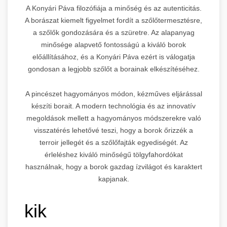
A Konyári Páva filozófiája a minőség és az autenticitás.
A borászat kiemelt figyelmet fordít a szőlőtermesztésre,
a szőlők gondozására és a szüretre. Az alapanyag
minősége alapvető fontosságú a kiváló borok
előállításához, és a Konyári Páva ezért is válogatja
gondosan a legjobb szőlőt a borainak elkészítéséhez.
A pincészet hagyományos módon, kézműves eljárással
készíti borait. A modern technológia és az innovatív
megoldások mellett a hagyományos módszerekre való
visszatérés lehetővé teszi, hogy a borok őrizzék a
terroir jellegét és a szőlőfajták egyediségét. Az
érleléshez kiváló minőségű tölgyfahordókat
használnak, hogy a borok gazdag ízvilágot és karaktert
kapjanak.
kik