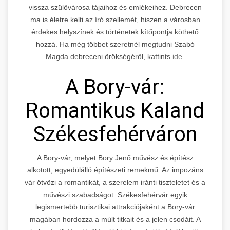
vissza szülővárosa tájaihoz és emlékeihez. Debrecen
ma is életre kelti az író szellemét, hiszen a városban
érdekes helyszínek és történetek kítőpontja köthető
hozzá. Ha még többet szeretnél megtudni Szabó
Magda debreceni örökségéről, kattints
ide
.
A Bory-vár:
Romantikus Kaland
Székesfehérváron
A Bory-vár, melyet Bory Jenő művész és építész
alkotott, egyedülálló építészeti remekmű. Az impozáns
vár ötvözi a romantikát, a szerelem iránti tiszteletet és a
művészi szabadságot. Székesfehérvár egyik
legismertebb turisztikai attrakciójaként a Bory-vár
magában hordozza a múlt titkait és a jelen csodáit. A