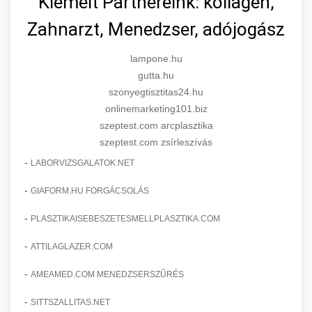
Kiemelt Partnereink: kollagén,
Zahnarzt, Menedzser, adójogász
lampone.hu
gutta.hu
szonyegtisztitas24.hu
onlinemarketing101.biz
szeptest.com arcplasztika
szeptest.com zsírleszívás
-
LABORVIZSGALATOK.NET
-
GIAFORM.HU FORGÁCSOLÁS
-
PLASZTIKAISEBESZETESMELLPLASZTIKA.COM
-
ATTILAGLAZER.COM
-
AMEAMED.COM MENEDZSERSZŰRÉS
-
SITTSZALLITAS.NET