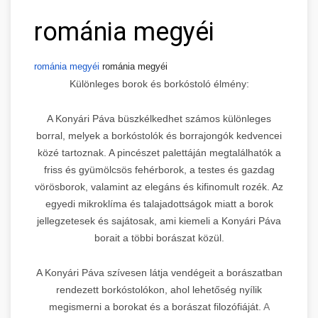
románia megyéi
románia megyéi
románia megyéi
Különleges borok és borkóstoló élmény:
A Konyári Páva büszkélkedhet számos különleges
borral, melyek a borkóstolók és borrajongók kedvencei
közé tartoznak. A pincészet palettáján megtalálhatók a
friss és gyümölcsös fehérborok, a testes és gazdag
vörösborok, valamint az elegáns és kifinomult rozék. Az
egyedi mikroklíma és talajadottságok miatt a borok
jellegzetesek és sajátosak, ami kiemeli a Konyári Páva
borait a többi borászat közül.
A Konyári Páva szívesen látja vendégeit a borászatban
rendezett borkóstolókon, ahol lehetőség nyílik
megismerni a borokat és a borászat filozófiáját.
A