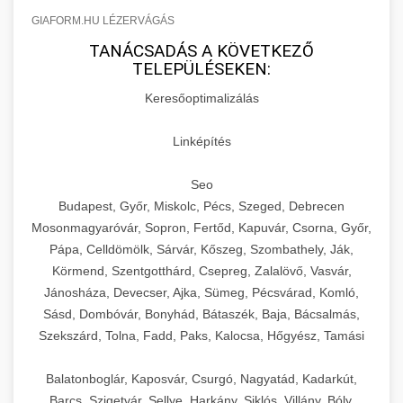
GIAFORM.HU LÉZERVÁGÁS
TANÁCSADÁS A KÖVETKEZŐ
TELEPÜLÉSEKEN:
Keresőoptimalizálás
Linképítés
Seo
Budapest, Győr, Miskolc, Pécs, Szeged, Debrecen
Mosonmagyaróvár, Sopron, Fertőd, Kapuvár, Csorna, Győr,
Pápa, Celldömölk, Sárvár, Kőszeg, Szombathely, Ják,
Körmend, Szentgotthárd, Csepreg, Zalalövő, Vasvár,
Jánosháza, Devecser, Ajka, Sümeg, Pécsvárad, Komló,
Sásd, Dombóvár, Bonyhád, Bátaszék, Baja, Bácsalmás,
Szekszárd, Tolna, Fadd, Paks, Kalocsa, Hőgyész, Tamási
Balatonboglár, Kaposvár, Csurgó, Nagyatád, Kadarkút,
Barcs, Szigetvár, Sellye, Harkány, Siklós, Villány, Bóly,