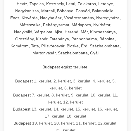
Hévíz, Tapolca, Keszthely, Lenti, Zalakaros, Letenye,
Nagykanizsa, Marcali, Böhönye, Fonyód, Balatonlelle,
Encs, Kisvárda, Nagyhalász, Vásárosnamény, Nyíregyháza,
Mátészalka, Fehérgyarmat, Máriapócs, Nyírbátor,
Nagykálló, Várpalota, Ajka, Herend, Mór, Kincsesbánya,
Oroszlány, Kisbér, Tatabánya, Pannonhalma, Bábolna,
Komárom, Tata, Pilisvörösvár, Bicske, Érd, Százhalombatta,
Martonvásár, Százhalombatta, Gyál
Budapest egész területe:
Budapest
1. kerület
,
2. kerület
,
3. kerület
,
4. kerület
,
5.
kerület
,
6. kerület
Budapest
7. kerület
,
8. kerület
,
9. kerület
,
10. kerület
,
11.
kerület
,
12. kerület
Budapest
13. kerület
,
14. kerület
,
15. kerület
,
16. kerület
,
17. kerület
,
18. kerület
Budapest
19. kerület
,
20. kerület
,
21. kerület
,
22.kerület
,
23. kerület