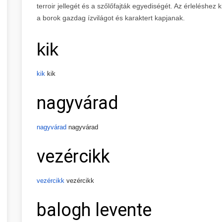
terroir jellegét és a szőlőfajták egyediségét. Az érleléshe
a borok gazdag ízvilágot és karaktert kapjanak.
kik
kik
kik
nagyvárad
nagyvárad
nagyvárad
vezércikk
vezércikk
vezércikk
balogh levente