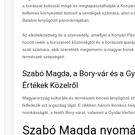
a borászat kulisszái mögé és megtapasztalhatják a Konyári 
kellemes környezetet biztosít a vendégek számára, ahol a 
Balaton lenyűgöző panorámájában.
Az elkötelezettség és a szenvedély, amellyel a Konyári Páv
hozott nekik a borszerető közönségtől és a borászati ipará
azok számára, akik szeretnék megismerni a magyar borok g
természeti szépségeit.
Szabó Magda, a Bory-vár és a Gy
Értékek Közelről
Magyarország kulturális és természeti kincsei lenyűgöző ö
felfedezik ezt a gazdag tájat. E cikkben három ikonikus he
munkásságát, a festői Bory-várat, valamint a Gyulai Várfürd
Szabó Magda nyomá