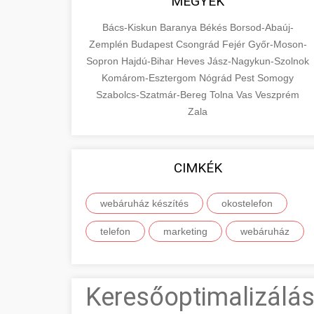
MEGYÉK
Bács-Kiskun
Baranya
Békés
Borsod-Abaúj-
Zemplén
Budapest
Csongrád
Fejér
Győr-Moson-
Sopron
Hajdú-Bihar
Heves
Jász-Nagykun-Szolnok
Komárom-Esztergom
Nógrád
Pest
Somogy
Szabolcs-Szatmár-Bereg
Tolna
Vas
Veszprém
Zala
CIMKÉK
webáruház készítés
okostelefon
telefon
marketing
webáruház
Keresőoptimalizálás