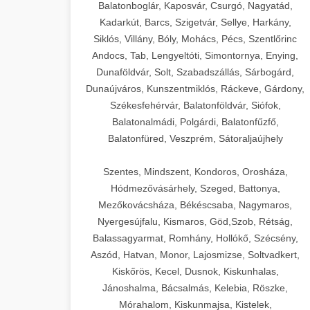
Balatonboglár, Kaposvár, Csurgó, Nagyatád,
Kadarkút, Barcs, Szigetvár, Sellye, Harkány,
Siklós, Villány, Bóly, Mohács, Pécs, Szentlőrinc
Andocs, Tab, Lengyeltóti, Simontornya, Enying,
Dunaföldvár, Solt, Szabadszállás, Sárbogárd,
Dunaújváros, Kunszentmiklós, Ráckeve, Gárdony,
Székesfehérvár, Balatonföldvár, Siófok,
Balatonalmádi, Polgárdi, Balatonfűzfő,
Balatonfüred, Veszprém, Sátoraljaújhely
Szentes, Mindszent, Kondoros, Orosháza,
Hódmezővásárhely, Szeged, Battonya,
Mezőkovácsháza, Békéscsaba, Nagymaros,
Nyergesújfalu, Kismaros, Göd,Szob, Rétság,
Balassagyarmat, Romhány, Hollókő, Szécsény,
Aszód, Hatvan, Monor, Lajosmizse, Soltvadkert,
Kiskőrös, Kecel, Dusnok, Kiskunhalas,
Jánoshalma, Bácsalmás, Kelebia, Röszke,
Mórahalom, Kiskunmajsa, Kistelek,