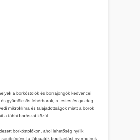
elyek a borkóstolók és borrajongók kedvencei
ss és gyümölcsös fehérborok, a testes és gazdag
yedi mikroklíma és talajadottságok miatt a borok
it a többi borászat közül.
ezett borkóstolókon, ahol lehetőség nyílik
 segítségével
a látogatók bepillantást nyerhetnek