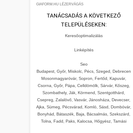
GIAFORM.HU LÉZERVÁGÁS
TANÁCSADÁS A KÖVETKEZŐ
TELEPÜLÉSEKEN:
Keresőoptimalizálás
Linképítés
Seo
Budapest, Győr, Miskolc, Pécs, Szeged, Debrecen
Mosonmagyaróvár, Sopron, Fertőd, Kapuvár,
Csorna, Győr, Pápa, Celldömölk, Sárvár, Kőszeg,
Szombathely, Ják, Körmend, Szentgotthárd,
Csepreg, Zalalövő, Vasvár, Jánosháza, Devecser,
Ajka, Sümeg, Pécsvárad, Komló, Sásd, Dombóvár,
Bonyhád, Bátaszék, Baja, Bácsalmás, Szekszárd,
Tolna, Fadd, Paks, Kalocsa, Hőgyész, Tamási