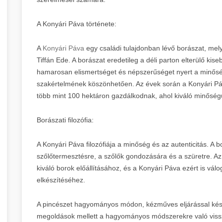
A Konyári Páva története:
A
Konyári Páva
egy családi tulajdonban lévő borászat, mely
Tiffán Ede. A borászat eredetileg a déli parton elterülő k
hamarosan elismertséget és népszerűséget nyert a minőség
szakértelmének köszönhetően. Az évek során a Konyári Páv
több mint 100 hektáron gazdálkodnak, ahol kiváló minőségű
Borászati filozófia:
A Konyári Páva filozófiája a minőség és az autenticitás. A bo
szőlőtermesztésre, a szőlők gondozására és a szüretre. A
kiváló borok előállításához, és a Konyári Páva ezért is vál
elkészítéséhez.
A pincészet hagyományos módon, kézműves eljárással készí
megoldások mellett a hagyományos módszerekre való vissza