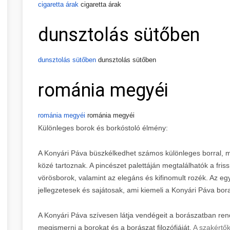
cigaretta árak
cigaretta árak
dunsztolás sütőben
dunsztolás sütőben
dunsztolás sütőben
románia megyéi
románia megyéi
románia megyéi
Különleges borok és borkóstoló élmény:
A Konyári Páva büszkélkedhet számos különleges borral, m
közé tartoznak. A pincészet palettáján megtalálhatók a fri
vörösborok, valamint az elegáns és kifinomult rozék. Az eg
jellegzetesek és sajátosak, ami kiemeli a Konyári Páva bora
A Konyári Páva szívesen látja vendégeit a borászatban rend
megismerni a borokat és a borászat filozófiáját.
A szakértők