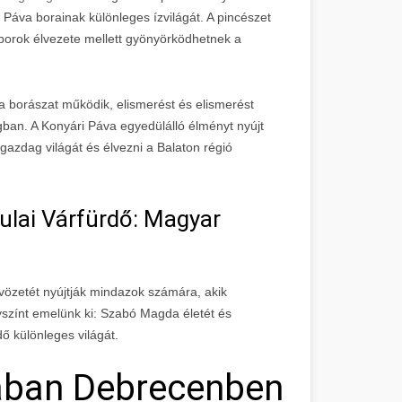
Páva borainak különleges ízvilágát. A pincészet
borok élvezete mellett gyönyörködhetnek a
a borászat működik, elismerést és elismerést
gban. A Konyári Páva egyedülálló élményt nyújt
azdag világát és élvezni a Balaton régió
ulai Várfürdő: Magyar
tvözetét nyújtják mindazok számára, akik
lyszínt emelünk ki: Szabó Magda életét és
ő különleges világát.
ban Debrecenben