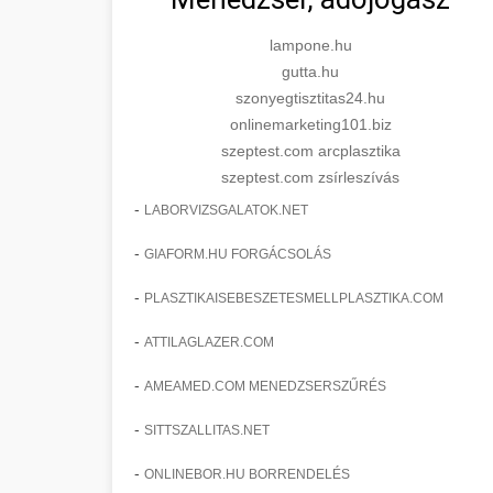
lampone.hu
gutta.hu
szonyegtisztitas24.hu
onlinemarketing101.biz
szeptest.com arcplasztika
szeptest.com zsírleszívás
-
LABORVIZSGALATOK.NET
-
GIAFORM.HU FORGÁCSOLÁS
-
PLASZTIKAISEBESZETESMELLPLASZTIKA.COM
-
ATTILAGLAZER.COM
-
AMEAMED.COM MENEDZSERSZŰRÉS
-
SITTSZALLITAS.NET
-
ONLINEBOR.HU BORRENDELÉS