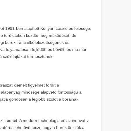
et 1991-ben alapított Konyári László és felesége,
isebb területeken kezdte meg működését, de
i borok iránti elkötelezettségének és
a folyamatosan fejlődött és bővült, és ma már
 szőlőfajtákat termesztenek.
rászat kiemelt figyelmet fordít a
z alapanyag minősége alapvető fontosságú a
ogatja gondosan a legjobb szőlőt a borainak
ti borait. A modern technológia és az innovatív
térés lehetővé teszi, hogy a borok őrizzék a