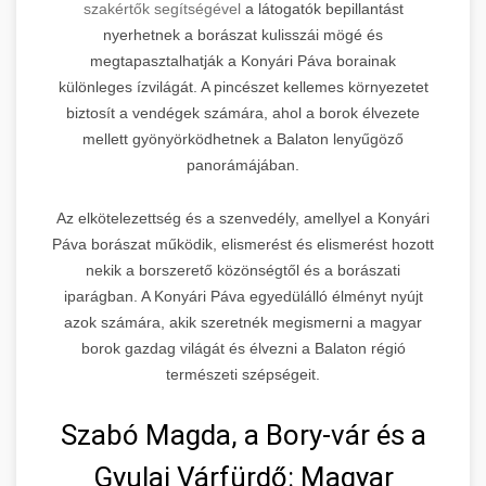
szakértők segítségével
a látogatók bepillantást
nyerhetnek a borászat kulisszái mögé és
megtapasztalhatják a Konyári Páva borainak
különleges ízvilágát. A pincészet kellemes környezetet
biztosít a vendégek számára, ahol a borok élvezete
mellett gyönyörködhetnek a Balaton lenyűgöző
panorámájában.
Az elkötelezettség és a szenvedély, amellyel a Konyári
Páva borászat működik, elismerést és elismerést hozott
nekik a borszerető közönségtől és a borászati
iparágban. A Konyári Páva egyedülálló élményt nyújt
azok számára, akik szeretnék megismerni a magyar
borok gazdag világát és élvezni a Balaton régió
természeti szépségeit.
Szabó Magda, a Bory-vár és a
Gyulai Várfürdő: Magyar