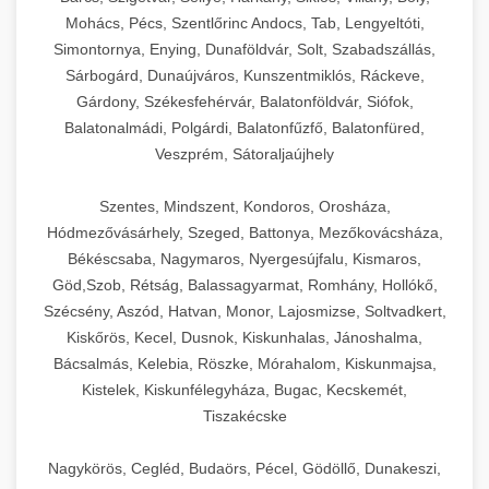
Mohács, Pécs, Szentlőrinc Andocs, Tab, Lengyeltóti,
Simontornya, Enying, Dunaföldvár, Solt, Szabadszállás,
Sárbogárd, Dunaújváros, Kunszentmiklós, Ráckeve,
Gárdony, Székesfehérvár, Balatonföldvár, Siófok,
Balatonalmádi, Polgárdi, Balatonfűzfő, Balatonfüred,
Veszprém, Sátoraljaújhely
Szentes, Mindszent, Kondoros, Orosháza,
Hódmezővásárhely, Szeged, Battonya, Mezőkovácsháza,
Békéscsaba, Nagymaros, Nyergesújfalu, Kismaros,
Göd,Szob, Rétság, Balassagyarmat, Romhány, Hollókő,
Szécsény, Aszód, Hatvan, Monor, Lajosmizse, Soltvadkert,
Kiskőrös, Kecel, Dusnok, Kiskunhalas, Jánoshalma,
Bácsalmás, Kelebia, Röszke, Mórahalom, Kiskunmajsa,
Kistelek, Kiskunfélegyháza, Bugac, Kecskemét,
Tiszakécske
Nagykörös, Cegléd, Budaörs, Pécel, Gödöllő, Dunakeszi,