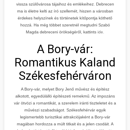
vissza szülővárosa tájaihoz és emlékeihez. Debrecen
ma is életre kelti az író szellemét, hiszen a városban
érdekes helyszínek és történetek kítőpontja köthető
hozzá. Ha még többet szeretnél megtudni Szabó
Magda debreceni örökségéről, kattints
ide
.
A Bory-vár:
Romantikus Kaland
Székesfehérváron
A Bory-vár, melyet Bory Jenő művész és építész
alkotott, egyedülálló építészeti remekmű. Az impozáns
vár ötvözi a romantikát, a szerelem iránti tiszteletet és a
művészi szabadságot. Székesfehérvár egyik
legismertebb turisztikai attrakciójaként a Bory-vár
magában hordozza a múlt titkait és a jelen csodáit. A