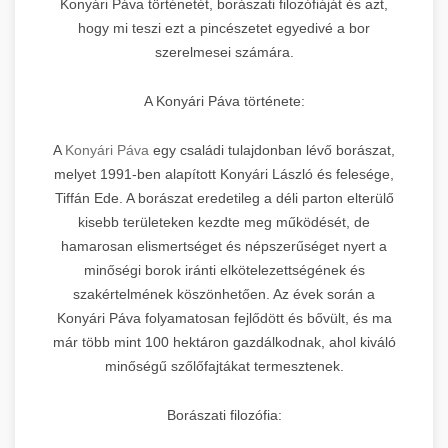
Konyári Páva történetét, borászati filozófiáját és azt,
hogy mi teszi ezt a pincészetet egyedivé a bor
szerelmesei számára.
A Konyári Páva története:
A
Konyári Páva
egy családi tulajdonban lévő borászat,
melyet 1991-ben alapított Konyári László és felesége,
Tiffán Ede. A borászat eredetileg a déli parton elterülő
kisebb területeken kezdte meg működését, de
hamarosan elismertséget és népszerűséget nyert a
minőségi borok iránti elkötelezettségének és
szakértelmének köszönhetően. Az évek során a
Konyári Páva folyamatosan fejlődött és bővült, és ma
már több mint 100 hektáron gazdálkodnak, ahol kiváló
minőségű szőlőfajtákat termesztenek.
Borászati filozófia: