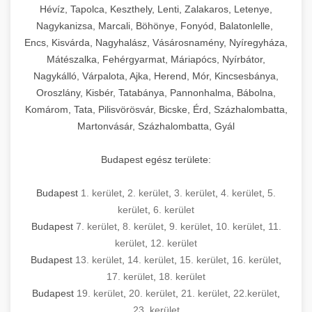
Hévíz, Tapolca, Keszthely, Lenti, Zalakaros, Letenye,
Nagykanizsa, Marcali, Böhönye, Fonyód, Balatonlelle,
Encs, Kisvárda, Nagyhalász, Vásárosnamény, Nyíregyháza,
Mátészalka, Fehérgyarmat, Máriapócs, Nyírbátor,
Nagykálló, Várpalota, Ajka, Herend, Mór, Kincsesbánya,
Oroszlány, Kisbér, Tatabánya, Pannonhalma, Bábolna,
Komárom, Tata, Pilisvörösvár, Bicske, Érd, Százhalombatta,
Martonvásár, Százhalombatta, Gyál
Budapest egész területe:
Budapest
1. kerület
,
2. kerület
,
3. kerület
,
4. kerület
,
5.
kerület
,
6. kerület
Budapest
7. kerület
,
8. kerület
,
9. kerület
,
10. kerület
,
11.
kerület
,
12. kerület
Budapest
13. kerület
,
14. kerület
,
15. kerület
,
16. kerület
,
17. kerület
,
18. kerület
Budapest
19. kerület
,
20. kerület
,
21. kerület
,
22.kerület
,
23. kerület