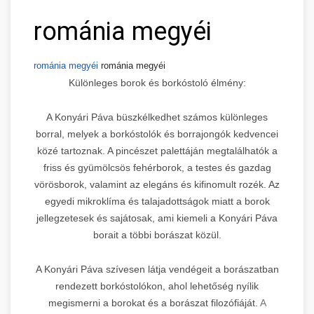
románia megyéi
románia megyéi
románia megyéi
Különleges borok és borkóstoló élmény:
A Konyári Páva büszkélkedhet számos különleges
borral, melyek a borkóstolók és borrajongók kedvencei
közé tartoznak. A pincészet palettáján megtalálhatók a
friss és gyümölcsös fehérborok, a testes és gazdag
vörösborok, valamint az elegáns és kifinomult rozék. Az
egyedi mikroklíma és talajadottságok miatt a borok
jellegzetesek és sajátosak, ami kiemeli a Konyári Páva
borait a többi borászat közül.
A Konyári Páva szívesen látja vendégeit a borászatban
rendezett borkóstolókon, ahol lehetőség nyílik
megismerni a borokat és a borászat filozófiáját.
A