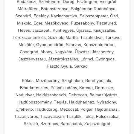
Budakeszi, Szentendre, Dorog, Esztergom, Visegrád,
Mátrafüred, Bátonyterenye, Salgótarján,Rudabánya,
Szendrő, Edelény, Kazincbarcika, Sajószentpéter, Ózd,
Miskolc, Eger, Mezőkövesd, Füzesabony, Tiszafüred,
Heves, Jászapáti, Kunhegyes, Újszász, Kisújszállás,
Törökszentmiklós, Szolnok, Martfű, Tiszaföldvár, Túrkeve,
Mezőtúr, Gyomaendrőd, Szarvas, Kunszentmárton,
Csongrád, Abony, Nagykáta, Újszász, Jászberény,
Jászfényszaru, Jászárokszállás, Lőrinci, Gyöngyös,
Pásztó,Gyula, Sarkad
Békés, Mezőberény, Szeghalom, Berettyóújfalu,
Biharkeresztes, Püspökladány, Karcag, Derecske,
Nádudvar, Hajdúszoboszló, Debrecen, Balmazújváros,
Hajdúböszörmény, Téglás, Hajdúhadház, Nyíradony,
Újfehértó, Hajdúdorog, Mezőcsát, Polgár, Hajdúnánás,
Tiszaújváros, Tiszavasvári, Tiszalök, Tokaj, Felsőzsolca,
Szikszó, Szerencs, Sárospatak, Zalaszentgrót