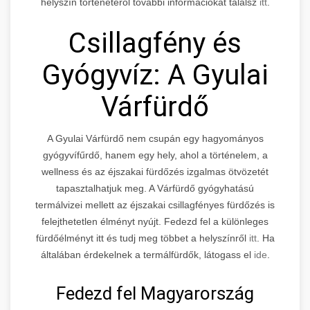
helyszín történetéről további információkat találsz
itt
.
Csillagfény és
Gyógyvíz: A Gyulai
Várfürdő
A Gyulai Várfürdő nem csupán egy hagyományos
gyógyvífűrdő, hanem egy hely, ahol a történelem, a
wellness és az éjszakai fürdőzés izgalmas ötvözetét
tapasztalhatjuk meg. A Várfürdő gyógyhatású
termálvizei mellett az éjszakai csillagfényes fürdőzés is
felejthetetlen élményt nyújt. Fedezd fel a különleges
fürdőélményt
itt
és tudj meg többet a helyszínről
itt
. Ha
általában érdekelnek a termálfürdők, látogass el
ide
.
Fedezd fel Magyarország