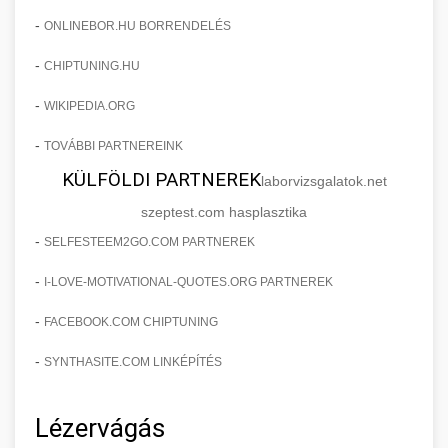
-
ONLINEBOR.HU BORRENDELÉS
-
CHIPTUNING.HU
-
WIKIPEDIA.ORG
-
TOVÁBBI PARTNEREINK
KÜLFÖLDI PARTNEREK
laborvizsgalatok.net
szeptest.com hasplasztika
-
SELFESTEEM2GO.COM PARTNEREK
-
I-LOVE-MOTIVATIONAL-QUOTES.ORG PARTNEREK
-
FACEBOOK.COM CHIPTUNING
-
SYNTHASITE.COM LINKÉPÍTÉS
Lézervágás