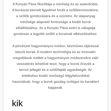
A Konyári Páva filozófiája a minőség és az autenticitás.
A borászat kiemelt figyelmet fordít a szőlőtermesztésre,
a szőlők gondozására és a szüretre. Az alapanyag
minősége alapvető fontosságú a kiváló borok
előállításához, és a Konyári Páva ezért is válogatja
gondosan a legjobb szőlőt a borainak elkészítéséhez.
A pincészet hagyományos módon, kézműves eljárással
készíti borait. A modern technológia és az innovatív
megoldások mellett a hagyományos módszerekre való
visszatérés lehetővé teszi, hogy a borok őrizzék a
terroir jellegét és a szőlőfajták egyediségét. Az
érleléshez kiváló minőségű tölgyfahordókat
használnak, hogy a borok gazdag ízvilágot és karaktert
kapjanak.
kik