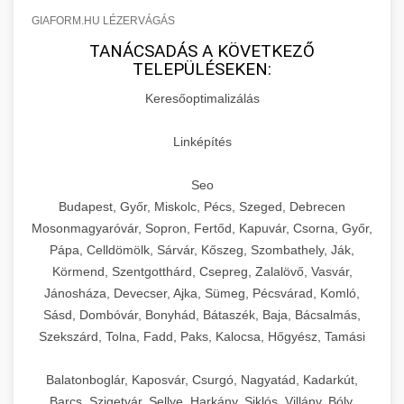
GIAFORM.HU LÉZERVÁGÁS
TANÁCSADÁS A KÖVETKEZŐ
TELEPÜLÉSEKEN:
Keresőoptimalizálás
Linképítés
Seo
Budapest, Győr, Miskolc, Pécs, Szeged, Debrecen
Mosonmagyaróvár, Sopron, Fertőd, Kapuvár, Csorna, Győr,
Pápa, Celldömölk, Sárvár, Kőszeg, Szombathely, Ják,
Körmend, Szentgotthárd, Csepreg, Zalalövő, Vasvár,
Jánosháza, Devecser, Ajka, Sümeg, Pécsvárad, Komló,
Sásd, Dombóvár, Bonyhád, Bátaszék, Baja, Bácsalmás,
Szekszárd, Tolna, Fadd, Paks, Kalocsa, Hőgyész, Tamási
Balatonboglár, Kaposvár, Csurgó, Nagyatád, Kadarkút,
Barcs, Szigetvár, Sellye, Harkány, Siklós, Villány, Bóly,