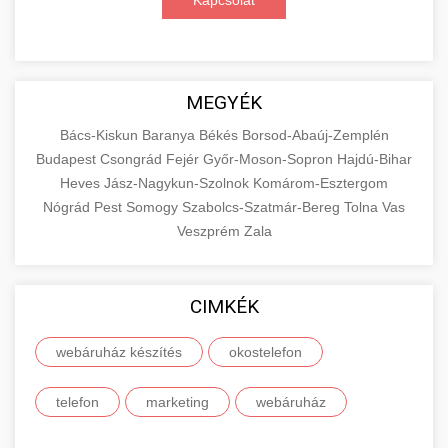
Kapcsolat
MEGYÉK
Bács-Kiskun
Baranya
Békés
Borsod-Abaúj-Zemplén
Budapest
Csongrád
Fejér
Győr-Moson-Sopron
Hajdú-Bihar
Heves
Jász-Nagykun-Szolnok
Komárom-Esztergom
Nógrád
Pest
Somogy
Szabolcs-Szatmár-Bereg
Tolna
Vas
Veszprém
Zala
CIMKÉK
webáruház készítés
okostelefon
telefon
marketing
webáruház