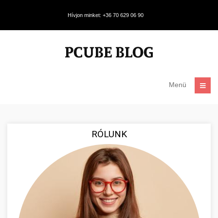
Hívjon minket: +36 70 629 06 90
Menü
RÓLUNK