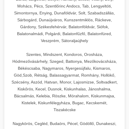
Mohács, Pécs, Szentlőrinc Andocs, Tab, Lengyeltóti,
Simontornya, Enying, Dunaföldvár, Solt, Szabadszállás,
Sárbogárd, Dunaújváros, Kunszentmiklós, Ráckeve,
Gárdony, Székesfehérvár, Balatonföldvár, Siófok,
Balatonalmádi, Polgárdi, Balatonfűzfő, Balatonfüred,
Veszprém, Sátoraljaújhely
Szentes, Mindszent, Kondoros, Orosháza,
Hódmezővásárhely, Szeged, Battonya, Mezőkovácsháza,
Békéscsaba, Nagymaros, Nyergesújfalu, Kismaros,
Göd,Szob, Rétság, Balassagyarmat, Romhány, Hollókő,
Szécsény, Aszód, Hatvan, Monor, Lajosmizse, Soltvadkert,
Kiskőrös, Kecel, Dusnok, Kiskunhalas, Jánoshalma,
Bácsalmás, Kelebia, Röszke, Mórahalom, Kiskunmajsa,
Kistelek, Kiskunfélegyháza, Bugac, Kecskemét,
Tiszakécske
Nagykörös, Cegléd, Budaörs, Pécel, Gödöllő, Dunakeszi,