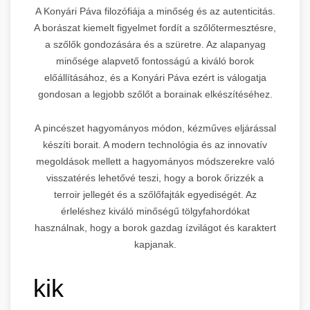
A Konyári Páva filozófiája a minőség és az autenticitás.
A borászat kiemelt figyelmet fordít a szőlőtermesztésre,
a szőlők gondozására és a szüretre. Az alapanyag
minősége alapvető fontosságú a kiváló borok
előállításához, és a Konyári Páva ezért is válogatja
gondosan a legjobb szőlőt a borainak elkészítéséhez.
A pincészet hagyományos módon, kézműves eljárással
készíti borait. A modern technológia és az innovatív
megoldások mellett a hagyományos módszerekre való
visszatérés lehetővé teszi, hogy a borok őrizzék a
terroir jellegét és a szőlőfajták egyediségét. Az
érleléshez kiváló minőségű tölgyfahordókat
használnak, hogy a borok gazdag ízvilágot és karaktert
kapjanak.
kik