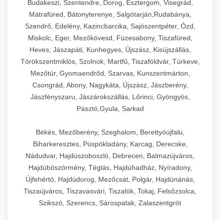
Budakeszi, Szentendre, Dorog, Esztergom, Visegrád,
Mátrafüred, Bátonyterenye, Salgótarján,Rudabánya,
Szendrő, Edelény, Kazincbarcika, Sajószentpéter, Ózd,
Miskolc, Eger, Mezőkövesd, Füzesabony, Tiszafüred,
Heves, Jászapáti, Kunhegyes, Újszász, Kisújszállás,
Törökszentmiklós, Szolnok, Martfű, Tiszaföldvár, Túrkeve,
Mezőtúr, Gyomaendrőd, Szarvas, Kunszentmárton,
Csongrád, Abony, Nagykáta, Újszász, Jászberény,
Jászfényszaru, Jászárokszállás, Lőrinci, Gyöngyös,
Pásztó,Gyula, Sarkad
Békés, Mezőberény, Szeghalom, Berettyóújfalu,
Biharkeresztes, Püspökladány, Karcag, Derecske,
Nádudvar, Hajdúszoboszló, Debrecen, Balmazújváros,
Hajdúböszörmény, Téglás, Hajdúhadház, Nyíradony,
Újfehértó, Hajdúdorog, Mezőcsát, Polgár, Hajdúnánás,
Tiszaújváros, Tiszavasvári, Tiszalök, Tokaj, Felsőzsolca,
Szikszó, Szerencs, Sárospatak, Zalaszentgrót