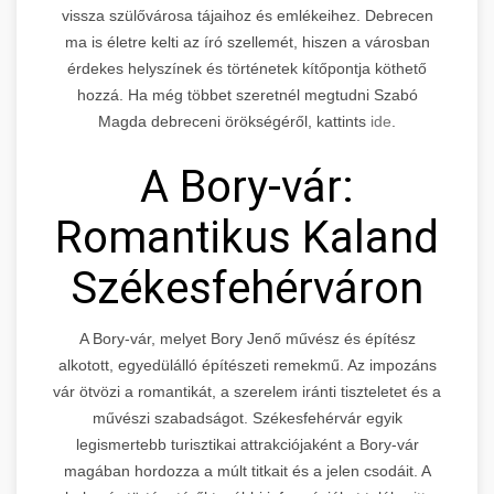
vissza szülővárosa tájaihoz és emlékeihez. Debrecen
ma is életre kelti az író szellemét, hiszen a városban
érdekes helyszínek és történetek kítőpontja köthető
hozzá. Ha még többet szeretnél megtudni Szabó
Magda debreceni örökségéről, kattints
ide
.
A Bory-vár:
Romantikus Kaland
Székesfehérváron
A Bory-vár, melyet Bory Jenő művész és építész
alkotott, egyedülálló építészeti remekmű. Az impozáns
vár ötvözi a romantikát, a szerelem iránti tiszteletet és a
művészi szabadságot. Székesfehérvár egyik
legismertebb turisztikai attrakciójaként a Bory-vár
magában hordozza a múlt titkait és a jelen csodáit. A