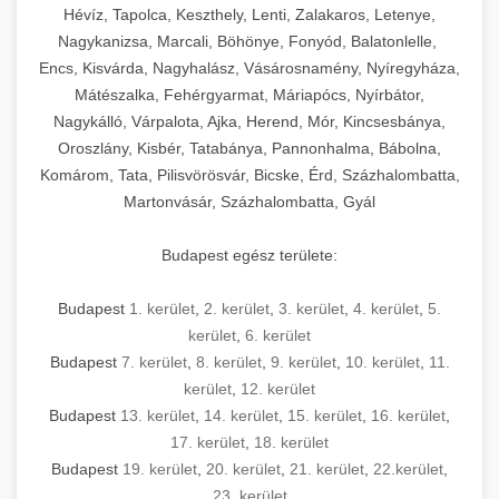
Hévíz, Tapolca, Keszthely, Lenti, Zalakaros, Letenye,
Nagykanizsa, Marcali, Böhönye, Fonyód, Balatonlelle,
Encs, Kisvárda, Nagyhalász, Vásárosnamény, Nyíregyháza,
Mátészalka, Fehérgyarmat, Máriapócs, Nyírbátor,
Nagykálló, Várpalota, Ajka, Herend, Mór, Kincsesbánya,
Oroszlány, Kisbér, Tatabánya, Pannonhalma, Bábolna,
Komárom, Tata, Pilisvörösvár, Bicske, Érd, Százhalombatta,
Martonvásár, Százhalombatta, Gyál
Budapest egész területe:
Budapest
1. kerület
,
2. kerület
,
3. kerület
,
4. kerület
,
5.
kerület
,
6. kerület
Budapest
7. kerület
,
8. kerület
,
9. kerület
,
10. kerület
,
11.
kerület
,
12. kerület
Budapest
13. kerület
,
14. kerület
,
15. kerület
,
16. kerület
,
17. kerület
,
18. kerület
Budapest
19. kerület
,
20. kerület
,
21. kerület
,
22.kerület
,
23. kerület