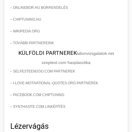
-
ONLINEBOR.HU BORRENDELÉS
-
CHIPTUNING.HU
-
WIKIPEDIA.ORG
-
TOVÁBBI PARTNEREINK
KÜLFÖLDI PARTNEREK
laborvizsgalatok.net
szeptest.com hasplasztika
-
SELFESTEEM2GO.COM PARTNEREK
-
I-LOVE-MOTIVATIONAL-QUOTES.ORG PARTNEREK
-
FACEBOOK.COM CHIPTUNING
-
SYNTHASITE.COM LINKÉPÍTÉS
Lézervágás