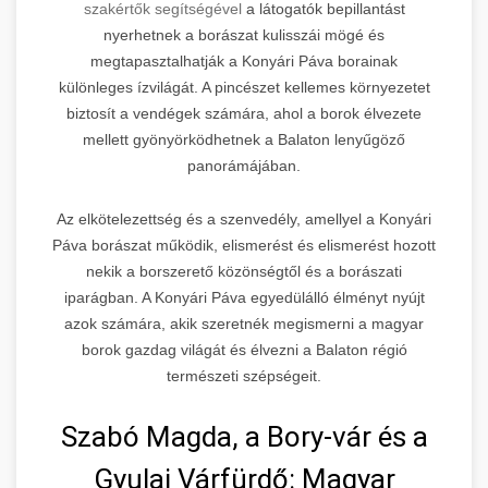
szakértők segítségével
a látogatók bepillantást
nyerhetnek a borászat kulisszái mögé és
megtapasztalhatják a Konyári Páva borainak
különleges ízvilágát. A pincészet kellemes környezetet
biztosít a vendégek számára, ahol a borok élvezete
mellett gyönyörködhetnek a Balaton lenyűgöző
panorámájában.
Az elkötelezettség és a szenvedély, amellyel a Konyári
Páva borászat működik, elismerést és elismerést hozott
nekik a borszerető közönségtől és a borászati
iparágban. A Konyári Páva egyedülálló élményt nyújt
azok számára, akik szeretnék megismerni a magyar
borok gazdag világát és élvezni a Balaton régió
természeti szépségeit.
Szabó Magda, a Bory-vár és a
Gyulai Várfürdő: Magyar