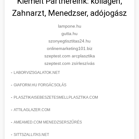
Kiemelt Partnereink: kollagén,
Zahnarzt, Menedzser, adójogász
lampone.hu
gutta.hu
szonyegtisztitas24.hu
onlinemarketing101.biz
szeptest.com arcplasztika
szeptest.com zsírleszívás
-
LABORVIZSGALATOK.NET
-
GIAFORM.HU FORGÁCSOLÁS
-
PLASZTIKAISEBESZETESMELLPLASZTIKA.COM
-
ATTILAGLAZER.COM
-
AMEAMED.COM MENEDZSERSZŰRÉS
-
SITTSZALLITAS.NET