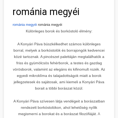
románia megyéi
románia megyéi
románia megyéi
Különleges borok és borkóstoló élmény:
A Konyári Páva büszkélkedhet számos különleges
borral, melyek a borkóstolók és borrajongók kedvencei
közé tartoznak. A pincészet palettáján megtalálhatók a
friss és gyümölcsös fehérborok, a testes és gazdag
vörösborok, valamint az elegáns és kifinomult rozék. Az
egyedi mikroklíma és talajadottságok miatt a borok
jellegzetesek és sajátosak, ami kiemeli a Konyári Páva
borait a többi borászat közül.
A Konyári Páva szívesen látja vendégeit a borászatban
rendezett borkóstolókon, ahol lehetőség nyílik
megismerni a borokat és a borászat filozófiáját.
A