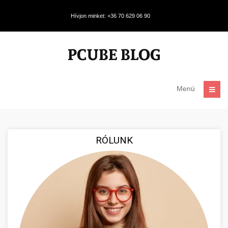
Hívjon minket: +36 70 629 06 90
Menü
RÓLUNK