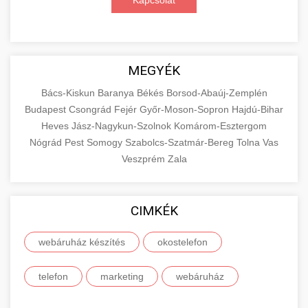
Kapcsolat
MEGYÉK
Bács-Kiskun
Baranya
Békés
Borsod-Abaúj-Zemplén
Budapest
Csongrád
Fejér
Győr-Moson-Sopron
Hajdú-Bihar
Heves
Jász-Nagykun-Szolnok
Komárom-Esztergom
Nógrád
Pest
Somogy
Szabolcs-Szatmár-Bereg
Tolna
Vas
Veszprém
Zala
CIMKÉK
webáruház készítés
okostelefon
telefon
marketing
webáruház