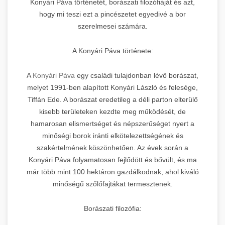
Konyári Páva történetét, borászati filozófiáját és azt,
hogy mi teszi ezt a pincészetet egyedivé a bor
szerelmesei számára.
A Konyári Páva története:
A
Konyári Páva
egy családi tulajdonban lévő borászat,
melyet 1991-ben alapított Konyári László és felesége,
Tiffán Ede. A borászat eredetileg a déli parton elterülő
kisebb területeken kezdte meg működését, de
hamarosan elismertséget és népszerűséget nyert a
minőségi borok iránti elkötelezettségének és
szakértelmének köszönhetően. Az évek során a
Konyári Páva folyamatosan fejlődött és bővült, és ma
már több mint 100 hektáron gazdálkodnak, ahol kiváló
minőségű szőlőfajtákat termesztenek.
Borászati filozófia: