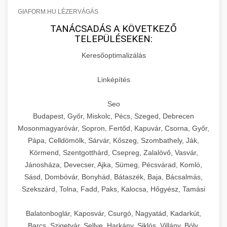
GIAFORM.HU LÉZERVÁGÁS
TANÁCSADÁS A KÖVETKEZŐ
TELEPÜLÉSEKEN:
Keresőoptimalizálás
Linképítés
Seo
Budapest, Győr, Miskolc, Pécs, Szeged, Debrecen
Mosonmagyaróvár, Sopron, Fertőd, Kapuvár, Csorna, Győr,
Pápa, Celldömölk, Sárvár, Kőszeg, Szombathely, Ják,
Körmend, Szentgotthárd, Csepreg, Zalalövő, Vasvár,
Jánosháza, Devecser, Ajka, Sümeg, Pécsvárad, Komló,
Sásd, Dombóvár, Bonyhád, Bátaszék, Baja, Bácsalmás,
Szekszárd, Tolna, Fadd, Paks, Kalocsa, Hőgyész, Tamási
Balatonboglár, Kaposvár, Csurgó, Nagyatád, Kadarkút,
Barcs, Szigetvár, Sellye, Harkány, Siklós, Villány, Bóly,