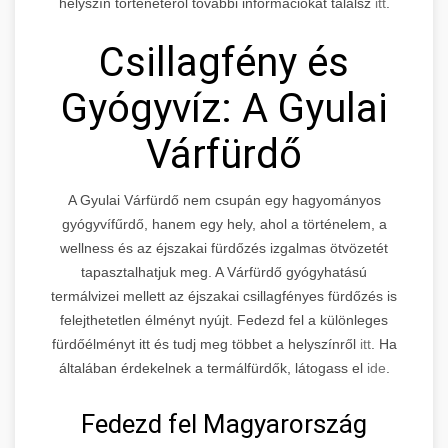
helyszín történetéről további információkat találsz
itt
.
Csillagfény és
Gyógyvíz: A Gyulai
Várfürdő
A Gyulai Várfürdő nem csupán egy hagyományos
gyógyvífűrdő, hanem egy hely, ahol a történelem, a
wellness és az éjszakai fürdőzés izgalmas ötvözetét
tapasztalhatjuk meg. A Várfürdő gyógyhatású
termálvizei mellett az éjszakai csillagfényes fürdőzés is
felejthetetlen élményt nyújt. Fedezd fel a különleges
fürdőélményt
itt
és tudj meg többet a helyszínről
itt
. Ha
általában érdekelnek a termálfürdők, látogass el
ide
.
Fedezd fel Magyarország