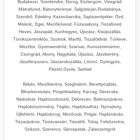
Budakeszi, Szentendre, Dorog, Esztergom, Visegrád,
Mátrafüred, Bátonyterenye, Salgótarján,Rudabánya,
Szendrő, Edelény, Kazincbarcika, Sajószentpéter, Ózd,
Miskolc, Eger, Mezőkövesd, Füzesabony, Tiszafüred,
Heves, Jászapáti, Kunhegyes, Újszász, Kisújszállás,
Törökszentmiklós, Szolnok, Martfű, Tiszaföldvár, Túrkeve,
Mezőtúr, Gyomaendrőd, Szarvas, Kunszentmárton,
Csongrád, Abony, Nagykáta, Újszász, Jászberény,
Jászfényszaru, Jászárokszállás, Lőrinci, Gyöngyös,
Pásztó,Gyula, Sarkad
Békés, Mezőberény, Szeghalom, Berettyóújfalu,
Biharkeresztes, Püspökladány, Karcag, Derecske,
Nádudvar, Hajdúszoboszló, Debrecen, Balmazújváros,
Hajdúböszörmény, Téglás, Hajdúhadház, Nyíradony,
Újfehértó, Hajdúdorog, Mezőcsát, Polgár, Hajdúnánás,
Tiszaújváros, Tiszavasvári, Tiszalök, Tokaj, Felsőzsolca,
Szikszó, Szerencs, Sárospatak, Zalaszentgrót