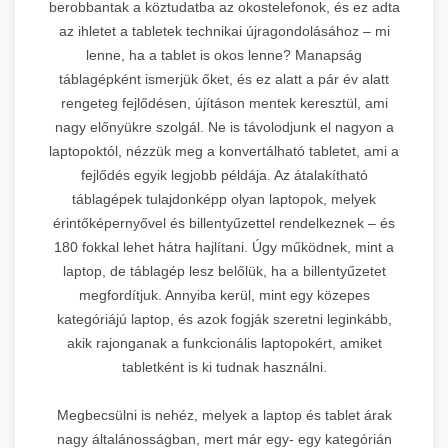
berobbantak a köztudatba az okostelefonok, és ez adta
az ihletet a tabletek technikai újragondolásához – mi
lenne, ha a tablet is okos lenne? Manapság
táblagépként ismerjük őket, és ez alatt a pár év alatt
rengeteg fejlődésen, újításon mentek keresztül, ami
nagy előnyükre szolgál. Ne is távolodjunk el nagyon a
laptopoktól, nézzük meg a konvertálható tabletet, ami a
fejlődés egyik legjobb példája. Az átalakítható
táblagépek tulajdonképp olyan laptopok, melyek
érintőképernyővel és billentyűzettel rendelkeznek – és
180 fokkal lehet hátra hajlítani. Úgy működnek, mint a
laptop, de táblagép lesz belőlük, ha a billentyűzetet
megfordítjuk. Annyiba kerül, mint egy közepes
kategóriájú laptop, és azok fogják szeretni leginkább,
akik rajonganak a funkcionális laptopokért, amiket
tabletként is ki tudnak használni.
Megbecsülni is nehéz, melyek a laptop és tablet árak
nagy általánosságban, mert már egy- egy kategórián