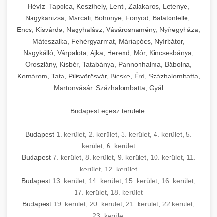
Hévíz, Tapolca, Keszthely, Lenti, Zalakaros, Letenye,
Nagykanizsa, Marcali, Böhönye, Fonyód, Balatonlelle,
Encs, Kisvárda, Nagyhalász, Vásárosnamény, Nyíregyháza,
Mátészalka, Fehérgyarmat, Máriapócs, Nyírbátor,
Nagykálló, Várpalota, Ajka, Herend, Mór, Kincsesbánya,
Oroszlány, Kisbér, Tatabánya, Pannonhalma, Bábolna,
Komárom, Tata, Pilisvörösvár, Bicske, Érd, Százhalombatta,
Martonvásár, Százhalombatta, Gyál
Budapest egész területe:
Budapest
1. kerület
,
2. kerület
,
3. kerület
,
4. kerület
,
5.
kerület
,
6. kerület
Budapest
7. kerület
,
8. kerület
,
9. kerület
,
10. kerület
,
11.
kerület
,
12. kerület
Budapest
13. kerület
,
14. kerület
,
15. kerület
,
16. kerület
,
17. kerület
,
18. kerület
Budapest
19. kerület
,
20. kerület
,
21. kerület
,
22.kerület
,
23. kerület