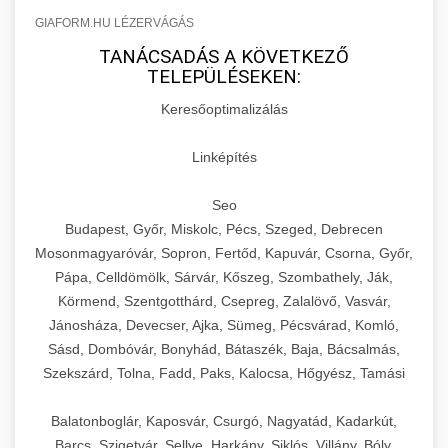
GIAFORM.HU LÉZERVÁGÁS
TANÁCSADÁS A KÖVETKEZŐ
TELEPÜLÉSEKEN:
Keresőoptimalizálás
Linképítés
Seo
Budapest, Győr, Miskolc, Pécs, Szeged, Debrecen
Mosonmagyaróvár, Sopron, Fertőd, Kapuvár, Csorna, Győr,
Pápa, Celldömölk, Sárvár, Kőszeg, Szombathely, Ják,
Körmend, Szentgotthárd, Csepreg, Zalalövő, Vasvár,
Jánosháza, Devecser, Ajka, Sümeg, Pécsvárad, Komló,
Sásd, Dombóvár, Bonyhád, Bátaszék, Baja, Bácsalmás,
Szekszárd, Tolna, Fadd, Paks, Kalocsa, Hőgyész, Tamási
Balatonboglár, Kaposvár, Csurgó, Nagyatád, Kadarkút,
Barcs, Szigetvár, Sellye, Harkány, Siklós, Villány, Bóly,