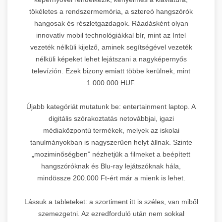
tökéletes a rendszermemória, a sztereó hangszórók
hangosak és részletgazdagok. Ráadásként olyan
innovatív mobil technológiákkal bír, mint az Intel
vezeték nélküli kijelző, aminek segítségével vezeték
nélküli képeket lehet lejátszani a nagyképernyős
televízión. Ezek bizony emiatt többe kerülnek, mint
1.000.000 HUF.
Újabb kategóriát mutatunk be: entertainment laptop. A
digitális szórakoztatás netovábbjai, igazi
médiaközpontú termékek, melyek az iskolai
tanulmányokban is nagyszerűen helyt állnak. Szinte
„moziminőségben” nézhetjük a filmeket a beépített
hangszóróknak és Blu-ray lejátszóknak hála,
mindössze 200.000 Ft-ért már a mienk is lehet.
Lássuk a tableteket: a szortiment itt is széles, van miből
szemezgetni. Az ezredforduló után nem sokkal