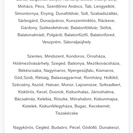
Mohács, Pécs, Szentlőrinc Andocs, Tab, Lengyeltóti,
Simontornya, Enying, Dunaföldvár, Solt, Szabadszállás,
Sárbogárd, Dunaújváros, Kunszentmiklós, Ráckeve,
Gárdony, Székesfehérvár, Balatonföldvár, Siófok,
Balatonalmádi, Polgárdi, Balatonfűzfő, Balatonfüred,
Veszprém, Sátoraljaújhely
Szentes, Mindszent, Kondoros, Orosháza,
Hódmezővásárhely, Szeged, Battonya, Mezőkovácsháza,
Békéscsaba, Nagymaros, Nyergesújfalu, Kismaros,
Göd,Szob, Rétság, Balassagyarmat, Romhány, Hollókő,
Szécsény, Aszód, Hatvan, Monor, Lajosmizse, Soltvadkert,
Kiskőrös, Kecel, Dusnok, Kiskunhalas, Jánoshalma,
Bácsalmás, Kelebia, Röszke, Mórahalom, Kiskunmajsa,
Kistelek, Kiskunfélegyháza, Bugac, Kecskemét,
Tiszakécske
Nagykörös, Cegléd, Budaörs, Pécel, Gödöllő, Dunakeszi,