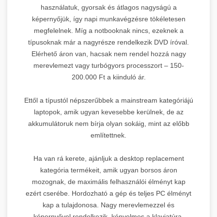
használatuk, gyorsak és átlagos nagyságú a
képernyőjük, így napi munkavégzésre tökéletesen
megfelelnek. Míg a notbooknak nincs, ezeknek a
típusoknak már a nagyrésze rendelkezik DVD íróval.
Elérhető áron van, hacsak nem rendel hozzá nagy
merevlemezt vagy turbógyors processzort – 150-
200.000 Ft a kiinduló ár.
Ettől a típustól népszerűbbek a mainstream kategóriájú
laptopok, amik ugyan kevesebbe kerülnek, de az
akkumulátoruk nem bírja olyan sokáig, mint az előbb
említettnek.
Ha van rá kerete, ajánljuk a desktop replacement
kategória termékeit, amik ugyan borsos áron
mozognak, de maximális felhasználói élményt kap
ezért cserébe. Hordozható a gép és teljes PC élményt
kap a tulajdonosa. Nagy merevlemezzel és
képernyővel rendelkezik, kényelmes a klaviatúra,