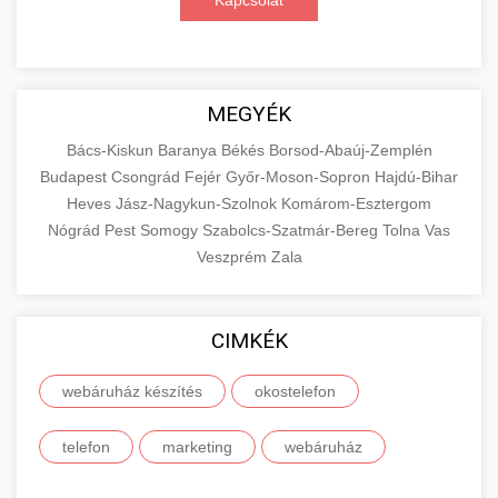
Kapcsolat
MEGYÉK
Bács-Kiskun
Baranya
Békés
Borsod-Abaúj-Zemplén
Budapest
Csongrád
Fejér
Győr-Moson-Sopron
Hajdú-Bihar
Heves
Jász-Nagykun-Szolnok
Komárom-Esztergom
Nógrád
Pest
Somogy
Szabolcs-Szatmár-Bereg
Tolna
Vas
Veszprém
Zala
CIMKÉK
webáruház készítés
okostelefon
telefon
marketing
webáruház