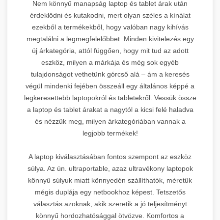
Nem könnyű manapság laptop és tablet árak után
érdeklődni és kutakodni, mert olyan széles a kínálat
ezekből a termékekből, hogy valóban nagy kihívás
megtalálni a legmegfelelőbbet. Minden kivitelezés egy
új árkategória, attól függően, hogy mit tud az adott
eszköz, milyen a márkája és még sok egyéb
tulajdonságot vethetünk górcső alá – ám a keresés
végül mindenki fejében összeáll egy általános képpé a
legkeresettebb laptopokról és tabletekről. Vessük össze
a laptop és tablet árakat a nagytól a kicsi felé haladva
és nézzük meg, milyen árkategóriában vannak a
legjobb termékek!
A laptop kiválasztásában fontos szempont az eszköz
súlya. Az ún. ultraportable, azaz ultravékony laptopok
könnyű súlyuk miatt könnyedén szállíthatók, méretük
mégis duplája egy netbookhoz képest. Tetszetős
választás azoknak, akik szeretik a jó teljesítményt
könnyű hordozhatósággal ötvözve. Komfortos a