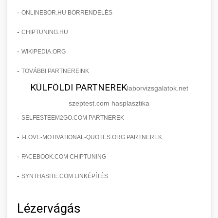
-
ONLINEBOR.HU BORRENDELÉS
-
CHIPTUNING.HU
-
WIKIPEDIA.ORG
-
TOVÁBBI PARTNEREINK
KÜLFÖLDI PARTNEREK
laborvizsgalatok.net
szeptest.com hasplasztika
-
SELFESTEEM2GO.COM PARTNEREK
-
I-LOVE-MOTIVATIONAL-QUOTES.ORG PARTNEREK
-
FACEBOOK.COM CHIPTUNING
-
SYNTHASITE.COM LINKÉPÍTÉS
Lézervágás