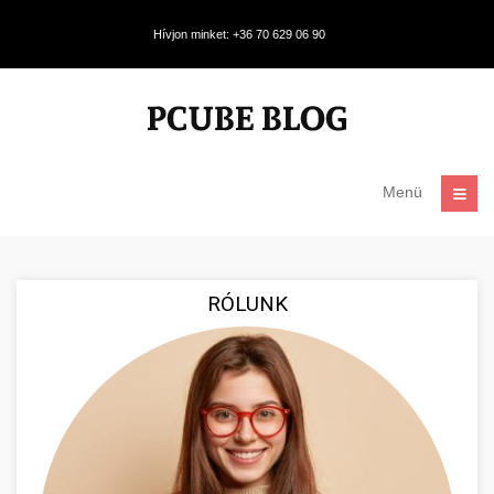
Hívjon minket: +36 70 629 06 90
Menü
RÓLUNK