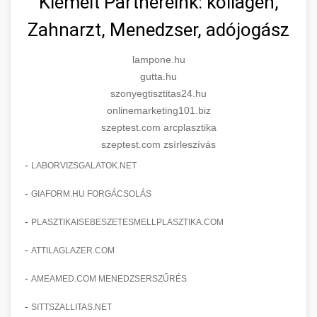
Kiemelt Partnereink: kollagén,
Zahnarzt, Menedzser, adójogász
lampone.hu
gutta.hu
szonyegtisztitas24.hu
onlinemarketing101.biz
szeptest.com arcplasztika
szeptest.com zsírleszívás
-
LABORVIZSGALATOK.NET
-
GIAFORM.HU FORGÁCSOLÁS
-
PLASZTIKAISEBESZETESMELLPLASZTIKA.COM
-
ATTILAGLAZER.COM
-
AMEAMED.COM MENEDZSERSZŰRÉS
-
SITTSZALLITAS.NET