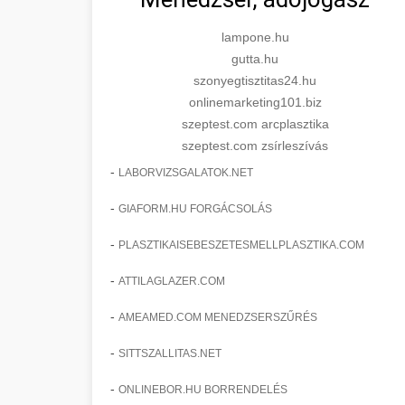
lampone.hu
gutta.hu
szonyegtisztitas24.hu
onlinemarketing101.biz
szeptest.com arcplasztika
szeptest.com zsírleszívás
-
LABORVIZSGALATOK.NET
-
GIAFORM.HU FORGÁCSOLÁS
-
PLASZTIKAISEBESZETESMELLPLASZTIKA.COM
-
ATTILAGLAZER.COM
-
AMEAMED.COM MENEDZSERSZŰRÉS
-
SITTSZALLITAS.NET
-
ONLINEBOR.HU BORRENDELÉS