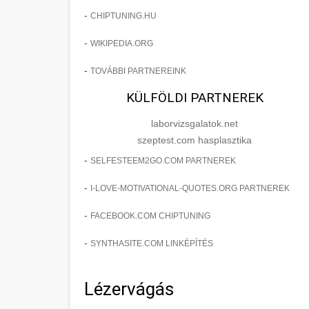
-
CHIPTUNING.HU
-
WIKIPEDIA.ORG
-
TOVÁBBI PARTNEREINK
KÜLFÖLDI PARTNEREK
laborvizsgalatok.net
szeptest.com hasplasztika
-
SELFESTEEM2GO.COM PARTNEREK
-
I-LOVE-MOTIVATIONAL-QUOTES.ORG PARTNEREK
-
FACEBOOK.COM CHIPTUNING
-
SYNTHASITE.COM LINKÉPÍTÉS
Lézervágás