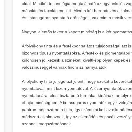
oldal. Mindkét technológia megtalálható az egyfunkciós va
másolás és faxolás mellett. Mind a két berendezés alkalma
és tintasugaras nyomtató erősségeit, valamint a másik vers
Nagyon jelentős faktor a kapott minőség is a két nyomtatá
A folyékony tinta és a festékpor sajátos tulajdonságai azt 
bizonyos típusú nyomtatásokra. A festék- és pigmentalapú 
különösen jól kezelik a színeket, kiváltképp olyan képek 
valószínűséggel vannak finom színárnyalatok.
A folyékony tinta jellege azt jelenti, hogy ezeket a keveré
nyomtatóval, mint lézernyomtatóval. A lézernyomtatók azo
nyomtatására, éles, tiszta betű formákat kínálnak, amelyr
effajta minőségben. A tintasugaras nyomtatók egyik velejár
papíron még szárad a tinta, így számolni kell az elkenődés
módszert alkalmaznak, így az elkenődés és pacák veszély
azonnali megszáradásnak.