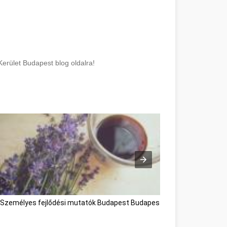
Kerület Budapest blog oldalra!
Személyes fejlődési mutatók Budapest Budapest
webáruház készít