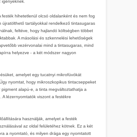
z igényeknek.
 festék hihetetlenül olcsó oldalanként és nem fog
 újratölthető tartályokkal rendelkező tintasugaras
álnak, feltéve, hogy hajlandó költségben többet
ktabbak. A másolási és szkennelési lehetőségek
apvetőbb vezérvonalai mind a tintasugaras, mind
pírra helyezve - a két módszer nagyon
désüket, amelyet egy tucatnyi mikrofúvókát
 Úgy nyomtat, hogy mikroszkopikus tintacseppeket
 pigment alapú-e, a tinta megváltoztathatja a
. A lézernyomtatók viszont a festékre
lőállítására használják, amelyet a festék
ználásával az oldal felületéhez kötnek. Ez a két
ora a nyomtató, és milyen drága egy nyomtatott