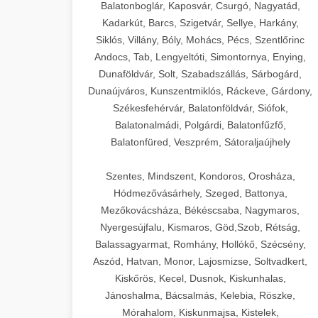
Balatonboglár, Kaposvár, Csurgó, Nagyatád,
Kadarkút, Barcs, Szigetvár, Sellye, Harkány,
Siklós, Villány, Bóly, Mohács, Pécs, Szentlőrinc
Andocs, Tab, Lengyeltóti, Simontornya, Enying,
Dunaföldvár, Solt, Szabadszállás, Sárbogárd,
Dunaújváros, Kunszentmiklós, Ráckeve, Gárdony,
Székesfehérvár, Balatonföldvár, Siófok,
Balatonalmádi, Polgárdi, Balatonfűzfő,
Balatonfüred, Veszprém, Sátoraljaújhely
Szentes, Mindszent, Kondoros, Orosháza,
Hódmezővásárhely, Szeged, Battonya,
Mezőkovácsháza, Békéscsaba, Nagymaros,
Nyergesújfalu, Kismaros, Göd,Szob, Rétság,
Balassagyarmat, Romhány, Hollókő, Szécsény,
Aszód, Hatvan, Monor, Lajosmizse, Soltvadkert,
Kiskőrös, Kecel, Dusnok, Kiskunhalas,
Jánoshalma, Bácsalmás, Kelebia, Röszke,
Mórahalom, Kiskunmajsa, Kistelek,