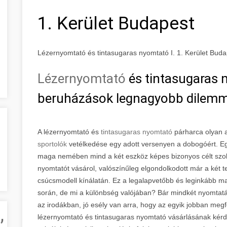
1. Kerület Budapest
Lézernyomtató és tintasugaras nyomtató I. 1. Kerület Buda
Lézernyomtató
és tintasugaras n
beruházások legnagyobb dilem
A lézernyomtató és
tintasugaras nyomtató
párharca olyan a
sportolók
vetélkedése egy adott versenyen a dobogóért. Egy
maga nemében mind a két eszköz képes bizonyos célt szolgá
nyomtatót vásárol, valószínűleg elgondolkodott már a két 
csúcsmodell kínálatán. Ez a legalapvetőbb és leginkább 
során, de mi a különbség valójában? Bár mindkét nyomtatá
az irodákban, jó esély van arra, hogy az egyik jobban megf
,
lézernyomtató és tintasugaras nyomtató vásárlásának kérd