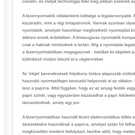
csinálni, és melyik technológia felel meg jobban ezeknek a
A lézernyomtatók oldalankénti költsége a legalacsonyabb. A
kiszáradni, mint a régi tintapatronok. Vannak azonban olyan
nyomtatók, amelyek hasonlóan megfizethető nyomtatást kín
áldozni ennek érdekében. A tintasugaras nyomtatók kompa
csak a habnak minősülnek a tortán. Míg a nyomtatás legal
a lézernyomtatókban megegyeznek - betűket és képeket pa
különböző módon készíti el a végterméket.
Az ‘inkjet’ berendezések folyékony tintára alapozzák műkö
használó nyomtatófejen keresztül helyeznek el az oldalon.
tesz a papírra. Attól függően, hogy ez az anyag festék vagy
papír színét, vagy egyszerűen kiszáradhat a papír felületén
támaszkodnak, amely egy por.
A lézernyomtatóban használt lézert elektrosztatikus töltés e
átvezetésére használnak a papírra, amelyet aztán hő felhas
megközelítés mindent befolyásol, kezdve attól, hogy mekk