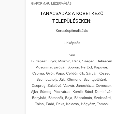
GIAFORM.HU LÉZERVÁGÁS
TANÁCSADÁS A KÖVETKEZŐ
TELEPÜLÉSEKEN:
Keresőoptimalizálás
Linképítés
Seo
Budapest, Győr, Miskolc, Pécs, Szeged, Debrecen
Mosonmagyaróvár, Sopron, Fertőd, Kapuvár,
Csorna, Győr, Pápa, Celldömölk, Sárvár, Kőszeg,
Szombathely, Ják, Körmend, Szentgotthárd,
Csepreg, Zalalövő, Vasvár, Jánosháza, Devecser,
Ajka, Sümeg, Pécsvárad, Komló, Sásd, Dombóvár,
Bonyhád, Bátaszék, Baja, Bácsalmás, Szekszárd,
Tolna, Fadd, Paks, Kalocsa, Hőgyész, Tamási