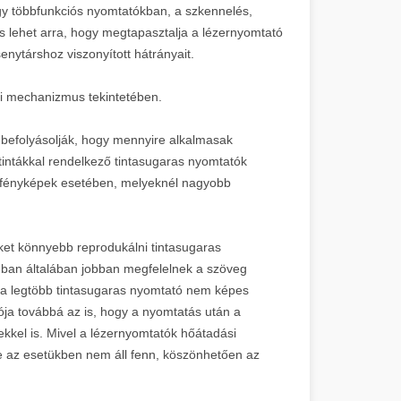
gy többfunkciós nyomtatókban, a szkennelés,
s lehet arra, hogy megtapasztalja a lézernyomtató
enytárshoz viszonyított hátrányait.
si mechanizmus tekintetében.
is befolyásolják, hogy mennyire alkalmasak
tintákkal rendelkező tintasugaras nyomtatók
és fényképek esetében, melyeknél nagyobb
keket könnyebb reprodukálni tintasugaras
nban általában jobban megfelelnek a szöveg
e a legtöbb tintasugaras nyomtató nem képes
ója továbbá az is, hogy a nyomtatás után a
ekkel is. Mivel a lézernyomtatók hőátadási
e az esetükben nem áll fenn, köszönhetően az