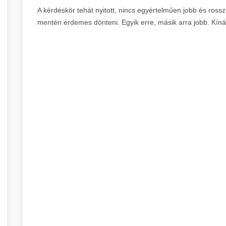
A kérdéskör tehát nyitott, nincs egyértelműen jobb és rossz
mentén érdemes dönteni. Egyik erre, másik arra jobb. Kín