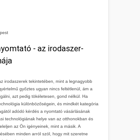
pest
yomtató - az irodaszer-
mája
z irodaszerek tekintetében, mint a legnagyobb
értelmű győztes ugyan nincs feltétlenül, ám a
lni, azt pedig tökéletesen, gond nélkül. Ha
technológia különbözőségein, és mindkét kategória
magától adódó kérdés a nyomtató vásárlásának
si technológiának helye van az otthonokban és
eleljen az Ön igényeinek, mint a másik. A
ésében minden arról szól, hogy mit szeretne