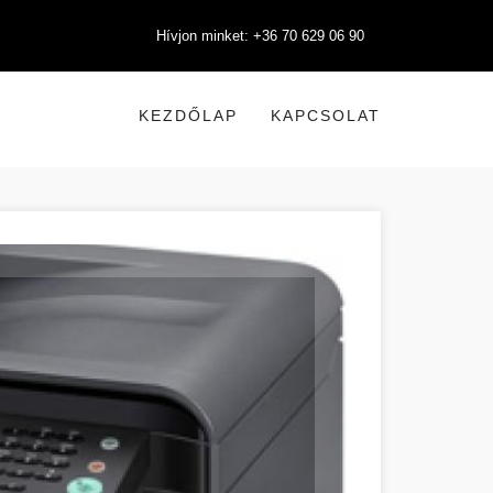
Hívjon minket: +36 70 629 06 90
KEZDŐLAP
KAPCSOLAT