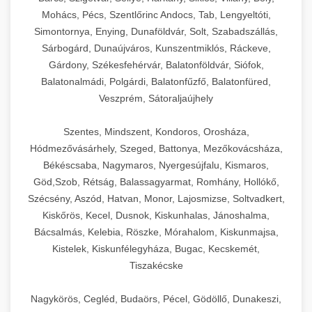
Mohács, Pécs, Szentlőrinc Andocs, Tab, Lengyeltóti,
Simontornya, Enying, Dunaföldvár, Solt, Szabadszállás,
Sárbogárd, Dunaújváros, Kunszentmiklós, Ráckeve,
Gárdony, Székesfehérvár, Balatonföldvár, Siófok,
Balatonalmádi, Polgárdi, Balatonfűzfő, Balatonfüred,
Veszprém, Sátoraljaújhely
Szentes, Mindszent, Kondoros, Orosháza,
Hódmezővásárhely, Szeged, Battonya, Mezőkovácsháza,
Békéscsaba, Nagymaros, Nyergesújfalu, Kismaros,
Göd,Szob, Rétság, Balassagyarmat, Romhány, Hollókő,
Szécsény, Aszód, Hatvan, Monor, Lajosmizse, Soltvadkert,
Kiskőrös, Kecel, Dusnok, Kiskunhalas, Jánoshalma,
Bácsalmás, Kelebia, Röszke, Mórahalom, Kiskunmajsa,
Kistelek, Kiskunfélegyháza, Bugac, Kecskemét,
Tiszakécske
Nagykörös, Cegléd, Budaörs, Pécel, Gödöllő, Dunakeszi,