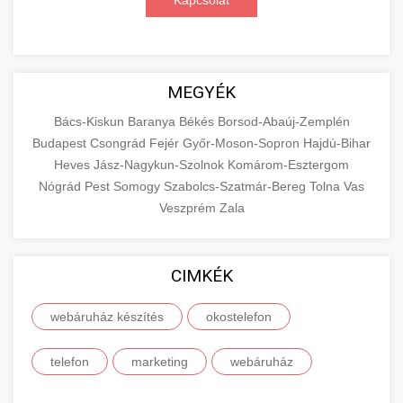
Kapcsolat
MEGYÉK
Bács-Kiskun
Baranya
Békés
Borsod-Abaúj-Zemplén
Budapest
Csongrád
Fejér
Győr-Moson-Sopron
Hajdú-Bihar
Heves
Jász-Nagykun-Szolnok
Komárom-Esztergom
Nógrád
Pest
Somogy
Szabolcs-Szatmár-Bereg
Tolna
Vas
Veszprém
Zala
CIMKÉK
webáruház készítés
okostelefon
telefon
marketing
webáruház