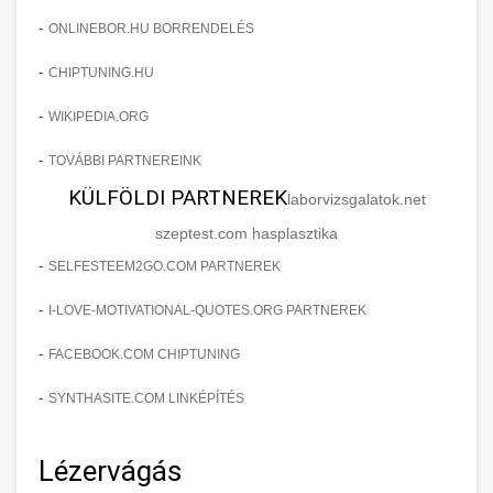
-
ONLINEBOR.HU BORRENDELÉS
-
CHIPTUNING.HU
-
WIKIPEDIA.ORG
-
TOVÁBBI PARTNEREINK
KÜLFÖLDI PARTNEREK
laborvizsgalatok.net
szeptest.com hasplasztika
-
SELFESTEEM2GO.COM PARTNEREK
-
I-LOVE-MOTIVATIONAL-QUOTES.ORG PARTNEREK
-
FACEBOOK.COM CHIPTUNING
-
SYNTHASITE.COM LINKÉPÍTÉS
Lézervágás