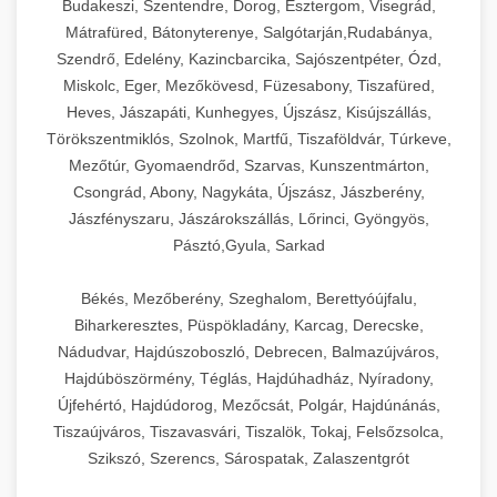
Budakeszi, Szentendre, Dorog, Esztergom, Visegrád,
Mátrafüred, Bátonyterenye, Salgótarján,Rudabánya,
Szendrő, Edelény, Kazincbarcika, Sajószentpéter, Ózd,
Miskolc, Eger, Mezőkövesd, Füzesabony, Tiszafüred,
Heves, Jászapáti, Kunhegyes, Újszász, Kisújszállás,
Törökszentmiklós, Szolnok, Martfű, Tiszaföldvár, Túrkeve,
Mezőtúr, Gyomaendrőd, Szarvas, Kunszentmárton,
Csongrád, Abony, Nagykáta, Újszász, Jászberény,
Jászfényszaru, Jászárokszállás, Lőrinci, Gyöngyös,
Pásztó,Gyula, Sarkad
Békés, Mezőberény, Szeghalom, Berettyóújfalu,
Biharkeresztes, Püspökladány, Karcag, Derecske,
Nádudvar, Hajdúszoboszló, Debrecen, Balmazújváros,
Hajdúböszörmény, Téglás, Hajdúhadház, Nyíradony,
Újfehértó, Hajdúdorog, Mezőcsát, Polgár, Hajdúnánás,
Tiszaújváros, Tiszavasvári, Tiszalök, Tokaj, Felsőzsolca,
Szikszó, Szerencs, Sárospatak, Zalaszentgrót