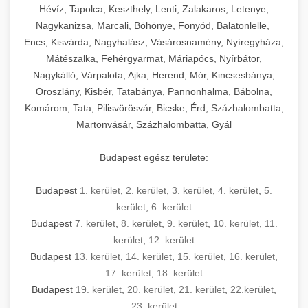
Hévíz, Tapolca, Keszthely, Lenti, Zalakaros, Letenye,
Nagykanizsa, Marcali, Böhönye, Fonyód, Balatonlelle,
Encs, Kisvárda, Nagyhalász, Vásárosnamény, Nyíregyháza,
Mátészalka, Fehérgyarmat, Máriapócs, Nyírbátor,
Nagykálló, Várpalota, Ajka, Herend, Mór, Kincsesbánya,
Oroszlány, Kisbér, Tatabánya, Pannonhalma, Bábolna,
Komárom, Tata, Pilisvörösvár, Bicske, Érd, Százhalombatta,
Martonvásár, Százhalombatta, Gyál
Budapest egész területe:
Budapest
1. kerület
,
2. kerület
,
3. kerület
,
4. kerület
,
5.
kerület
,
6. kerület
Budapest
7. kerület
,
8. kerület
,
9. kerület
,
10. kerület
,
11.
kerület
,
12. kerület
Budapest
13. kerület
,
14. kerület
,
15. kerület
,
16. kerület
,
17. kerület
,
18. kerület
Budapest
19. kerület
,
20. kerület
,
21. kerület
,
22.kerület
,
23. kerület