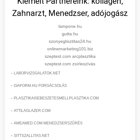
Kiemelt Partnereink: kollagén,
Zahnarzt, Menedzser, adójogász
lampone.hu
gutta.hu
szonyegtisztitas24.hu
onlinemarketing101.biz
szeptest.com arcplasztika
szeptest.com zsírleszívás
-
LABORVIZSGALATOK.NET
-
GIAFORM.HU FORGÁCSOLÁS
-
PLASZTIKAISEBESZETESMELLPLASZTIKA.COM
-
ATTILAGLAZER.COM
-
AMEAMED.COM MENEDZSERSZŰRÉS
-
SITTSZALLITAS.NET