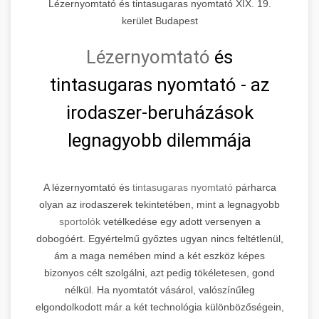
Lézernyomtató és tintasugaras nyomtató XIX. 19.
kerület Budapest
Lézernyomtató
és
tintasugaras nyomtató - az
irodaszer-beruházások
legnagyobb dilemmája
A lézernyomtató és
tintasugaras nyomtató
párharca
olyan az irodaszerek tekintetében, mint a legnagyobb
sportolók
vetélkedése egy adott versenyen a
dobogóért. Egyértelmű győztes ugyan nincs feltétlenül,
ám a maga nemében mind a két eszköz képes
bizonyos célt szolgálni, azt pedig tökéletesen, gond
nélkül. Ha nyomtatót vásárol, valószínűleg
elgondolkodott már a két technológia különbözőségein,