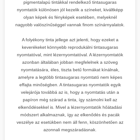
pigmentalapú tintákkal rendelkező tintasugaras
nyomtatók különösen jól kezelik a színeket, kiváltképp
olyan képek és fényképek esetében, melyeknél
nagyobb valószínűséggel vannak finom színárnyalatok.
A folyékony tinta jellege azt jelenti, hogy ezeket a
keverékeket könnyebb reprodukálni tintasugaras
nyomtatóval, mint lézernyomtatóval. A lézernyomtatók
azonban általában jobban megfelelnek a szöveg
nyomtatására, éles, tiszta betű formákat kínálnak,
amelyre a legtöbb tintasugaras nyomtató nem képes
effajta minőségben. A tintasugaras nyomtatók egyik
velejárója továbbá az is, hogy a nyomtatás után a
papíron még szárad a tinta, így számolni kell az
elkenődésekkel is. Mivel a lézernyomtatók hőátadási
módszert alkalmaznak, így az elkenődés és pacák
veszélye az esetükben nem áll fenn, köszönhetően az
azonnali megszáradásnak.