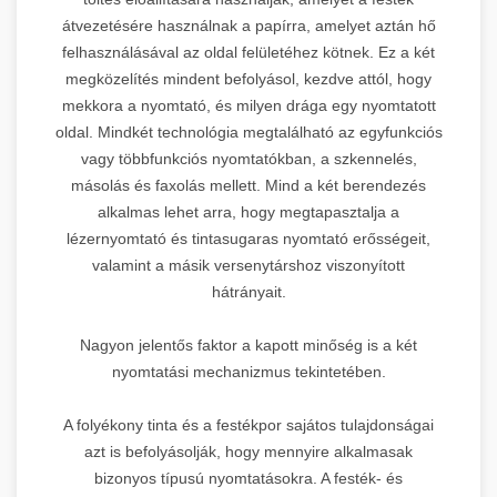
átvezetésére használnak a papírra, amelyet aztán hő
felhasználásával az oldal felületéhez kötnek. Ez a két
megközelítés mindent befolyásol, kezdve attól, hogy
mekkora a nyomtató, és milyen drága egy nyomtatott
oldal. Mindkét technológia megtalálható az egyfunkciós
vagy többfunkciós nyomtatókban, a szkennelés,
másolás és faxolás mellett. Mind a két berendezés
alkalmas lehet arra, hogy megtapasztalja a
lézernyomtató és tintasugaras nyomtató erősségeit,
valamint a másik versenytárshoz viszonyított
hátrányait.
Nagyon jelentős faktor a kapott minőség is a két
nyomtatási mechanizmus tekintetében.
A folyékony tinta és a festékpor sajátos tulajdonságai
azt is befolyásolják, hogy mennyire alkalmasak
bizonyos típusú nyomtatásokra. A festék- és