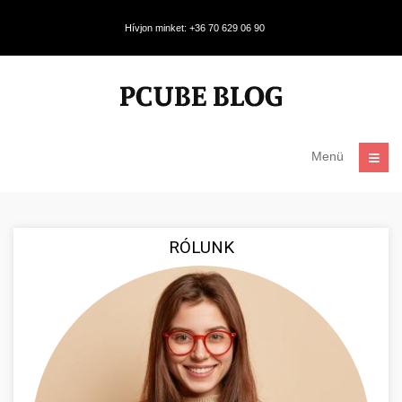
Hívjon minket: +36 70 629 06 90
Menü
RÓLUNK