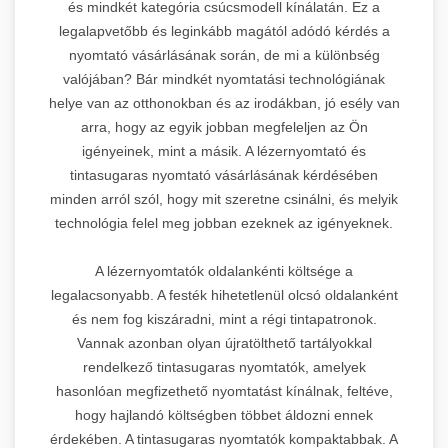
és mindkét kategória csúcsmodell kínálatán. Ez a
legalapvetőbb és leginkább magától adódó kérdés a
nyomtató vásárlásának során, de mi a különbség
valójában? Bár mindkét nyomtatási technológiának
helye van az otthonokban és az irodákban, jó esély van
arra, hogy az egyik jobban megfeleljen az Ön
igényeinek, mint a másik. A lézernyomtató és
tintasugaras nyomtató vásárlásának kérdésében
minden arról szól, hogy mit szeretne csinálni, és melyik
technológia felel meg jobban ezeknek az igényeknek.
A lézernyomtatók oldalankénti költsége a
legalacsonyabb. A festék hihetetlenül olcsó oldalanként
és nem fog kiszáradni, mint a régi tintapatronok.
Vannak azonban olyan újratölthető tartályokkal
rendelkező tintasugaras nyomtatók, amelyek
hasonlóan megfizethető nyomtatást kínálnak, feltéve,
hogy hajlandó költségben többet áldozni ennek
érdekében. A tintasugaras nyomtatók kompaktabbak. A