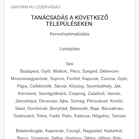
GIAFORM.HU LÉZERVÁGÁS
TANÁCSADÁS A KÖVETKEZŐ
TELEPÜLÉSEKEN:
Keresőoptimalizálás
Linképítés
Seo
Budapest, Győr, Miskolc, Pécs, Szeged, Debrecen
Mosonmagyaróvár, Sopron, Fertőd, Kapuvár, Csorna, Győr,
Pápa, Celldömölk, Sárvár, Kőszeg, Szombathely, Ják,
Körmend, Szentgotthárd, Csepreg, Zalalövő, Vasvár,
Jánosháza, Devecser, Ajka, Sümeg, Pécsvárad, Komló,
Sásd, Dombóvár, Bonyhád, Bátaszék, Baja, Bácsalmás,
Szekszárd, Tolna, Fadd, Paks, Kalocsa, Hőgyész, Tamási
Balatonboglár, Kaposvár, Csurgó, Nagyatád, Kadarkút,
Barcs, Szigetvár, Sellye, Harkány, Siklós, Villány, Bóly,