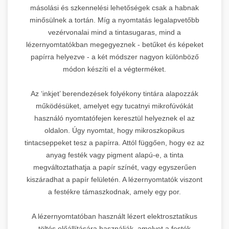
másolási és szkennelési lehetőségek csak a habnak
minősülnek a tortán. Míg a nyomtatás legalapvetőbb
vezérvonalai mind a tintasugaras, mind a
lézernyomtatókban megegyeznek - betűket és képeket
papírra helyezve - a két módszer nagyon különböző
módon készíti el a végterméket.
Az ‘inkjet’ berendezések folyékony tintára alapozzák
működésüket, amelyet egy tucatnyi mikrofúvókát
használó nyomtatófejen keresztül helyeznek el az
oldalon. Úgy nyomtat, hogy mikroszkopikus
tintacseppeket tesz a papírra. Attól függően, hogy ez az
anyag festék vagy pigment alapú-e, a tinta
megváltoztathatja a papír színét, vagy egyszerűen
kiszáradhat a papír felületén. A lézernyomtatók viszont
a festékre támaszkodnak, amely egy por.
A lézernyomtatóban használt lézert elektrosztatikus
töltés előállítására használják, amelyet a festék