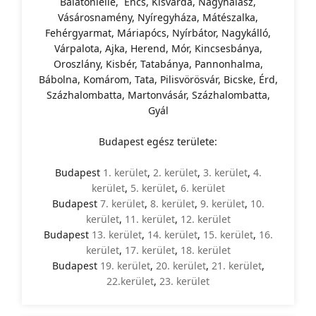
Balatonlelle, Encs, Kisvárda, Nagyhalász,
Vásárosnamény, Nyíregyháza, Mátészalka,
Fehérgyarmat, Máriapócs, Nyírbátor, Nagykálló,
Várpalota, Ajka, Herend, Mór, Kincsesbánya,
Oroszlány, Kisbér, Tatabánya, Pannonhalma,
Bábolna, Komárom, Tata, Pilisvörösvár, Bicske, Érd,
Százhalombatta, Martonvásár, Százhalombatta,
Gyál
Budapest egész területe:
Budapest
1. kerület
,
2. kerület
,
3. kerület
,
4.
kerület
,
5. kerület
,
6. kerület
Budapest
7. kerület
,
8. kerület
,
9. kerület
,
10.
kerület
,
11. kerület
,
12. kerület
Budapest
13. kerület
,
14. kerület
,
15. kerület
,
16.
kerület
,
17. kerület
,
18. kerület
Budapest
19. kerület
,
20. kerület
,
21. kerület
,
22.kerület
,
23. kerület