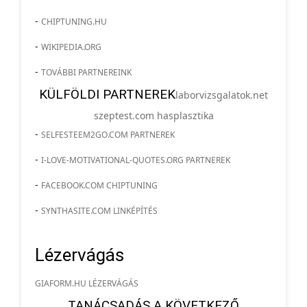
-
CHIPTUNING.HU
-
WIKIPEDIA.ORG
-
TOVÁBBI PARTNEREINK
KÜLFÖLDI PARTNEREK
laborvizsgalatok.net
szeptest.com hasplasztika
-
SELFESTEEM2GO.COM PARTNEREK
-
I-LOVE-MOTIVATIONAL-QUOTES.ORG PARTNEREK
-
FACEBOOK.COM CHIPTUNING
-
SYNTHASITE.COM LINKÉPÍTÉS
Lézervágás
GIAFORM.HU LÉZERVÁGÁS
TANÁCSADÁS A KÖVETKEZŐ