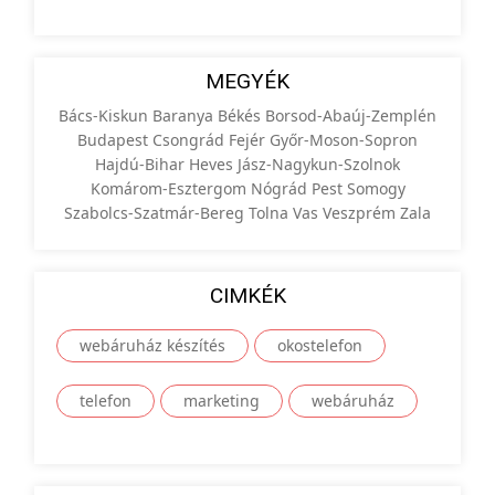
MEGYÉK
Bács-Kiskun
Baranya
Békés
Borsod-Abaúj-Zemplén
Budapest
Csongrád
Fejér
Győr-Moson-Sopron
Hajdú-Bihar
Heves
Jász-Nagykun-Szolnok
Komárom-Esztergom
Nógrád
Pest
Somogy
Szabolcs-Szatmár-Bereg
Tolna
Vas
Veszprém
Zala
CIMKÉK
webáruház készítés
okostelefon
telefon
marketing
webáruház