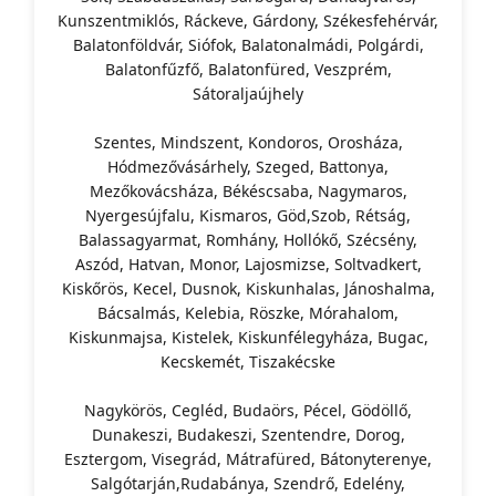
Kunszentmiklós, Ráckeve, Gárdony, Székesfehérvár,
Balatonföldvár, Siófok, Balatonalmádi, Polgárdi,
Balatonfűzfő, Balatonfüred, Veszprém,
Sátoraljaújhely
Szentes, Mindszent, Kondoros, Orosháza,
Hódmezővásárhely, Szeged, Battonya,
Mezőkovácsháza, Békéscsaba, Nagymaros,
Nyergesújfalu, Kismaros, Göd,Szob, Rétság,
Balassagyarmat, Romhány, Hollókő, Szécsény,
Aszód, Hatvan, Monor, Lajosmizse, Soltvadkert,
Kiskőrös, Kecel, Dusnok, Kiskunhalas, Jánoshalma,
Bácsalmás, Kelebia, Röszke, Mórahalom,
Kiskunmajsa, Kistelek, Kiskunfélegyháza, Bugac,
Kecskemét, Tiszakécske
Nagykörös, Cegléd, Budaörs, Pécel, Gödöllő,
Dunakeszi, Budakeszi, Szentendre, Dorog,
Esztergom, Visegrád, Mátrafüred, Bátonyterenye,
Salgótarján,Rudabánya, Szendrő, Edelény,