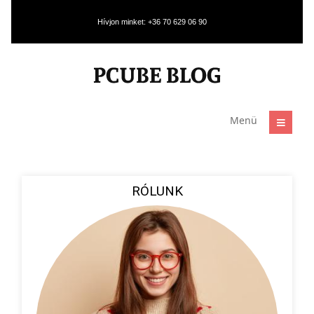
Hívjon minket: +36 70 629 06 90
Menü
RÓLUNK