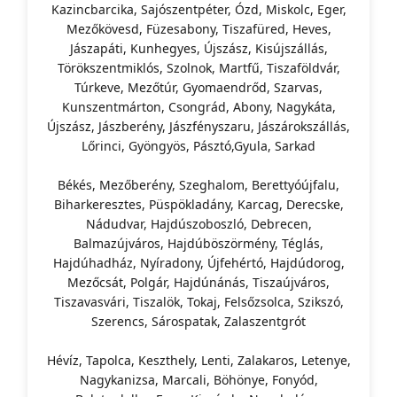
Kazincbarcika, Sajószentpéter, Ózd, Miskolc, Eger,
Mezőkövesd, Füzesabony, Tiszafüred, Heves,
Jászapáti, Kunhegyes, Újszász, Kisújszállás,
Törökszentmiklós, Szolnok, Martfű, Tiszaföldvár,
Túrkeve, Mezőtúr, Gyomaendrőd, Szarvas,
Kunszentmárton, Csongrád, Abony, Nagykáta,
Újszász, Jászberény, Jászfényszaru, Jászárokszállás,
Lőrinci, Gyöngyös, Pásztó,Gyula, Sarkad
Békés, Mezőberény, Szeghalom, Berettyóújfalu,
Biharkeresztes, Püspökladány, Karcag, Derecske,
Nádudvar, Hajdúszoboszló, Debrecen,
Balmazújváros, Hajdúböszörmény, Téglás,
Hajdúhadház, Nyíradony, Újfehértó, Hajdúdorog,
Mezőcsát, Polgár, Hajdúnánás, Tiszaújváros,
Tiszavasvári, Tiszalök, Tokaj, Felsőzsolca, Szikszó,
Szerencs, Sárospatak, Zalaszentgrót
Hévíz, Tapolca, Keszthely, Lenti, Zalakaros, Letenye,
Nagykanizsa, Marcali, Böhönye, Fonyód,