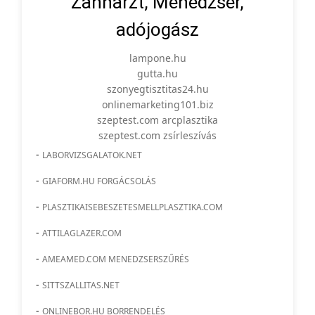
Zahnarzt, Menedzser,
adójogász
lampone.hu
gutta.hu
szonyegtisztitas24.hu
onlinemarketing101.biz
szeptest.com arcplasztika
szeptest.com zsírleszívás
-
LABORVIZSGALATOK.NET
-
GIAFORM.HU FORGÁCSOLÁS
-
PLASZTIKAISEBESZETESMELLPLASZTIKA.COM
-
ATTILAGLAZER.COM
-
AMEAMED.COM MENEDZSERSZŰRÉS
-
SITTSZALLITAS.NET
-
ONLINEBOR.HU BORRENDELÉS