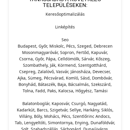
TELEPÜLÉSEKEN:
Keresőoptimalizálás
Linképítés
Seo
Budapest, Győr, Miskolc, Pécs, Szeged, Debrecen
Mosonmagyaróvár, Sopron, Fertőd, Kapuvár,
Csorna, Győr, Pápa, Celldömölk, Sárvár, Kőszeg,
Szombathely, Ják, Körmend, Szentgotthárd,
Csepreg, Zalalövő, Vasvár, Jánosháza, Devecser,
Ajka, Sümeg, Pécsvárad, Komló, Sásd, Dombóvár,
Bonyhád, Bátaszék, Baja, Bácsalmás, Szekszárd,
Tolna, Fadd, Paks, Kalocsa, Hőgyész, Tamási
Balatonboglár, Kaposvár, Csurgó, Nagyatád,
Kadarkút, Barcs, Szigetvár, Sellye, Harkány, Siklós,
Villány, Bóly, Mohács, Pécs, Szentlőrinc Andocs,
Tab, Lengyeltóti, Simontornya, Enying, Dunaföldvár,
Solt, Szabadszállás, Sárbogárd, Dunaújváros,