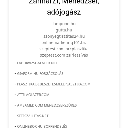
Zahnarzt, Menedzser,
adójogász
lampone.hu
gutta.hu
szonyegtisztitas24.hu
onlinemarketing101.biz
szeptest.com arcplasztika
szeptest.com zsírleszívás
-
LABORVIZSGALATOK.NET
-
GIAFORM.HU FORGÁCSOLÁS
-
PLASZTIKAISEBESZETESMELLPLASZTIKA.COM
-
ATTILAGLAZER.COM
-
AMEAMED.COM MENEDZSERSZŰRÉS
-
SITTSZALLITAS.NET
-
ONLINEBOR.HU BORRENDELÉS