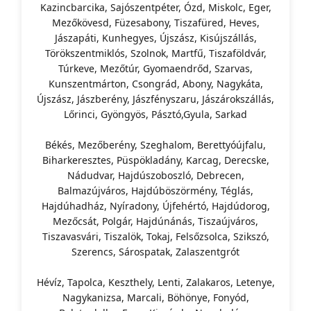
Kazincbarcika, Sajószentpéter, Ózd, Miskolc, Eger,
Mezőkövesd, Füzesabony, Tiszafüred, Heves,
Jászapáti, Kunhegyes, Újszász, Kisújszállás,
Törökszentmiklós, Szolnok, Martfű, Tiszaföldvár,
Túrkeve, Mezőtúr, Gyomaendrőd, Szarvas,
Kunszentmárton, Csongrád, Abony, Nagykáta,
Újszász, Jászberény, Jászfényszaru, Jászárokszállás,
Lőrinci, Gyöngyös, Pásztó,Gyula, Sarkad
Békés, Mezőberény, Szeghalom, Berettyóújfalu,
Biharkeresztes, Püspökladány, Karcag, Derecske,
Nádudvar, Hajdúszoboszló, Debrecen,
Balmazújváros, Hajdúböszörmény, Téglás,
Hajdúhadház, Nyíradony, Újfehértó, Hajdúdorog,
Mezőcsát, Polgár, Hajdúnánás, Tiszaújváros,
Tiszavasvári, Tiszalök, Tokaj, Felsőzsolca, Szikszó,
Szerencs, Sárospatak, Zalaszentgrót
Hévíz, Tapolca, Keszthely, Lenti, Zalakaros, Letenye,
Nagykanizsa, Marcali, Böhönye, Fonyód,