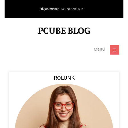
Hívjon minket: +36 70 629 06 90
Menü
RÓLUNK