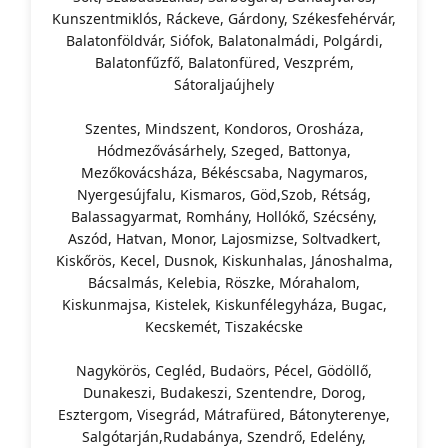
Kunszentmiklós, Ráckeve, Gárdony, Székesfehérvár,
Balatonföldvár, Siófok, Balatonalmádi, Polgárdi,
Balatonfűzfő, Balatonfüred, Veszprém,
Sátoraljaújhely
Szentes, Mindszent, Kondoros, Orosháza,
Hódmezővásárhely, Szeged, Battonya,
Mezőkovácsháza, Békéscsaba, Nagymaros,
Nyergesújfalu, Kismaros, Göd,Szob, Rétság,
Balassagyarmat, Romhány, Hollókő, Szécsény,
Aszód, Hatvan, Monor, Lajosmizse, Soltvadkert,
Kiskőrös, Kecel, Dusnok, Kiskunhalas, Jánoshalma,
Bácsalmás, Kelebia, Röszke, Mórahalom,
Kiskunmajsa, Kistelek, Kiskunfélegyháza, Bugac,
Kecskemét, Tiszakécske
Nagykörös, Cegléd, Budaörs, Pécel, Gödöllő,
Dunakeszi, Budakeszi, Szentendre, Dorog,
Esztergom, Visegrád, Mátrafüred, Bátonyterenye,
Salgótarján,Rudabánya, Szendrő, Edelény,