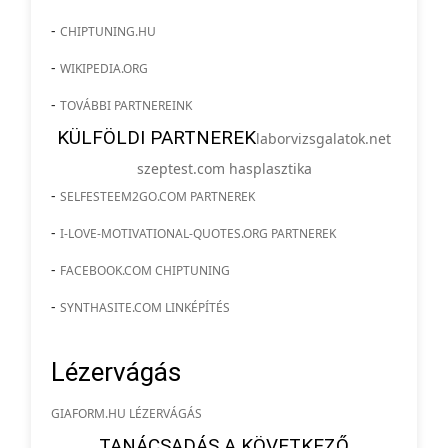
-
CHIPTUNING.HU
-
WIKIPEDIA.ORG
-
TOVÁBBI PARTNEREINK
KÜLFÖLDI PARTNEREK
laborvizsgalatok.net
szeptest.com hasplasztika
-
SELFESTEEM2GO.COM PARTNEREK
-
I-LOVE-MOTIVATIONAL-QUOTES.ORG PARTNEREK
-
FACEBOOK.COM CHIPTUNING
-
SYNTHASITE.COM LINKÉPÍTÉS
Lézervágás
GIAFORM.HU LÉZERVÁGÁS
TANÁCSADÁS A KÖVETKEZŐ