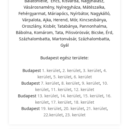
Balatonlelle, Encs, Kisvárda, Nagyhalász,
Vásárosnamény, Nyíregyháza, Mátészalka,
Fehérgyarmat, Máriapócs, Nyírbátor, Nagykálló,
Várpalota, Ajka, Herend, Mór, Kincsesbánya,
Oroszlány, Kisbér, Tatabánya, Pannonhalma,
Bábolna, Komárom, Tata, Pilisvörösvár, Bicske, Érd,
Százhalombatta, Martonvásár, Százhalombatta,
Gyál
Budapest egész területe:
Budapest
1. kerület
,
2. kerület
,
3. kerület
,
4.
kerület
,
5. kerület
,
6. kerület
Budapest
7. kerület
,
8. kerület
,
9. kerület
,
10.
kerület
,
11. kerület
,
12. kerület
Budapest
13. kerület
,
14. kerület
,
15. kerület
,
16.
kerület
,
17. kerület
,
18. kerület
Budapest
19. kerület
,
20. kerület
,
21. kerület
,
22.kerület
,
23. kerület