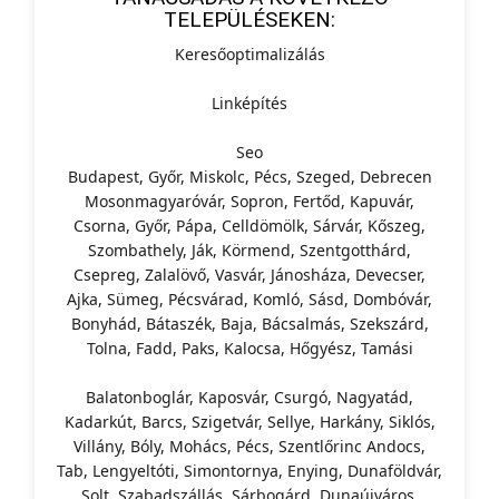
TELEPÜLÉSEKEN:
Keresőoptimalizálás
Linképítés
Seo
Budapest, Győr, Miskolc, Pécs, Szeged, Debrecen
Mosonmagyaróvár, Sopron, Fertőd, Kapuvár,
Csorna, Győr, Pápa, Celldömölk, Sárvár, Kőszeg,
Szombathely, Ják, Körmend, Szentgotthárd,
Csepreg, Zalalövő, Vasvár, Jánosháza, Devecser,
Ajka, Sümeg, Pécsvárad, Komló, Sásd, Dombóvár,
Bonyhád, Bátaszék, Baja, Bácsalmás, Szekszárd,
Tolna, Fadd, Paks, Kalocsa, Hőgyész, Tamási
Balatonboglár, Kaposvár, Csurgó, Nagyatád,
Kadarkút, Barcs, Szigetvár, Sellye, Harkány, Siklós,
Villány, Bóly, Mohács, Pécs, Szentlőrinc Andocs,
Tab, Lengyeltóti, Simontornya, Enying, Dunaföldvár,
Solt, Szabadszállás, Sárbogárd, Dunaújváros,