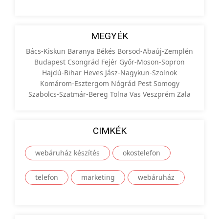
MEGYÉK
Bács-Kiskun
Baranya
Békés
Borsod-Abaúj-Zemplén
Budapest
Csongrád
Fejér
Győr-Moson-Sopron
Hajdú-Bihar
Heves
Jász-Nagykun-Szolnok
Komárom-Esztergom
Nógrád
Pest
Somogy
Szabolcs-Szatmár-Bereg
Tolna
Vas
Veszprém
Zala
CIMKÉK
webáruház készítés
okostelefon
telefon
marketing
webáruház