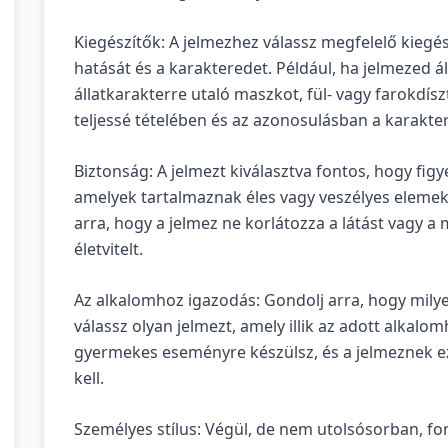
Kiegészítők: A jelmezhez válassz megfelelő kiegé
hatását és a karakteredet. Például, ha jelmezed 
állatkarakterre utaló maszkot, fül- vagy farokdísz
teljessé tételében és az azonosulásban a karakter
Biztonság: A jelmezt kiválasztva fontos, hogy figye
amelyek tartalmaznak éles vagy veszélyes elemek
arra, hogy a jelmez ne korlátozza a látást vagy a
életvitelt.
Az alkalomhoz igazodás: Gondolj arra, hogy mily
válassz olyan jelmezt, amely illik az adott alkalo
gyermekes eseményre készülsz, és a jelmeznek 
kell.
Személyes stílus: Végül, de nem utolsósorban, fo