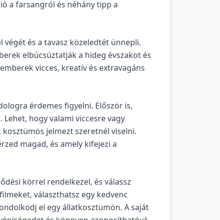
ó a farsangról és néhány tipp a
 végét és a tavasz közeledtét ünnepli.
erek elbúcsúztatják a hideg évszakot és
z emberek vicces, kreatív és extravagáns
ologra érdemes figyelni. Először is,
. Lehet, hogy valami viccesre vagy
 kosztümös jelmezt szeretnél viselni.
érzed magad, és amely kifejezi a
ődési körrel rendelkezel, és válassz
filmeket, választhatsz egy kedvenc
gondolkodj el egy állatkosztümön. A saját
gyéniségedet és könnyen azonosíthatóvá