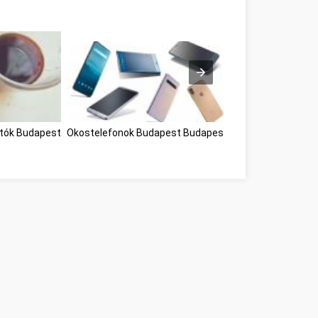
atók Budapest
Okostelefonok Budapest Budapest
webáruház készít