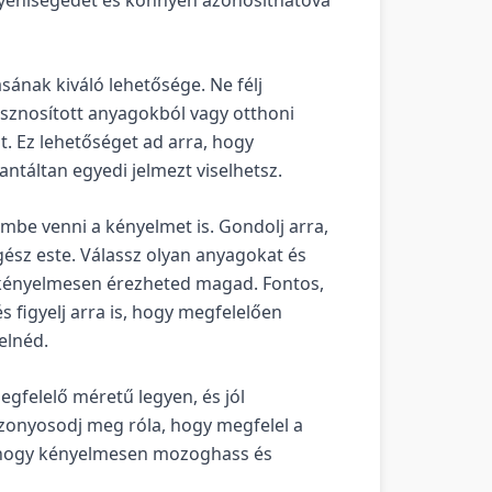
ásának kiváló lehetősége. Ne félj
hasznosított anyagokból vagy otthoni
zt. Ez lehetőséget ad arra, hogy
táltan egyedi jelmezt viselhetsz.
embe venni a kényelmet is. Gondolj arra,
gész este. Válassz olyan anyagokat és
kényelmesen érezheted magad. Fontos,
s figyelj arra is, hogy megfelelően
elnéd.
egfelelő méretű legyen, és jól
bizonyosodj meg róla, hogy megfelel a
, hogy kényelmesen mozoghass és