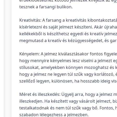
tesznek a farsangi bulikon.
Kreativitás: A farsang a kreativitás kibontakoztat
kísérletezni és saját jelmezt készíteni. Akár újra
kellékekből is készíthetsz egyedi és kreatív jelme
megmutasd a kreatív és kézügyességedet, és garan
Kényelem: A jelmez kiválasztásakor fontos figyel
hogy mennyire kényelmes lesz viselni a jelmezt e
stílusokat, amelyekben könnyen mozoghatsz és 
hogy a jelmez ne legyen túl szűk vagy korlátozó, é
szellőző legyen, különösen, ha hosszabb ideig vis
Méret és illeszkedés: Ügyelj arra, hogy a jelmez m
illeszkedjen. Ha készített vagy vásárolt jelmezt, 
testalkatodnak és nem túl szűk vagy bő. Fontos
szabadon lélegezhess a jelmezben.