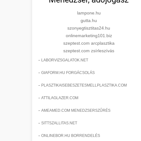
lampone.hu
gutta.hu
szonyegtisztitas24.hu
onlinemarketing101.biz
szeptest.com arcplasztika
szeptest.com zsírleszívás
-
LABORVIZSGALATOK.NET
-
GIAFORM.HU FORGÁCSOLÁS
-
PLASZTIKAISEBESZETESMELLPLASZTIKA.COM
-
ATTILAGLAZER.COM
-
AMEAMED.COM MENEDZSERSZŰRÉS
-
SITTSZALLITAS.NET
-
ONLINEBOR.HU BORRENDELÉS