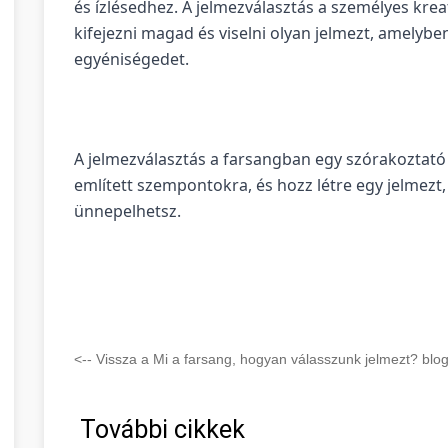
és ízlésedhez. A jelmezválasztás a személyes kreat
kifejezni magad és viselni olyan jelmezt, amelybe
egyéniségedet.
A jelmezválasztás a farsangban egy szórakoztató é
említett szempontokra, és hozz létre egy jelme
ünnepelhetsz.
<-- Vissza a Mi a farsang, hogyan válasszunk jelmezt? blog
További cikkek