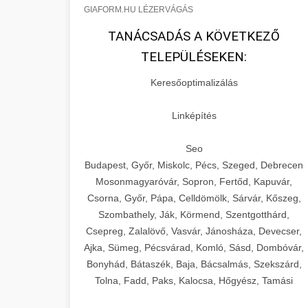
GIAFORM.HU LÉZERVÁGÁS
TANÁCSADÁS A KÖVETKEZŐ
TELEPÜLÉSEKEN:
Keresőoptimalizálás
Linképítés
Seo
Budapest, Győr, Miskolc, Pécs, Szeged, Debrecen
Mosonmagyaróvár, Sopron, Fertőd, Kapuvár,
Csorna, Győr, Pápa, Celldömölk, Sárvár, Kőszeg,
Szombathely, Ják, Körmend, Szentgotthárd,
Csepreg, Zalalövő, Vasvár, Jánosháza, Devecser,
Ajka, Sümeg, Pécsvárad, Komló, Sásd, Dombóvár,
Bonyhád, Bátaszék, Baja, Bácsalmás, Szekszárd,
Tolna, Fadd, Paks, Kalocsa, Hőgyész, Tamási