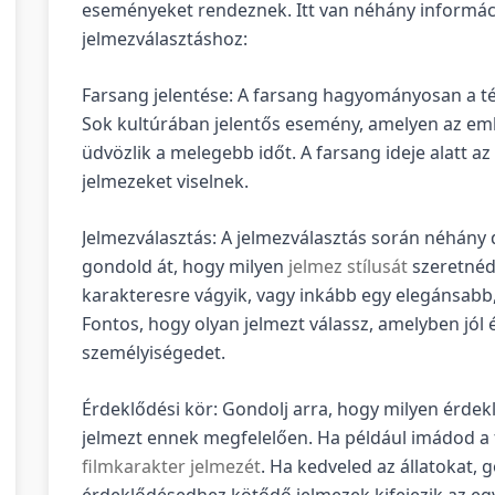
eseményeket rendeznek. Itt van néhány informáci
jelmezválasztáshoz:
Farsang jelentése: A farsang hagyományosan a tél
Sok kultúrában jelentős esemény, amelyen az emb
üdvözlik a melegebb időt. A farsang ideje alatt a
jelmezeket viselnek.
Jelmezválasztás: A jelmezválasztás során néhány d
gondold át, hogy milyen
jelmez stílusát
szeretnéd
karakteresre vágyik, vagy inkább egy elegánsabb,
Fontos, hogy olyan jelmezt válassz, amelyben jól 
személyiségedet.
Érdeklődési kör: Gondolj arra, hogy milyen érdekl
jelmezt ennek megfelelően. Ha például imádod a 
filmkarakter jelmezét
. Ha kedveled az állatokat, 
érdeklődésedhez kötődő jelmezek kifejezik az e