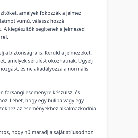
szítőket, amelyek fokozzák a jelmez
állatmotívumú, válassz hozzá
t. A kiegészítők segítenek a jelmezed
rel.
lj a biztonságra is. Kerüld a jelmezeket,
et, amelyek sérülést okozhatnak. Ügyelj
 mozgást, és ne akadályozza a normális
en farsangi eseményre készülsz, és
mhoz. Lehet, hogy egy buliba vagy egy
ezekhez az eseményekhez alkalmazkodnia
ntos, hogy hű maradj a saját stílusodhoz