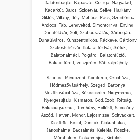
Balatonboglár, Kaposvár, Csurgó, Nagyatád,
Kadarkút, Barcs, Szigetvár, Sellye, Harkány,
Siklós, Villány, Bóly, Mohács, Pécs, Szentlőrinc
Andocs, Tab, Lengyeltóti, Simontornya, Enying,
Dunaföldvár, Solt, Szabadszállás, Sárbogárd,
Dunaújváros, Kunszentmiklós, Ráckeve, Gárdony,
Székesfehérvár, Balatonföldvár, Siófok,
Balatonalmádi, Polgárdi, Balatonfűzfő,
Balatonfüred, Veszprém, Sátoraljaújhely
Szentes, Mindszent, Kondoros, Orosháza,
Hódmezővásárhely, Szeged, Battonya,
Mezőkovácsháza, Békéscsaba, Nagymaros,
Nyergesújfalu, Kismaros, Göd,Szob, Rétság,
Balassagyarmat, Romhány, Hollókő, Szécsény,
Aszód, Hatvan, Monor, Lajosmizse, Soltvadkert,
Kiskőrös, Kecel, Dusnok, Kiskunhalas,
Jánoshalma, Bácsalmás, Kelebia, Röszke,
Mórahalom, Kiskunmajsa, Kistelek,