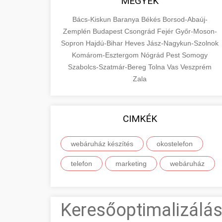
MEGYÉK
Bács-Kiskun
Baranya
Békés
Borsod-Abaúj-
Zemplén
Budapest
Csongrád
Fejér
Győr-Moson-
Sopron
Hajdú-Bihar
Heves
Jász-Nagykun-Szolnok
Komárom-Esztergom
Nógrád
Pest
Somogy
Szabolcs-Szatmár-Bereg
Tolna
Vas
Veszprém
Zala
CIMKÉK
webáruház készítés
okostelefon
telefon
marketing
webáruház
Keresőoptimalizálás