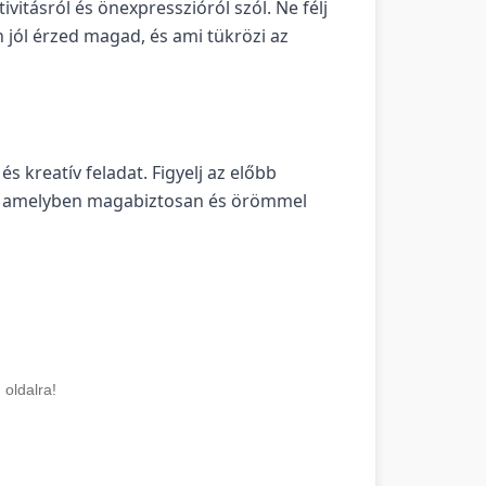
ivitásról és önexpresszióról szól. Ne félj
n jól érzed magad, és ami tükrözi az
s kreatív feladat. Figyelj az előbb
zt, amelyben magabiztosan és örömmel
 oldalra!