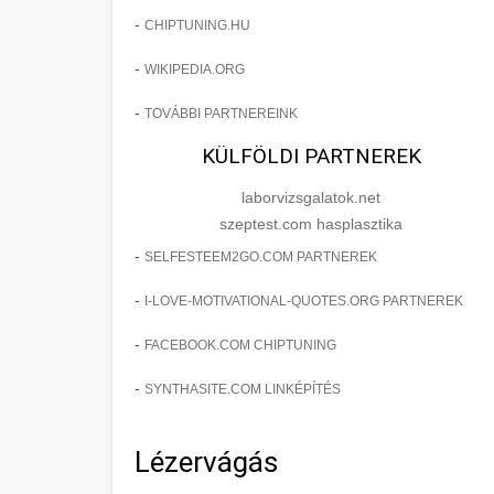
-
CHIPTUNING.HU
-
WIKIPEDIA.ORG
-
TOVÁBBI PARTNEREINK
KÜLFÖLDI PARTNEREK
laborvizsgalatok.net
szeptest.com hasplasztika
-
SELFESTEEM2GO.COM PARTNEREK
-
I-LOVE-MOTIVATIONAL-QUOTES.ORG PARTNEREK
-
FACEBOOK.COM CHIPTUNING
-
SYNTHASITE.COM LINKÉPÍTÉS
Lézervágás