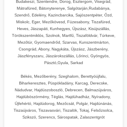
Budakeszi, Szentendre, Dorog, Esztergom, Visegrád,
Mátrafüred, Bátonyterenye, Salgótarján,Rudabánya,
Szendrő, Edelény, Kazincbarcika, Sajószentpéter, Ózd,
Miskolc, Eger, Mezőkövesd, Füzesabony, Tiszafüred,
Heves, Jászapáti, Kunhegyes, Újszász, Kisújszállás,
Törökszentmiklós, Szolnok, Martfű, Tiszaföldvár, Túrkeve,
Mezőtúr, Gyomaendrőd, Szarvas, Kunszentmárton,
Csongrád, Abony, Nagykáta, Újszász, Jászberény,
Jászfényszaru, Jászárokszállás, Lőrinci, Gyöngyös,
Pásztó,Gyula, Sarkad
Békés, Mezőberény, Szeghalom, Berettyóújfalu,
Biharkeresztes, Püspökladány, Karcag, Derecske,
Nádudvar, Hajdúszoboszló, Debrecen, Balmazújváros,
Hajdúböszörmény, Téglás, Hajdúhadház, Nyíradony,
Újfehértó, Hajdúdorog, Mezőcsát, Polgár, Hajdúnánás,
Tiszaújváros, Tiszavasvári, Tiszalök, Tokaj, Felsőzsolca,
Szikszó, Szerencs, Sárospatak, Zalaszentgrót