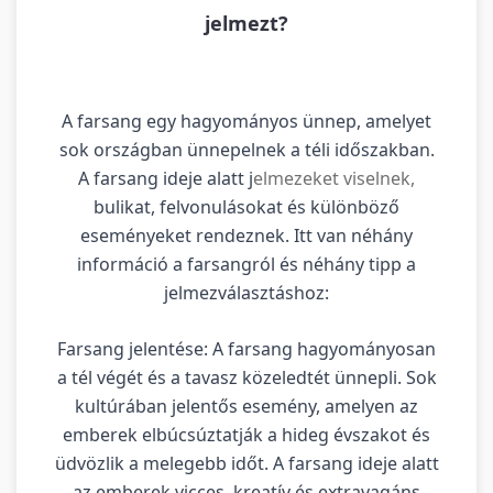
jelmezt?
A farsang egy hagyományos ünnep, amelyet
sok országban ünnepelnek a téli időszakban.
A farsang ideje alatt j
elmezeket viselnek,
bulikat, felvonulásokat és különböző
eseményeket rendeznek. Itt van néhány
információ a farsangról és néhány tipp a
jelmezválasztáshoz:
Farsang jelentése: A farsang hagyományosan
a tél végét és a tavasz közeledtét ünnepli. Sok
kultúrában jelentős esemény, amelyen az
emberek elbúcsúztatják a hideg évszakot és
üdvözlik a melegebb időt. A farsang ideje alatt
az emberek vicces, kreatív és extravagáns