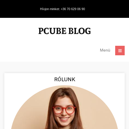
Hívjon minket: +36 70 629 06 90
Menü
RÓLUNK