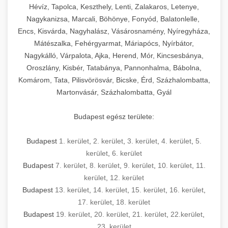
Hévíz, Tapolca, Keszthely, Lenti, Zalakaros, Letenye,
Nagykanizsa, Marcali, Böhönye, Fonyód, Balatonlelle,
Encs, Kisvárda, Nagyhalász, Vásárosnamény, Nyíregyháza,
Mátészalka, Fehérgyarmat, Máriapócs, Nyírbátor,
Nagykálló, Várpalota, Ajka, Herend, Mór, Kincsesbánya,
Oroszlány, Kisbér, Tatabánya, Pannonhalma, Bábolna,
Komárom, Tata, Pilisvörösvár, Bicske, Érd, Százhalombatta,
Martonvásár, Százhalombatta, Gyál
Budapest egész területe:
Budapest
1. kerület
,
2. kerület
,
3. kerület
,
4. kerület
,
5.
kerület
,
6. kerület
Budapest
7. kerület
,
8. kerület
,
9. kerület
,
10. kerület
,
11.
kerület
,
12. kerület
Budapest
13. kerület
,
14. kerület
,
15. kerület
,
16. kerület
,
17. kerület
,
18. kerület
Budapest
19. kerület
,
20. kerület
,
21. kerület
,
22.kerület
,
23. kerület