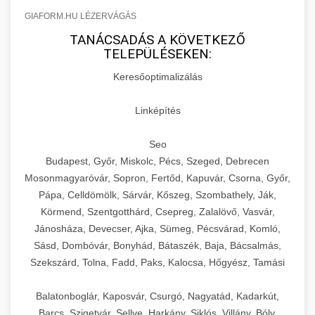
GIAFORM.HU LÉZERVÁGÁS
TANÁCSADÁS A KÖVETKEZŐ
TELEPÜLÉSEKEN:
Keresőoptimalizálás
Linképítés
Seo
Budapest, Győr, Miskolc, Pécs, Szeged, Debrecen
Mosonmagyaróvár, Sopron, Fertőd, Kapuvár, Csorna, Győr,
Pápa, Celldömölk, Sárvár, Kőszeg, Szombathely, Ják,
Körmend, Szentgotthárd, Csepreg, Zalalövő, Vasvár,
Jánosháza, Devecser, Ajka, Sümeg, Pécsvárad, Komló,
Sásd, Dombóvár, Bonyhád, Bátaszék, Baja, Bácsalmás,
Szekszárd, Tolna, Fadd, Paks, Kalocsa, Hőgyész, Tamási
Balatonboglár, Kaposvár, Csurgó, Nagyatád, Kadarkút,
Barcs, Szigetvár, Sellye, Harkány, Siklós, Villány, Bóly,