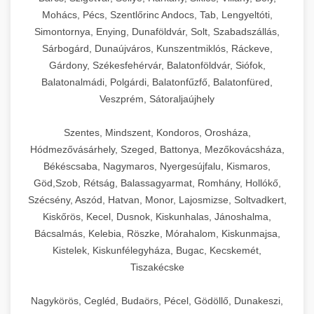
Mohács, Pécs, Szentlőrinc Andocs, Tab, Lengyeltóti,
Simontornya, Enying, Dunaföldvár, Solt, Szabadszállás,
Sárbogárd, Dunaújváros, Kunszentmiklós, Ráckeve,
Gárdony, Székesfehérvár, Balatonföldvár, Siófok,
Balatonalmádi, Polgárdi, Balatonfűzfő, Balatonfüred,
Veszprém, Sátoraljaújhely
Szentes, Mindszent, Kondoros, Orosháza,
Hódmezővásárhely, Szeged, Battonya, Mezőkovácsháza,
Békéscsaba, Nagymaros, Nyergesújfalu, Kismaros,
Göd,Szob, Rétság, Balassagyarmat, Romhány, Hollókő,
Szécsény, Aszód, Hatvan, Monor, Lajosmizse, Soltvadkert,
Kiskőrös, Kecel, Dusnok, Kiskunhalas, Jánoshalma,
Bácsalmás, Kelebia, Röszke, Mórahalom, Kiskunmajsa,
Kistelek, Kiskunfélegyháza, Bugac, Kecskemét,
Tiszakécske
Nagykörös, Cegléd, Budaörs, Pécel, Gödöllő, Dunakeszi,