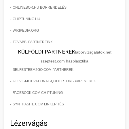
-
ONLINEBOR.HU BORRENDELÉS
-
CHIPTUNING.HU
-
WIKIPEDIA.ORG
-
TOVÁBBI PARTNEREINK
KÜLFÖLDI PARTNEREK
laborvizsgalatok.net
szeptest.com hasplasztika
-
SELFESTEEM2GO.COM PARTNEREK
-
I-LOVE-MOTIVATIONAL-QUOTES.ORG PARTNEREK
-
FACEBOOK.COM CHIPTUNING
-
SYNTHASITE.COM LINKÉPÍTÉS
Lézervágás