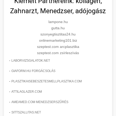
Kiemelt Partnereink: kollagén,
Zahnarzt, Menedzser, adójogász
lampone.hu
gutta.hu
szonyegtisztitas24.hu
onlinemarketing101.biz
szeptest.com arcplasztika
szeptest.com zsírleszívás
-
LABORVIZSGALATOK.NET
-
GIAFORM.HU FORGÁCSOLÁS
-
PLASZTIKAISEBESZETESMELLPLASZTIKA.COM
-
ATTILAGLAZER.COM
-
AMEAMED.COM MENEDZSERSZŰRÉS
-
SITTSZALLITAS.NET