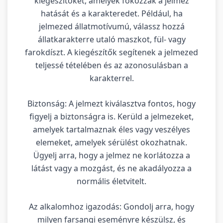
kiegészítőket, amelyek fokozzák a jelmez
hatását és a karakteredet. Például, ha
jelmezed állatmotívumú, válassz hozzá
állatkarakterre utaló maszkot, fül- vagy
farokdíszt. A kiegészítők segítenek a jelmezed
teljessé tételében és az azonosulásban a
karakterrel.
Biztonság: A jelmezt kiválasztva fontos, hogy
figyelj a biztonságra is. Kerüld a jelmezeket,
amelyek tartalmaznak éles vagy veszélyes
elemeket, amelyek sérülést okozhatnak.
Ügyelj arra, hogy a jelmez ne korlátozza a
látást vagy a mozgást, és ne akadályozza a
normális életvitelt.
Az alkalomhoz igazodás: Gondolj arra, hogy
milyen farsangi eseményre készülsz, és