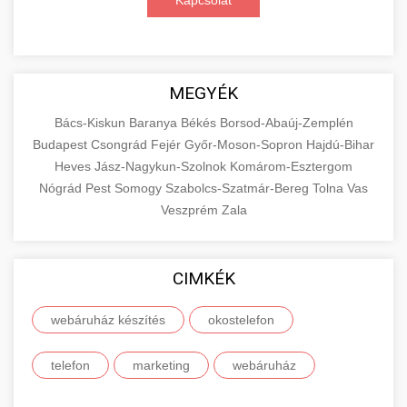
Kapcsolat
MEGYÉK
Bács-Kiskun
Baranya
Békés
Borsod-Abaúj-Zemplén
Budapest
Csongrád
Fejér
Győr-Moson-Sopron
Hajdú-Bihar
Heves
Jász-Nagykun-Szolnok
Komárom-Esztergom
Nógrád
Pest
Somogy
Szabolcs-Szatmár-Bereg
Tolna
Vas
Veszprém
Zala
CIMKÉK
webáruház készítés
okostelefon
telefon
marketing
webáruház