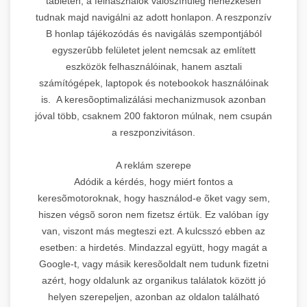
tableten, a felhasználók valószínûleg nehézkesen
tudnak majd navigálni az adott honlapon. A reszponzív
B honlap tájékozódás és navigálás szempontjából
egyszerûbb felületet jelent nemcsak az említett
eszközök felhasználóinak, hanem asztali
számítógépek, laptopok és notebookok használóinak
is. A keresõoptimalizálási mechanizmusok azonban
jóval több, csaknem 200 faktoron múlnak, nem csupán
a reszponzivitáson.
A reklám szerepe
Adódik a kérdés, hogy miért fontos a
keresõmotoroknak, hogy használod-e õket vagy sem,
hiszen végsõ soron nem fizetsz értük. Ez valóban így
van, viszont más megteszi ezt. A kulcsszó ebben az
esetben: a hirdetés. Mindazzal együtt, hogy magát a
Google-t, vagy másik keresõoldalt nem tudunk fizetni
azért, hogy oldalunk az organikus találatok között jó
helyen szerepeljen, azonban az oldalon található