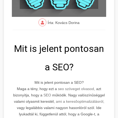
Írta: Kovács Dorina
Mit is jelent pontosan
a SEO?
Mit is jelent pontosan a SEO?
Maga a tény, hogy ezt a
seo szöveget olvasod,
azt
bizonyítja, hogy a
SEO
mûködik. Nagy valószínûséggel
valami olyasmit kerestél,
ami a keresõoptimalizálásról,
vagy legalábbis valami nagyon hasonlóról szól. Ide
lyukadtál ki, függetlenül attól, hogy a Google-t, a