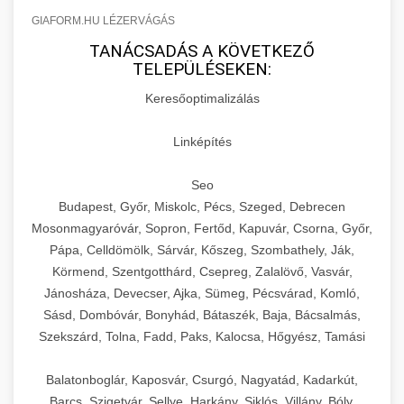
GIAFORM.HU LÉZERVÁGÁS
TANÁCSADÁS A KÖVETKEZŐ
TELEPÜLÉSEKEN:
Keresőoptimalizálás
Linképítés
Seo
Budapest, Győr, Miskolc, Pécs, Szeged, Debrecen
Mosonmagyaróvár, Sopron, Fertőd, Kapuvár, Csorna, Győr,
Pápa, Celldömölk, Sárvár, Kőszeg, Szombathely, Ják,
Körmend, Szentgotthárd, Csepreg, Zalalövő, Vasvár,
Jánosháza, Devecser, Ajka, Sümeg, Pécsvárad, Komló,
Sásd, Dombóvár, Bonyhád, Bátaszék, Baja, Bácsalmás,
Szekszárd, Tolna, Fadd, Paks, Kalocsa, Hőgyész, Tamási
Balatonboglár, Kaposvár, Csurgó, Nagyatád, Kadarkút,
Barcs, Szigetvár, Sellye, Harkány, Siklós, Villány, Bóly,