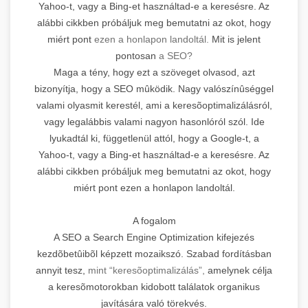
Yahoo-t, vagy a Bing-et használtad-e a keresésre. Az
alábbi cikkben próbáljuk meg bemutatni az okot, hogy
miért pont
ezen a honlapon landoltál.
Mit is jelent
pontosan
a SEO?
Maga a tény, hogy ezt a szöveget olvasod, azt
bizonyítja, hogy a SEO mûködik. Nagy valószínûséggel
valami olyasmit kerestél, ami a keresõoptimalizálásról,
vagy legalábbis valami nagyon hasonlóról szól. Ide
lyukadtál ki, függetlenül attól, hogy a Google-t, a
Yahoo-t, vagy a Bing-et használtad-e a keresésre. Az
alábbi cikkben próbáljuk meg bemutatni az okot, hogy
miért pont ezen a honlapon landoltál.
A fogalom
A SEO a Search Engine Optimization kifejezés
kezdõbetûibõl képzett mozaikszó. Szabad fordításban
annyit tesz,
mint “keresõoptimalizálás”,
amelynek célja
a keresõmotorokban kidobott találatok organikus
javítására való törekvés.