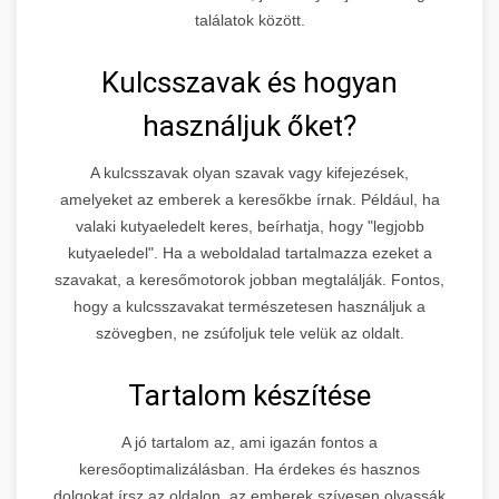
találatok között.
Kulcsszavak és hogyan
használjuk őket?
A kulcsszavak olyan szavak vagy kifejezések,
amelyeket az emberek a keresőkbe írnak. Például, ha
valaki kutyaeledelt keres, beírhatja, hogy "legjobb
kutyaeledel". Ha a weboldalad tartalmazza ezeket a
szavakat, a keresőmotorok jobban megtalálják. Fontos,
hogy a kulcsszavakat természetesen használjuk a
szövegben, ne zsúfoljuk tele velük az oldalt.
Tartalom készítése
A jó tartalom az, ami igazán fontos a
keresőoptimalizálásban. Ha érdekes és hasznos
dolgokat írsz az oldalon, az emberek szívesen olvassák