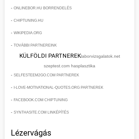
-
ONLINEBOR.HU BORRENDELÉS
-
CHIPTUNING.HU
-
WIKIPEDIA.ORG
-
TOVÁBBI PARTNEREINK
KÜLFÖLDI PARTNEREK
laborvizsgalatok.net
szeptest.com hasplasztika
-
SELFESTEEM2GO.COM PARTNEREK
-
I-LOVE-MOTIVATIONAL-QUOTES.ORG PARTNEREK
-
FACEBOOK.COM CHIPTUNING
-
SYNTHASITE.COM LINKÉPÍTÉS
Lézervágás