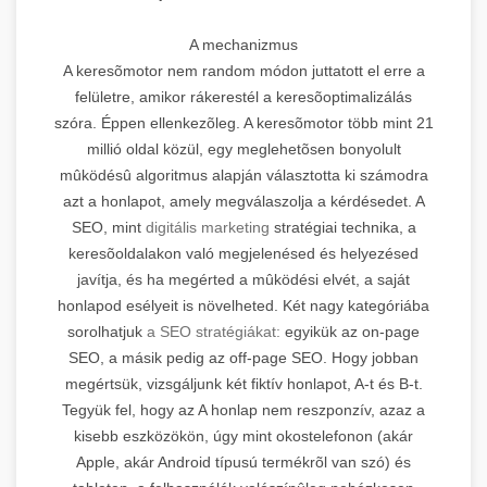
A mechanizmus
A keresõmotor nem random módon juttatott el erre a
felületre, amikor rákerestél a keresõoptimalizálás
szóra. Éppen ellenkezõleg. A keresõmotor több mint 21
millió oldal közül, egy meglehetõsen bonyolult
mûködésû algoritmus alapján választotta ki számodra
azt a honlapot, amely megválaszolja a kérdésedet. A
SEO, mint
digitális marketing
stratégiai technika, a
keresõoldalakon való megjelenésed és helyezésed
javítja, és ha megérted a mûködési elvét, a saját
honlapod esélyeit is növelheted. Két nagy kategóriába
sorolhatjuk
a SEO stratégiákat:
egyikük az on-page
SEO, a másik pedig az off-page SEO. Hogy jobban
megértsük, vizsgáljunk két fiktív honlapot, A-t és B-t.
Tegyük fel, hogy az A honlap nem reszponzív, azaz a
kisebb eszközökön, úgy mint okostelefonon (akár
Apple, akár Android típusú termékrõl van szó) és