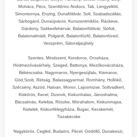
Mohács, Pécs, Szentlőrinc Andocs, Tab, Lengyeltóti,
Simontornya, Enying, Dunaföldvár, Solt, Szabadszállás,
Sárbogárd, Dunaújváros, Kunszentmiklós, Ráckeve,
Gárdony, Székesfehérvár, Balatonföldvár, Siófok,
Balatonalmádi, Polgárdi, Balatonfűzfő, Balatonfüred,
Veszprém, Sátoraljaújhely
Szentes, Mindszent, Kondoros, Orosháza,
Hódmezővásárhely, Szeged, Battonya, Mezőkovácsháza,
Békéscsaba, Nagymaros, Nyergesújfalu, Kismaros,
Göd,Szob, Rétság, Balassagyarmat, Romhány, Hollókő,
Szécsény, Aszód, Hatvan, Monor, Lajosmizse, Soltvadkert,
Kiskőrös, Kecel, Dusnok, Kiskunhalas, Jánoshalma,
Bácsalmás, Kelebia, Röszke, Mórahalom, Kiskunmajsa,
Kistelek, Kiskunfélegyháza, Bugac, Kecskemét,
Tiszakécske
Nagykörös, Cegléd, Budaörs, Pécel, Gödöllő, Dunakeszi,