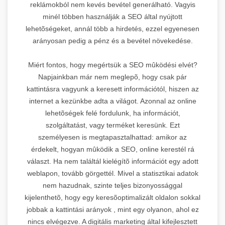
reklámokból nem kevés bevétel generálható. Vagyis
minél többen használják a SEO által nyújtott
lehetõségeket, annál több a hirdetés, ezzel egyenesen
arányosan pedig a pénz és a bevétel növekedése.
Miért fontos, hogy megértsük a SEO mûködési elvét?
Napjainkban már nem meglepõ, hogy csak pár
kattintásra vagyunk a keresett információtól, hiszen az
internet a kezünkbe adta a világot. Azonnal az online
lehetõségek felé fordulunk, ha információt,
szolgáltatást, vagy terméket keresünk. Ezt
személyesen is megtapasztalhattad: amikor az
érdekelt, hogyan mûködik a SEO, online kerestél rá
választ. Ha nem találtál kielégítõ információt egy adott
weblapon, tovább görgettél. Mivel a statisztikai adatok
nem hazudnak, szinte teljes bizonyossággal
kijelenthetõ, hogy egy keresõoptimalizált oldalon sokkal
jobbak a kattintási arányok , mint egy olyanon, ahol ez
nincs elvégezve. A digitális marketing által kifejlesztett