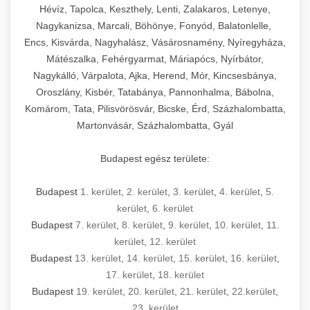
Hévíz, Tapolca, Keszthely, Lenti, Zalakaros, Letenye,
Nagykanizsa, Marcali, Böhönye, Fonyód, Balatonlelle,
Encs, Kisvárda, Nagyhalász, Vásárosnamény, Nyíregyháza,
Mátészalka, Fehérgyarmat, Máriapócs, Nyírbátor,
Nagykálló, Várpalota, Ajka, Herend, Mór, Kincsesbánya,
Oroszlány, Kisbér, Tatabánya, Pannonhalma, Bábolna,
Komárom, Tata, Pilisvörösvár, Bicske, Érd, Százhalombatta,
Martonvásár, Százhalombatta, Gyál
Budapest egész területe:
Budapest
1. kerület
,
2. kerület
,
3. kerület
,
4. kerület
,
5.
kerület
,
6. kerület
Budapest
7. kerület
,
8. kerület
,
9. kerület
,
10. kerület
,
11.
kerület
,
12. kerület
Budapest
13. kerület
,
14. kerület
,
15. kerület
,
16. kerület
,
17. kerület
,
18. kerület
Budapest
19. kerület
,
20. kerület
,
21. kerület
,
22.kerület
,
23. kerület