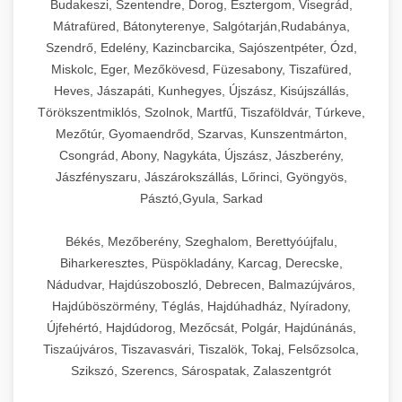
Budakeszi, Szentendre, Dorog, Esztergom, Visegrád,
Mátrafüred, Bátonyterenye, Salgótarján,Rudabánya,
Szendrő, Edelény, Kazincbarcika, Sajószentpéter, Ózd,
Miskolc, Eger, Mezőkövesd, Füzesabony, Tiszafüred,
Heves, Jászapáti, Kunhegyes, Újszász, Kisújszállás,
Törökszentmiklós, Szolnok, Martfű, Tiszaföldvár, Túrkeve,
Mezőtúr, Gyomaendrőd, Szarvas, Kunszentmárton,
Csongrád, Abony, Nagykáta, Újszász, Jászberény,
Jászfényszaru, Jászárokszállás, Lőrinci, Gyöngyös,
Pásztó,Gyula, Sarkad
Békés, Mezőberény, Szeghalom, Berettyóújfalu,
Biharkeresztes, Püspökladány, Karcag, Derecske,
Nádudvar, Hajdúszoboszló, Debrecen, Balmazújváros,
Hajdúböszörmény, Téglás, Hajdúhadház, Nyíradony,
Újfehértó, Hajdúdorog, Mezőcsát, Polgár, Hajdúnánás,
Tiszaújváros, Tiszavasvári, Tiszalök, Tokaj, Felsőzsolca,
Szikszó, Szerencs, Sárospatak, Zalaszentgrót