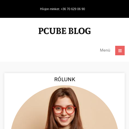
Hívjon minket: +36 70 629 06 90
Menü
RÓLUNK