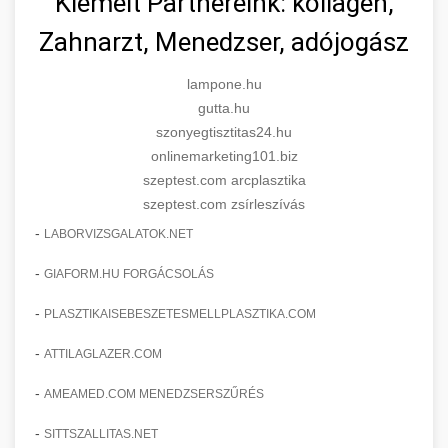
Kiemelt Partnereink: kollagén,
Zahnarzt, Menedzser, adójogász
lampone.hu
gutta.hu
szonyegtisztitas24.hu
onlinemarketing101.biz
szeptest.com arcplasztika
szeptest.com zsírleszívás
-
LABORVIZSGALATOK.NET
-
GIAFORM.HU FORGÁCSOLÁS
-
PLASZTIKAISEBESZETESMELLPLASZTIKA.COM
-
ATTILAGLAZER.COM
-
AMEAMED.COM MENEDZSERSZŰRÉS
-
SITTSZALLITAS.NET