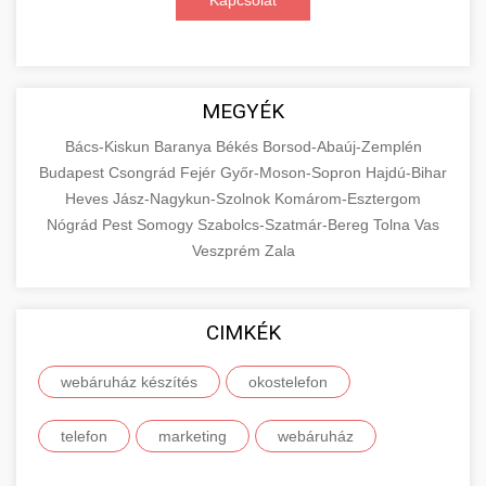
Kapcsolat
MEGYÉK
Bács-Kiskun
Baranya
Békés
Borsod-Abaúj-Zemplén
Budapest
Csongrád
Fejér
Győr-Moson-Sopron
Hajdú-Bihar
Heves
Jász-Nagykun-Szolnok
Komárom-Esztergom
Nógrád
Pest
Somogy
Szabolcs-Szatmár-Bereg
Tolna
Vas
Veszprém
Zala
CIMKÉK
webáruház készítés
okostelefon
telefon
marketing
webáruház