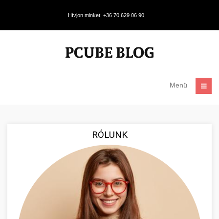
Hívjon minket: +36 70 629 06 90
Menü
RÓLUNK