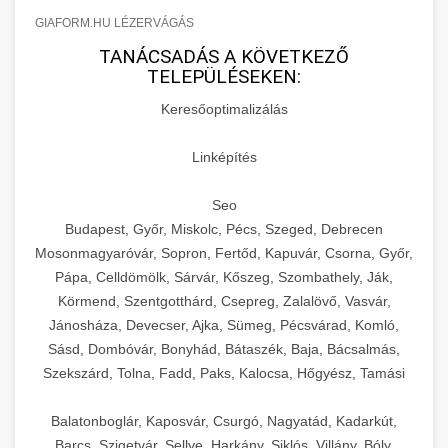
GIAFORM.HU LÉZERVÁGÁS
TANÁCSADÁS A KÖVETKEZŐ
TELEPÜLÉSEKEN:
Keresőoptimalizálás
Linképítés
Seo
Budapest, Győr, Miskolc, Pécs, Szeged, Debrecen
Mosonmagyaróvár, Sopron, Fertőd, Kapuvár, Csorna, Győr,
Pápa, Celldömölk, Sárvár, Kőszeg, Szombathely, Ják,
Körmend, Szentgotthárd, Csepreg, Zalalövő, Vasvár,
Jánosháza, Devecser, Ajka, Sümeg, Pécsvárad, Komló,
Sásd, Dombóvár, Bonyhád, Bátaszék, Baja, Bácsalmás,
Szekszárd, Tolna, Fadd, Paks, Kalocsa, Hőgyész, Tamási
Balatonboglár, Kaposvár, Csurgó, Nagyatád, Kadarkút,
Barcs, Szigetvár, Sellye, Harkány, Siklós, Villány, Bóly,