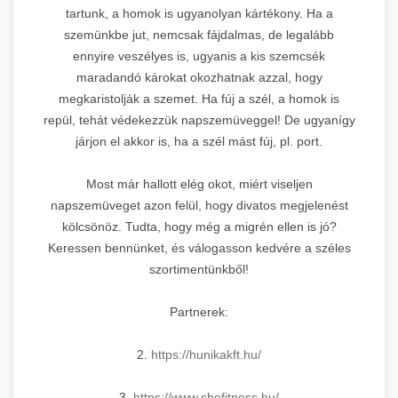
tartunk, a homok is ugyanolyan kártékony. Ha a
szemünkbe jut, nemcsak fájdalmas, de legalább
ennyire veszélyes is, ugyanis a kis szemcsék
maradandó károkat okozhatnak azzal, hogy
megkaristolják a szemet. Ha fúj a szél, a homok is
repül, tehát védekezzük napszemüveggel! De ugyanígy
járjon el akkor is, ha a szél mást fúj, pl. port.
Most már hallott elég okot, miért viseljen
napszemüveget azon felül, hogy divatos megjelenést
kölcsönöz. Tudta, hogy még a migrén ellen is jó?
Keressen bennünket, és válogasson kedvére a széles
szortimentünkből!
Partnerek:
2.
https://hunikakft.hu/
3.
https://www.shefitness.hu/