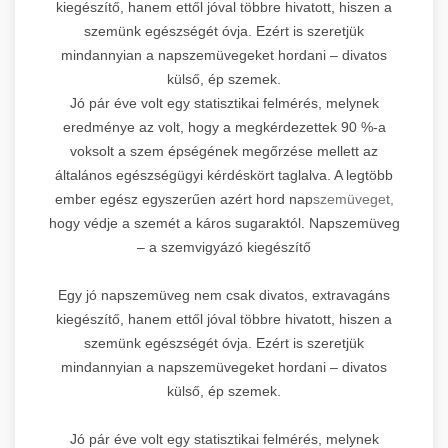
kiegészítő, hanem ettől jóval többre hivatott, hiszen a
szemünk egészségét óvja. Ezért is szeretjük
mindannyian a napszemüvegeket hordani – divatos
külső, ép szemek.
Jó pár éve volt egy statisztikai felmérés, melynek
eredménye az volt, hogy a megkérdezettek 90 %-a
voksolt a szem épségének megőrzése mellett az
általános egészségügyi kérdéskört taglalva. A legtöbb
ember egész egyszerűen azért hord nap
szemüveget,
hogy védje a szemét a káros sugaraktól. Napszemüveg
– a szemvigyázó kiegészítő
Egy jó napszemüveg nem csak divatos, extravagáns
kiegészítő, hanem ettől jóval többre hivatott, hiszen a
szemünk egészségét óvja. Ezért is szeretjük
mindannyian a napszemüvegeket hordani – divatos
külső, ép szemek.
Jó pár éve volt egy statisztikai felmérés, melynek