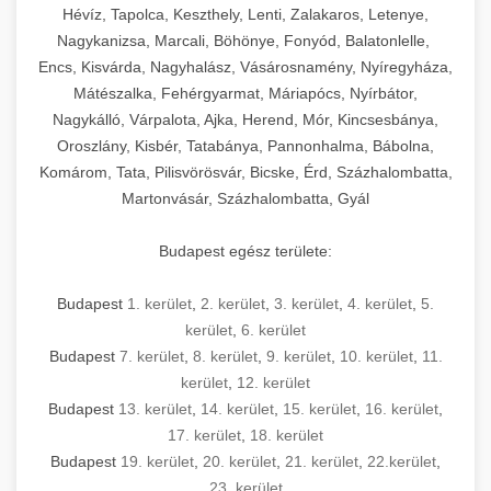
Hévíz, Tapolca, Keszthely, Lenti, Zalakaros, Letenye,
Nagykanizsa, Marcali, Böhönye, Fonyód, Balatonlelle,
Encs, Kisvárda, Nagyhalász, Vásárosnamény, Nyíregyháza,
Mátészalka, Fehérgyarmat, Máriapócs, Nyírbátor,
Nagykálló, Várpalota, Ajka, Herend, Mór, Kincsesbánya,
Oroszlány, Kisbér, Tatabánya, Pannonhalma, Bábolna,
Komárom, Tata, Pilisvörösvár, Bicske, Érd, Százhalombatta,
Martonvásár, Százhalombatta, Gyál
Budapest egész területe:
Budapest
1. kerület
,
2. kerület
,
3. kerület
,
4. kerület
,
5.
kerület
,
6. kerület
Budapest
7. kerület
,
8. kerület
,
9. kerület
,
10. kerület
,
11.
kerület
,
12. kerület
Budapest
13. kerület
,
14. kerület
,
15. kerület
,
16. kerület
,
17. kerület
,
18. kerület
Budapest
19. kerület
,
20. kerület
,
21. kerület
,
22.kerület
,
23. kerület