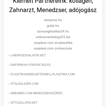
Kiemelt Partnereink: kollagén,
Zahnarzt, Menedzser, adójogász
lampone.hu
gutta.hu
szonyegtisztitas24.hu
onlinemarketing101.biz
szeptest.com arcplasztika
szeptest.com zsírleszívás
-
LABORVIZSGALATOK.NET
-
GIAFORM.HU FORGÁCSOLÁS
-
PLASZTIKAISEBESZETESMELLPLASZTIKA.COM
-
ATTILAGLAZER.COM
-
AMEAMED.COM MENEDZSERSZŰRÉS
-
SITTSZALLITAS.NET