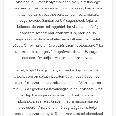
viselésével. Létezik olyan állapot, mely a retina egy
részére, a makulára van romboló hatással, károsítja a
látást, és ez is vezethet vaksághoz – ez a makula
degeneráció. Szintén az UV sugárzások fajtái a
ludasok, de nem kell aggódni, ha viseli a minőségi
napszemüvegét! Már csak azért is, mert az UV
sugárzás okozta szembetegségek itt még nem értek
véget, Ön pl. hallott már a „szörfszem” betegségről? Ez
az, amikor a szemgolyó megnövekedik az UV sugarak
hatására. De tudja – viseljen napszemüveget!
Lehet, hogy Ön legyint egyet, mert azt gondolja: nem
tartózkodom én sokat vízparton és a napsütésben sem,
csak télen szeretek a szabadban lenni. Viszont akkor
felhívjuk a figyelmét a hóvakságra: a hó is visszatükrözi
a Nap UV sugarainak akár 80 % -át, így a téli
időszakban se feledkezzen meg a napszemüveg
viseléséről! A napfény a hó segítségével is tudja
roncsolni a szaruhártyát. De ha már a külső elemeknél