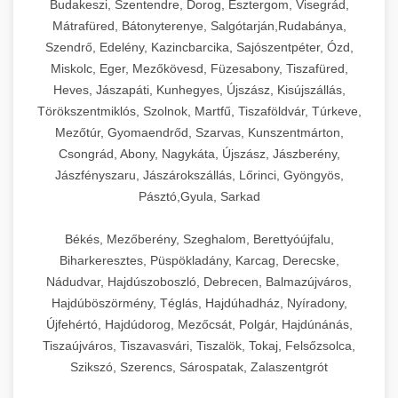
Budakeszi, Szentendre, Dorog, Esztergom, Visegrád,
Mátrafüred, Bátonyterenye, Salgótarján,Rudabánya,
Szendrő, Edelény, Kazincbarcika, Sajószentpéter, Ózd,
Miskolc, Eger, Mezőkövesd, Füzesabony, Tiszafüred,
Heves, Jászapáti, Kunhegyes, Újszász, Kisújszállás,
Törökszentmiklós, Szolnok, Martfű, Tiszaföldvár, Túrkeve,
Mezőtúr, Gyomaendrőd, Szarvas, Kunszentmárton,
Csongrád, Abony, Nagykáta, Újszász, Jászberény,
Jászfényszaru, Jászárokszállás, Lőrinci, Gyöngyös,
Pásztó,Gyula, Sarkad
Békés, Mezőberény, Szeghalom, Berettyóújfalu,
Biharkeresztes, Püspökladány, Karcag, Derecske,
Nádudvar, Hajdúszoboszló, Debrecen, Balmazújváros,
Hajdúböszörmény, Téglás, Hajdúhadház, Nyíradony,
Újfehértó, Hajdúdorog, Mezőcsát, Polgár, Hajdúnánás,
Tiszaújváros, Tiszavasvári, Tiszalök, Tokaj, Felsőzsolca,
Szikszó, Szerencs, Sárospatak, Zalaszentgrót