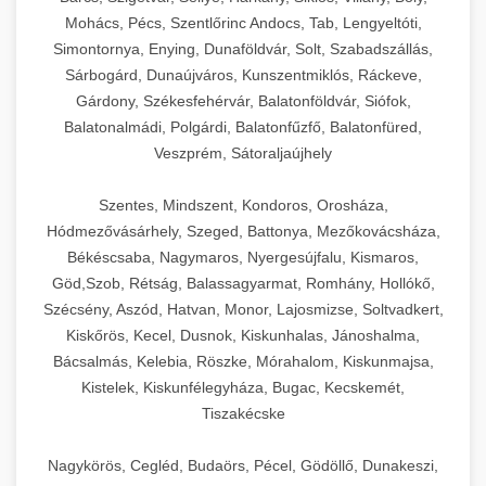
Mohács, Pécs, Szentlőrinc Andocs, Tab, Lengyeltóti,
Simontornya, Enying, Dunaföldvár, Solt, Szabadszállás,
Sárbogárd, Dunaújváros, Kunszentmiklós, Ráckeve,
Gárdony, Székesfehérvár, Balatonföldvár, Siófok,
Balatonalmádi, Polgárdi, Balatonfűzfő, Balatonfüred,
Veszprém, Sátoraljaújhely
Szentes, Mindszent, Kondoros, Orosháza,
Hódmezővásárhely, Szeged, Battonya, Mezőkovácsháza,
Békéscsaba, Nagymaros, Nyergesújfalu, Kismaros,
Göd,Szob, Rétság, Balassagyarmat, Romhány, Hollókő,
Szécsény, Aszód, Hatvan, Monor, Lajosmizse, Soltvadkert,
Kiskőrös, Kecel, Dusnok, Kiskunhalas, Jánoshalma,
Bácsalmás, Kelebia, Röszke, Mórahalom, Kiskunmajsa,
Kistelek, Kiskunfélegyháza, Bugac, Kecskemét,
Tiszakécske
Nagykörös, Cegléd, Budaörs, Pécel, Gödöllő, Dunakeszi,