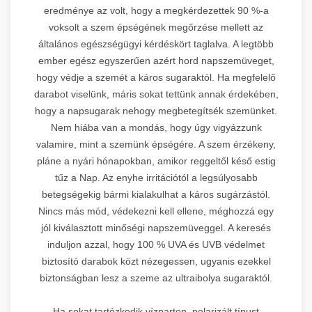
eredménye az volt, hogy a megkérdezettek 90 %-a
voksolt a szem épségének megőrzése mellett az
általános egészségügyi kérdéskört taglalva. A legtöbb
ember egész egyszerűen azért hord napszemüveget,
hogy védje a szemét a káros sugaraktól. Ha megfelelő
darabot viselünk, máris sokat tettünk annak érdekében,
hogy a napsugarak nehogy megbetegítsék szemünket.
Nem hiába van a mondás, hogy úgy vigyázzunk
valamire, mint a szemünk épségére. A szem érzékeny,
pláne a nyári hónapokban, amikor reggeltől késő estig
tűz a Nap. Az enyhe irritációtól a legsúlyosabb
betegségekig bármi kialakulhat a káros sugárzástól.
Nincs más mód, védekezni kell ellene, méghozzá egy
jól kiválasztott minőségi napszemüveggel. A keresés
induljon azzal, hogy 100 % UVA és UVB védelmet
biztosító darabok közt nézegessen, ugyanis ezekkel
biztonságban lesz a szeme az ultraibolya sugaraktól.
Ha sokat tartózkodik vízparton, polarizált típust