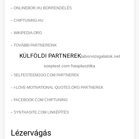
-
ONLINEBOR.HU BORRENDELÉS
-
CHIPTUNING.HU
-
WIKIPEDIA.ORG
-
TOVÁBBI PARTNEREINK
KÜLFÖLDI PARTNEREK
laborvizsgalatok.net
szeptest.com hasplasztika
-
SELFESTEEM2GO.COM PARTNEREK
-
I-LOVE-MOTIVATIONAL-QUOTES.ORG PARTNEREK
-
FACEBOOK.COM CHIPTUNING
-
SYNTHASITE.COM LINKÉPÍTÉS
Lézervágás