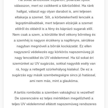
válasszon, mert ez csökkenti a tükröződést. Ha ránk
hallgat, választ egy olyan darabot is, ami teljesen
eltakarja a szemet. Sőt, a körbetekerhető lencsék a
legoptimálisabbak, mert teljesen elzárják a szemet
elölről és oldalról is a fény és káprázó sugarak elől.
Nem csak a szem, a körülötte lévő vékony bőrréteg és
a szemhéj is nagyon érzékeny a napfényre, sérülése
nagyban megnöveli a bőrrák kockázatát. Ez ellen
nagyszerű védekezés egy körkörös napszemüveg jó
nagy lencsékkel és UV védelemmel. Ha túl sokat éri
szemünket az UV sugárzás, sokkal nagyobb esély van
rá, hogy a rettegett szürkehályog kialakul. De ez a
sugárzás egy másik szembetegségre sincs jó hatással,
ami nem más, mint a glaukóma.
A tartós rombolás a szemben vaksághoz is vezethet!
De szerencsére ez teljes mértékben megelőzhető a
teljes UV védelemmel ellátott napszemüveg rendszeres