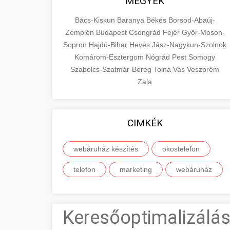
MEGYÉK
Bács-Kiskun
Baranya
Békés
Borsod-Abaúj-
Zemplén
Budapest
Csongrád
Fejér
Győr-Moson-
Sopron
Hajdú-Bihar
Heves
Jász-Nagykun-Szolnok
Komárom-Esztergom
Nógrád
Pest
Somogy
Szabolcs-Szatmár-Bereg
Tolna
Vas
Veszprém
Zala
CIMKÉK
webáruház készítés
okostelefon
telefon
marketing
webáruház
Keresőoptimalizálás