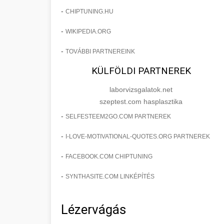
-
CHIPTUNING.HU
-
WIKIPEDIA.ORG
-
TOVÁBBI PARTNEREINK
KÜLFÖLDI PARTNEREK
laborvizsgalatok.net
szeptest.com hasplasztika
-
SELFESTEEM2GO.COM PARTNEREK
-
I-LOVE-MOTIVATIONAL-QUOTES.ORG PARTNEREK
-
FACEBOOK.COM CHIPTUNING
-
SYNTHASITE.COM LINKÉPÍTÉS
Lézervágás