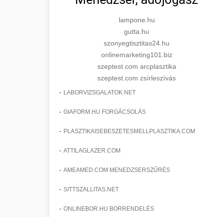
lampone.hu
gutta.hu
szonyegtisztitas24.hu
onlinemarketing101.biz
szeptest.com arcplasztika
szeptest.com zsírleszívás
-
LABORVIZSGALATOK.NET
-
GIAFORM.HU FORGÁCSOLÁS
-
PLASZTIKAISEBESZETESMELLPLASZTIKA.COM
-
ATTILAGLAZER.COM
-
AMEAMED.COM MENEDZSERSZŰRÉS
-
SITTSZALLITAS.NET
-
ONLINEBOR.HU BORRENDELÉS