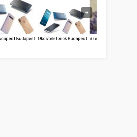
udapest Budapest
Okostelefonok Budapest
Személyes fejlődési m