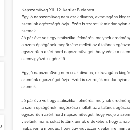
Napszemüveg XII. 12. kerület Budapest
Egy jó napszemüveg nem csak divatos, extravagáns kiegészí
szemünk egészségét óvja. Ezért is szeretjük mindannyian 
szemek.
Jó pár éve volt egy statisztikai felmérés, melynek eredmé
a szem épségének megőrzése mellett az általános egészsé
egyszerűen azért hord nap
szemüveget,
hogy védje a szem
szemvigyázó kiegészítő
Egy jó napszemüveg nem csak divatos, extravagáns kiegészí
szemünk egészségét óvja. Ezért is szeretjük mindannyian 
szemek.
Jó pár éve volt egy statisztikai felmérés, melynek eredmé
a szem épségének megőrzése mellett az általános egészsé
egyszerűen azért hord napszemüveget, hogy védje a szemé
,
viselünk, máris sokat tettünk annak érdekében, hogy a 
hiába van a mondás, hogy úgy vigyázzunk valamire, mint 