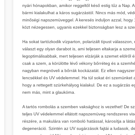
nyári hónapokban, amikor reggeltől késő estig tűz a Nap. A
bármi kialakulhat a káros sugárzástól. Nincs más mód, véde
minőségi napszemüveggel. A keresés induljon azzal, hogy
közt nézegessen, ugyanis ezekkel biztonságban lesz a szem
Ha sokat tartózkodik vízparton, polarizált típust válasszon,
választ egy olyan darabot is, ami teljesen eltakarja a szem
legoptimálisabbak, mert teljesen elzárják a szemet elölről 
csak a szem, a körülötte lévő vékony bőrréteg és a szemhé
nagyban megnöveli a bőrrák kockázatát. Ez ellen nagysz
lencsékkel és UV védelemmel. Ha túl sokat éri szemünket 
hogy a rettegett szürkehályog kialakul. De ez a sugárzás 
nem más, mint a glaukóma.
A tartós rombolás a szemben vaksághoz is vezethet! De s
teljes UV védelemmel ellátott napszemüveg rendszeres visel
részére, a makulára van romboló hatással, károsítja a látá
degeneráció. Szintén az UV sugárzások fajtái a ludasok, de