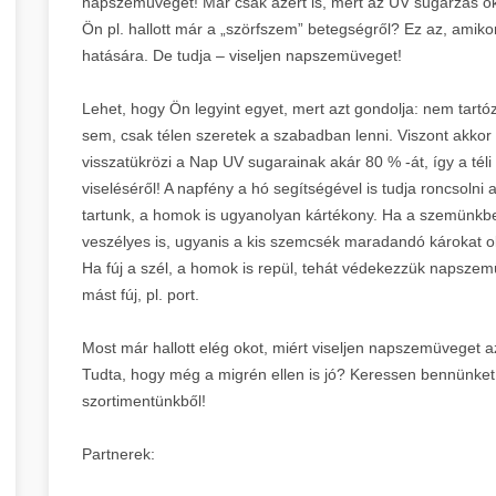
napszemüvegét! Már csak azért is, mert az UV sugárzás o
Ön pl. hallott már a „szörfszem” betegségről? Ez az, ami
hatására. De tudja – viseljen napszemüveget!
Lehet, hogy Ön legyint egyet, mert azt gondolja: nem tar
sem, csak télen szeretek a szabadban lenni. Viszont akkor f
visszatükrözi a Nap UV sugarainak akár 80 % -át, így a t
viseléséről! A napfény a hó segítségével is tudja roncsolni
tartunk, a homok is ugyanolyan kártékony. Ha a szemünkbe
veszélyes is, ugyanis a kis szemcsék maradandó károkat o
Ha fúj a szél, a homok is repül, tehát védekezzük napszemü
mást fúj, pl. port.
Most már hallott elég okot, miért viseljen napszemüveget a
Tudta, hogy még a migrén ellen is jó? Keressen bennünket
szortimentünkből!
Partnerek: