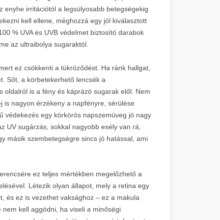
z enyhe irritációtól a legsúlyosabb betegségekig
kezni kell ellene, méghozzá egy jól kiválasztott
 100 % UVA és UVB védelmet biztosító darabok
e az ultraibolya sugaraktól.
 mert ez csökkenti a tükröződést. Ha ránk hallgat,
et. Sőt, a körbetekerhető lencsék a
és oldalról is a fény és káprázó sugarak elől. Nem
j is nagyon érzékeny a napfényre, sérülése
erű védekezés egy körkörös napszemüveg jó nagy
az UV sugárzás, sokkal nagyobb esély van rá,
egy másik szembetegségre sincs jó hatással, ami
zerencsére ez teljes mértékben megelőzhető a
ésével. Létezik olyan állapot, mely a retina egy
st, és ez is vezethet vaksághoz – ez a makula
 nem kell aggódni, ha viseli a minőségi