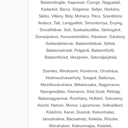
Balatonboglár, Kaposvár, Csurgó, Nagyatád,
Kadarkút, Barcs, Szigetvár, Sellye, Harkány,
Siklós, Villány, Bóly, Mohács, Pécs, Szentlőrinc
Andocs, Tab, Lengyeltóti, Simontornya, Enying,
Dunaföldvár, Solt, Szabadszállás, Sárbogárd,
Dunaújváros, Kunszentmiklós, Ráckeve, Gárdony,
Székesfehérvár, Balatonföldvár, Siófok,
Balatonalmádi, Polgárdi, Balatonfűzfő,
Balatonfüred, Veszprém, Sátoraljaújhely
Szentes, Mindszent, Kondoros, Orosháza,
Hódmezővásárhely, Szeged, Battonya,
Mezőkovácsháza, Békéscsaba, Nagymaros,
Nyergesújfalu, Kismaros, Göd,Szob, Rétság,
Balassagyarmat, Romhány, Hollókő, Szécsény,
Aszód, Hatvan, Monor, Lajosmizse, Soltvadkert,
Kiskőrös, Kecel, Dusnok, Kiskunhalas,
Jánoshalma, Bácsalmás, Kelebia, Röszke,
Mórahalom, Kiskunmajsa, Kistelek,