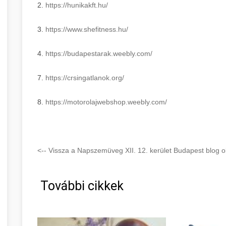
2.
https://hunikakft.hu/
3.
https://www.shefitness.hu/
4.
https://budapestarak.weebly.
com/
7.
https://crsingatlanok.org/
8.
https://motorolajwebshop.
weebly.com/
<-- Vissza a Napszemüveg XII. 12. kerület Budapest blog ol
További cikkek