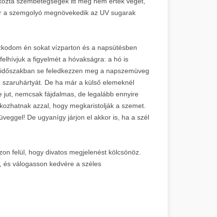
kozta szembetegségek itt még nem értek véget,
kor a szemgolyó megnövekedik az UV sugarak
tózkodom én sokat vízparton és a napsütésben
elhívjuk a figyelmét a hóvakságra: a hó is
éli időszakban se feledkezzen meg a napszemüveg
 a szaruhártyát. De ha már a külső elemeknél
 jut, nemcsak fájdalmas, de legalább ennyire
kozhatnak azzal, hogy megkaristolják a szemet.
veggel! De ugyanígy járjon el akkor is, ha a szél
zon felül, hogy divatos megjelenést kölcsönöz.
, és válogasson kedvére a széles