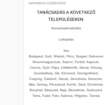
GIAFORM.HU LÉZERVÁGÁS
TANÁCSADÁS A KÖVETKEZŐ
TELEPÜLÉSEKEN:
Keresőoptimalizálás
Linképítés
Seo
Budapest, Győr, Miskolc, Pécs, Szeged, Debrecen
Mosonmagyaróvár, Sopron, Fertőd, Kapuvár,
Csorna, Győr, Pápa, Celldömölk, Sárvár, Kőszeg,
Szombathely, Ják, Körmend, Szentgotthárd,
Csepreg, Zalalövő, Vasvár, Jánosháza, Devecser,
Ajka, Sümeg, Pécsvárad, Komló, Sásd, Dombóvár,
Bonyhád, Bátaszék, Baja, Bácsalmás, Szekszárd,
Tolna, Fadd, Paks, Kalocsa, Hőgyész, Tamási