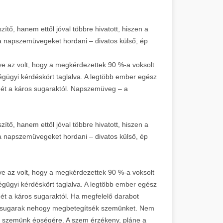
tő, hanem ettől jóval többre hivatott, hiszen a
a napszemüvegeket hordani – divatos külső, ép
nye az volt, hogy a megkérdezettek 90 %-a voksolt
gügyi kérdéskört taglalva. A legtöbb ember egész
ét a káros sugaraktól. Napszemüveg – a
tő, hanem ettől jóval többre hivatott, hiszen a
a napszemüvegeket hordani – divatos külső, ép
nye az volt, hogy a megkérdezettek 90 %-a voksolt
gügyi kérdéskört taglalva. A legtöbb ember egész
t a káros sugaraktól. Ha megfelelő darabot
napsugarak nehogy megbetegítsék szemünket. Nem
a szemünk épségére. A szem érzékeny, pláne a