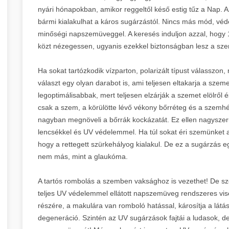
nyári hónapokban, amikor reggeltől késő estig tűz a Nap. A
bármi kialakulhat a káros sugárzástól. Nincs más mód, véde
minőségi napszemüveggel. A keresés induljon azzal, hogy
közt nézegessen, ugyanis ezekkel biztonságban lesz a szem
Ha sokat tartózkodik vízparton, polarizált típust válasszon,
választ egy olyan darabot is, ami teljesen eltakarja a szem
legoptimálisabbak, mert teljesen elzárják a szemet elölről 
csak a szem, a körülötte lévő vékony bőrréteg és a szemhé
nagyban megnöveli a bőrrák kockázatát. Ez ellen nagysz
lencsékkel és UV védelemmel. Ha túl sokat éri szemünket 
hogy a rettegett szürkehályog kialakul. De ez a sugárzás 
nem más, mint a glaukóma.
A tartós rombolás a szemben vaksághoz is vezethet! De s
teljes UV védelemmel ellátott napszemüveg rendszeres visel
részére, a makulára van romboló hatással, károsítja a látá
degeneráció. Szintén az UV sugárzások fajtái a ludasok, de