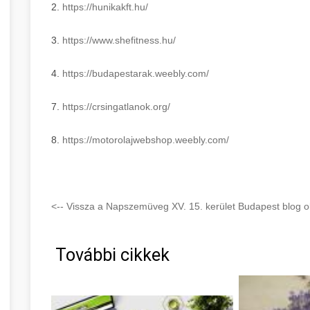
2.
https://hunikakft.hu/
3.
https://www.shefitness.hu/
4.
https://budapestarak.weebly.
com/
7.
https://crsingatlanok.org/
8.
https://motorolajwebshop.
weebly.com/
<-- Vissza a Napszemüveg XV. 15. kerület Budapest blog ol
További cikkek