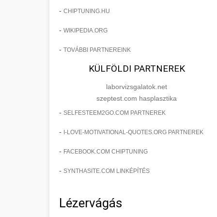
-
CHIPTUNING.HU
-
WIKIPEDIA.ORG
-
TOVÁBBI PARTNEREINK
KÜLFÖLDI PARTNEREK
laborvizsgalatok.net
szeptest.com hasplasztika
-
SELFESTEEM2GO.COM PARTNEREK
-
I-LOVE-MOTIVATIONAL-QUOTES.ORG PARTNEREK
-
FACEBOOK.COM CHIPTUNING
-
SYNTHASITE.COM LINKÉPÍTÉS
Lézervágás