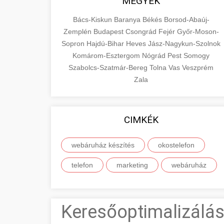
MEGYÉK
Bács-Kiskun
Baranya
Békés
Borsod-Abaúj-
Zemplén
Budapest
Csongrád
Fejér
Győr-Moson-
Sopron
Hajdú-Bihar
Heves
Jász-Nagykun-Szolnok
Komárom-Esztergom
Nógrád
Pest
Somogy
Szabolcs-Szatmár-Bereg
Tolna
Vas
Veszprém
Zala
CIMKÉK
webáruház készítés
okostelefon
telefon
marketing
webáruház
Keresőoptimalizálás