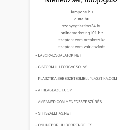
lampone.hu
gutta.hu
szonyegtisztitas24.hu
onlinemarketing101.biz
szeptest.com arcplasztika
szeptest.com zsírleszívás
-
LABORVIZSGALATOK.NET
-
GIAFORM.HU FORGÁCSOLÁS
-
PLASZTIKAISEBESZETESMELLPLASZTIKA.COM
-
ATTILAGLAZER.COM
-
AMEAMED.COM MENEDZSERSZŰRÉS
-
SITTSZALLITAS.NET
-
ONLINEBOR.HU BORRENDELÉS