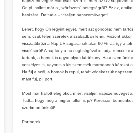
napszemüvegét! Már csak azért is, mert az UV sugárzás o
Ön pl. hallott már a „szörfszem” betegségről? Ez az, ami
hatására. De tudja – viseljen napszemüveget!
Lehet, hogy Ön legyint egyet, mert azt gondolja: nem tar
sem, csak télen szeretek a szabadban lenni. Viszont akkor f
visszatükrözi a Nap UV sugarainak akár 80 % -át, így a t
viseléséről! A napfény a hó segítségével is tudja roncsolni
tartunk, a homok is ugyanolyan kártékony. Ha a szemünkbe
veszélyes is, ugyanis a kis szemcsék maradandó károkat o
Ha fúj a szél, a homok is repül, tehát védekezzük napszemü
mást fúj, pl. port.
Most már hallott elég okot, miért viseljen napszemüveget a
Tudta, hogy még a migrén ellen is jó? Keressen bennünket
szortimentünkből!
Partnerek: