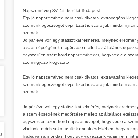
Napszemüveg XV. 15. kerület Budapest
Egy jó napszemüveg nem csak divatos, extravagáns kiegészí
szemünk egészségét óvja. Ezért is szeretjük mindannyian 
szemek.
Jó pár éve volt egy statisztikai felmérés, melynek eredmé
a szem épségének megőrzése mellett az általános egészsé
egyszerűen azért hord nap
szemüveget,
hogy védje a szem
szemvigyázó kiegészítő
Egy jó napszemüveg nem csak divatos, extravagáns kiegészí
szemünk egészségét óvja. Ezért is szeretjük mindannyian 
szemek.
Jó pár éve volt egy statisztikai felmérés, melynek eredmé
a szem épségének megőrzése mellett az általános egészsé
egyszerűen azért hord napszemüveget, hogy védje a szemé
,
viselünk, máris sokat tettünk annak érdekében, hogy a 
hiába van a mondás, hogy úgy vigyázzunk valamire, mint 