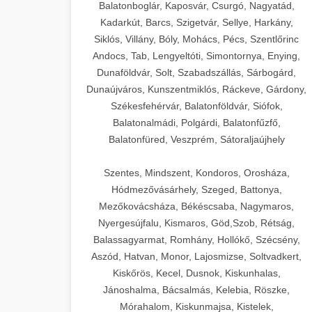
Balatonboglár, Kaposvár, Csurgó, Nagyatád,
Kadarkút, Barcs, Szigetvár, Sellye, Harkány,
Siklós, Villány, Bóly, Mohács, Pécs, Szentlőrinc
Andocs, Tab, Lengyeltóti, Simontornya, Enying,
Dunaföldvár, Solt, Szabadszállás, Sárbogárd,
Dunaújváros, Kunszentmiklós, Ráckeve, Gárdony,
Székesfehérvár, Balatonföldvár, Siófok,
Balatonalmádi, Polgárdi, Balatonfűzfő,
Balatonfüred, Veszprém, Sátoraljaújhely
Szentes, Mindszent, Kondoros, Orosháza,
Hódmezővásárhely, Szeged, Battonya,
Mezőkovácsháza, Békéscsaba, Nagymaros,
Nyergesújfalu, Kismaros, Göd,Szob, Rétság,
Balassagyarmat, Romhány, Hollókő, Szécsény,
Aszód, Hatvan, Monor, Lajosmizse, Soltvadkert,
Kiskőrös, Kecel, Dusnok, Kiskunhalas,
Jánoshalma, Bácsalmás, Kelebia, Röszke,
Mórahalom, Kiskunmajsa, Kistelek,