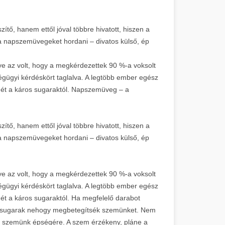
tő, hanem ettől jóval többre hivatott, hiszen a
a napszemüvegeket hordani – divatos külső, ép
nye az volt, hogy a megkérdezettek 90 %-a voksolt
gügyi kérdéskört taglalva. A legtöbb ember egész
ét a káros sugaraktól. Napszemüveg – a
tő, hanem ettől jóval többre hivatott, hiszen a
a napszemüvegeket hordani – divatos külső, ép
nye az volt, hogy a megkérdezettek 90 %-a voksolt
gügyi kérdéskört taglalva. A legtöbb ember egész
t a káros sugaraktól. Ha megfelelő darabot
napsugarak nehogy megbetegítsék szemünket. Nem
a szemünk épségére. A szem érzékeny, pláne a