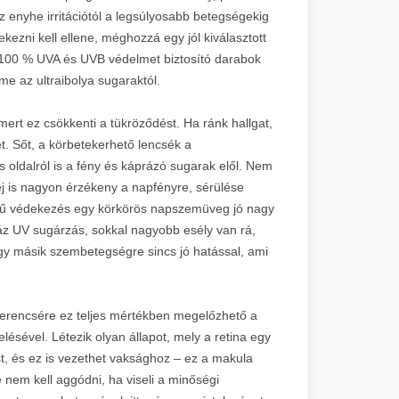
z enyhe irritációtól a legsúlyosabb betegségekig
kezni kell ellene, méghozzá egy jól kiválasztott
 100 % UVA és UVB védelmet biztosító darabok
e az ultraibolya sugaraktól.
 mert ez csökkenti a tükröződést. Ha ránk hallgat,
et. Sőt, a körbetekerhető lencsék a
és oldalról is a fény és káprázó sugarak elől. Nem
j is nagyon érzékeny a napfényre, sérülése
erű védekezés egy körkörös napszemüveg jó nagy
az UV sugárzás, sokkal nagyobb esély van rá,
egy másik szembetegségre sincs jó hatással, ami
zerencsére ez teljes mértékben megelőzhető a
ésével. Létezik olyan állapot, mely a retina egy
st, és ez is vezethet vaksághoz – ez a makula
 nem kell aggódni, ha viseli a minőségi