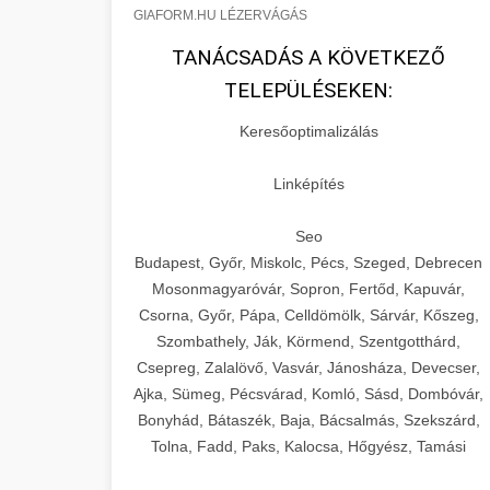
GIAFORM.HU LÉZERVÁGÁS
TANÁCSADÁS A KÖVETKEZŐ
TELEPÜLÉSEKEN:
Keresőoptimalizálás
Linképítés
Seo
Budapest, Győr, Miskolc, Pécs, Szeged, Debrecen
Mosonmagyaróvár, Sopron, Fertőd, Kapuvár,
Csorna, Győr, Pápa, Celldömölk, Sárvár, Kőszeg,
Szombathely, Ják, Körmend, Szentgotthárd,
Csepreg, Zalalövő, Vasvár, Jánosháza, Devecser,
Ajka, Sümeg, Pécsvárad, Komló, Sásd, Dombóvár,
Bonyhád, Bátaszék, Baja, Bácsalmás, Szekszárd,
Tolna, Fadd, Paks, Kalocsa, Hőgyész, Tamási