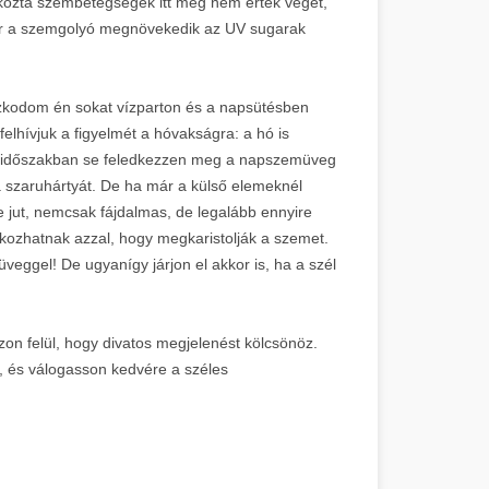
kozta szembetegségek itt még nem értek véget,
kor a szemgolyó megnövekedik az UV sugarak
tózkodom én sokat vízparton és a napsütésben
elhívjuk a figyelmét a hóvakságra: a hó is
éli időszakban se feledkezzen meg a napszemüveg
 a szaruhártyát. De ha már a külső elemeknél
 jut, nemcsak fájdalmas, de legalább ennyire
kozhatnak azzal, hogy megkaristolják a szemet.
veggel! De ugyanígy járjon el akkor is, ha a szél
zon felül, hogy divatos megjelenést kölcsönöz.
, és válogasson kedvére a széles