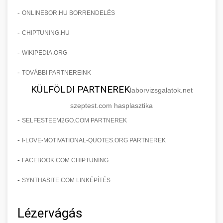
-
ONLINEBOR.HU BORRENDELÉS
-
CHIPTUNING.HU
-
WIKIPEDIA.ORG
-
TOVÁBBI PARTNEREINK
KÜLFÖLDI PARTNEREK
laborvizsgalatok.net
szeptest.com hasplasztika
-
SELFESTEEM2GO.COM PARTNEREK
-
I-LOVE-MOTIVATIONAL-QUOTES.ORG PARTNEREK
-
FACEBOOK.COM CHIPTUNING
-
SYNTHASITE.COM LINKÉPÍTÉS
Lézervágás