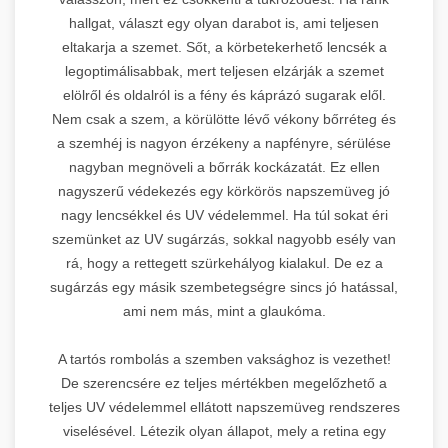
hallgat, választ egy olyan darabot is, ami teljesen
eltakarja a szemet. Sőt, a körbetekerhető lencsék a
legoptimálisabbak, mert teljesen elzárják a szemet
elölről és oldalról is a fény és káprázó sugarak elől.
Nem csak a szem, a körülötte lévő vékony bőrréteg és
a szemhéj is nagyon érzékeny a napfényre, sérülése
nagyban megnöveli a bőrrák kockázatát. Ez ellen
nagyszerű védekezés egy körkörös napszemüveg jó
nagy lencsékkel és UV védelemmel. Ha túl sokat éri
szemünket az UV sugárzás, sokkal nagyobb esély van
rá, hogy a rettegett szürkehályog kialakul. De ez a
sugárzás egy másik szembetegségre sincs jó hatással,
ami nem más, mint a glaukóma.
A tartós rombolás a szemben vaksághoz is vezethet!
De szerencsére ez teljes mértékben megelőzhető a
teljes UV védelemmel ellátott napszemüveg rendszeres
viselésével. Létezik olyan állapot, mely a retina egy