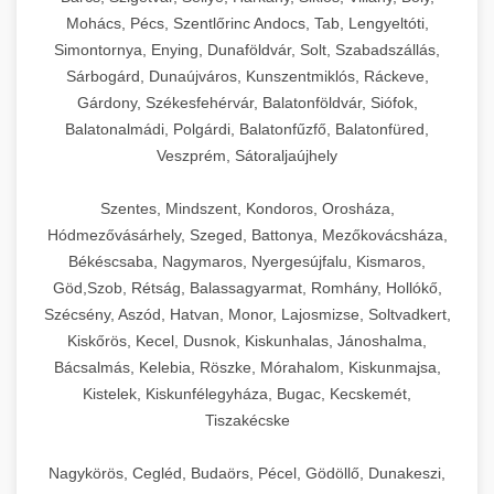
Mohács, Pécs, Szentlőrinc Andocs, Tab, Lengyeltóti,
Simontornya, Enying, Dunaföldvár, Solt, Szabadszállás,
Sárbogárd, Dunaújváros, Kunszentmiklós, Ráckeve,
Gárdony, Székesfehérvár, Balatonföldvár, Siófok,
Balatonalmádi, Polgárdi, Balatonfűzfő, Balatonfüred,
Veszprém, Sátoraljaújhely
Szentes, Mindszent, Kondoros, Orosháza,
Hódmezővásárhely, Szeged, Battonya, Mezőkovácsháza,
Békéscsaba, Nagymaros, Nyergesújfalu, Kismaros,
Göd,Szob, Rétság, Balassagyarmat, Romhány, Hollókő,
Szécsény, Aszód, Hatvan, Monor, Lajosmizse, Soltvadkert,
Kiskőrös, Kecel, Dusnok, Kiskunhalas, Jánoshalma,
Bácsalmás, Kelebia, Röszke, Mórahalom, Kiskunmajsa,
Kistelek, Kiskunfélegyháza, Bugac, Kecskemét,
Tiszakécske
Nagykörös, Cegléd, Budaörs, Pécel, Gödöllő, Dunakeszi,