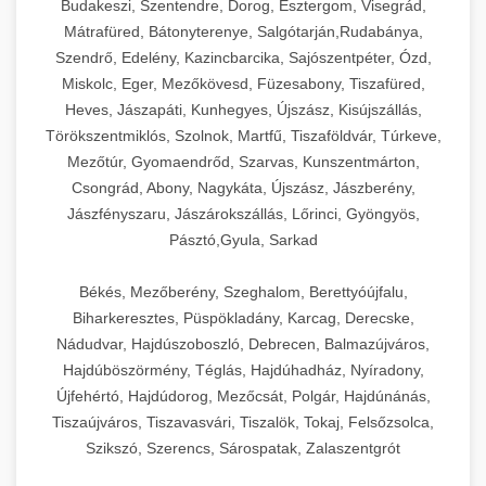
Budakeszi, Szentendre, Dorog, Esztergom, Visegrád,
Mátrafüred, Bátonyterenye, Salgótarján,Rudabánya,
Szendrő, Edelény, Kazincbarcika, Sajószentpéter, Ózd,
Miskolc, Eger, Mezőkövesd, Füzesabony, Tiszafüred,
Heves, Jászapáti, Kunhegyes, Újszász, Kisújszállás,
Törökszentmiklós, Szolnok, Martfű, Tiszaföldvár, Túrkeve,
Mezőtúr, Gyomaendrőd, Szarvas, Kunszentmárton,
Csongrád, Abony, Nagykáta, Újszász, Jászberény,
Jászfényszaru, Jászárokszállás, Lőrinci, Gyöngyös,
Pásztó,Gyula, Sarkad
Békés, Mezőberény, Szeghalom, Berettyóújfalu,
Biharkeresztes, Püspökladány, Karcag, Derecske,
Nádudvar, Hajdúszoboszló, Debrecen, Balmazújváros,
Hajdúböszörmény, Téglás, Hajdúhadház, Nyíradony,
Újfehértó, Hajdúdorog, Mezőcsát, Polgár, Hajdúnánás,
Tiszaújváros, Tiszavasvári, Tiszalök, Tokaj, Felsőzsolca,
Szikszó, Szerencs, Sárospatak, Zalaszentgrót