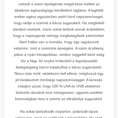
voksolt a szem épségének megőrzése mellett az
általános egészségügyi kérdéskört taglalva. A legtöbb
ember egész egyszerűen azért hord napszemüveget,
hogy védje a szemét a káros sugaraktól. Ha megfelelő
darabot viselünk, máris sokat tettünk annak érdekében,
hogy a napsugarak nehogy megbetegítsék szemünket.
Nem hiába van a mondás, hogy úgy vigyázzunk
valamire, mint a szemünk épségére. A szem érzékeny,
pláne a nyári hónapokban, amikor reggeltől késő estig
tűz a Nap. Az enyhe irritációtól a legsúlyosabb
betegségekig bármi kialakulhat a káros sugárzástól.
Nincs más mód, védekezni kell ellene, méghozzá egy
jól kiválasztott minőségi napszemüveggel. A keresés
induljon azzal, hogy 100 % UVA és UVB védelmet
biztosító darabok közt nézegessen, ugyanis ezekkel
biztonságban lesz a szeme az ultraibolya sugaraktól.
Ha sokat tartózkodik vízparton, polarizált típust
válasszon, mert ez csökkenti a tükröződést. Ha ránk