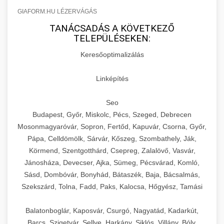
GIAFORM.HU LÉZERVÁGÁS
TANÁCSADÁS A KÖVETKEZŐ
TELEPÜLÉSEKEN:
Keresőoptimalizálás
Linképítés
Seo
Budapest, Győr, Miskolc, Pécs, Szeged, Debrecen
Mosonmagyaróvár, Sopron, Fertőd, Kapuvár, Csorna, Győr,
Pápa, Celldömölk, Sárvár, Kőszeg, Szombathely, Ják,
Körmend, Szentgotthárd, Csepreg, Zalalövő, Vasvár,
Jánosháza, Devecser, Ajka, Sümeg, Pécsvárad, Komló,
Sásd, Dombóvár, Bonyhád, Bátaszék, Baja, Bácsalmás,
Szekszárd, Tolna, Fadd, Paks, Kalocsa, Hőgyész, Tamási
Balatonboglár, Kaposvár, Csurgó, Nagyatád, Kadarkút,
Barcs, Szigetvár, Sellye, Harkány, Siklós, Villány, Bóly,