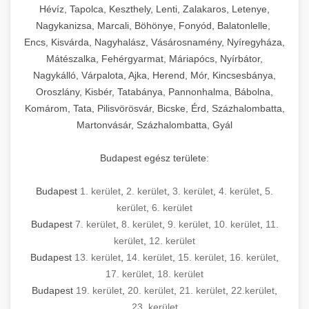
Hévíz, Tapolca, Keszthely, Lenti, Zalakaros, Letenye,
Nagykanizsa, Marcali, Böhönye, Fonyód, Balatonlelle,
Encs, Kisvárda, Nagyhalász, Vásárosnamény, Nyíregyháza,
Mátészalka, Fehérgyarmat, Máriapócs, Nyírbátor,
Nagykálló, Várpalota, Ajka, Herend, Mór, Kincsesbánya,
Oroszlány, Kisbér, Tatabánya, Pannonhalma, Bábolna,
Komárom, Tata, Pilisvörösvár, Bicske, Érd, Százhalombatta,
Martonvásár, Százhalombatta, Gyál
Budapest egész területe:
Budapest
1. kerület
,
2. kerület
,
3. kerület
,
4. kerület
,
5.
kerület
,
6. kerület
Budapest
7. kerület
,
8. kerület
,
9. kerület
,
10. kerület
,
11.
kerület
,
12. kerület
Budapest
13. kerület
,
14. kerület
,
15. kerület
,
16. kerület
,
17. kerület
,
18. kerület
Budapest
19. kerület
,
20. kerület
,
21. kerület
,
22.kerület
,
23. kerület