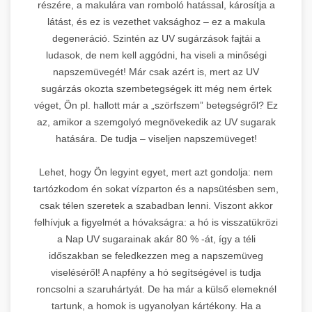
részére, a makulára van romboló hatással, károsítja a
látást, és ez is vezethet vaksághoz – ez a makula
degeneráció. Szintén az UV sugárzások fajtái a
ludasok, de nem kell aggódni, ha viseli a minőségi
napszemüvegét! Már csak azért is, mert az UV
sugárzás okozta szembetegségek itt még nem értek
véget, Ön pl. hallott már a „szörfszem” betegségről? Ez
az, amikor a szemgolyó megnövekedik az UV sugarak
hatására. De tudja – viseljen napszemüveget!
Lehet, hogy Ön legyint egyet, mert azt gondolja: nem
tartózkodom én sokat vízparton és a napsütésben sem,
csak télen szeretek a szabadban lenni. Viszont akkor
felhívjuk a figyelmét a hóvakságra: a hó is visszatükrözi
a Nap UV sugarainak akár 80 % -át, így a téli
időszakban se feledkezzen meg a napszemüveg
viseléséről! A napfény a hó segítségével is tudja
roncsolni a szaruhártyát. De ha már a külső elemeknél
tartunk, a homok is ugyanolyan kártékony. Ha a