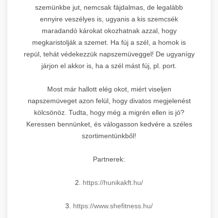
szemünkbe jut, nemcsak fájdalmas, de legalább
ennyire veszélyes is, ugyanis a kis szemcsék
maradandó károkat okozhatnak azzal, hogy
megkaristolják a szemet. Ha fúj a szél, a homok is
repül, tehát védekezzük napszemüveggel! De ugyanígy
járjon el akkor is, ha a szél mást fúj, pl. port.
Most már hallott elég okot, miért viseljen
napszemüveget azon felül, hogy divatos megjelenést
kölcsönöz. Tudta, hogy még a migrén ellen is jó?
Keressen bennünket, és válogasson kedvére a széles
szortimentünkből!
Partnerek:
2.
https://hunikakft.hu/
3.
https://www.shefitness.hu/