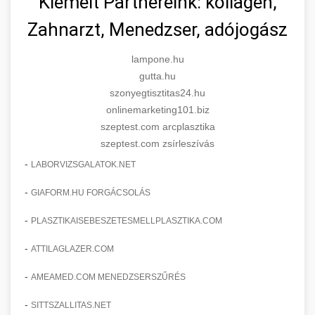
Kiemelt Partnereink: kollagén,
Zahnarzt, Menedzser, adójogász
lampone.hu
gutta.hu
szonyegtisztitas24.hu
onlinemarketing101.biz
szeptest.com arcplasztika
szeptest.com zsírleszívás
-
LABORVIZSGALATOK.NET
-
GIAFORM.HU FORGÁCSOLÁS
-
PLASZTIKAISEBESZETESMELLPLASZTIKA.COM
-
ATTILAGLAZER.COM
-
AMEAMED.COM MENEDZSERSZŰRÉS
-
SITTSZALLITAS.NET