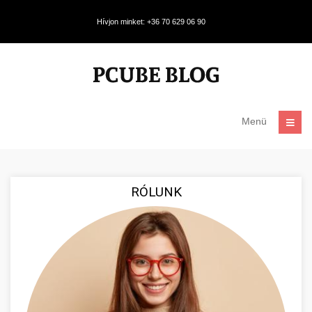
Hívjon minket: +36 70 629 06 90
Menü
RÓLUNK