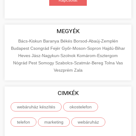
Kapcsolat
MEGYÉK
Bács-Kiskun
Baranya
Békés
Borsod-Abaúj-Zemplén
Budapest
Csongrád
Fejér
Győr-Moson-Sopron
Hajdú-Bihar
Heves
Jász-Nagykun-Szolnok
Komárom-Esztergom
Nógrád
Pest
Somogy
Szabolcs-Szatmár-Bereg
Tolna
Vas
Veszprém
Zala
CIMKÉK
webáruház készítés
okostelefon
telefon
marketing
webáruház