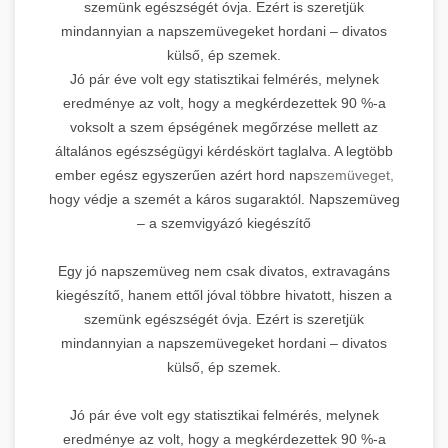
szemünk egészségét óvja. Ezért is szeretjük
mindannyian a napszemüvegeket hordani – divatos
külső, ép szemek.
Jó pár éve volt egy statisztikai felmérés, melynek
eredménye az volt, hogy a megkérdezettek 90 %-a
voksolt a szem épségének megőrzése mellett az
általános egészségügyi kérdéskört taglalva. A legtöbb
ember egész egyszerűen azért hord nap
szemüveget,
hogy védje a szemét a káros sugaraktól. Napszemüveg
– a szemvigyázó kiegészítő
Egy jó napszemüveg nem csak divatos, extravagáns
kiegészítő, hanem ettől jóval többre hivatott, hiszen a
szemünk egészségét óvja. Ezért is szeretjük
mindannyian a napszemüvegeket hordani – divatos
külső, ép szemek.
Jó pár éve volt egy statisztikai felmérés, melynek
eredménye az volt, hogy a megkérdezettek 90 %-a