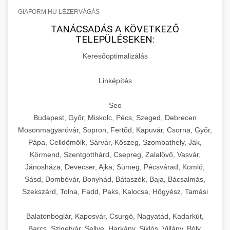
GIAFORM.HU LÉZERVÁGÁS
TANÁCSADÁS A KÖVETKEZŐ
TELEPÜLÉSEKEN:
Keresőoptimalizálás
Linképítés
Seo
Budapest, Győr, Miskolc, Pécs, Szeged, Debrecen
Mosonmagyaróvár, Sopron, Fertőd, Kapuvár, Csorna, Győr,
Pápa, Celldömölk, Sárvár, Kőszeg, Szombathely, Ják,
Körmend, Szentgotthárd, Csepreg, Zalalövő, Vasvár,
Jánosháza, Devecser, Ajka, Sümeg, Pécsvárad, Komló,
Sásd, Dombóvár, Bonyhád, Bátaszék, Baja, Bácsalmás,
Szekszárd, Tolna, Fadd, Paks, Kalocsa, Hőgyész, Tamási
Balatonboglár, Kaposvár, Csurgó, Nagyatád, Kadarkút,
Barcs, Szigetvár, Sellye, Harkány, Siklós, Villány, Bóly,