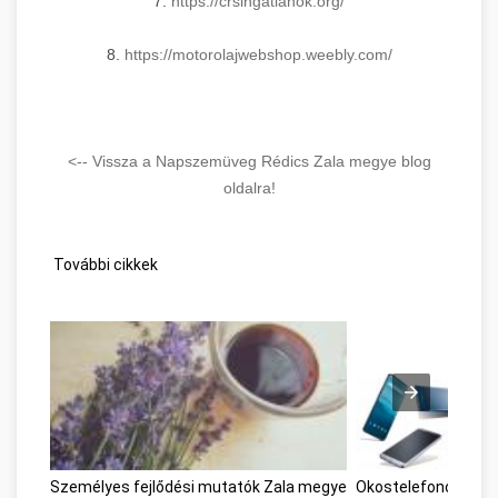
7.
https://crsingatlanok.org/
8.
https://motorolajwebshop.
weebly.com/
<-- Vissza a Napszemüveg Rédics Zala megye blog
oldalra!
További cikkek
Személyes fejlődési mutatók Zala megye
Okostelefonok Zal