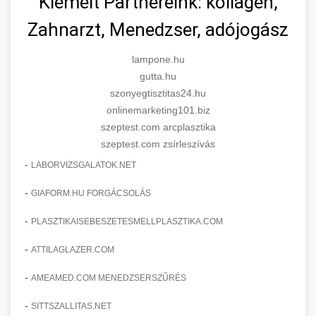
Kiemelt Partnereink: kollagén,
Zahnarzt, Menedzser, adójogász
lampone.hu
gutta.hu
szonyegtisztitas24.hu
onlinemarketing101.biz
szeptest.com arcplasztika
szeptest.com zsírleszívás
-
LABORVIZSGALATOK.NET
-
GIAFORM.HU FORGÁCSOLÁS
-
PLASZTIKAISEBESZETESMELLPLASZTIKA.COM
-
ATTILAGLAZER.COM
-
AMEAMED.COM MENEDZSERSZŰRÉS
-
SITTSZALLITAS.NET