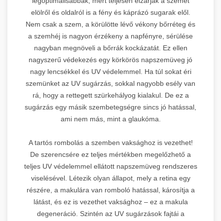
legoptimálisabbak, mert teljesen elzárják a szemet
elölről és oldalról is a fény és káprázó sugarak elől.
Nem csak a szem, a körülötte lévő vékony bőrréteg és
a szemhéj is nagyon érzékeny a napfényre, sérülése
nagyban megnöveli a bőrrák kockázatát. Ez ellen
nagyszerű védekezés egy körkörös napszemüveg jó
nagy lencsékkel és UV védelemmel. Ha túl sokat éri
szemünket az UV sugárzás, sokkal nagyobb esély van
rá, hogy a rettegett szürkehályog kialakul. De ez a
sugárzás egy másik szembetegségre sincs jó hatással,
ami nem más, mint a glaukóma.
A tartós rombolás a szemben vaksághoz is vezethet!
De szerencsére ez teljes mértékben megelőzhető a
teljes UV védelemmel ellátott napszemüveg rendszeres
viselésével. Létezik olyan állapot, mely a retina egy
részére, a makulára van romboló hatással, károsítja a
látást, és ez is vezethet vaksághoz – ez a makula
degeneráció. Szintén az UV sugárzások fajtái a