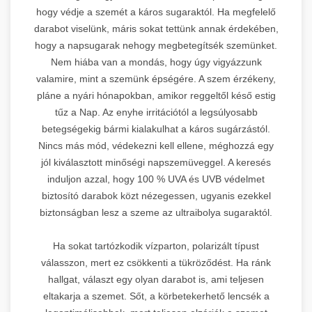
hogy védje a szemét a káros sugaraktól. Ha megfelelő
darabot viselünk, máris sokat tettünk annak érdekében,
hogy a napsugarak nehogy megbetegítsék szemünket.
Nem hiába van a mondás, hogy úgy vigyázzunk
valamire, mint a szemünk épségére. A szem érzékeny,
pláne a nyári hónapokban, amikor reggeltől késő estig
tűz a Nap. Az enyhe irritációtól a legsúlyosabb
betegségekig bármi kialakulhat a káros sugárzástól.
Nincs más mód, védekezni kell ellene, méghozzá egy
jól kiválasztott minőségi napszemüveggel. A keresés
induljon azzal, hogy 100 % UVA és UVB védelmet
biztosító darabok közt nézegessen, ugyanis ezekkel
biztonságban lesz a szeme az ultraibolya sugaraktól.
Ha sokat tartózkodik vízparton, polarizált típust
válasszon, mert ez csökkenti a tükröződést. Ha ránk
hallgat, választ egy olyan darabot is, ami teljesen
eltakarja a szemet. Sőt, a körbetekerhető lencsék a