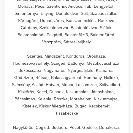
Mohács, Pécs, Szentlőrinc Andocs, Tab, Lengyeltóti,
Simontornya, Enying, Dunaföldvár, Solt, Szabadszállás,
Sárbogárd, Dunaújváros, Kunszentmiklós, Ráckeve,
Gárdony, Székesfehérvár, Balatonföldvár, Siófok,
Balatonalmádi, Polgárdi, Balatonfűzfő, Balatonfüred,
Veszprém, Sátoraljaújhely
Szentes, Mindszent, Kondoros, Orosháza,
Hódmezővásárhely, Szeged, Battonya, Mezőkovácsháza,
Békéscsaba, Nagymaros, Nyergesújfalu, Kismaros,
Göd,Szob, Rétság, Balassagyarmat, Romhány, Hollókő,
Szécsény, Aszód, Hatvan, Monor, Lajosmizse, Soltvadkert,
Kiskőrös, Kecel, Dusnok, Kiskunhalas, Jánoshalma,
Bácsalmás, Kelebia, Röszke, Mórahalom, Kiskunmajsa,
Kistelek, Kiskunfélegyháza, Bugac, Kecskemét,
Tiszakécske
Nagykörös, Cegléd, Budaörs, Pécel, Gödöllő, Dunakeszi,