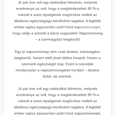
Jó pár éve volt egy statisztikai felmérés, melynek
eredménye az volt, hogy a megkérdezettek 90 %-a
voksolt a szem épségének megőrzése mellett az
általános egészségügyi kérdéskört taglalva. A legtöbb
ember egész egyszerűen azért hord nap
szemüveget,
hogy védje a szemét a káros sugaraktól. Napszemüveg
– a szemvigyázó kiegészítő
Egy jó napszemüveg nem csak divatos, extravagáns
kiegészítő, hanem ettől jóval többre hivatott, hiszen a
szemünk egészségét óvja. Ezért is szeretjük
mindannyian a napszemüvegeket hordani – divatos
külső, ép szemek.
Jó pár éve volt egy statisztikai felmérés, melynek
eredménye az volt, hogy a megkérdezettek 90 %-a
voksolt a szem épségének megőrzése mellett az
általános egészségügyi kérdéskört taglalva. A legtöbb
ember egész egyszerűen azért hord napszemüveget,