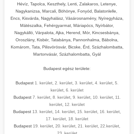
Hévíz, Tapolca, Keszthely, Lenti, Zalakaros, Letenye,
Nagykanizsa, Marcali, Böhönye, Fonyód, Balatonlelle,
Encs, Kisvárda, Nagyhalász, Vásárosnamény, Nyíregyháza,
Mátészalka, Fehérgyarmat, Máriapócs, Nyírbátor,
Nagykálló, Várpalota, Ajka, Herend, Mór, Kincsesbánya,
Oroszlány, Kisbér, Tatabánya, Pannonhalma, Bábolna,
Komárom, Tata, Pilisvörösvár, Bicske, Érd, Százhalombatta,
Martonvásár, Százhalombatta, Gyál
Budapest egész területe:
Budapest
1. kerület
,
2. kerület
,
3. kerület
,
4. kerület
,
5.
kerület
,
6. kerület
Budapest
7. kerület
,
8. kerület
,
9. kerület
,
10. kerület
,
11.
kerület
,
12. kerület
Budapest
13. kerület
,
14. kerület
,
15. kerület
,
16. kerület
,
17. kerület
,
18. kerület
Budapest
19. kerület
,
20. kerület
,
21. kerület
,
22.kerület
,
23. kerület