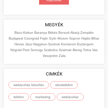
Kapcsolat
MEGYÉK
Bács-Kiskun
Baranya
Békés
Borsod-Abaúj-Zemplén
Budapest
Csongrád
Fejér
Győr-Moson-Sopron
Hajdú-Bihar
Heves
Jász-Nagykun-Szolnok
Komárom-Esztergom
Nógrád
Pest
Somogy
Szabolcs-Szatmár-Bereg
Tolna
Vas
Veszprém
Zala
CIMKÉK
webáruház készítés
okostelefon
telefon
marketing
webáruház