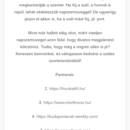
megkaristolják a szemet. Ha fúj a szél, a homok is
repül, tehát védekezzük napszemüveggel! De ugyanígy
járjon el akkor is, ha a szél mást fúj, pl. port.
Most már hallott elég okot, miért viseljen
napszemüveget azon felül, hogy divatos megjelenést
kölcsönöz. Tudta, hogy még a migrén ellen is jó?
Keressen bennünket, és válogasson kedvére a széles
szortimentünkből!
Partnerek:
2.
https://hunikakft.hu/
3.
https://www.shefitness.hu/
4.
https://budapestarak.weebly.
com/