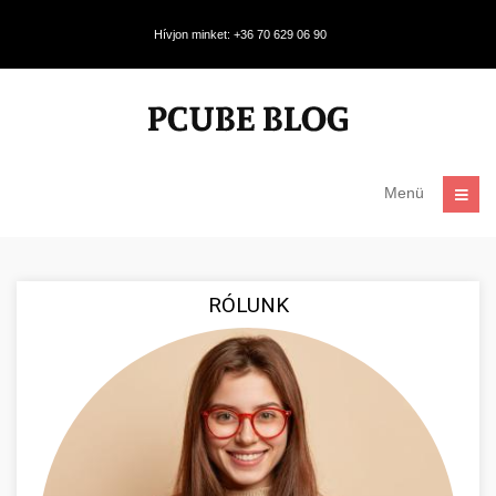
Hívjon minket: +36 70 629 06 90
Menü
RÓLUNK