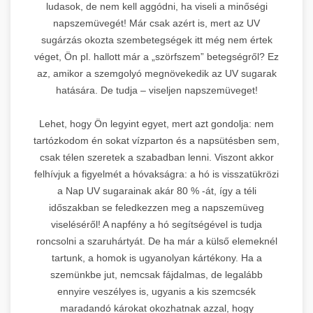
ludasok, de nem kell aggódni, ha viseli a minőségi
napszemüvegét! Már csak azért is, mert az UV
sugárzás okozta szembetegségek itt még nem értek
véget, Ön pl. hallott már a „szörfszem” betegségről? Ez
az, amikor a szemgolyó megnövekedik az UV sugarak
hatására. De tudja – viseljen napszemüveget!
Lehet, hogy Ön legyint egyet, mert azt gondolja: nem
tartózkodom én sokat vízparton és a napsütésben sem,
csak télen szeretek a szabadban lenni. Viszont akkor
felhívjuk a figyelmét a hóvakságra: a hó is visszatükrözi
a Nap UV sugarainak akár 80 % -át, így a téli
időszakban se feledkezzen meg a napszemüveg
viseléséről! A napfény a hó segítségével is tudja
roncsolni a szaruhártyát. De ha már a külső elemeknél
tartunk, a homok is ugyanolyan kártékony. Ha a
szemünkbe jut, nemcsak fájdalmas, de legalább
ennyire veszélyes is, ugyanis a kis szemcsék
maradandó károkat okozhatnak azzal, hogy