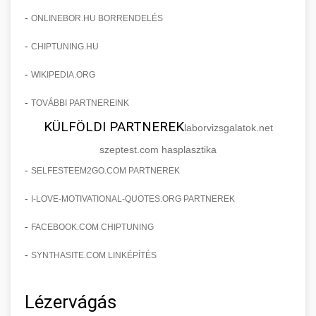
-
ONLINEBOR.HU BORRENDELÉS
-
CHIPTUNING.HU
-
WIKIPEDIA.ORG
-
TOVÁBBI PARTNEREINK
KÜLFÖLDI PARTNEREK
laborvizsgalatok.net
szeptest.com hasplasztika
-
SELFESTEEM2GO.COM PARTNEREK
-
I-LOVE-MOTIVATIONAL-QUOTES.ORG PARTNEREK
-
FACEBOOK.COM CHIPTUNING
-
SYNTHASITE.COM LINKÉPÍTÉS
Lézervágás