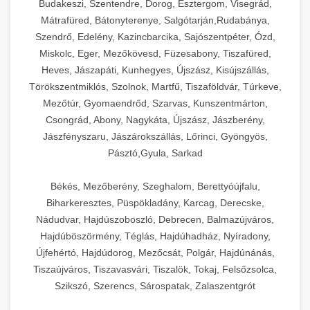
Budakeszi, Szentendre, Dorog, Esztergom, Visegrád,
Mátrafüred, Bátonyterenye, Salgótarján,Rudabánya,
Szendrő, Edelény, Kazincbarcika, Sajószentpéter, Ózd,
Miskolc, Eger, Mezőkövesd, Füzesabony, Tiszafüred,
Heves, Jászapáti, Kunhegyes, Újszász, Kisújszállás,
Törökszentmiklós, Szolnok, Martfű, Tiszaföldvár, Túrkeve,
Mezőtúr, Gyomaendrőd, Szarvas, Kunszentmárton,
Csongrád, Abony, Nagykáta, Újszász, Jászberény,
Jászfényszaru, Jászárokszállás, Lőrinci, Gyöngyös,
Pásztó,Gyula, Sarkad
Békés, Mezőberény, Szeghalom, Berettyóújfalu,
Biharkeresztes, Püspökladány, Karcag, Derecske,
Nádudvar, Hajdúszoboszló, Debrecen, Balmazújváros,
Hajdúböszörmény, Téglás, Hajdúhadház, Nyíradony,
Újfehértó, Hajdúdorog, Mezőcsát, Polgár, Hajdúnánás,
Tiszaújváros, Tiszavasvári, Tiszalök, Tokaj, Felsőzsolca,
Szikszó, Szerencs, Sárospatak, Zalaszentgrót