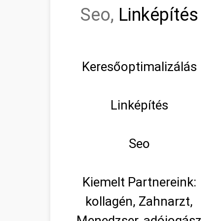
Seo,
Linképítés
Keresőoptimalizálás
Linképítés
Seo
Kiemelt Partnereink:
kollagén, Zahnarzt,
Menedzser, adójogász