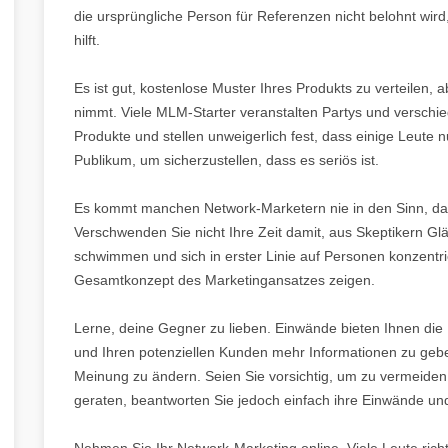
die ursprüngliche Person für Referenzen nicht belohnt wird,
hilft.
Es ist gut, kostenlose Muster Ihres Produkts zu verteilen
nimmt. Viele MLM-Starter veranstalten Partys und verschi
Produkte und stellen unweigerlich fest, dass einige Leute 
Publikum, um sicherzustellen, dass es seriös ist.
Es kommt manchen Network-Marketern nie in den Sinn, das
Verschwenden Sie nicht Ihre Zeit damit, aus Skeptikern 
schwimmen und sich in erster Linie auf Personen konzentr
Gesamtkonzept des Marketingansatzes zeigen.
Lerne, deine Gegner zu lieben. Einwände bieten Ihnen die M
und Ihren potenziellen Kunden mehr Informationen zu geb
Meinung zu ändern. Seien Sie vorsichtig, um zu vermeiden,
geraten, beantworten Sie jedoch einfach ihre Einwände un
Nehmen Sie Ihr Network-Marketing online. Viele Leute rich