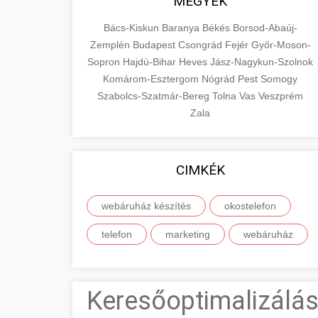
MEGYÉK
Bács-Kiskun
Baranya
Békés
Borsod-Abaúj-
Zemplén
Budapest
Csongrád
Fejér
Győr-Moson-
Sopron
Hajdú-Bihar
Heves
Jász-Nagykun-Szolnok
Komárom-Esztergom
Nógrád
Pest
Somogy
Szabolcs-Szatmár-Bereg
Tolna
Vas
Veszprém
Zala
CIMKÉK
webáruház készítés
okostelefon
telefon
marketing
webáruház
Keresőoptimalizálás