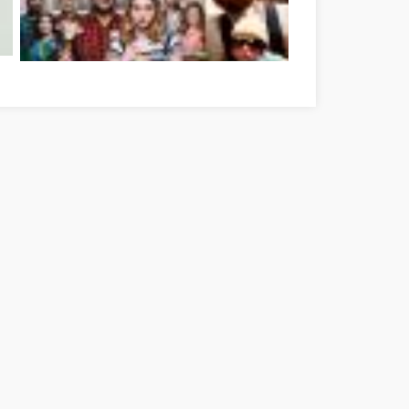
ye
A legjobb vígjátékok, amelyeket kötelező megnézni Borsod-Abaú