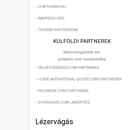
-
CHIPTUNING.HU
-
WIKIPEDIA.ORG
-
TOVÁBBI PARTNEREINK
KÜLFÖLDI PARTNEREK
laborvizsgalatok.net
szeptest.com hasplasztika
-
SELFESTEEM2GO.COM PARTNEREK
-
I-LOVE-MOTIVATIONAL-QUOTES.ORG PARTNEREK
-
FACEBOOK.COM CHIPTUNING
-
SYNTHASITE.COM LINKÉPÍTÉS
Lézervágás