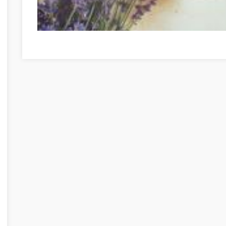
Személyes fejlődési mutatók Borsod-Abaúj-Zemplén meg