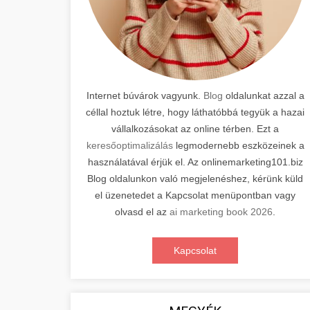
Internet búvárok vagyunk.
Blog
oldalunkat azzal a
céllal hoztuk létre, hogy láthatóbbá tegyük a hazai
vállalkozásokat az online térben. Ezt a
keresőoptimalizálás
legmodernebb eszközeinek a
használatával érjük el. Az onlinemarketing101.biz
Blog oldalunkon való megjelenéshez, kérünk küld
el üzenetedet a Kapcsolat menüpontban vagy
olvasd el az
ai marketing book 2026
.
Kapcsolat