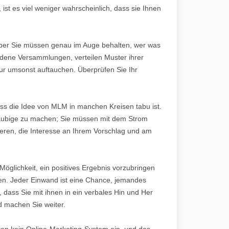
 ist es viel weniger wahrscheinlich, dass sie Ihnen
, aber Sie müssen genau im Auge behalten, wer was
edene Versammlungen, verteilen Muster ihrer
nur umsonst auftauchen. Überprüfen Sie Ihr
s die Idee von MLM in manchen Kreisen tabu ist.
Gläubige zu machen; Sie müssen mit dem Strom
ieren, die Interesse an Ihrem Vorschlag und am
öglichkeit, ein positives Ergebnis vorzubringen
en. Jeder Einwand ist eine Chance, jemandes
 dass Sie mit ihnen in ein verbales Hin und Her
d machen Sie weiter.
ten kein Online-Marketing-System ein, und das