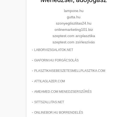
lampone.hu
gutta.hu
szonyegtisztitas24.hu
onlinemarketing101.biz
szeptest.com arcplasztika
szeptest.com zsírleszívás
-
LABORVIZSGALATOK.NET
-
GIAFORM.HU FORGÁCSOLÁS
-
PLASZTIKAISEBESZETESMELLPLASZTIKA.COM
-
ATTILAGLAZER.COM
-
AMEAMED.COM MENEDZSERSZŰRÉS
-
SITTSZALLITAS.NET
-
ONLINEBOR.HU BORRENDELÉS