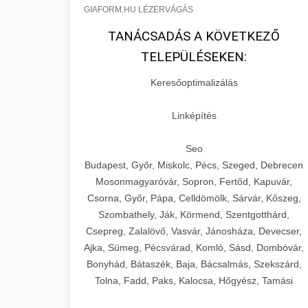
GIAFORM.HU LÉZERVÁGÁS
TANÁCSADÁS A KÖVETKEZŐ
TELEPÜLÉSEKEN:
Keresőoptimalizálás
Linképítés
Seo
Budapest, Győr, Miskolc, Pécs, Szeged, Debrecen
Mosonmagyaróvár, Sopron, Fertőd, Kapuvár,
Csorna, Győr, Pápa, Celldömölk, Sárvár, Kőszeg,
Szombathely, Ják, Körmend, Szentgotthárd,
Csepreg, Zalalövő, Vasvár, Jánosháza, Devecser,
Ajka, Sümeg, Pécsvárad, Komló, Sásd, Dombóvár,
Bonyhád, Bátaszék, Baja, Bácsalmás, Szekszárd,
Tolna, Fadd, Paks, Kalocsa, Hőgyész, Tamási