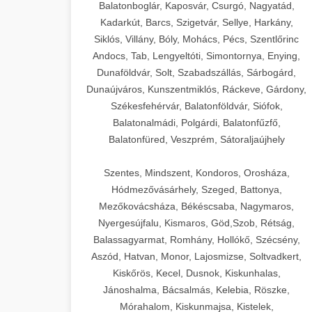
Balatonboglár, Kaposvár, Csurgó, Nagyatád,
Kadarkút, Barcs, Szigetvár, Sellye, Harkány,
Siklós, Villány, Bóly, Mohács, Pécs, Szentlőrinc
Andocs, Tab, Lengyeltóti, Simontornya, Enying,
Dunaföldvár, Solt, Szabadszállás, Sárbogárd,
Dunaújváros, Kunszentmiklós, Ráckeve, Gárdony,
Székesfehérvár, Balatonföldvár, Siófok,
Balatonalmádi, Polgárdi, Balatonfűzfő,
Balatonfüred, Veszprém, Sátoraljaújhely
Szentes, Mindszent, Kondoros, Orosháza,
Hódmezővásárhely, Szeged, Battonya,
Mezőkovácsháza, Békéscsaba, Nagymaros,
Nyergesújfalu, Kismaros, Göd,Szob, Rétság,
Balassagyarmat, Romhány, Hollókő, Szécsény,
Aszód, Hatvan, Monor, Lajosmizse, Soltvadkert,
Kiskőrös, Kecel, Dusnok, Kiskunhalas,
Jánoshalma, Bácsalmás, Kelebia, Röszke,
Mórahalom, Kiskunmajsa, Kistelek,