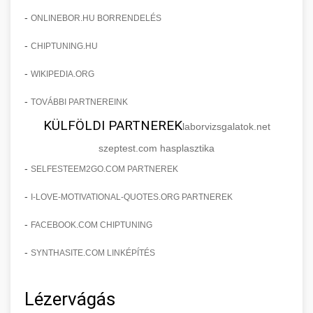
-
ONLINEBOR.HU BORRENDELÉS
-
CHIPTUNING.HU
-
WIKIPEDIA.ORG
-
TOVÁBBI PARTNEREINK
KÜLFÖLDI PARTNEREK
laborvizsgalatok.net
szeptest.com hasplasztika
-
SELFESTEEM2GO.COM PARTNEREK
-
I-LOVE-MOTIVATIONAL-QUOTES.ORG PARTNEREK
-
FACEBOOK.COM CHIPTUNING
-
SYNTHASITE.COM LINKÉPÍTÉS
Lézervágás