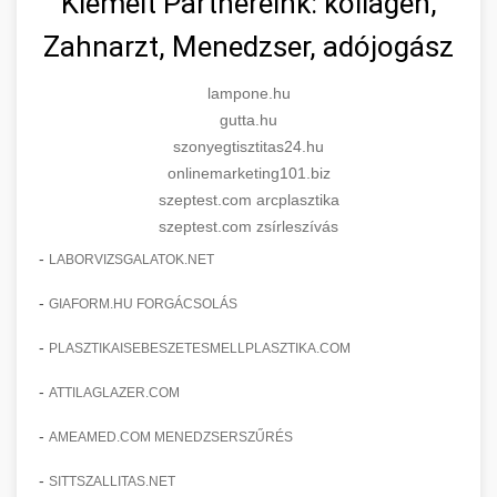
Kiemelt Partnereink: kollagén,
Zahnarzt, Menedzser, adójogász
lampone.hu
gutta.hu
szonyegtisztitas24.hu
onlinemarketing101.biz
szeptest.com arcplasztika
szeptest.com zsírleszívás
-
LABORVIZSGALATOK.NET
-
GIAFORM.HU FORGÁCSOLÁS
-
PLASZTIKAISEBESZETESMELLPLASZTIKA.COM
-
ATTILAGLAZER.COM
-
AMEAMED.COM MENEDZSERSZŰRÉS
-
SITTSZALLITAS.NET