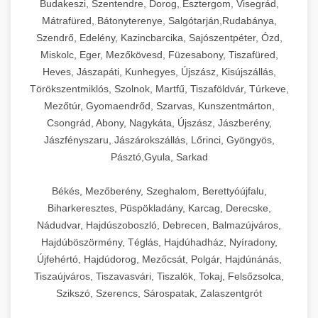
Budakeszi, Szentendre, Dorog, Esztergom, Visegrád,
Mátrafüred, Bátonyterenye, Salgótarján,Rudabánya,
Szendrő, Edelény, Kazincbarcika, Sajószentpéter, Ózd,
Miskolc, Eger, Mezőkövesd, Füzesabony, Tiszafüred,
Heves, Jászapáti, Kunhegyes, Újszász, Kisújszállás,
Törökszentmiklós, Szolnok, Martfű, Tiszaföldvár, Túrkeve,
Mezőtúr, Gyomaendrőd, Szarvas, Kunszentmárton,
Csongrád, Abony, Nagykáta, Újszász, Jászberény,
Jászfényszaru, Jászárokszállás, Lőrinci, Gyöngyös,
Pásztó,Gyula, Sarkad
Békés, Mezőberény, Szeghalom, Berettyóújfalu,
Biharkeresztes, Püspökladány, Karcag, Derecske,
Nádudvar, Hajdúszoboszló, Debrecen, Balmazújváros,
Hajdúböszörmény, Téglás, Hajdúhadház, Nyíradony,
Újfehértó, Hajdúdorog, Mezőcsát, Polgár, Hajdúnánás,
Tiszaújváros, Tiszavasvári, Tiszalök, Tokaj, Felsőzsolca,
Szikszó, Szerencs, Sárospatak, Zalaszentgrót