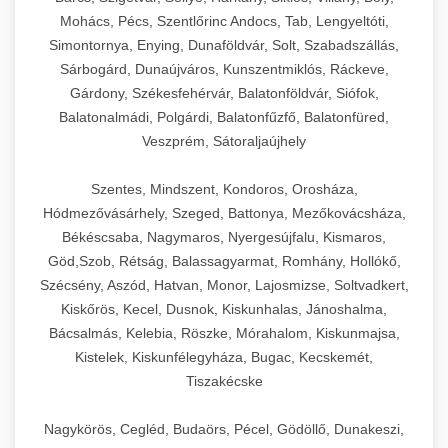
Mohács, Pécs, Szentlőrinc Andocs, Tab, Lengyeltóti,
Simontornya, Enying, Dunaföldvár, Solt, Szabadszállás,
Sárbogárd, Dunaújváros, Kunszentmiklós, Ráckeve,
Gárdony, Székesfehérvár, Balatonföldvár, Siófok,
Balatonalmádi, Polgárdi, Balatonfűzfő, Balatonfüred,
Veszprém, Sátoraljaújhely
Szentes, Mindszent, Kondoros, Orosháza,
Hódmezővásárhely, Szeged, Battonya, Mezőkovácsháza,
Békéscsaba, Nagymaros, Nyergesújfalu, Kismaros,
Göd,Szob, Rétság, Balassagyarmat, Romhány, Hollókő,
Szécsény, Aszód, Hatvan, Monor, Lajosmizse, Soltvadkert,
Kiskőrös, Kecel, Dusnok, Kiskunhalas, Jánoshalma,
Bácsalmás, Kelebia, Röszke, Mórahalom, Kiskunmajsa,
Kistelek, Kiskunfélegyháza, Bugac, Kecskemét,
Tiszakécske
Nagykörös, Cegléd, Budaörs, Pécel, Gödöllő, Dunakeszi,