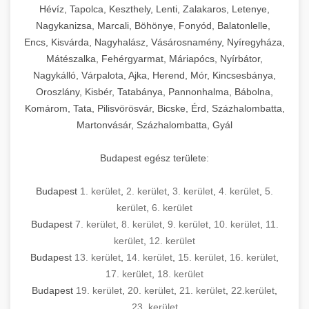
Hévíz, Tapolca, Keszthely, Lenti, Zalakaros, Letenye,
Nagykanizsa, Marcali, Böhönye, Fonyód, Balatonlelle,
Encs, Kisvárda, Nagyhalász, Vásárosnamény, Nyíregyháza,
Mátészalka, Fehérgyarmat, Máriapócs, Nyírbátor,
Nagykálló, Várpalota, Ajka, Herend, Mór, Kincsesbánya,
Oroszlány, Kisbér, Tatabánya, Pannonhalma, Bábolna,
Komárom, Tata, Pilisvörösvár, Bicske, Érd, Százhalombatta,
Martonvásár, Százhalombatta, Gyál
Budapest egész területe:
Budapest
1. kerület
,
2. kerület
,
3. kerület
,
4. kerület
,
5.
kerület
,
6. kerület
Budapest
7. kerület
,
8. kerület
,
9. kerület
,
10. kerület
,
11.
kerület
,
12. kerület
Budapest
13. kerület
,
14. kerület
,
15. kerület
,
16. kerület
,
17. kerület
,
18. kerület
Budapest
19. kerület
,
20. kerület
,
21. kerület
,
22.kerület
,
23. kerület