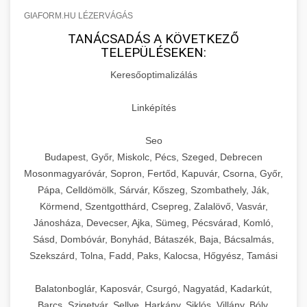
GIAFORM.HU LÉZERVÁGÁS
TANÁCSADÁS A KÖVETKEZŐ
TELEPÜLÉSEKEN:
Keresőoptimalizálás
Linképítés
Seo
Budapest, Győr, Miskolc, Pécs, Szeged, Debrecen
Mosonmagyaróvár, Sopron, Fertőd, Kapuvár, Csorna, Győr,
Pápa, Celldömölk, Sárvár, Kőszeg, Szombathely, Ják,
Körmend, Szentgotthárd, Csepreg, Zalalövő, Vasvár,
Jánosháza, Devecser, Ajka, Sümeg, Pécsvárad, Komló,
Sásd, Dombóvár, Bonyhád, Bátaszék, Baja, Bácsalmás,
Szekszárd, Tolna, Fadd, Paks, Kalocsa, Hőgyész, Tamási
Balatonboglár, Kaposvár, Csurgó, Nagyatád, Kadarkút,
Barcs, Szigetvár, Sellye, Harkány, Siklós, Villány, Bóly,