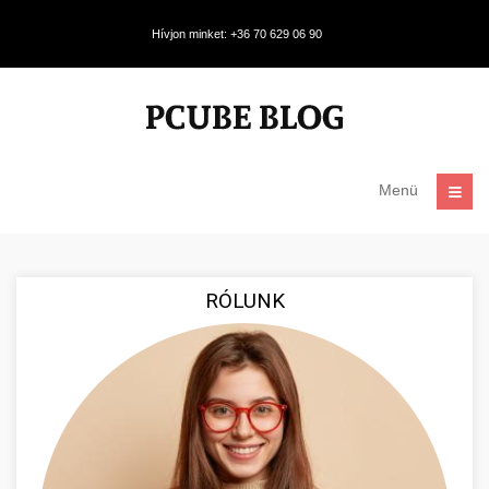
Hívjon minket: +36 70 629 06 90
Menü
RÓLUNK