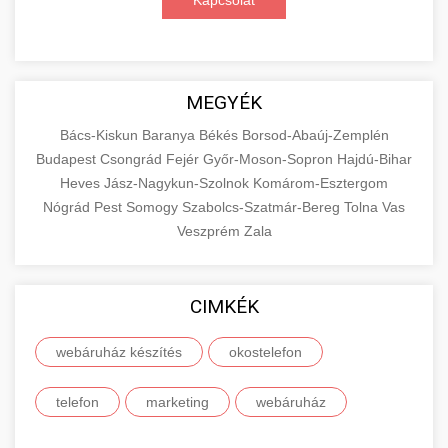
Kapcsolat
MEGYÉK
Bács-Kiskun
Baranya
Békés
Borsod-Abaúj-Zemplén
Budapest
Csongrád
Fejér
Győr-Moson-Sopron
Hajdú-Bihar
Heves
Jász-Nagykun-Szolnok
Komárom-Esztergom
Nógrád
Pest
Somogy
Szabolcs-Szatmár-Bereg
Tolna
Vas
Veszprém
Zala
CIMKÉK
webáruház készítés
okostelefon
telefon
marketing
webáruház