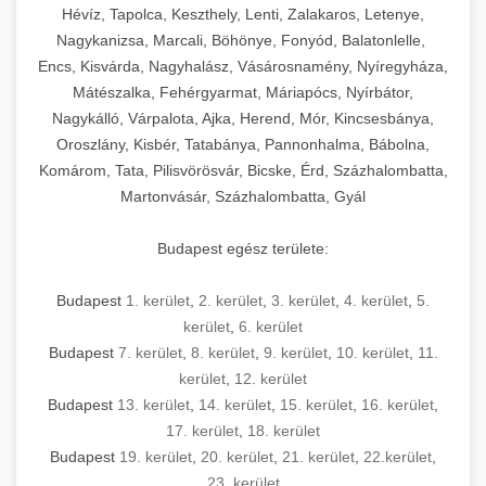
Hévíz, Tapolca, Keszthely, Lenti, Zalakaros, Letenye,
Nagykanizsa, Marcali, Böhönye, Fonyód, Balatonlelle,
Encs, Kisvárda, Nagyhalász, Vásárosnamény, Nyíregyháza,
Mátészalka, Fehérgyarmat, Máriapócs, Nyírbátor,
Nagykálló, Várpalota, Ajka, Herend, Mór, Kincsesbánya,
Oroszlány, Kisbér, Tatabánya, Pannonhalma, Bábolna,
Komárom, Tata, Pilisvörösvár, Bicske, Érd, Százhalombatta,
Martonvásár, Százhalombatta, Gyál
Budapest egész területe:
Budapest
1. kerület
,
2. kerület
,
3. kerület
,
4. kerület
,
5.
kerület
,
6. kerület
Budapest
7. kerület
,
8. kerület
,
9. kerület
,
10. kerület
,
11.
kerület
,
12. kerület
Budapest
13. kerület
,
14. kerület
,
15. kerület
,
16. kerület
,
17. kerület
,
18. kerület
Budapest
19. kerület
,
20. kerület
,
21. kerület
,
22.kerület
,
23. kerület