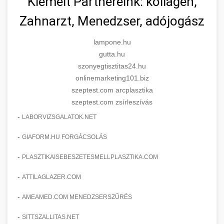
Kiemelt Partnereink: kollagén,
Zahnarzt, Menedzser, adójogász
lampone.hu
gutta.hu
szonyegtisztitas24.hu
onlinemarketing101.biz
szeptest.com arcplasztika
szeptest.com zsírleszívás
-
LABORVIZSGALATOK.NET
-
GIAFORM.HU FORGÁCSOLÁS
-
PLASZTIKAISEBESZETESMELLPLASZTIKA.COM
-
ATTILAGLAZER.COM
-
AMEAMED.COM MENEDZSERSZŰRÉS
-
SITTSZALLITAS.NET