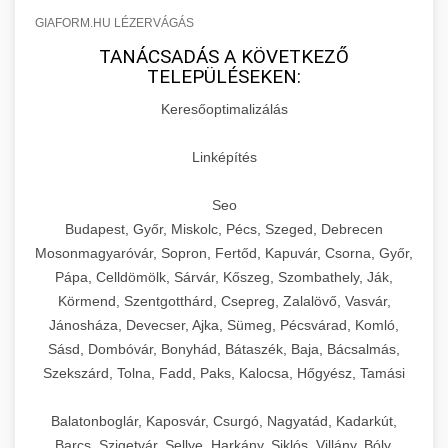
GIAFORM.HU LÉZERVÁGÁS
TANÁCSADÁS A KÖVETKEZŐ
TELEPÜLÉSEKEN:
Keresőoptimalizálás
Linképítés
Seo
Budapest, Győr, Miskolc, Pécs, Szeged, Debrecen
Mosonmagyaróvár, Sopron, Fertőd, Kapuvár, Csorna, Győr,
Pápa, Celldömölk, Sárvár, Kőszeg, Szombathely, Ják,
Körmend, Szentgotthárd, Csepreg, Zalalövő, Vasvár,
Jánosháza, Devecser, Ajka, Sümeg, Pécsvárad, Komló,
Sásd, Dombóvár, Bonyhád, Bátaszék, Baja, Bácsalmás,
Szekszárd, Tolna, Fadd, Paks, Kalocsa, Hőgyész, Tamási
Balatonboglár, Kaposvár, Csurgó, Nagyatád, Kadarkút,
Barcs, Szigetvár, Sellye, Harkány, Siklós, Villány, Bóly,