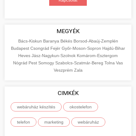
Kapcsolat
MEGYÉK
Bács-Kiskun
Baranya
Békés
Borsod-Abaúj-Zemplén
Budapest
Csongrád
Fejér
Győr-Moson-Sopron
Hajdú-Bihar
Heves
Jász-Nagykun-Szolnok
Komárom-Esztergom
Nógrád
Pest
Somogy
Szabolcs-Szatmár-Bereg
Tolna
Vas
Veszprém
Zala
CIMKÉK
webáruház készítés
okostelefon
telefon
marketing
webáruház