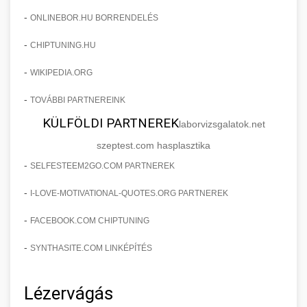
-
ONLINEBOR.HU BORRENDELÉS
-
CHIPTUNING.HU
-
WIKIPEDIA.ORG
-
TOVÁBBI PARTNEREINK
KÜLFÖLDI PARTNEREK
laborvizsgalatok.net
szeptest.com hasplasztika
-
SELFESTEEM2GO.COM PARTNEREK
-
I-LOVE-MOTIVATIONAL-QUOTES.ORG PARTNEREK
-
FACEBOOK.COM CHIPTUNING
-
SYNTHASITE.COM LINKÉPÍTÉS
Lézervágás