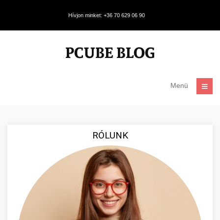
Hívjon minket: +36 70 629 06 90
Menü
RÓLUNK