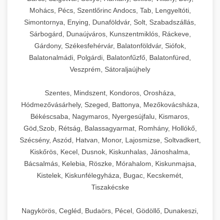
Mohács, Pécs, Szentlőrinc Andocs, Tab, Lengyeltóti,
Simontornya, Enying, Dunaföldvár, Solt, Szabadszállás,
Sárbogárd, Dunaújváros, Kunszentmiklós, Ráckeve,
Gárdony, Székesfehérvár, Balatonföldvár, Siófok,
Balatonalmádi, Polgárdi, Balatonfűzfő, Balatonfüred,
Veszprém, Sátoraljaújhely
Szentes, Mindszent, Kondoros, Orosháza,
Hódmezővásárhely, Szeged, Battonya, Mezőkovácsháza,
Békéscsaba, Nagymaros, Nyergesújfalu, Kismaros,
Göd,Szob, Rétság, Balassagyarmat, Romhány, Hollókő,
Szécsény, Aszód, Hatvan, Monor, Lajosmizse, Soltvadkert,
Kiskőrös, Kecel, Dusnok, Kiskunhalas, Jánoshalma,
Bácsalmás, Kelebia, Röszke, Mórahalom, Kiskunmajsa,
Kistelek, Kiskunfélegyháza, Bugac, Kecskemét,
Tiszakécske
Nagykörös, Cegléd, Budaörs, Pécel, Gödöllő, Dunakeszi,