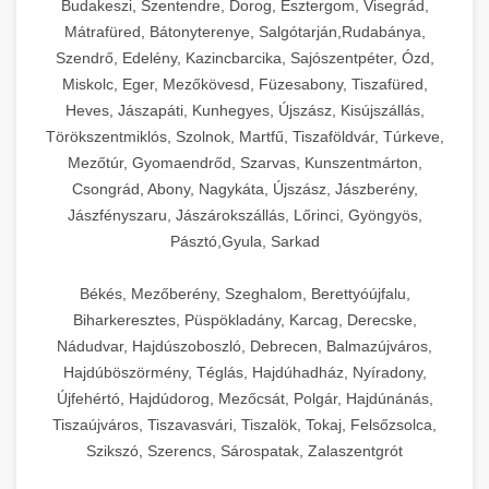
Budakeszi, Szentendre, Dorog, Esztergom, Visegrád,
Mátrafüred, Bátonyterenye, Salgótarján,Rudabánya,
Szendrő, Edelény, Kazincbarcika, Sajószentpéter, Ózd,
Miskolc, Eger, Mezőkövesd, Füzesabony, Tiszafüred,
Heves, Jászapáti, Kunhegyes, Újszász, Kisújszállás,
Törökszentmiklós, Szolnok, Martfű, Tiszaföldvár, Túrkeve,
Mezőtúr, Gyomaendrőd, Szarvas, Kunszentmárton,
Csongrád, Abony, Nagykáta, Újszász, Jászberény,
Jászfényszaru, Jászárokszállás, Lőrinci, Gyöngyös,
Pásztó,Gyula, Sarkad
Békés, Mezőberény, Szeghalom, Berettyóújfalu,
Biharkeresztes, Püspökladány, Karcag, Derecske,
Nádudvar, Hajdúszoboszló, Debrecen, Balmazújváros,
Hajdúböszörmény, Téglás, Hajdúhadház, Nyíradony,
Újfehértó, Hajdúdorog, Mezőcsát, Polgár, Hajdúnánás,
Tiszaújváros, Tiszavasvári, Tiszalök, Tokaj, Felsőzsolca,
Szikszó, Szerencs, Sárospatak, Zalaszentgrót