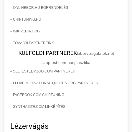
-
ONLINEBOR.HU BORRENDELÉS
-
CHIPTUNING.HU
-
WIKIPEDIA.ORG
-
TOVÁBBI PARTNEREINK
KÜLFÖLDI PARTNEREK
laborvizsgalatok.net
szeptest.com hasplasztika
-
SELFESTEEM2GO.COM PARTNEREK
-
I-LOVE-MOTIVATIONAL-QUOTES.ORG PARTNEREK
-
FACEBOOK.COM CHIPTUNING
-
SYNTHASITE.COM LINKÉPÍTÉS
Lézervágás