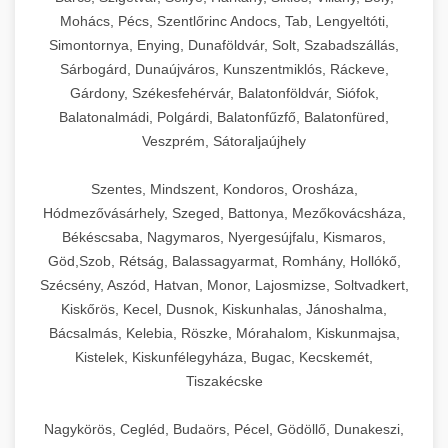
Mohács, Pécs, Szentlőrinc Andocs, Tab, Lengyeltóti,
Simontornya, Enying, Dunaföldvár, Solt, Szabadszállás,
Sárbogárd, Dunaújváros, Kunszentmiklós, Ráckeve,
Gárdony, Székesfehérvár, Balatonföldvár, Siófok,
Balatonalmádi, Polgárdi, Balatonfűzfő, Balatonfüred,
Veszprém, Sátoraljaújhely
Szentes, Mindszent, Kondoros, Orosháza,
Hódmezővásárhely, Szeged, Battonya, Mezőkovácsháza,
Békéscsaba, Nagymaros, Nyergesújfalu, Kismaros,
Göd,Szob, Rétság, Balassagyarmat, Romhány, Hollókő,
Szécsény, Aszód, Hatvan, Monor, Lajosmizse, Soltvadkert,
Kiskőrös, Kecel, Dusnok, Kiskunhalas, Jánoshalma,
Bácsalmás, Kelebia, Röszke, Mórahalom, Kiskunmajsa,
Kistelek, Kiskunfélegyháza, Bugac, Kecskemét,
Tiszakécske
Nagykörös, Cegléd, Budaörs, Pécel, Gödöllő, Dunakeszi,