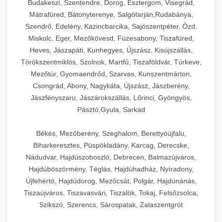
Budakeszi, Szentendre, Dorog, Esztergom, Visegrád,
Mátrafüred, Bátonyterenye, Salgótarján,Rudabánya,
Szendrő, Edelény, Kazincbarcika, Sajószentpéter, Ózd,
Miskolc, Eger, Mezőkövesd, Füzesabony, Tiszafüred,
Heves, Jászapáti, Kunhegyes, Újszász, Kisújszállás,
Törökszentmiklós, Szolnok, Martfű, Tiszaföldvár, Túrkeve,
Mezőtúr, Gyomaendrőd, Szarvas, Kunszentmárton,
Csongrád, Abony, Nagykáta, Újszász, Jászberény,
Jászfényszaru, Jászárokszállás, Lőrinci, Gyöngyös,
Pásztó,Gyula, Sarkad
Békés, Mezőberény, Szeghalom, Berettyóújfalu,
Biharkeresztes, Püspökladány, Karcag, Derecske,
Nádudvar, Hajdúszoboszló, Debrecen, Balmazújváros,
Hajdúböszörmény, Téglás, Hajdúhadház, Nyíradony,
Újfehértó, Hajdúdorog, Mezőcsát, Polgár, Hajdúnánás,
Tiszaújváros, Tiszavasvári, Tiszalök, Tokaj, Felsőzsolca,
Szikszó, Szerencs, Sárospatak, Zalaszentgrót