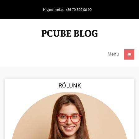
Hívjon minket: +36 70 629 06 90
Menü
RÓLUNK