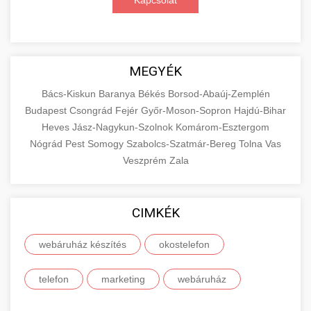
Kapcsolat
MEGYÉK
Bács-Kiskun
Baranya
Békés
Borsod-Abaúj-Zemplén
Budapest
Csongrád
Fejér
Győr-Moson-Sopron
Hajdú-Bihar
Heves
Jász-Nagykun-Szolnok
Komárom-Esztergom
Nógrád
Pest
Somogy
Szabolcs-Szatmár-Bereg
Tolna
Vas
Veszprém
Zala
CIMKÉK
webáruház készítés
okostelefon
telefon
marketing
webáruház