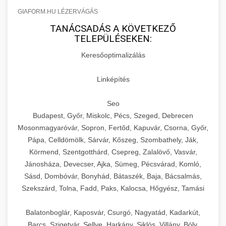
GIAFORM.HU LÉZERVÁGÁS
TANÁCSADÁS A KÖVETKEZŐ
TELEPÜLÉSEKEN:
Keresőoptimalizálás
Linképítés
Seo
Budapest, Győr, Miskolc, Pécs, Szeged, Debrecen
Mosonmagyaróvár, Sopron, Fertőd, Kapuvár, Csorna, Győr,
Pápa, Celldömölk, Sárvár, Kőszeg, Szombathely, Ják,
Körmend, Szentgotthárd, Csepreg, Zalalövő, Vasvár,
Jánosháza, Devecser, Ajka, Sümeg, Pécsvárad, Komló,
Sásd, Dombóvár, Bonyhád, Bátaszék, Baja, Bácsalmás,
Szekszárd, Tolna, Fadd, Paks, Kalocsa, Hőgyész, Tamási
Balatonboglár, Kaposvár, Csurgó, Nagyatád, Kadarkút,
Barcs, Szigetvár, Sellye, Harkány, Siklós, Villány, Bóly,