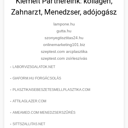
Kiemelt Partnereink: kollagén,
Zahnarzt, Menedzser, adójogász
lampone.hu
gutta.hu
szonyegtisztitas24.hu
onlinemarketing101.biz
szeptest.com arcplasztika
szeptest.com zsírleszívás
-
LABORVIZSGALATOK.NET
-
GIAFORM.HU FORGÁCSOLÁS
-
PLASZTIKAISEBESZETESMELLPLASZTIKA.COM
-
ATTILAGLAZER.COM
-
AMEAMED.COM MENEDZSERSZŰRÉS
-
SITTSZALLITAS.NET