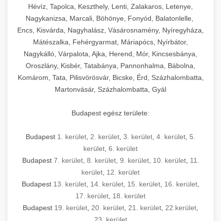
Hévíz, Tapolca, Keszthely, Lenti, Zalakaros, Letenye,
Nagykanizsa, Marcali, Böhönye, Fonyód, Balatonlelle,
Encs, Kisvárda, Nagyhalász, Vásárosnamény, Nyíregyháza,
Mátészalka, Fehérgyarmat, Máriapócs, Nyírbátor,
Nagykálló, Várpalota, Ajka, Herend, Mór, Kincsesbánya,
Oroszlány, Kisbér, Tatabánya, Pannonhalma, Bábolna,
Komárom, Tata, Pilisvörösvár, Bicske, Érd, Százhalombatta,
Martonvásár, Százhalombatta, Gyál
Budapest egész területe:
Budapest
1. kerület
,
2. kerület
,
3. kerület
,
4. kerület
,
5.
kerület
,
6. kerület
Budapest
7. kerület
,
8. kerület
,
9. kerület
,
10. kerület
,
11.
kerület
,
12. kerület
Budapest
13. kerület
,
14. kerület
,
15. kerület
,
16. kerület
,
17. kerület
,
18. kerület
Budapest
19. kerület
,
20. kerület
,
21. kerület
,
22.kerület
,
23. kerület