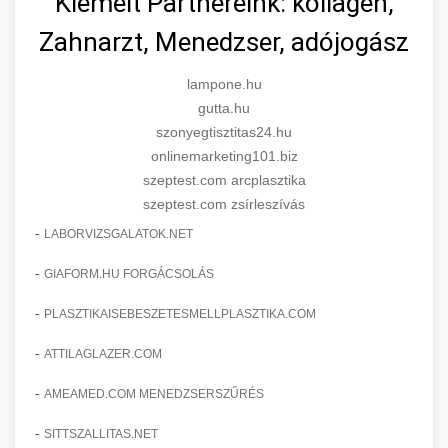
Kiemelt Partnereink: kollagén,
Zahnarzt, Menedzser, adójogász
lampone.hu
gutta.hu
szonyegtisztitas24.hu
onlinemarketing101.biz
szeptest.com arcplasztika
szeptest.com zsírleszívás
-
LABORVIZSGALATOK.NET
-
GIAFORM.HU FORGÁCSOLÁS
-
PLASZTIKAISEBESZETESMELLPLASZTIKA.COM
-
ATTILAGLAZER.COM
-
AMEAMED.COM MENEDZSERSZŰRÉS
-
SITTSZALLITAS.NET