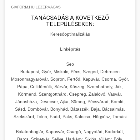
GIAFORM.HU LÉZERVÁGÁS
TANÁCSADÁS A KÖVETKEZŐ
TELEPÜLÉSEKEN:
Keresőoptimalizálás
Linképítés
Seo
Budapest, Győr, Miskolc, Pécs, Szeged, Debrecen
Mosonmagyaróvár, Sopron, Fertőd, Kapuvár, Csorna, Győr,
Pápa, Celldömölk, Sárvár, Kőszeg, Szombathely, Ják,
Körmend, Szentgotthárd, Csepreg, Zalalövő, Vasvár,
Jánosháza, Devecser, Ajka, Sümeg, Pécsvárad, Komló,
Sásd, Dombóvár, Bonyhád, Bátaszék, Baja, Bácsalmás,
Szekszárd, Tolna, Fadd, Paks, Kalocsa, Hőgyész, Tamási
Balatonboglár, Kaposvár, Csurgó, Nagyatád, Kadarkút,
Barcs, Szigetvár, Sellye, Harkány, Siklós, Villány, Bóly,