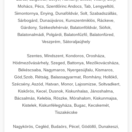
Mohács, Pécs, Szentlőrinc Andocs, Tab, Lengyeltóti,
Simontornya, Enying, Dunaföldvár, Solt, Szabadszállás,
Sárbogárd, Dunaújváros, Kunszentmiklós, Ráckeve,
Gárdony, Székesfehérvár, Balatonföldvár, Siófok,
Balatonalmádi, Polgárdi, Balatonfűzfő, Balatonfüred,
Veszprém, Sátoraljaújhely
Szentes, Mindszent, Kondoros, Orosháza,
Hódmezővásárhely, Szeged, Battonya, Mezőkovácsháza,
Békéscsaba, Nagymaros, Nyergesújfalu, Kismaros,
Göd,Szob, Rétság, Balassagyarmat, Romhány, Hollókő,
Szécsény, Aszód, Hatvan, Monor, Lajosmizse, Soltvadkert,
Kiskőrös, Kecel, Dusnok, Kiskunhalas, Jánoshalma,
Bácsalmás, Kelebia, Röszke, Mórahalom, Kiskunmajsa,
Kistelek, Kiskunfélegyháza, Bugac, Kecskemét,
Tiszakécske
Nagykörös, Cegléd, Budaörs, Pécel, Gödöllő, Dunakeszi,