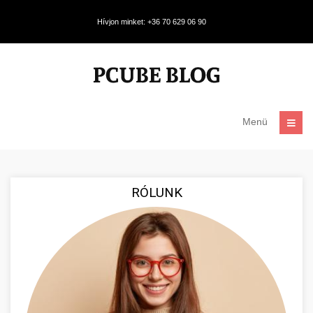
Hívjon minket: +36 70 629 06 90
Menü
RÓLUNK