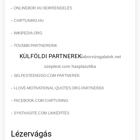
-
ONLINEBOR.HU BORRENDELÉS
-
CHIPTUNING.HU
-
WIKIPEDIA.ORG
-
TOVÁBBI PARTNEREINK
KÜLFÖLDI PARTNEREK
laborvizsgalatok.net
szeptest.com hasplasztika
-
SELFESTEEM2GO.COM PARTNEREK
-
I-LOVE-MOTIVATIONAL-QUOTES.ORG PARTNEREK
-
FACEBOOK.COM CHIPTUNING
-
SYNTHASITE.COM LINKÉPÍTÉS
Lézervágás