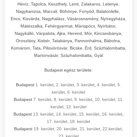
Hévíz, Tapolca, Keszthely, Lenti, Zalakaros, Letenye,
Nagykanizsa, Marcali, Böhönye, Fonyód, Balatonlelle,
Encs, Kisvárda, Nagyhalász, Vásárosnamény, Nyíregyháza,
Mátészalka, Fehérgyarmat, Máriapócs, Nyírbátor,
Nagykálló, Várpalota, Ajka, Herend, Mór, Kincsesbánya,
Oroszlány, Kisbér, Tatabánya, Pannonhalma, Bábolna,
Komárom, Tata, Pilisvörösvár, Bicske, Érd, Százhalombatta,
Martonvásár, Százhalombatta, Gyál
Budapest egész területe:
Budapest
1. kerület
,
2. kerület
,
3. kerület
,
4. kerület
,
5.
kerület
,
6. kerület
Budapest
7. kerület
,
8. kerület
,
9. kerület
,
10. kerület
,
11.
kerület
,
12. kerület
Budapest
13. kerület
,
14. kerület
,
15. kerület
,
16. kerület
,
17. kerület
,
18. kerület
Budapest
19. kerület
,
20. kerület
,
21. kerület
,
22.kerület
,
23. kerület