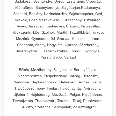
Budakeszi, Szentendre, Dorog, Esztergom, Visegrád,
Mátrafüred, Bátonyterenye, Salgótarján,Rudabánya,
Szendrő, Edelény, Kazincbarcika, Sajószentpéter, Ózd,
Miskolc, Eger, Mezőkövesd, Füzesabony, Tiszafüred,
Heves, Jászapáti, Kunhegyes, Újszász, Kisújszállás,
Törökszentmiklós, Szolnok, Martfű, Tiszaföldvár, Túrkeve,
Mezőtúr, Gyomaendrőd, Szarvas, Kunszentmárton,
Csongrád, Abony, Nagykáta, Újszász, Jászberény,
Jászfényszaru, Jászárokszállás, Lőrinci, Gyöngyös,
Pásztó,Gyula, Sarkad
Békés, Mezőberény, Szeghalom, Berettyóújfalu,
Biharkeresztes, Püspökladány, Karcag, Derecske,
Nádudvar, Hajdúszoboszló, Debrecen, Balmazújváros,
Hajdúböszörmény, Téglás, Hajdúhadház, Nyíradony,
Újfehértó, Hajdúdorog, Mezőcsát, Polgár, Hajdúnánás,
Tiszaújváros, Tiszavasvári, Tiszalök, Tokaj, Felsőzsolca,
Szikszó, Szerencs, Sárospatak, Zalaszentgrót