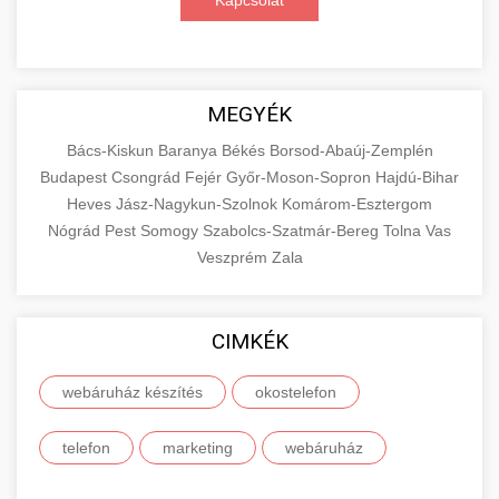
Kapcsolat
MEGYÉK
Bács-Kiskun
Baranya
Békés
Borsod-Abaúj-Zemplén
Budapest
Csongrád
Fejér
Győr-Moson-Sopron
Hajdú-Bihar
Heves
Jász-Nagykun-Szolnok
Komárom-Esztergom
Nógrád
Pest
Somogy
Szabolcs-Szatmár-Bereg
Tolna
Vas
Veszprém
Zala
CIMKÉK
webáruház készítés
okostelefon
telefon
marketing
webáruház