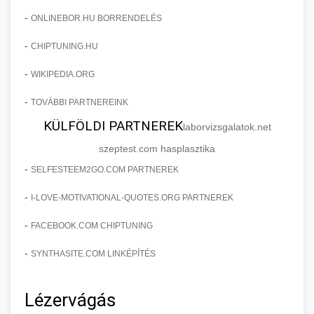
-
ONLINEBOR.HU BORRENDELÉS
-
CHIPTUNING.HU
-
WIKIPEDIA.ORG
-
TOVÁBBI PARTNEREINK
KÜLFÖLDI PARTNEREK
laborvizsgalatok.net
szeptest.com hasplasztika
-
SELFESTEEM2GO.COM PARTNEREK
-
I-LOVE-MOTIVATIONAL-QUOTES.ORG PARTNEREK
-
FACEBOOK.COM CHIPTUNING
-
SYNTHASITE.COM LINKÉPÍTÉS
Lézervágás