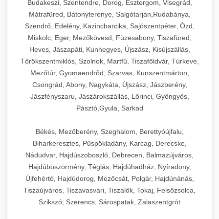
Budakeszi, Szentendre, Dorog, Esztergom, Visegrád,
Mátrafüred, Bátonyterenye, Salgótarján,Rudabánya,
Szendrő, Edelény, Kazincbarcika, Sajószentpéter, Ózd,
Miskolc, Eger, Mezőkövesd, Füzesabony, Tiszafüred,
Heves, Jászapáti, Kunhegyes, Újszász, Kisújszállás,
Törökszentmiklós, Szolnok, Martfű, Tiszaföldvár, Túrkeve,
Mezőtúr, Gyomaendrőd, Szarvas, Kunszentmárton,
Csongrád, Abony, Nagykáta, Újszász, Jászberény,
Jászfényszaru, Jászárokszállás, Lőrinci, Gyöngyös,
Pásztó,Gyula, Sarkad
Békés, Mezőberény, Szeghalom, Berettyóújfalu,
Biharkeresztes, Püspökladány, Karcag, Derecske,
Nádudvar, Hajdúszoboszló, Debrecen, Balmazújváros,
Hajdúböszörmény, Téglás, Hajdúhadház, Nyíradony,
Újfehértó, Hajdúdorog, Mezőcsát, Polgár, Hajdúnánás,
Tiszaújváros, Tiszavasvári, Tiszalök, Tokaj, Felsőzsolca,
Szikszó, Szerencs, Sárospatak, Zalaszentgrót