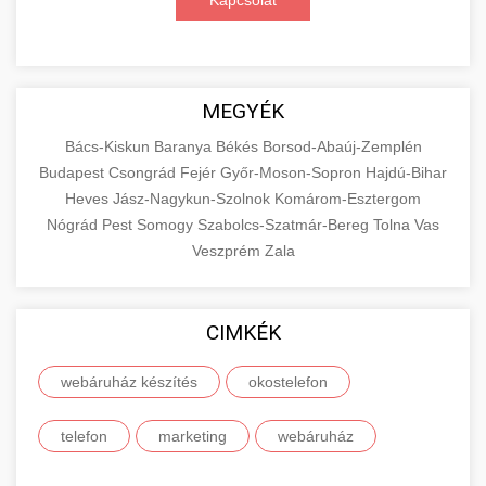
Kapcsolat
MEGYÉK
Bács-Kiskun
Baranya
Békés
Borsod-Abaúj-Zemplén
Budapest
Csongrád
Fejér
Győr-Moson-Sopron
Hajdú-Bihar
Heves
Jász-Nagykun-Szolnok
Komárom-Esztergom
Nógrád
Pest
Somogy
Szabolcs-Szatmár-Bereg
Tolna
Vas
Veszprém
Zala
CIMKÉK
webáruház készítés
okostelefon
telefon
marketing
webáruház