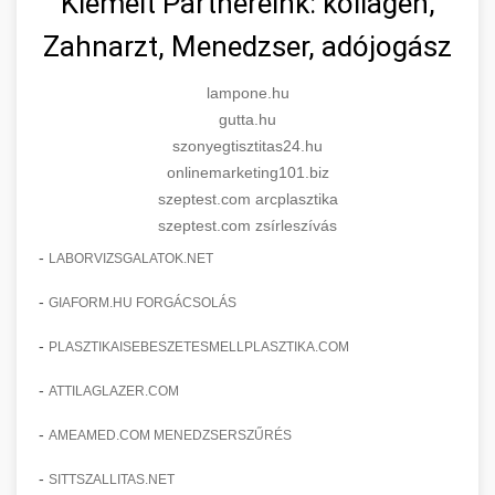
Kiemelt Partnereink: kollagén,
Zahnarzt, Menedzser, adójogász
lampone.hu
gutta.hu
szonyegtisztitas24.hu
onlinemarketing101.biz
szeptest.com arcplasztika
szeptest.com zsírleszívás
-
LABORVIZSGALATOK.NET
-
GIAFORM.HU FORGÁCSOLÁS
-
PLASZTIKAISEBESZETESMELLPLASZTIKA.COM
-
ATTILAGLAZER.COM
-
AMEAMED.COM MENEDZSERSZŰRÉS
-
SITTSZALLITAS.NET