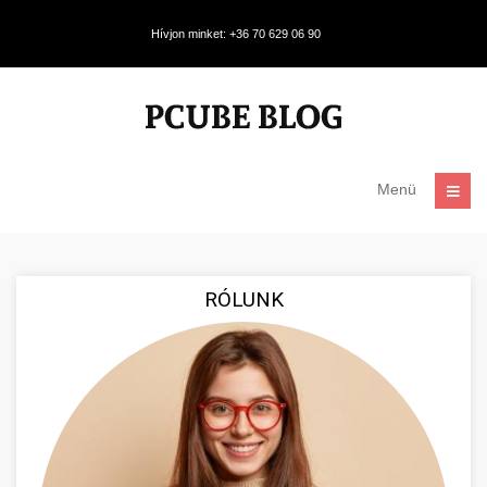
Hívjon minket: +36 70 629 06 90
Menü
RÓLUNK