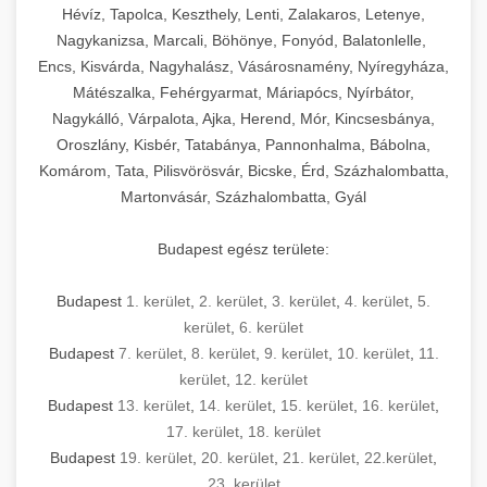
Hévíz, Tapolca, Keszthely, Lenti, Zalakaros, Letenye,
Nagykanizsa, Marcali, Böhönye, Fonyód, Balatonlelle,
Encs, Kisvárda, Nagyhalász, Vásárosnamény, Nyíregyháza,
Mátészalka, Fehérgyarmat, Máriapócs, Nyírbátor,
Nagykálló, Várpalota, Ajka, Herend, Mór, Kincsesbánya,
Oroszlány, Kisbér, Tatabánya, Pannonhalma, Bábolna,
Komárom, Tata, Pilisvörösvár, Bicske, Érd, Százhalombatta,
Martonvásár, Százhalombatta, Gyál
Budapest egész területe:
Budapest
1. kerület
,
2. kerület
,
3. kerület
,
4. kerület
,
5.
kerület
,
6. kerület
Budapest
7. kerület
,
8. kerület
,
9. kerület
,
10. kerület
,
11.
kerület
,
12. kerület
Budapest
13. kerület
,
14. kerület
,
15. kerület
,
16. kerület
,
17. kerület
,
18. kerület
Budapest
19. kerület
,
20. kerület
,
21. kerület
,
22.kerület
,
23. kerület