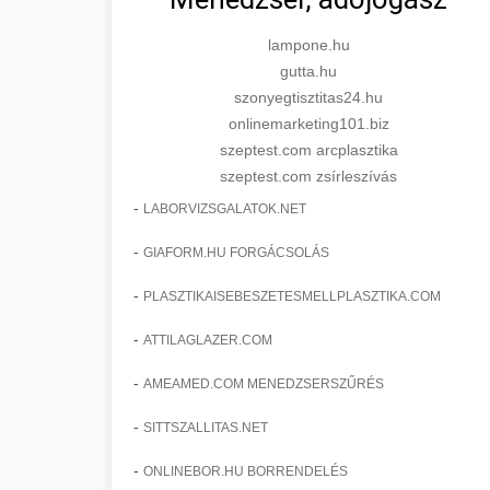
lampone.hu
gutta.hu
szonyegtisztitas24.hu
onlinemarketing101.biz
szeptest.com arcplasztika
szeptest.com zsírleszívás
-
LABORVIZSGALATOK.NET
-
GIAFORM.HU FORGÁCSOLÁS
-
PLASZTIKAISEBESZETESMELLPLASZTIKA.COM
-
ATTILAGLAZER.COM
-
AMEAMED.COM MENEDZSERSZŰRÉS
-
SITTSZALLITAS.NET
-
ONLINEBOR.HU BORRENDELÉS