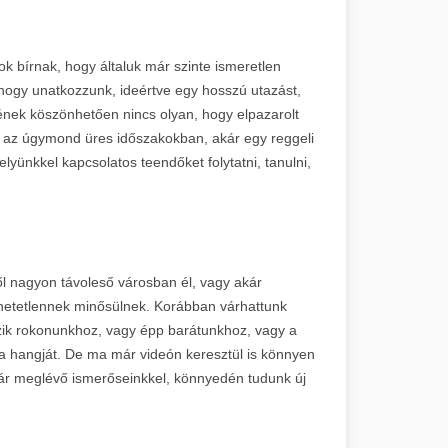
ok bírnak, hogy általuk már szinte ismeretlen
hogy unatkozzunk, ideértve egy hosszú utazást,
nek köszönhetően nincs olyan, hogy elpazarolt
re az úgymond üres időszakokban, akár egy reggeli
lyünkkel kapcsolatos teendőket folytatni, tanulni,
ől nagyon távoleső városban él, vagy akár
zhetetlennek minősülnek. Korábban várhattunk
ezik rokonunkhoz, vagy épp barátunkhoz, vagy a
k a hangját. De ma már videón keresztül is könnyen
 már meglévő ismerőseinkkel, könnyedén tudunk új