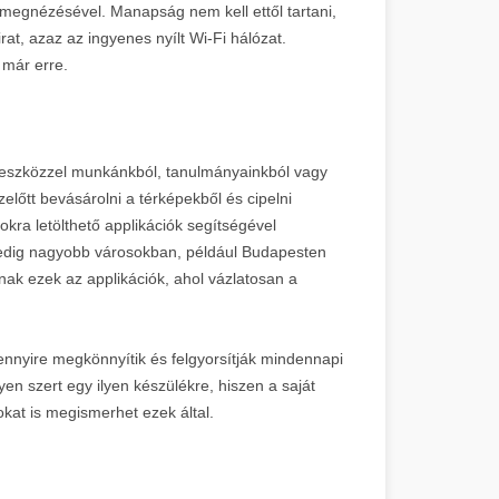
lm megnézésével. Manapság nem kell ettől tartani,
rat, azaz az ingyenes nyílt Wi-Fi hálózat.
 már erre.
 eszközzel munkánkból, tanulmányainkból vagy
őtt bevásárolni a térképekből és cipelni
kra letölthető applikációk segítségével
edig nagyobb városokban, például Budapesten
lnak ezek az applikációk, ahol vázlatosan a
nnyire megkönnyítik és felgyorsítják mindennapi
en szert egy ilyen készülékre, hiszen a saját
kat is megismerhet ezek által.