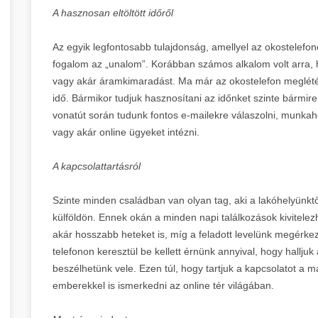
A hasznosan eltöltött időről
Az egyik legfontosabb tulajdonság, amellyel az okostelefon
fogalom az „unalom”. Korábban számos alkalom volt arra, 
vagy akár áramkimaradást. Ma már az okostelefon meglété
idő. Bármikor tudjuk hasznosítani az időnket szinte bármi
vonatút során tudunk fontos e-mailekre válaszolni, munkahe
vagy akár online ügyeket intézni.
A kapcsolattartásról
Szinte minden családban van olyan tag, aki a lakóhelyünkt
külföldön. Ennek okán a minden napi találkozások kivitele
akár hosszabb heteket is, míg a feladott levelünk megérk
telefonon keresztül be kellett érnünk annyival, hogy hallju
beszélhetünk vele. Ezen túl, hogy tartjuk a kapcsolatot a
emberekkel is ismerkedni az online tér világában.