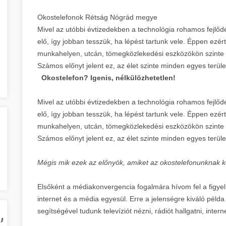
Okostelefonok Rétság Nógrád megye
Mivel az utóbbi évtizedekben a technológia rohamos fejlőd
elő, így jobban tesszük, ha lépést tartunk vele. Éppen ezér
munkahelyen, utcán, tömegközlekedési eszközökön szinte 
Számos előnyt jelent ez, az élet szinte minden egyes terüle
Okostelefon? Igenis, nélkülözhetetlen!
Mivel az utóbbi évtizedekben a technológia rohamos fejlőd
elő, így jobban tesszük, ha lépést tartunk vele. Éppen ezér
munkahelyen, utcán, tömegközlekedési eszközökön szinte 
Számos előnyt jelent ez, az élet szinte minden egyes terüle
Mégis mik ezek az előnyök, amiket az okostelefonunknak 
Elsőként a médiakonvergencia fogalmára hívom fel a figyelme
internet és a média egyesül. Erre a jelenségre kiváló péld
,
segítségével tudunk televíziót nézni, rádiót hallgatni, intern