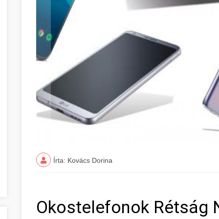
Írta: Kovács Dorina
Okostelefonok Rétság