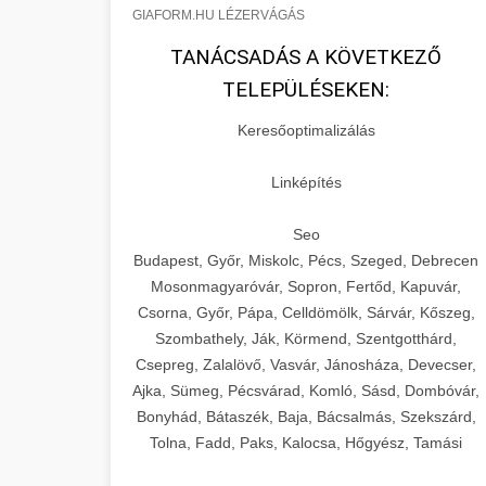
GIAFORM.HU LÉZERVÁGÁS
TANÁCSADÁS A KÖVETKEZŐ
TELEPÜLÉSEKEN:
Keresőoptimalizálás
Linképítés
Seo
Budapest, Győr, Miskolc, Pécs, Szeged, Debrecen
Mosonmagyaróvár, Sopron, Fertőd, Kapuvár,
Csorna, Győr, Pápa, Celldömölk, Sárvár, Kőszeg,
Szombathely, Ják, Körmend, Szentgotthárd,
Csepreg, Zalalövő, Vasvár, Jánosháza, Devecser,
Ajka, Sümeg, Pécsvárad, Komló, Sásd, Dombóvár,
Bonyhád, Bátaszék, Baja, Bácsalmás, Szekszárd,
Tolna, Fadd, Paks, Kalocsa, Hőgyész, Tamási