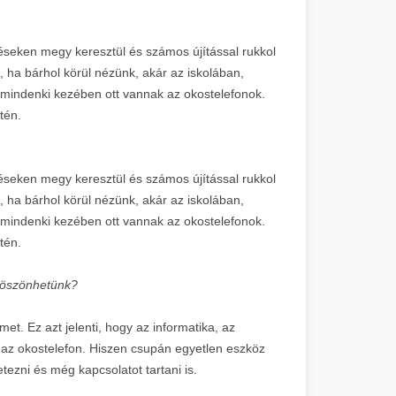
éseken megy keresztül és számos újítással rukkol
t, ha bárhol körül nézünk, akár az iskolában,
mindenki kezében ott vannak az okostelefonok.
tén.
éseken megy keresztül és számos újítással rukkol
t, ha bárhol körül nézünk, akár az iskolában,
mindenki kezében ott vannak az okostelefonok.
tén.
köszönhetünk?
t. Ez azt jelenti, hogy az informatika, az
a az okostelefon. Hiszen csupán egyetlen eszköz
etezni és még kapcsolatot tartani is.