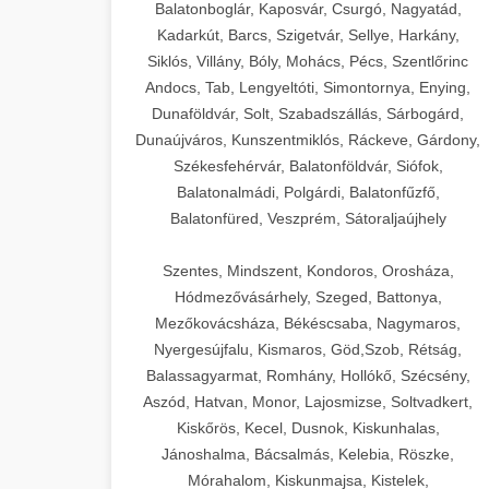
Balatonboglár, Kaposvár, Csurgó, Nagyatád,
Kadarkút, Barcs, Szigetvár, Sellye, Harkány,
Siklós, Villány, Bóly, Mohács, Pécs, Szentlőrinc
Andocs, Tab, Lengyeltóti, Simontornya, Enying,
Dunaföldvár, Solt, Szabadszállás, Sárbogárd,
Dunaújváros, Kunszentmiklós, Ráckeve, Gárdony,
Székesfehérvár, Balatonföldvár, Siófok,
Balatonalmádi, Polgárdi, Balatonfűzfő,
Balatonfüred, Veszprém, Sátoraljaújhely
Szentes, Mindszent, Kondoros, Orosháza,
Hódmezővásárhely, Szeged, Battonya,
Mezőkovácsháza, Békéscsaba, Nagymaros,
Nyergesújfalu, Kismaros, Göd,Szob, Rétság,
Balassagyarmat, Romhány, Hollókő, Szécsény,
Aszód, Hatvan, Monor, Lajosmizse, Soltvadkert,
Kiskőrös, Kecel, Dusnok, Kiskunhalas,
Jánoshalma, Bácsalmás, Kelebia, Röszke,
Mórahalom, Kiskunmajsa, Kistelek,