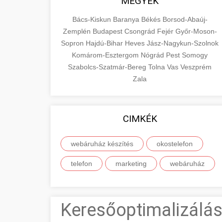
MEGYÉK
Bács-Kiskun
Baranya
Békés
Borsod-Abaúj-
Zemplén
Budapest
Csongrád
Fejér
Győr-Moson-
Sopron
Hajdú-Bihar
Heves
Jász-Nagykun-Szolnok
Komárom-Esztergom
Nógrád
Pest
Somogy
Szabolcs-Szatmár-Bereg
Tolna
Vas
Veszprém
Zala
CIMKÉK
webáruház készítés
okostelefon
telefon
marketing
webáruház
Keresőoptimalizálás