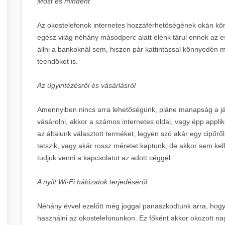
Most és mindent
Az okostelefonok internetes hozzáférhetőségének okán kön
egész világ néhány másodperc alatt elénk tárul ennek az
állni a bankoknál sem, hiszen pár kattintással könnyedén
teendőket is.
Az ügyintézésről és vásárlásról
Amennyiben nincs arra lehetőségünk, pláne manapság a já
vásárolni, akkor a számos internetes oldal, vagy épp appl
az általunk választott terméket, legyen szó akár egy cipő
tetszik, vagy akár rossz méretet kaptunk, de akkor sem kel
tudjuk venni a kapcsolatot az adott céggel.
A nyílt Wi-Fi hálózatok terjedéséről
Néhány évvel ezelőtt még joggal panaszkodtunk arra, hogy
használni az okostelefonunkon. Ez főként akkor okozott 