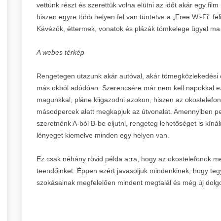
vettünk részt és szerettük volna elütni az időt akár egy fi
hiszen egyre több helyen fel van tüntetve a „Free Wi-Fi” feli
Kávézók, éttermek, vonatok és plázák tömkelege ügyel ma
A webes térkép
Rengetegen utazunk akár autóval, akár tömegközlekedési
más okból adódóan. Szerencsére már nem kell napokkal ezel
magunkkal, pláne kiigazodni azokon, hiszen az okostelefono
másodpercek alatt megkapjuk az útvonalat. Amennyiben p
szeretnénk A-ból B-be eljutni, rengeteg lehetőséget is kíná
lényeget kiemelve minden egy helyen van.
Ez csak néhány rövid példa arra, hogy az okostelefonok me
teendőinket. Éppen ezért javasoljuk mindenkinek, hogy tegy
szokásainak megfelelően mindent megtalál és még új dolgo