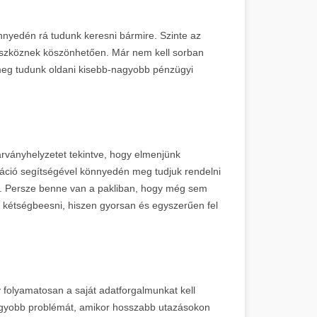
nyedén rá tudunk keresni bármire. Szinte az
 eszköznek köszönhetően. Már nem kell sorban
 meg tudunk oldani kisebb-nagyobb pénzügyi
rványhelyzetet tekintve, hogy elmenjünk
ikáció segítségével könnyedén meg tudjuk rendelni
ről. Persze benne van a pakliban, hogy még sem
l kétségbeesni, hiszen gyorsan és egyszerűen fel
 folyamatosan a saját adatforgalmunkat kell
nagyobb problémát, amikor hosszabb utazásokon