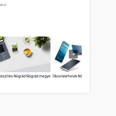
lra!
észítés Nógrád Nógrád megye
Okostelefonok Nógrád Nógrád megye