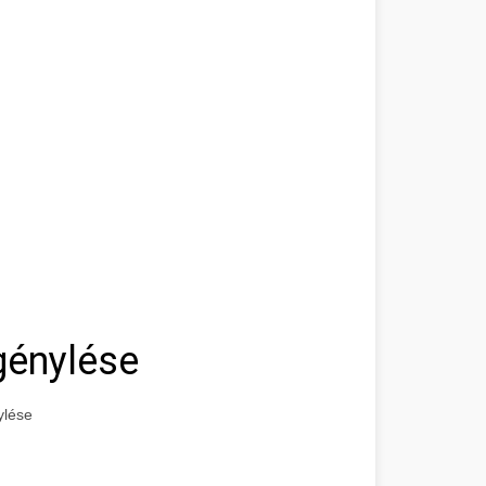
génylése
ylése