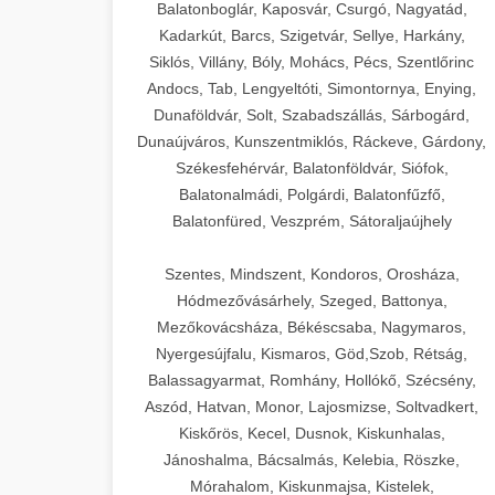
Balatonboglár, Kaposvár, Csurgó, Nagyatád,
Kadarkút, Barcs, Szigetvár, Sellye, Harkány,
Siklós, Villány, Bóly, Mohács, Pécs, Szentlőrinc
Andocs, Tab, Lengyeltóti, Simontornya, Enying,
Dunaföldvár, Solt, Szabadszállás, Sárbogárd,
Dunaújváros, Kunszentmiklós, Ráckeve, Gárdony,
Székesfehérvár, Balatonföldvár, Siófok,
Balatonalmádi, Polgárdi, Balatonfűzfő,
Balatonfüred, Veszprém, Sátoraljaújhely
Szentes, Mindszent, Kondoros, Orosháza,
Hódmezővásárhely, Szeged, Battonya,
Mezőkovácsháza, Békéscsaba, Nagymaros,
Nyergesújfalu, Kismaros, Göd,Szob, Rétság,
Balassagyarmat, Romhány, Hollókő, Szécsény,
Aszód, Hatvan, Monor, Lajosmizse, Soltvadkert,
Kiskőrös, Kecel, Dusnok, Kiskunhalas,
Jánoshalma, Bácsalmás, Kelebia, Röszke,
Mórahalom, Kiskunmajsa, Kistelek,