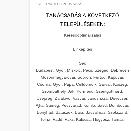
GIAFORM.HU LÉZERVÁGÁS
TANÁCSADÁS A KÖVETKEZŐ
TELEPÜLÉSEKEN:
Keresőoptimalizálás
Linképítés
Seo
Budapest, Győr, Miskolc, Pécs, Szeged, Debrecen
Mosonmagyaróvár, Sopron, Fertőd, Kapuvár,
Csorna, Győr, Pápa, Celldömölk, Sárvár, Kőszeg,
Szombathely, Ják, Körmend, Szentgotthárd,
Csepreg, Zalalövő, Vasvár, Jánosháza, Devecser,
Ajka, Sümeg, Pécsvárad, Komló, Sásd, Dombóvár,
Bonyhád, Bátaszék, Baja, Bácsalmás, Szekszárd,
Tolna, Fadd, Paks, Kalocsa, Hőgyész, Tamási