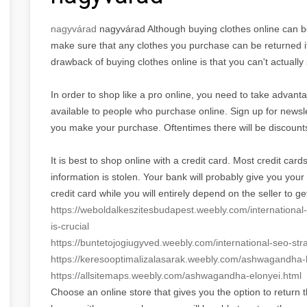
nagyvárad
nagyvárad Although buying clothes online can b
make sure that any clothes you purchase can be returned if 
drawback of buying clothes online is that you can't actual
In order to shop like a pro online, you need to take advanta
available to people who purchase online. Sign up for newsl
you make your purchase. Oftentimes there will be discounts 
It is best to shop online with a credit card. Most credit car
information is stolen. Your bank will probably give you you
credit card while you will entirely depend on the seller to 
https://
weboldalkeszitesbudapest.
weebly.com/international
is-crucial
https://buntetojogiugyved.
weebly.com/international-seo-
str
https://
keresooptimalizalasarak.
weebly.com/ashwagandha-
https://allsitemaps.weebly.
com/ashwagandha-elonyei.html
Choose an online store that gives you the option to return