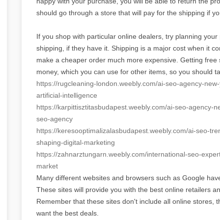
happy with your purchase, you will be able to return the pr
should go through a store that will pay for the shipping if y
If you shop with particular online dealers, try planning yo
shipping, if they have it. Shipping is a major cost when it
make a cheaper order much more expensive. Getting free s
money, which you can use for other items, so you should tak
https://rugcleaning-london.
weebly.com/ai-seo-agency-new-
artificial-intelligence
https://
karpittisztitasbudapest.
weebly.com/ai-seo-agency-n
seo-agency
https://
keresooptimalizalasbudapest.
weebly.com/ai-seo-tre
shaping-
digital-marketing
https://zahnarztungarn.weebly.
com/international-seo-exper
market
Many different websites and browsers such as Google have 
These sites will provide you with the best online retailers a
Remember that these sites don't include all online stores, t
want the best deals.