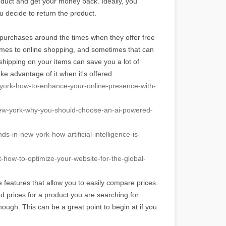
oduct and get your money back. Ideally, you
ou decide to return the product.
ur purchases around the times when they offer free
 comes to online shopping, and sometimes that can
hipping on your items can save you a lot of
e advantage of it when it's offered.
york-how-to-enhance-your-
online-presence-with-
ew-
york-why-you-should-choose-an-
ai-powered-
nds-in-
new-york-how-artificial-
intelligence-is-
t-
how-to-optimize-your-website-
for-the-global-
features that allow you to easily compare prices.
nd prices for a product you are searching for.
hough. This can be a great point to begin at if you