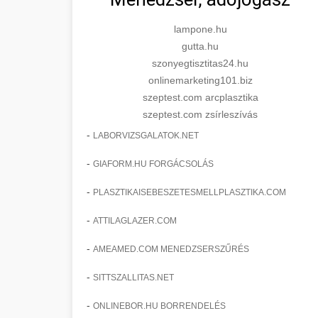
lampone.hu
gutta.hu
szonyegtisztitas24.hu
onlinemarketing101.biz
szeptest.com arcplasztika
szeptest.com zsírleszívás
-
LABORVIZSGALATOK.NET
-
GIAFORM.HU FORGÁCSOLÁS
-
PLASZTIKAISEBESZETESMELLPLASZTIKA.COM
-
ATTILAGLAZER.COM
-
AMEAMED.COM MENEDZSERSZŰRÉS
-
SITTSZALLITAS.NET
-
ONLINEBOR.HU BORRENDELÉS