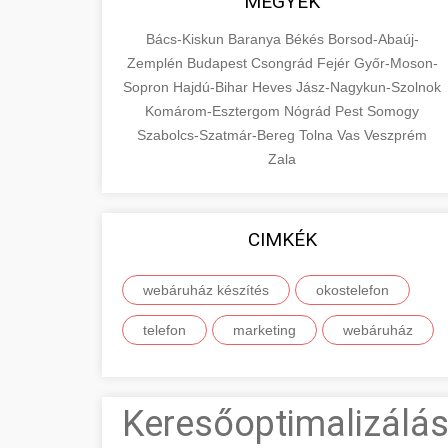
MEGYÉK
Bács-Kiskun
Baranya
Békés
Borsod-Abaúj-
Zemplén
Budapest
Csongrád
Fejér
Győr-Moson-
Sopron
Hajdú-Bihar
Heves
Jász-Nagykun-Szolnok
Komárom-Esztergom
Nógrád
Pest
Somogy
Szabolcs-Szatmár-Bereg
Tolna
Vas
Veszprém
Zala
CIMKÉK
webáruház készítés
okostelefon
telefon
marketing
webáruház
Keresőoptimalizálás