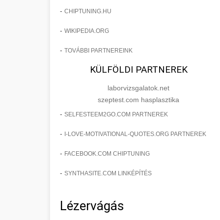
-
CHIPTUNING.HU
-
WIKIPEDIA.ORG
-
TOVÁBBI PARTNEREINK
KÜLFÖLDI PARTNEREK
laborvizsgalatok.net
szeptest.com hasplasztika
-
SELFESTEEM2GO.COM PARTNEREK
-
I-LOVE-MOTIVATIONAL-QUOTES.ORG PARTNEREK
-
FACEBOOK.COM CHIPTUNING
-
SYNTHASITE.COM LINKÉPÍTÉS
Lézervágás