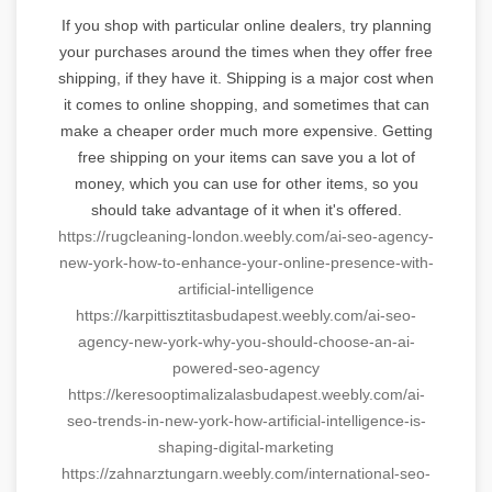
If you shop with particular online dealers, try planning
your purchases around the times when they offer free
shipping, if they have it. Shipping is a major cost when
it comes to online shopping, and sometimes that can
make a cheaper order much more expensive. Getting
free shipping on your items can save you a lot of
money, which you can use for other items, so you
should take advantage of it when it's offered.
https://rugcleaning-london.
weebly.com/ai-seo-agency-
new-
york-how-to-enhance-your-
online-presence-with-
artificial-intelligence
https://
karpittisztitasbudapest.
weebly.com/ai-seo-
agency-new-
york-why-you-should-choose-an-
ai-
powered-seo-agency
https://
keresooptimalizalasbudapest.
weebly.com/ai-
seo-trends-in-
new-york-how-artificial-
intelligence-is-
shaping-
digital-marketing
https://zahnarztungarn.weebly.
com/international-seo-