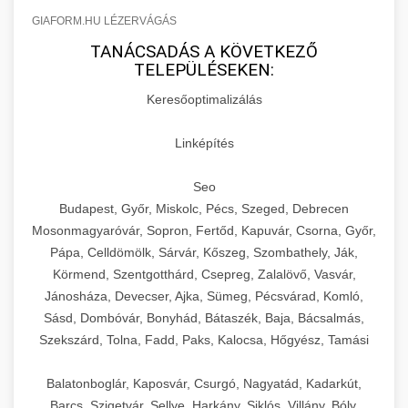
GIAFORM.HU LÉZERVÁGÁS
TANÁCSADÁS A KÖVETKEZŐ
TELEPÜLÉSEKEN:
Keresőoptimalizálás
Linképítés
Seo
Budapest, Győr, Miskolc, Pécs, Szeged, Debrecen
Mosonmagyaróvár, Sopron, Fertőd, Kapuvár, Csorna, Győr,
Pápa, Celldömölk, Sárvár, Kőszeg, Szombathely, Ják,
Körmend, Szentgotthárd, Csepreg, Zalalövő, Vasvár,
Jánosháza, Devecser, Ajka, Sümeg, Pécsvárad, Komló,
Sásd, Dombóvár, Bonyhád, Bátaszék, Baja, Bácsalmás,
Szekszárd, Tolna, Fadd, Paks, Kalocsa, Hőgyész, Tamási
Balatonboglár, Kaposvár, Csurgó, Nagyatád, Kadarkút,
Barcs, Szigetvár, Sellye, Harkány, Siklós, Villány, Bóly,