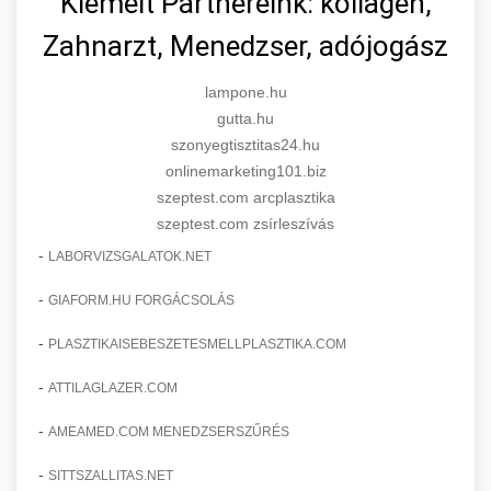
Kiemelt Partnereink: kollagén,
Zahnarzt, Menedzser, adójogász
lampone.hu
gutta.hu
szonyegtisztitas24.hu
onlinemarketing101.biz
szeptest.com arcplasztika
szeptest.com zsírleszívás
-
LABORVIZSGALATOK.NET
-
GIAFORM.HU FORGÁCSOLÁS
-
PLASZTIKAISEBESZETESMELLPLASZTIKA.COM
-
ATTILAGLAZER.COM
-
AMEAMED.COM MENEDZSERSZŰRÉS
-
SITTSZALLITAS.NET