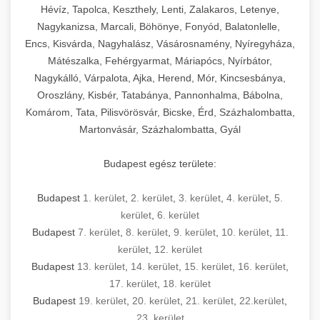
Hévíz, Tapolca, Keszthely, Lenti, Zalakaros, Letenye,
Nagykanizsa, Marcali, Böhönye, Fonyód, Balatonlelle,
Encs, Kisvárda, Nagyhalász, Vásárosnamény, Nyíregyháza,
Mátészalka, Fehérgyarmat, Máriapócs, Nyírbátor,
Nagykálló, Várpalota, Ajka, Herend, Mór, Kincsesbánya,
Oroszlány, Kisbér, Tatabánya, Pannonhalma, Bábolna,
Komárom, Tata, Pilisvörösvár, Bicske, Érd, Százhalombatta,
Martonvásár, Százhalombatta, Gyál
Budapest egész területe:
Budapest
1. kerület
,
2. kerület
,
3. kerület
,
4. kerület
,
5.
kerület
,
6. kerület
Budapest
7. kerület
,
8. kerület
,
9. kerület
,
10. kerület
,
11.
kerület
,
12. kerület
Budapest
13. kerület
,
14. kerület
,
15. kerület
,
16. kerület
,
17. kerület
,
18. kerület
Budapest
19. kerület
,
20. kerület
,
21. kerület
,
22.kerület
,
23. kerület