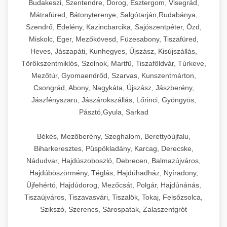
Budakeszi, Szentendre, Dorog, Esztergom, Visegrád,
Mátrafüred, Bátonyterenye, Salgótarján,Rudabánya,
Szendrő, Edelény, Kazincbarcika, Sajószentpéter, Ózd,
Miskolc, Eger, Mezőkövesd, Füzesabony, Tiszafüred,
Heves, Jászapáti, Kunhegyes, Újszász, Kisújszállás,
Törökszentmiklós, Szolnok, Martfű, Tiszaföldvár, Túrkeve,
Mezőtúr, Gyomaendrőd, Szarvas, Kunszentmárton,
Csongrád, Abony, Nagykáta, Újszász, Jászberény,
Jászfényszaru, Jászárokszállás, Lőrinci, Gyöngyös,
Pásztó,Gyula, Sarkad
Békés, Mezőberény, Szeghalom, Berettyóújfalu,
Biharkeresztes, Püspökladány, Karcag, Derecske,
Nádudvar, Hajdúszoboszló, Debrecen, Balmazújváros,
Hajdúböszörmény, Téglás, Hajdúhadház, Nyíradony,
Újfehértó, Hajdúdorog, Mezőcsát, Polgár, Hajdúnánás,
Tiszaújváros, Tiszavasvári, Tiszalök, Tokaj, Felsőzsolca,
Szikszó, Szerencs, Sárospatak, Zalaszentgrót