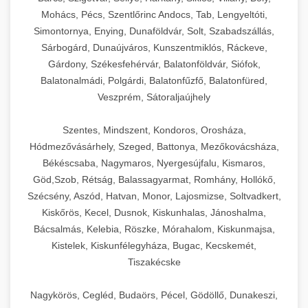
Mohács, Pécs, Szentlőrinc Andocs, Tab, Lengyeltóti,
Simontornya, Enying, Dunaföldvár, Solt, Szabadszállás,
Sárbogárd, Dunaújváros, Kunszentmiklós, Ráckeve,
Gárdony, Székesfehérvár, Balatonföldvár, Siófok,
Balatonalmádi, Polgárdi, Balatonfűzfő, Balatonfüred,
Veszprém, Sátoraljaújhely
Szentes, Mindszent, Kondoros, Orosháza,
Hódmezővásárhely, Szeged, Battonya, Mezőkovácsháza,
Békéscsaba, Nagymaros, Nyergesújfalu, Kismaros,
Göd,Szob, Rétság, Balassagyarmat, Romhány, Hollókő,
Szécsény, Aszód, Hatvan, Monor, Lajosmizse, Soltvadkert,
Kiskőrös, Kecel, Dusnok, Kiskunhalas, Jánoshalma,
Bácsalmás, Kelebia, Röszke, Mórahalom, Kiskunmajsa,
Kistelek, Kiskunfélegyháza, Bugac, Kecskemét,
Tiszakécske
Nagykörös, Cegléd, Budaörs, Pécel, Gödöllő, Dunakeszi,