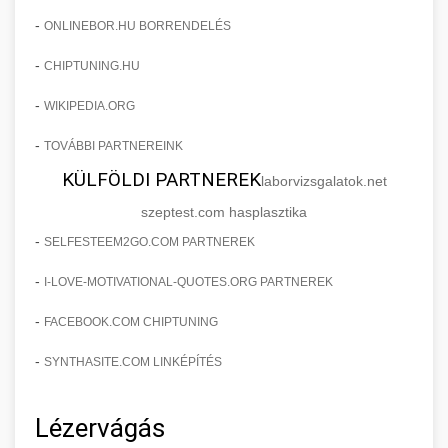
-
ONLINEBOR.HU BORRENDELÉS
-
CHIPTUNING.HU
-
WIKIPEDIA.ORG
-
TOVÁBBI PARTNEREINK
KÜLFÖLDI PARTNEREK
laborvizsgalatok.net
szeptest.com hasplasztika
-
SELFESTEEM2GO.COM PARTNEREK
-
I-LOVE-MOTIVATIONAL-QUOTES.ORG PARTNEREK
-
FACEBOOK.COM CHIPTUNING
-
SYNTHASITE.COM LINKÉPÍTÉS
Lézervágás