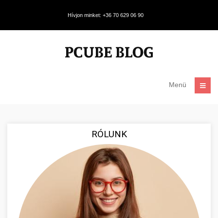
Hívjon minket: +36 70 629 06 90
Menü
RÓLUNK