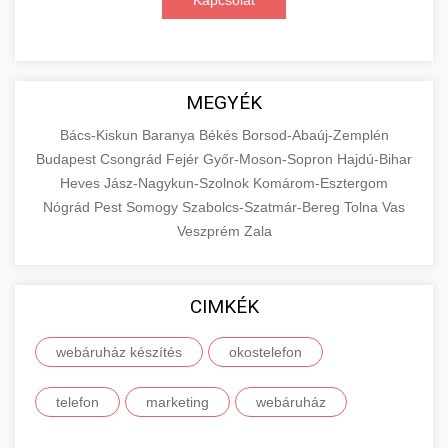
Kapcsolat
MEGYÉK
Bács-Kiskun
Baranya
Békés
Borsod-Abaúj-Zemplén
Budapest
Csongrád
Fejér
Győr-Moson-Sopron
Hajdú-Bihar
Heves
Jász-Nagykun-Szolnok
Komárom-Esztergom
Nógrád
Pest
Somogy
Szabolcs-Szatmár-Bereg
Tolna
Vas
Veszprém
Zala
CIMKÉK
webáruház készítés
okostelefon
telefon
marketing
webáruház