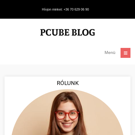
Hívjon minket: +36 70 629 06 90
Menü
RÓLUNK