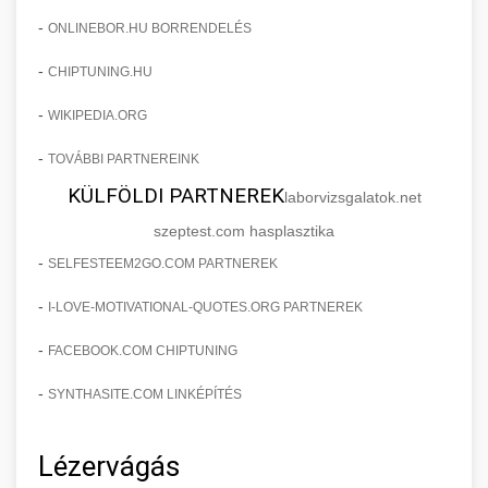
-
ONLINEBOR.HU BORRENDELÉS
-
CHIPTUNING.HU
-
WIKIPEDIA.ORG
-
TOVÁBBI PARTNEREINK
KÜLFÖLDI PARTNEREK
laborvizsgalatok.net
szeptest.com hasplasztika
-
SELFESTEEM2GO.COM PARTNEREK
-
I-LOVE-MOTIVATIONAL-QUOTES.ORG PARTNEREK
-
FACEBOOK.COM CHIPTUNING
-
SYNTHASITE.COM LINKÉPÍTÉS
Lézervágás