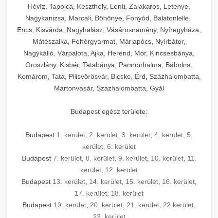
Hévíz, Tapolca, Keszthely, Lenti, Zalakaros, Letenye,
Nagykanizsa, Marcali, Böhönye, Fonyód, Balatonlelle,
Encs, Kisvárda, Nagyhalász, Vásárosnamény, Nyíregyháza,
Mátészalka, Fehérgyarmat, Máriapócs, Nyírbátor,
Nagykálló, Várpalota, Ajka, Herend, Mór, Kincsesbánya,
Oroszlány, Kisbér, Tatabánya, Pannonhalma, Bábolna,
Komárom, Tata, Pilisvörösvár, Bicske, Érd, Százhalombatta,
Martonvásár, Százhalombatta, Gyál
Budapest egész területe:
Budapest
1. kerület
,
2. kerület
,
3. kerület
,
4. kerület
,
5.
kerület
,
6. kerület
Budapest
7. kerület
,
8. kerület
,
9. kerület
,
10. kerület
,
11.
kerület
,
12. kerület
Budapest
13. kerület
,
14. kerület
,
15. kerület
,
16. kerület
,
17. kerület
,
18. kerület
Budapest
19. kerület
,
20. kerület
,
21. kerület
,
22.kerület
,
23. kerület