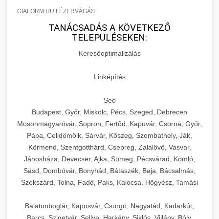
GIAFORM.HU LÉZERVÁGÁS
TANÁCSADÁS A KÖVETKEZŐ
TELEPÜLÉSEKEN:
Keresőoptimalizálás
Linképítés
Seo
Budapest, Győr, Miskolc, Pécs, Szeged, Debrecen
Mosonmagyaróvár, Sopron, Fertőd, Kapuvár, Csorna, Győr,
Pápa, Celldömölk, Sárvár, Kőszeg, Szombathely, Ják,
Körmend, Szentgotthárd, Csepreg, Zalalövő, Vasvár,
Jánosháza, Devecser, Ajka, Sümeg, Pécsvárad, Komló,
Sásd, Dombóvár, Bonyhád, Bátaszék, Baja, Bácsalmás,
Szekszárd, Tolna, Fadd, Paks, Kalocsa, Hőgyész, Tamási
Balatonboglár, Kaposvár, Csurgó, Nagyatád, Kadarkút,
Barcs, Szigetvár, Sellye, Harkány, Siklós, Villány, Bóly,