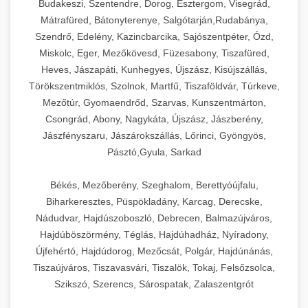
Budakeszi, Szentendre, Dorog, Esztergom, Visegrád,
Mátrafüred, Bátonyterenye, Salgótarján,Rudabánya,
Szendrő, Edelény, Kazincbarcika, Sajószentpéter, Ózd,
Miskolc, Eger, Mezőkövesd, Füzesabony, Tiszafüred,
Heves, Jászapáti, Kunhegyes, Újszász, Kisújszállás,
Törökszentmiklós, Szolnok, Martfű, Tiszaföldvár, Túrkeve,
Mezőtúr, Gyomaendrőd, Szarvas, Kunszentmárton,
Csongrád, Abony, Nagykáta, Újszász, Jászberény,
Jászfényszaru, Jászárokszállás, Lőrinci, Gyöngyös,
Pásztó,Gyula, Sarkad
Békés, Mezőberény, Szeghalom, Berettyóújfalu,
Biharkeresztes, Püspökladány, Karcag, Derecske,
Nádudvar, Hajdúszoboszló, Debrecen, Balmazújváros,
Hajdúböszörmény, Téglás, Hajdúhadház, Nyíradony,
Újfehértó, Hajdúdorog, Mezőcsát, Polgár, Hajdúnánás,
Tiszaújváros, Tiszavasvári, Tiszalök, Tokaj, Felsőzsolca,
Szikszó, Szerencs, Sárospatak, Zalaszentgrót