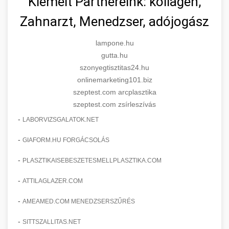
Kiemelt Partnereink: kollagén,
Zahnarzt, Menedzser, adójogász
lampone.hu
gutta.hu
szonyegtisztitas24.hu
onlinemarketing101.biz
szeptest.com arcplasztika
szeptest.com zsírleszívás
-
LABORVIZSGALATOK.NET
-
GIAFORM.HU FORGÁCSOLÁS
-
PLASZTIKAISEBESZETESMELLPLASZTIKA.COM
-
ATTILAGLAZER.COM
-
AMEAMED.COM MENEDZSERSZŰRÉS
-
SITTSZALLITAS.NET