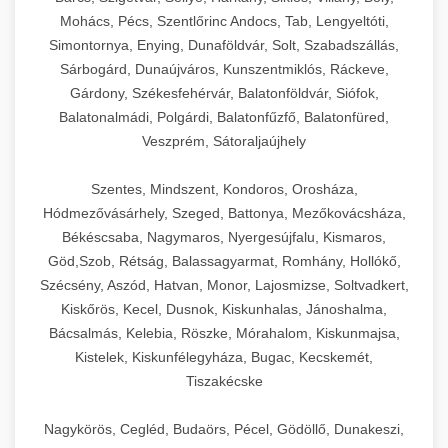
Mohács, Pécs, Szentlőrinc Andocs, Tab, Lengyeltóti,
Simontornya, Enying, Dunaföldvár, Solt, Szabadszállás,
Sárbogárd, Dunaújváros, Kunszentmiklós, Ráckeve,
Gárdony, Székesfehérvár, Balatonföldvár, Siófok,
Balatonalmádi, Polgárdi, Balatonfűzfő, Balatonfüred,
Veszprém, Sátoraljaújhely
Szentes, Mindszent, Kondoros, Orosháza,
Hódmezővásárhely, Szeged, Battonya, Mezőkovácsháza,
Békéscsaba, Nagymaros, Nyergesújfalu, Kismaros,
Göd,Szob, Rétság, Balassagyarmat, Romhány, Hollókő,
Szécsény, Aszód, Hatvan, Monor, Lajosmizse, Soltvadkert,
Kiskőrös, Kecel, Dusnok, Kiskunhalas, Jánoshalma,
Bácsalmás, Kelebia, Röszke, Mórahalom, Kiskunmajsa,
Kistelek, Kiskunfélegyháza, Bugac, Kecskemét,
Tiszakécske
Nagykörös, Cegléd, Budaörs, Pécel, Gödöllő, Dunakeszi,