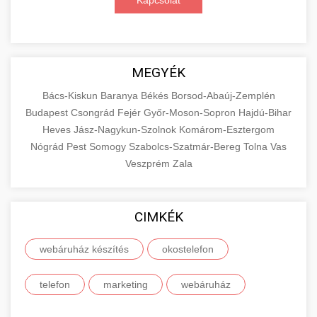
Kapcsolat
MEGYÉK
Bács-Kiskun
Baranya
Békés
Borsod-Abaúj-Zemplén
Budapest
Csongrád
Fejér
Győr-Moson-Sopron
Hajdú-Bihar
Heves
Jász-Nagykun-Szolnok
Komárom-Esztergom
Nógrád
Pest
Somogy
Szabolcs-Szatmár-Bereg
Tolna
Vas
Veszprém
Zala
CIMKÉK
webáruház készítés
okostelefon
telefon
marketing
webáruház