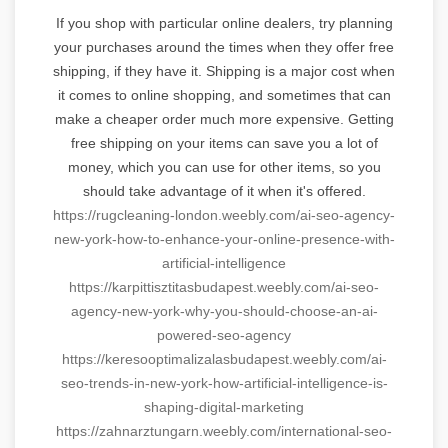
If you shop with particular online dealers, try planning
your purchases around the times when they offer free
shipping, if they have it. Shipping is a major cost when
it comes to online shopping, and sometimes that can
make a cheaper order much more expensive. Getting
free shipping on your items can save you a lot of
money, which you can use for other items, so you
should take advantage of it when it's offered.
https://rugcleaning-london.
weebly.com/ai-seo-agency-
new-
york-how-to-enhance-your-
online-presence-with-
artificial-intelligence
https://
karpittisztitasbudapest.
weebly.com/ai-seo-
agency-new-
york-why-you-should-choose-an-
ai-
powered-seo-agency
https://
keresooptimalizalasbudapest.
weebly.com/ai-
seo-trends-in-
new-york-how-artificial-
intelligence-is-
shaping-
digital-marketing
https://zahnarztungarn.weebly.
com/international-seo-