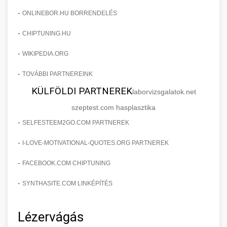
-
ONLINEBOR.HU BORRENDELÉS
-
CHIPTUNING.HU
-
WIKIPEDIA.ORG
-
TOVÁBBI PARTNEREINK
KÜLFÖLDI PARTNEREK
laborvizsgalatok.net
szeptest.com hasplasztika
-
SELFESTEEM2GO.COM PARTNEREK
-
I-LOVE-MOTIVATIONAL-QUOTES.ORG PARTNEREK
-
FACEBOOK.COM CHIPTUNING
-
SYNTHASITE.COM LINKÉPÍTÉS
Lézervágás