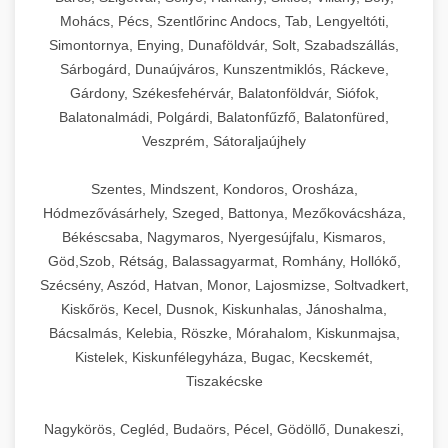
Mohács, Pécs, Szentlőrinc Andocs, Tab, Lengyeltóti,
Simontornya, Enying, Dunaföldvár, Solt, Szabadszállás,
Sárbogárd, Dunaújváros, Kunszentmiklós, Ráckeve,
Gárdony, Székesfehérvár, Balatonföldvár, Siófok,
Balatonalmádi, Polgárdi, Balatonfűzfő, Balatonfüred,
Veszprém, Sátoraljaújhely
Szentes, Mindszent, Kondoros, Orosháza,
Hódmezővásárhely, Szeged, Battonya, Mezőkovácsháza,
Békéscsaba, Nagymaros, Nyergesújfalu, Kismaros,
Göd,Szob, Rétság, Balassagyarmat, Romhány, Hollókő,
Szécsény, Aszód, Hatvan, Monor, Lajosmizse, Soltvadkert,
Kiskőrös, Kecel, Dusnok, Kiskunhalas, Jánoshalma,
Bácsalmás, Kelebia, Röszke, Mórahalom, Kiskunmajsa,
Kistelek, Kiskunfélegyháza, Bugac, Kecskemét,
Tiszakécske
Nagykörös, Cegléd, Budaörs, Pécel, Gödöllő, Dunakeszi,