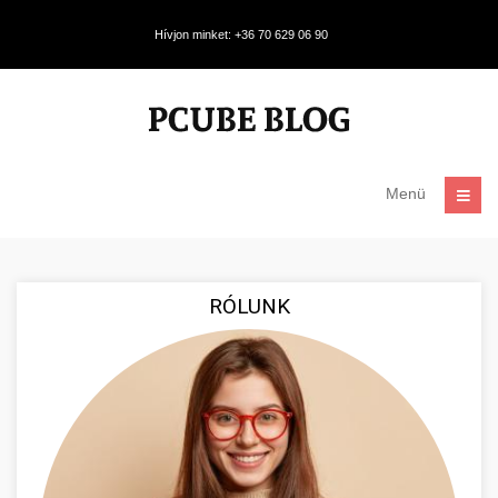
Hívjon minket: +36 70 629 06 90
Menü
RÓLUNK