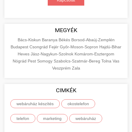
Kapcsolat
MEGYÉK
Bács-Kiskun
Baranya
Békés
Borsod-Abaúj-Zemplén
Budapest
Csongrád
Fejér
Győr-Moson-Sopron
Hajdú-Bihar
Heves
Jász-Nagykun-Szolnok
Komárom-Esztergom
Nógrád
Pest
Somogy
Szabolcs-Szatmár-Bereg
Tolna
Vas
Veszprém
Zala
CIMKÉK
webáruház készítés
okostelefon
telefon
marketing
webáruház