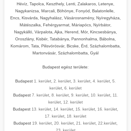
Hévíz, Tapolca, Keszthely, Lenti, Zalakaros, Letenye,
Nagykanizsa, Marcali, Böhönye, Fonyód, Balatonlelle,
Encs, Kisvárda, Nagyhalász, Vásárosnamény, Nyíregyháza,
Mátészalka, Fehérgyarmat, Máriapócs, Nyírbátor,
Nagykálló, Várpalota, Ajka, Herend, Mór, Kincsesbánya,
Oroszlány, Kisbér, Tatabánya, Pannonhalma, Bábolna,
Komárom, Tata, Pilisvörösvár, Bicske, Érd, Százhalombatta,
Martonvásár, Százhalombatta, Gyál
Budapest egész területe:
Budapest
1. kerület
,
2. kerület
,
3. kerület
,
4. kerület
,
5.
kerület
,
6. kerület
Budapest
7. kerület
,
8. kerület
,
9. kerület
,
10. kerület
,
11.
kerület
,
12. kerület
Budapest
13. kerület
,
14. kerület
,
15. kerület
,
16. kerület
,
17. kerület
,
18. kerület
Budapest
19. kerület
,
20. kerület
,
21. kerület
,
22.kerület
,
23. kerület