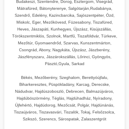
Budakeszi, Szentendre, Dorog, Esztergom, Visegrád,
Mátrafüred, Bátonyterenye, Salgótarján,Rudabánya,
Szendrő, Edelény, Kazincbarcika, Sajószentpéter, Ózd,
Miskolc, Eger, Mezőkövesd, Füzesabony, Tiszafüred,
Heves, Jászapáti, Kunhegyes, Újszász, Kisújszállás,
Törökszentmiklós, Szolnok, Martfű, Tiszaföldvár, Túrkeve,
Mezőtúr, Gyomaendrőd, Szarvas, Kunszentmárton,
Csongrád, Abony, Nagykáta, Újszász, Jászberény,
Jászfényszaru, Jászárokszállás, Lőrinci, Gyöngyös,
Pásztó,Gyula, Sarkad
Békés, Mezőberény, Szeghalom, Berettyóújfalu,
Biharkeresztes, Püspökladány, Karcag, Derecske,
Nádudvar, Hajdúszoboszló, Debrecen, Balmazújváros,
Hajdúböszörmény, Téglás, Hajdúhadház, Nyíradony,
Újfehértó, Hajdúdorog, Mezőcsát, Polgár, Hajdúnánás,
Tiszaújváros, Tiszavasvári, Tiszalök, Tokaj, Felsőzsolca,
Szikszó, Szerencs, Sárospatak, Zalaszentgrót