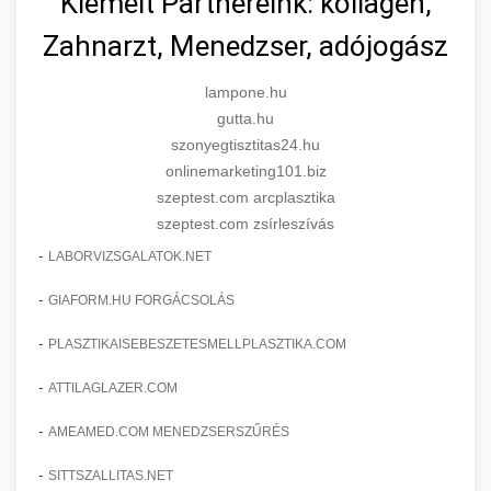
Kiemelt Partnereink: kollagén,
Zahnarzt, Menedzser, adójogász
lampone.hu
gutta.hu
szonyegtisztitas24.hu
onlinemarketing101.biz
szeptest.com arcplasztika
szeptest.com zsírleszívás
-
LABORVIZSGALATOK.NET
-
GIAFORM.HU FORGÁCSOLÁS
-
PLASZTIKAISEBESZETESMELLPLASZTIKA.COM
-
ATTILAGLAZER.COM
-
AMEAMED.COM MENEDZSERSZŰRÉS
-
SITTSZALLITAS.NET