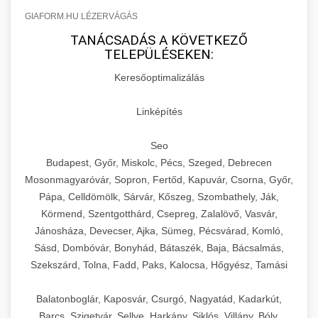
GIAFORM.HU LÉZERVÁGÁS
TANÁCSADÁS A KÖVETKEZŐ
TELEPÜLÉSEKEN:
Keresőoptimalizálás
Linképítés
Seo
Budapest, Győr, Miskolc, Pécs, Szeged, Debrecen
Mosonmagyaróvár, Sopron, Fertőd, Kapuvár, Csorna, Győr,
Pápa, Celldömölk, Sárvár, Kőszeg, Szombathely, Ják,
Körmend, Szentgotthárd, Csepreg, Zalalövő, Vasvár,
Jánosháza, Devecser, Ajka, Sümeg, Pécsvárad, Komló,
Sásd, Dombóvár, Bonyhád, Bátaszék, Baja, Bácsalmás,
Szekszárd, Tolna, Fadd, Paks, Kalocsa, Hőgyész, Tamási
Balatonboglár, Kaposvár, Csurgó, Nagyatád, Kadarkút,
Barcs, Szigetvár, Sellye, Harkány, Siklós, Villány, Bóly,