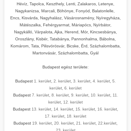
Hévíz, Tapolca, Keszthely, Lenti, Zalakaros, Letenye,
Nagykanizsa, Marcali, Böhönye, Fonyód, Balatonlelle,
Encs, Kisvárda, Nagyhalász, Vásárosnamény, Nyíregyháza,
Mátészalka, Fehérgyarmat, Máriapócs, Nyírbátor,
Nagykálló, Várpalota, Ajka, Herend, Mór, Kincsesbánya,
Oroszlány, Kisbér, Tatabánya, Pannonhalma, Bábolna,
Komárom, Tata, Pilisvörösvár, Bicske, Érd, Százhalombatta,
Martonvásár, Százhalombatta, Gyál
Budapest egész területe:
Budapest
1. kerület
,
2. kerület
,
3. kerület
,
4. kerület
,
5.
kerület
,
6. kerület
Budapest
7. kerület
,
8. kerület
,
9. kerület
,
10. kerület
,
11.
kerület
,
12. kerület
Budapest
13. kerület
,
14. kerület
,
15. kerület
,
16. kerület
,
17. kerület
,
18. kerület
Budapest
19. kerület
,
20. kerület
,
21. kerület
,
22.kerület
,
23. kerület