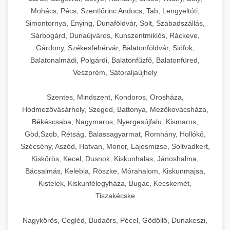
Mohács, Pécs, Szentlőrinc Andocs, Tab, Lengyeltóti,
Simontornya, Enying, Dunaföldvár, Solt, Szabadszállás,
Sárbogárd, Dunaújváros, Kunszentmiklós, Ráckeve,
Gárdony, Székesfehérvár, Balatonföldvár, Siófok,
Balatonalmádi, Polgárdi, Balatonfűzfő, Balatonfüred,
Veszprém, Sátoraljaújhely
Szentes, Mindszent, Kondoros, Orosháza,
Hódmezővásárhely, Szeged, Battonya, Mezőkovácsháza,
Békéscsaba, Nagymaros, Nyergesújfalu, Kismaros,
Göd,Szob, Rétság, Balassagyarmat, Romhány, Hollókő,
Szécsény, Aszód, Hatvan, Monor, Lajosmizse, Soltvadkert,
Kiskőrös, Kecel, Dusnok, Kiskunhalas, Jánoshalma,
Bácsalmás, Kelebia, Röszke, Mórahalom, Kiskunmajsa,
Kistelek, Kiskunfélegyháza, Bugac, Kecskemét,
Tiszakécske
Nagykörös, Cegléd, Budaörs, Pécel, Gödöllő, Dunakeszi,