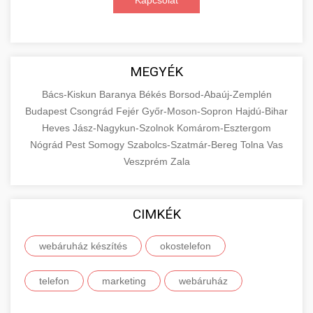
Kapcsolat
MEGYÉK
Bács-Kiskun
Baranya
Békés
Borsod-Abaúj-Zemplén
Budapest
Csongrád
Fejér
Győr-Moson-Sopron
Hajdú-Bihar
Heves
Jász-Nagykun-Szolnok
Komárom-Esztergom
Nógrád
Pest
Somogy
Szabolcs-Szatmár-Bereg
Tolna
Vas
Veszprém
Zala
CIMKÉK
webáruház készítés
okostelefon
telefon
marketing
webáruház