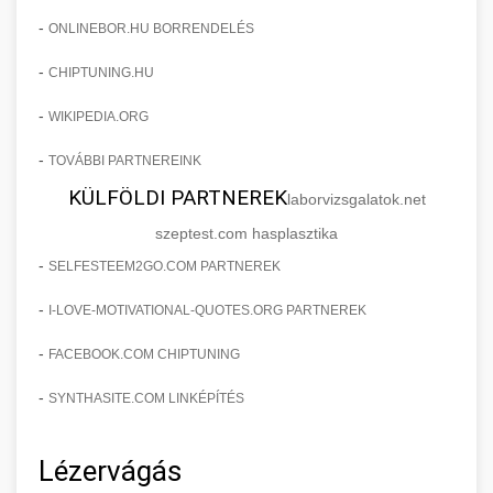
-
ONLINEBOR.HU BORRENDELÉS
-
CHIPTUNING.HU
-
WIKIPEDIA.ORG
-
TOVÁBBI PARTNEREINK
KÜLFÖLDI PARTNEREK
laborvizsgalatok.net
szeptest.com hasplasztika
-
SELFESTEEM2GO.COM PARTNEREK
-
I-LOVE-MOTIVATIONAL-QUOTES.ORG PARTNEREK
-
FACEBOOK.COM CHIPTUNING
-
SYNTHASITE.COM LINKÉPÍTÉS
Lézervágás