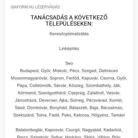
GIAFORM.HU LÉZERVÁGÁS
TANÁCSADÁS A KÖVETKEZŐ
TELEPÜLÉSEKEN:
Keresőoptimalizálás
Linképítés
Seo
Budapest, Győr, Miskolc, Pécs, Szeged, Debrecen
Mosonmagyaróvár, Sopron, Fertőd, Kapuvár, Csorna, Győr,
Pápa, Celldömölk, Sárvár, Kőszeg, Szombathely, Ják,
Körmend, Szentgotthárd, Csepreg, Zalalövő, Vasvár,
Jánosháza, Devecser, Ajka, Sümeg, Pécsvárad, Komló,
Sásd, Dombóvár, Bonyhád, Bátaszék, Baja, Bácsalmás,
Szekszárd, Tolna, Fadd, Paks, Kalocsa, Hőgyész, Tamási
Balatonboglár, Kaposvár, Csurgó, Nagyatád, Kadarkút,
Barcs, Szigetvár, Sellye, Harkány, Siklós, Villány, Bóly,