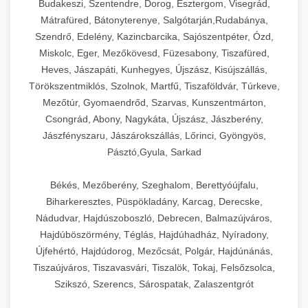
Budakeszi, Szentendre, Dorog, Esztergom, Visegrád,
Mátrafüred, Bátonyterenye, Salgótarján,Rudabánya,
Szendrő, Edelény, Kazincbarcika, Sajószentpéter, Ózd,
Miskolc, Eger, Mezőkövesd, Füzesabony, Tiszafüred,
Heves, Jászapáti, Kunhegyes, Újszász, Kisújszállás,
Törökszentmiklós, Szolnok, Martfű, Tiszaföldvár, Túrkeve,
Mezőtúr, Gyomaendrőd, Szarvas, Kunszentmárton,
Csongrád, Abony, Nagykáta, Újszász, Jászberény,
Jászfényszaru, Jászárokszállás, Lőrinci, Gyöngyös,
Pásztó,Gyula, Sarkad
Békés, Mezőberény, Szeghalom, Berettyóújfalu,
Biharkeresztes, Püspökladány, Karcag, Derecske,
Nádudvar, Hajdúszoboszló, Debrecen, Balmazújváros,
Hajdúböszörmény, Téglás, Hajdúhadház, Nyíradony,
Újfehértó, Hajdúdorog, Mezőcsát, Polgár, Hajdúnánás,
Tiszaújváros, Tiszavasvári, Tiszalök, Tokaj, Felsőzsolca,
Szikszó, Szerencs, Sárospatak, Zalaszentgrót