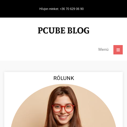
Hívjon minket: +36 70 629 06 90
Menü
RÓLUNK