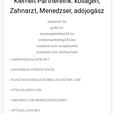
Kiemelt Partnereink: kollagén,
Zahnarzt, Menedzser, adójogász
lampone.hu
gutta.hu
szonyegtisztitas24.hu
onlinemarketing101.biz
szeptest.com arcplasztika
szeptest.com zsírleszívás
-
LABORVIZSGALATOK.NET
-
GIAFORM.HU FORGÁCSOLÁS
-
PLASZTIKAISEBESZETESMELLPLASZTIKA.COM
-
ATTILAGLAZER.COM
-
AMEAMED.COM MENEDZSERSZŰRÉS
-
SITTSZALLITAS.NET