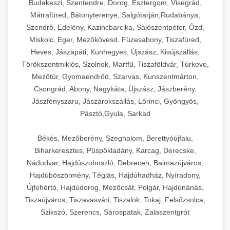
Budakeszi, Szentendre, Dorog, Esztergom, Visegrád,
Mátrafüred, Bátonyterenye, Salgótarján,Rudabánya,
Szendrő, Edelény, Kazincbarcika, Sajószentpéter, Ózd,
Miskolc, Eger, Mezőkövesd, Füzesabony, Tiszafüred,
Heves, Jászapáti, Kunhegyes, Újszász, Kisújszállás,
Törökszentmiklós, Szolnok, Martfű, Tiszaföldvár, Túrkeve,
Mezőtúr, Gyomaendrőd, Szarvas, Kunszentmárton,
Csongrád, Abony, Nagykáta, Újszász, Jászberény,
Jászfényszaru, Jászárokszállás, Lőrinci, Gyöngyös,
Pásztó,Gyula, Sarkad
Békés, Mezőberény, Szeghalom, Berettyóújfalu,
Biharkeresztes, Püspökladány, Karcag, Derecske,
Nádudvar, Hajdúszoboszló, Debrecen, Balmazújváros,
Hajdúböszörmény, Téglás, Hajdúhadház, Nyíradony,
Újfehértó, Hajdúdorog, Mezőcsát, Polgár, Hajdúnánás,
Tiszaújváros, Tiszavasvári, Tiszalök, Tokaj, Felsőzsolca,
Szikszó, Szerencs, Sárospatak, Zalaszentgrót