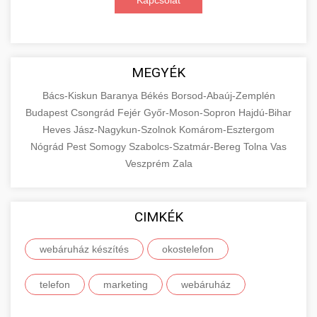
Kapcsolat
MEGYÉK
Bács-Kiskun
Baranya
Békés
Borsod-Abaúj-Zemplén
Budapest
Csongrád
Fejér
Győr-Moson-Sopron
Hajdú-Bihar
Heves
Jász-Nagykun-Szolnok
Komárom-Esztergom
Nógrád
Pest
Somogy
Szabolcs-Szatmár-Bereg
Tolna
Vas
Veszprém
Zala
CIMKÉK
webáruház készítés
okostelefon
telefon
marketing
webáruház