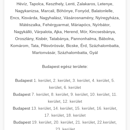
Hévíz, Tapolca, Keszthely, Lenti, Zalakaros, Letenye,
Nagykanizsa, Marcali, Böhönye, Fonyód, Balatonlelle,
Encs, Kisvárda, Nagyhalász, Vásárosnamény, Nyíregyháza,
Mátészalka, Fehérgyarmat, Máriapócs, Nyírbátor,
Nagykálló, Várpalota, Ajka, Herend, Mór, Kincsesbánya,
Oroszlány, Kisbér, Tatabánya, Pannonhalma, Bábolna,
Komárom, Tata, Pilisvörösvár, Bicske, Érd, Százhalombatta,
Martonvásár, Százhalombatta, Gyál
Budapest egész területe:
Budapest
1. kerület
,
2. kerület
,
3. kerület
,
4. kerület
,
5.
kerület
,
6. kerület
Budapest
7. kerület
,
8. kerület
,
9. kerület
,
10. kerület
,
11.
kerület
,
12. kerület
Budapest
13. kerület
,
14. kerület
,
15. kerület
,
16. kerület
,
17. kerület
,
18. kerület
Budapest
19. kerület
,
20. kerület
,
21. kerület
,
22.kerület
,
23. kerület