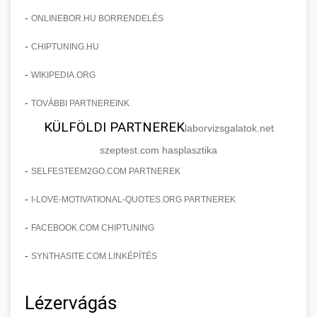
-
ONLINEBOR.HU BORRENDELÉS
-
CHIPTUNING.HU
-
WIKIPEDIA.ORG
-
TOVÁBBI PARTNEREINK
KÜLFÖLDI PARTNEREK
laborvizsgalatok.net
szeptest.com hasplasztika
-
SELFESTEEM2GO.COM PARTNEREK
-
I-LOVE-MOTIVATIONAL-QUOTES.ORG PARTNEREK
-
FACEBOOK.COM CHIPTUNING
-
SYNTHASITE.COM LINKÉPÍTÉS
Lézervágás