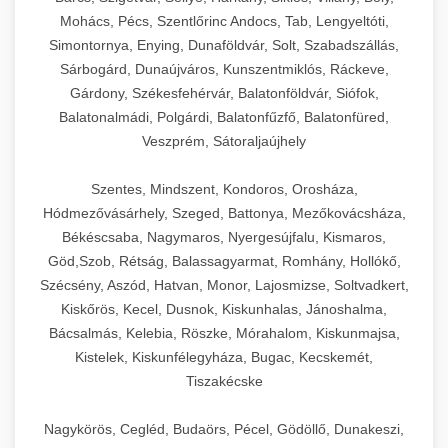
Mohács, Pécs, Szentlőrinc Andocs, Tab, Lengyeltóti,
Simontornya, Enying, Dunaföldvár, Solt, Szabadszállás,
Sárbogárd, Dunaújváros, Kunszentmiklós, Ráckeve,
Gárdony, Székesfehérvár, Balatonföldvár, Siófok,
Balatonalmádi, Polgárdi, Balatonfűzfő, Balatonfüred,
Veszprém, Sátoraljaújhely
Szentes, Mindszent, Kondoros, Orosháza,
Hódmezővásárhely, Szeged, Battonya, Mezőkovácsháza,
Békéscsaba, Nagymaros, Nyergesújfalu, Kismaros,
Göd,Szob, Rétság, Balassagyarmat, Romhány, Hollókő,
Szécsény, Aszód, Hatvan, Monor, Lajosmizse, Soltvadkert,
Kiskőrös, Kecel, Dusnok, Kiskunhalas, Jánoshalma,
Bácsalmás, Kelebia, Röszke, Mórahalom, Kiskunmajsa,
Kistelek, Kiskunfélegyháza, Bugac, Kecskemét,
Tiszakécske
Nagykörös, Cegléd, Budaörs, Pécel, Gödöllő, Dunakeszi,