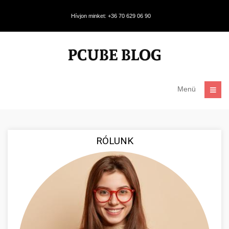
Hívjon minket: +36 70 629 06 90
Menü
RÓLUNK