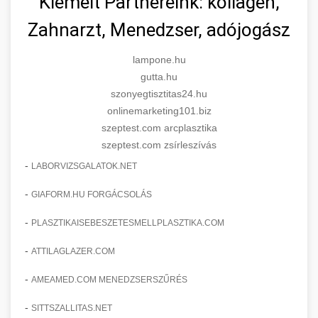
Kiemelt Partnereink: kollagén,
Zahnarzt, Menedzser, adójogász
lampone.hu
gutta.hu
szonyegtisztitas24.hu
onlinemarketing101.biz
szeptest.com arcplasztika
szeptest.com zsírleszívás
-
LABORVIZSGALATOK.NET
-
GIAFORM.HU FORGÁCSOLÁS
-
PLASZTIKAISEBESZETESMELLPLASZTIKA.COM
-
ATTILAGLAZER.COM
-
AMEAMED.COM MENEDZSERSZŰRÉS
-
SITTSZALLITAS.NET