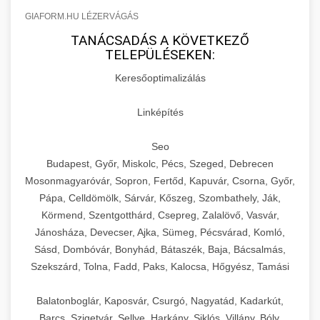
GIAFORM.HU LÉZERVÁGÁS
TANÁCSADÁS A KÖVETKEZŐ
TELEPÜLÉSEKEN:
Keresőoptimalizálás
Linképítés
Seo
Budapest, Győr, Miskolc, Pécs, Szeged, Debrecen
Mosonmagyaróvár, Sopron, Fertőd, Kapuvár, Csorna, Győr,
Pápa, Celldömölk, Sárvár, Kőszeg, Szombathely, Ják,
Körmend, Szentgotthárd, Csepreg, Zalalövő, Vasvár,
Jánosháza, Devecser, Ajka, Sümeg, Pécsvárad, Komló,
Sásd, Dombóvár, Bonyhád, Bátaszék, Baja, Bácsalmás,
Szekszárd, Tolna, Fadd, Paks, Kalocsa, Hőgyész, Tamási
Balatonboglár, Kaposvár, Csurgó, Nagyatád, Kadarkút,
Barcs, Szigetvár, Sellye, Harkány, Siklós, Villány, Bóly,