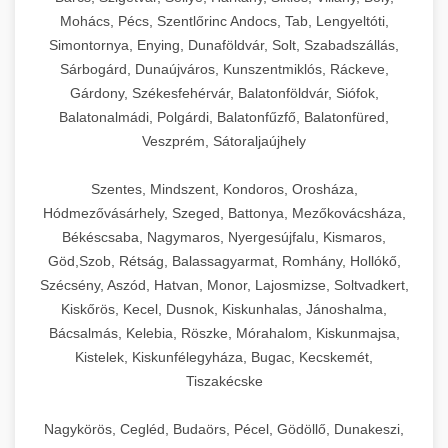
Mohács, Pécs, Szentlőrinc Andocs, Tab, Lengyeltóti,
Simontornya, Enying, Dunaföldvár, Solt, Szabadszállás,
Sárbogárd, Dunaújváros, Kunszentmiklós, Ráckeve,
Gárdony, Székesfehérvár, Balatonföldvár, Siófok,
Balatonalmádi, Polgárdi, Balatonfűzfő, Balatonfüred,
Veszprém, Sátoraljaújhely
Szentes, Mindszent, Kondoros, Orosháza,
Hódmezővásárhely, Szeged, Battonya, Mezőkovácsháza,
Békéscsaba, Nagymaros, Nyergesújfalu, Kismaros,
Göd,Szob, Rétság, Balassagyarmat, Romhány, Hollókő,
Szécsény, Aszód, Hatvan, Monor, Lajosmizse, Soltvadkert,
Kiskőrös, Kecel, Dusnok, Kiskunhalas, Jánoshalma,
Bácsalmás, Kelebia, Röszke, Mórahalom, Kiskunmajsa,
Kistelek, Kiskunfélegyháza, Bugac, Kecskemét,
Tiszakécske
Nagykörös, Cegléd, Budaörs, Pécel, Gödöllő, Dunakeszi,