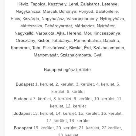
Hévíz, Tapolca, Keszthely, Lenti, Zalakaros, Letenye,
Nagykanizsa, Marcali, Böhönye, Fonyód, Balatonlelle,
Encs, Kisvárda, Nagyhalász, Vásárosnamény, Nyíregyháza,
Mátészalka, Fehérgyarmat, Máriapócs, Nyírbátor,
Nagykálló, Várpalota, Ajka, Herend, Mór, Kincsesbánya,
Oroszlány, Kisbér, Tatabánya, Pannonhalma, Bábolna,
Komárom, Tata, Pilisvörösvár, Bicske, Érd, Százhalombatta,
Martonvásár, Százhalombatta, Gyál
Budapest egész területe:
Budapest
1. kerület
,
2. kerület
,
3. kerület
,
4. kerület
,
5.
kerület
,
6. kerület
Budapest
7. kerület
,
8. kerület
,
9. kerület
,
10. kerület
,
11.
kerület
,
12. kerület
Budapest
13. kerület
,
14. kerület
,
15. kerület
,
16. kerület
,
17. kerület
,
18. kerület
Budapest
19. kerület
,
20. kerület
,
21. kerület
,
22.kerület
,
23. kerület