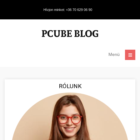
Hívjon minket: +36 70 629 06 90
Menü
RÓLUNK