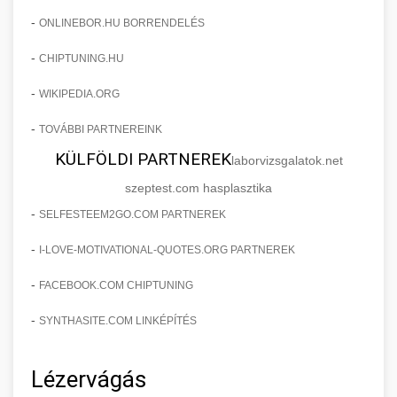
-
ONLINEBOR.HU BORRENDELÉS
-
CHIPTUNING.HU
-
WIKIPEDIA.ORG
-
TOVÁBBI PARTNEREINK
KÜLFÖLDI PARTNEREK
laborvizsgalatok.net
szeptest.com hasplasztika
-
SELFESTEEM2GO.COM PARTNEREK
-
I-LOVE-MOTIVATIONAL-QUOTES.ORG PARTNEREK
-
FACEBOOK.COM CHIPTUNING
-
SYNTHASITE.COM LINKÉPÍTÉS
Lézervágás