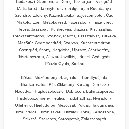
Budakeszi, Szentendre, Dorog, Esztergom, Visegrád,
Mátrafüred, Bátonyterenye, Salgótarján,Rudabánya,
Szendrő, Edelény, Kazincbarcika, Sajószentpéter, Ózd,
Miskolc, Eger, Mezőkövesd, Füzesabony, Tiszafüred,
Heves, Jászapáti, Kunhegyes, Újszász, Kisújszállás,
Törökszentmiklós, Szolnok, Martfű, Tiszaföldvár, Túrkeve,
Mezőtúr, Gyomaendrőd, Szarvas, Kunszentmárton,
Csongrád, Abony, Nagykáta, Újszász, Jászberény,
Jászfényszaru, Jászárokszállás, Lőrinci, Gyöngyös,
Pásztó,Gyula, Sarkad
Békés, Mezőberény, Szeghalom, Berettyóújfalu,
Biharkeresztes, Püspökladány, Karcag, Derecske,
Nádudvar, Hajdúszoboszló, Debrecen, Balmazújváros,
Hajdúböszörmény, Téglás, Hajdúhadház, Nyíradony,
Újfehértó, Hajdúdorog, Mezőcsát, Polgár, Hajdúnánás,
Tiszaújváros, Tiszavasvári, Tiszalök, Tokaj, Felsőzsolca,
Szikszó, Szerencs, Sárospatak, Zalaszentgrót