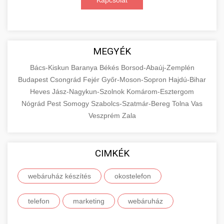
Kapcsolat
MEGYÉK
Bács-Kiskun
Baranya
Békés
Borsod-Abaúj-Zemplén
Budapest
Csongrád
Fejér
Győr-Moson-Sopron
Hajdú-Bihar
Heves
Jász-Nagykun-Szolnok
Komárom-Esztergom
Nógrád
Pest
Somogy
Szabolcs-Szatmár-Bereg
Tolna
Vas
Veszprém
Zala
CIMKÉK
webáruház készítés
okostelefon
telefon
marketing
webáruház