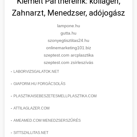
Kiemelt Partnereink: kollagén,
Zahnarzt, Menedzser, adójogász
lampone.hu
gutta.hu
szonyegtisztitas24.hu
onlinemarketing101.biz
szeptest.com arcplasztika
szeptest.com zsírleszívás
-
LABORVIZSGALATOK.NET
-
GIAFORM.HU FORGÁCSOLÁS
-
PLASZTIKAISEBESZETESMELLPLASZTIKA.COM
-
ATTILAGLAZER.COM
-
AMEAMED.COM MENEDZSERSZŰRÉS
-
SITTSZALLITAS.NET