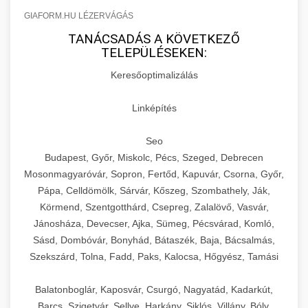
GIAFORM.HU LÉZERVÁGÁS
TANÁCSADÁS A KÖVETKEZŐ
TELEPÜLÉSEKEN:
Keresőoptimalizálás
Linképítés
Seo
Budapest, Győr, Miskolc, Pécs, Szeged, Debrecen
Mosonmagyaróvár, Sopron, Fertőd, Kapuvár, Csorna, Győr,
Pápa, Celldömölk, Sárvár, Kőszeg, Szombathely, Ják,
Körmend, Szentgotthárd, Csepreg, Zalalövő, Vasvár,
Jánosháza, Devecser, Ajka, Sümeg, Pécsvárad, Komló,
Sásd, Dombóvár, Bonyhád, Bátaszék, Baja, Bácsalmás,
Szekszárd, Tolna, Fadd, Paks, Kalocsa, Hőgyész, Tamási
Balatonboglár, Kaposvár, Csurgó, Nagyatád, Kadarkút,
Barcs, Szigetvár, Sellye, Harkány, Siklós, Villány, Bóly,