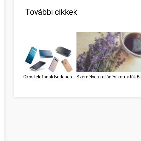
További cikkek
Okostelefonok Budapest
Személyes fejlődési mutatók 