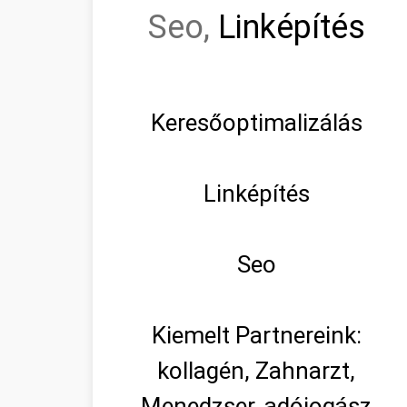
Seo,
Linképítés
Keresőoptimalizálás
Linképítés
Seo
Kiemelt Partnereink:
kollagén, Zahnarzt,
Menedzser, adójogász