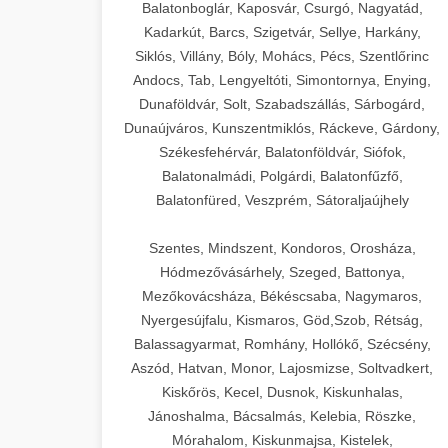
Balatonboglár, Kaposvár, Csurgó, Nagyatád,
Kadarkút, Barcs, Szigetvár, Sellye, Harkány,
Siklós, Villány, Bóly, Mohács, Pécs, Szentlőrinc
Andocs, Tab, Lengyeltóti, Simontornya, Enying,
Dunaföldvár, Solt, Szabadszállás, Sárbogárd,
Dunaújváros, Kunszentmiklós, Ráckeve, Gárdony,
Székesfehérvár, Balatonföldvár, Siófok,
Balatonalmádi, Polgárdi, Balatonfűzfő,
Balatonfüred, Veszprém, Sátoraljaújhely
Szentes, Mindszent, Kondoros, Orosháza,
Hódmezővásárhely, Szeged, Battonya,
Mezőkovácsháza, Békéscsaba, Nagymaros,
Nyergesújfalu, Kismaros, Göd,Szob, Rétság,
Balassagyarmat, Romhány, Hollókő, Szécsény,
Aszód, Hatvan, Monor, Lajosmizse, Soltvadkert,
Kiskőrös, Kecel, Dusnok, Kiskunhalas,
Jánoshalma, Bácsalmás, Kelebia, Röszke,
Mórahalom, Kiskunmajsa, Kistelek,