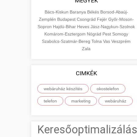
MEGYÉK
Bács-Kiskun
Baranya
Békés
Borsod-Abaúj-
Zemplén
Budapest
Csongrád
Fejér
Győr-Moson-
Sopron
Hajdú-Bihar
Heves
Jász-Nagykun-Szolnok
Komárom-Esztergom
Nógrád
Pest
Somogy
Szabolcs-Szatmár-Bereg
Tolna
Vas
Veszprém
Zala
CIMKÉK
webáruház készítés
okostelefon
telefon
marketing
webáruház
Keresőoptimalizálás