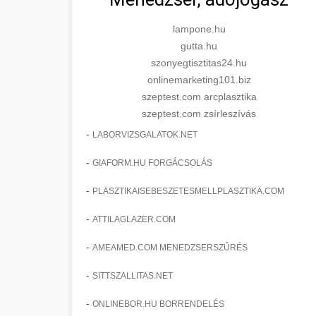
lampone.hu
gutta.hu
szonyegtisztitas24.hu
onlinemarketing101.biz
szeptest.com arcplasztika
szeptest.com zsírleszívás
-
LABORVIZSGALATOK.NET
-
GIAFORM.HU FORGÁCSOLÁS
-
PLASZTIKAISEBESZETESMELLPLASZTIKA.COM
-
ATTILAGLAZER.COM
-
AMEAMED.COM MENEDZSERSZŰRÉS
-
SITTSZALLITAS.NET
-
ONLINEBOR.HU BORRENDELÉS