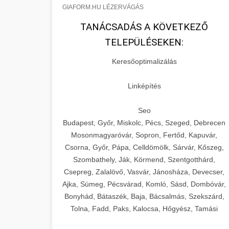
GIAFORM.HU LÉZERVÁGÁS
TANÁCSADÁS A KÖVETKEZŐ
TELEPÜLÉSEKEN:
Keresőoptimalizálás
Linképítés
Seo
Budapest, Győr, Miskolc, Pécs, Szeged, Debrecen
Mosonmagyaróvár, Sopron, Fertőd, Kapuvár,
Csorna, Győr, Pápa, Celldömölk, Sárvár, Kőszeg,
Szombathely, Ják, Körmend, Szentgotthárd,
Csepreg, Zalalövő, Vasvár, Jánosháza, Devecser,
Ajka, Sümeg, Pécsvárad, Komló, Sásd, Dombóvár,
Bonyhád, Bátaszék, Baja, Bácsalmás, Szekszárd,
Tolna, Fadd, Paks, Kalocsa, Hőgyész, Tamási