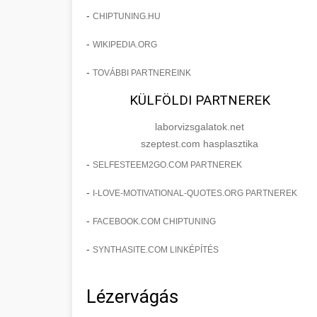
-
CHIPTUNING.HU
-
WIKIPEDIA.ORG
-
TOVÁBBI PARTNEREINK
KÜLFÖLDI PARTNEREK
laborvizsgalatok.net
szeptest.com hasplasztika
-
SELFESTEEM2GO.COM PARTNEREK
-
I-LOVE-MOTIVATIONAL-QUOTES.ORG PARTNEREK
-
FACEBOOK.COM CHIPTUNING
-
SYNTHASITE.COM LINKÉPÍTÉS
Lézervágás