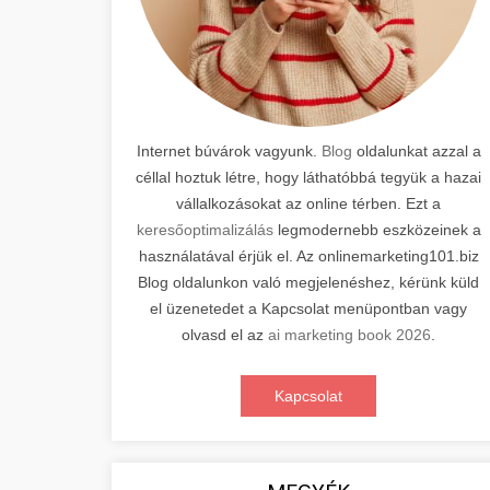
Internet búvárok vagyunk.
Blog
oldalunkat azzal a
céllal hoztuk létre, hogy láthatóbbá tegyük a hazai
vállalkozásokat az online térben. Ezt a
keresőoptimalizálás
legmodernebb eszközeinek a
használatával érjük el. Az onlinemarketing101.biz
Blog oldalunkon való megjelenéshez, kérünk küld
el üzenetedet a Kapcsolat menüpontban vagy
olvasd el az
ai marketing book 2026
.
Kapcsolat