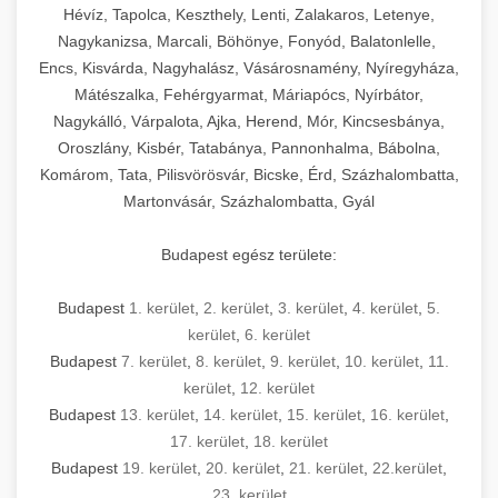
Hévíz, Tapolca, Keszthely, Lenti, Zalakaros, Letenye,
Nagykanizsa, Marcali, Böhönye, Fonyód, Balatonlelle,
Encs, Kisvárda, Nagyhalász, Vásárosnamény, Nyíregyháza,
Mátészalka, Fehérgyarmat, Máriapócs, Nyírbátor,
Nagykálló, Várpalota, Ajka, Herend, Mór, Kincsesbánya,
Oroszlány, Kisbér, Tatabánya, Pannonhalma, Bábolna,
Komárom, Tata, Pilisvörösvár, Bicske, Érd, Százhalombatta,
Martonvásár, Százhalombatta, Gyál
Budapest egész területe:
Budapest
1. kerület
,
2. kerület
,
3. kerület
,
4. kerület
,
5.
kerület
,
6. kerület
Budapest
7. kerület
,
8. kerület
,
9. kerület
,
10. kerület
,
11.
kerület
,
12. kerület
Budapest
13. kerület
,
14. kerület
,
15. kerület
,
16. kerület
,
17. kerület
,
18. kerület
Budapest
19. kerület
,
20. kerület
,
21. kerület
,
22.kerület
,
23. kerület