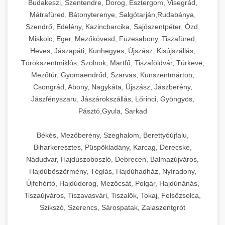
Budakeszi, Szentendre, Dorog, Esztergom, Visegrád,
Mátrafüred, Bátonyterenye, Salgótarján,Rudabánya,
Szendrő, Edelény, Kazincbarcika, Sajószentpéter, Ózd,
Miskolc, Eger, Mezőkövesd, Füzesabony, Tiszafüred,
Heves, Jászapáti, Kunhegyes, Újszász, Kisújszállás,
Törökszentmiklós, Szolnok, Martfű, Tiszaföldvár, Túrkeve,
Mezőtúr, Gyomaendrőd, Szarvas, Kunszentmárton,
Csongrád, Abony, Nagykáta, Újszász, Jászberény,
Jászfényszaru, Jászárokszállás, Lőrinci, Gyöngyös,
Pásztó,Gyula, Sarkad
Békés, Mezőberény, Szeghalom, Berettyóújfalu,
Biharkeresztes, Püspökladány, Karcag, Derecske,
Nádudvar, Hajdúszoboszló, Debrecen, Balmazújváros,
Hajdúböszörmény, Téglás, Hajdúhadház, Nyíradony,
Újfehértó, Hajdúdorog, Mezőcsát, Polgár, Hajdúnánás,
Tiszaújváros, Tiszavasvári, Tiszalök, Tokaj, Felsőzsolca,
Szikszó, Szerencs, Sárospatak, Zalaszentgrót