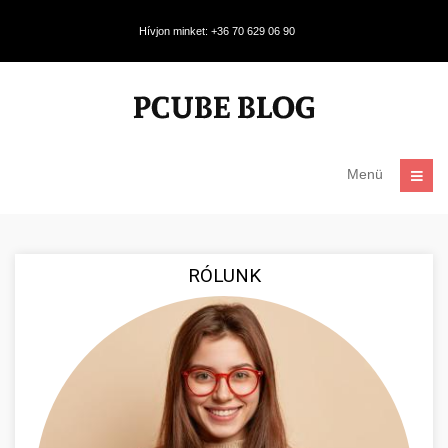
Hívjon minket: +36 70 629 06 90
Menü
RÓLUNK