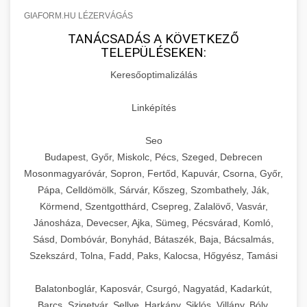
GIAFORM.HU LÉZERVÁGÁS
TANÁCSADÁS A KÖVETKEZŐ
TELEPÜLÉSEKEN:
Keresőoptimalizálás
Linképítés
Seo
Budapest, Győr, Miskolc, Pécs, Szeged, Debrecen
Mosonmagyaróvár, Sopron, Fertőd, Kapuvár, Csorna, Győr,
Pápa, Celldömölk, Sárvár, Kőszeg, Szombathely, Ják,
Körmend, Szentgotthárd, Csepreg, Zalalövő, Vasvár,
Jánosháza, Devecser, Ajka, Sümeg, Pécsvárad, Komló,
Sásd, Dombóvár, Bonyhád, Bátaszék, Baja, Bácsalmás,
Szekszárd, Tolna, Fadd, Paks, Kalocsa, Hőgyész, Tamási
Balatonboglár, Kaposvár, Csurgó, Nagyatád, Kadarkút,
Barcs, Szigetvár, Sellye, Harkány, Siklós, Villány, Bóly,