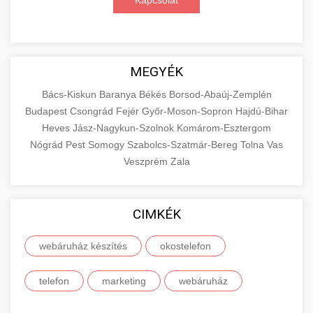
Kapcsolat
MEGYÉK
Bács-Kiskun
Baranya
Békés
Borsod-Abaúj-Zemplén
Budapest
Csongrád
Fejér
Győr-Moson-Sopron
Hajdú-Bihar
Heves
Jász-Nagykun-Szolnok
Komárom-Esztergom
Nógrád
Pest
Somogy
Szabolcs-Szatmár-Bereg
Tolna
Vas
Veszprém
Zala
CIMKÉK
webáruház készítés
okostelefon
telefon
marketing
webáruház