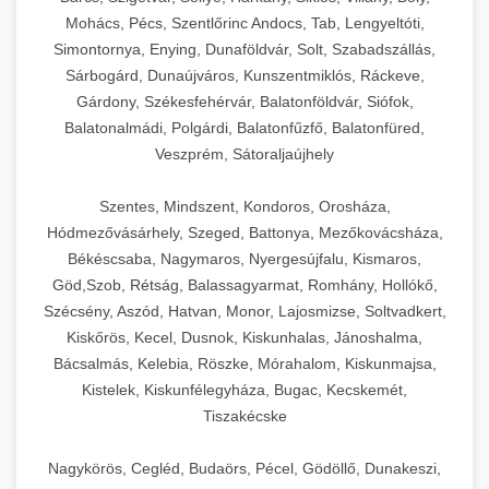
Mohács, Pécs, Szentlőrinc Andocs, Tab, Lengyeltóti,
Simontornya, Enying, Dunaföldvár, Solt, Szabadszállás,
Sárbogárd, Dunaújváros, Kunszentmiklós, Ráckeve,
Gárdony, Székesfehérvár, Balatonföldvár, Siófok,
Balatonalmádi, Polgárdi, Balatonfűzfő, Balatonfüred,
Veszprém, Sátoraljaújhely
Szentes, Mindszent, Kondoros, Orosháza,
Hódmezővásárhely, Szeged, Battonya, Mezőkovácsháza,
Békéscsaba, Nagymaros, Nyergesújfalu, Kismaros,
Göd,Szob, Rétság, Balassagyarmat, Romhány, Hollókő,
Szécsény, Aszód, Hatvan, Monor, Lajosmizse, Soltvadkert,
Kiskőrös, Kecel, Dusnok, Kiskunhalas, Jánoshalma,
Bácsalmás, Kelebia, Röszke, Mórahalom, Kiskunmajsa,
Kistelek, Kiskunfélegyháza, Bugac, Kecskemét,
Tiszakécske
Nagykörös, Cegléd, Budaörs, Pécel, Gödöllő, Dunakeszi,