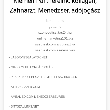
Kiemelt Partnereink: kollagén,
Zahnarzt, Menedzser, adójogász
lampone.hu
gutta.hu
szonyegtisztitas24.hu
onlinemarketing101.biz
szeptest.com arcplasztika
szeptest.com zsírleszívás
-
LABORVIZSGALATOK.NET
-
GIAFORM.HU FORGÁCSOLÁS
-
PLASZTIKAISEBESZETESMELLPLASZTIKA.COM
-
ATTILAGLAZER.COM
-
AMEAMED.COM MENEDZSERSZŰRÉS
-
SITTSZALLITAS.NET