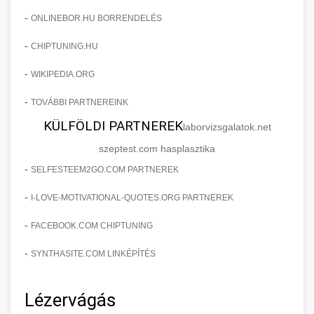
-
ONLINEBOR.HU BORRENDELÉS
-
CHIPTUNING.HU
-
WIKIPEDIA.ORG
-
TOVÁBBI PARTNEREINK
KÜLFÖLDI PARTNEREK
laborvizsgalatok.net
szeptest.com hasplasztika
-
SELFESTEEM2GO.COM PARTNEREK
-
I-LOVE-MOTIVATIONAL-QUOTES.ORG PARTNEREK
-
FACEBOOK.COM CHIPTUNING
-
SYNTHASITE.COM LINKÉPÍTÉS
Lézervágás