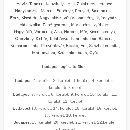
Hévíz, Tapolca, Keszthely, Lenti, Zalakaros, Letenye,
Nagykanizsa, Marcali, Böhönye, Fonyód, Balatonlelle,
Encs, Kisvárda, Nagyhalász, Vásárosnamény, Nyíregyháza,
Mátészalka, Fehérgyarmat, Máriapócs, Nyírbátor,
Nagykálló, Várpalota, Ajka, Herend, Mór, Kincsesbánya,
Oroszlány, Kisbér, Tatabánya, Pannonhalma, Bábolna,
Komárom, Tata, Pilisvörösvár, Bicske, Érd, Százhalombatta,
Martonvásár, Százhalombatta, Gyál
Budapest egész területe:
Budapest
1. kerület
,
2. kerület
,
3. kerület
,
4. kerület
,
5.
kerület
,
6. kerület
Budapest
7. kerület
,
8. kerület
,
9. kerület
,
10. kerület
,
11.
kerület
,
12. kerület
Budapest
13. kerület
,
14. kerület
,
15. kerület
,
16. kerület
,
17. kerület
,
18. kerület
Budapest
19. kerület
,
20. kerület
,
21. kerület
,
22.kerület
,
23. kerület