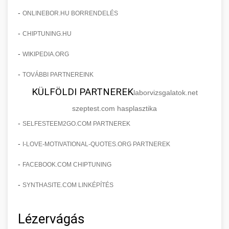
-
ONLINEBOR.HU BORRENDELÉS
-
CHIPTUNING.HU
-
WIKIPEDIA.ORG
-
TOVÁBBI PARTNEREINK
KÜLFÖLDI PARTNEREK
laborvizsgalatok.net
szeptest.com hasplasztika
-
SELFESTEEM2GO.COM PARTNEREK
-
I-LOVE-MOTIVATIONAL-QUOTES.ORG PARTNEREK
-
FACEBOOK.COM CHIPTUNING
-
SYNTHASITE.COM LINKÉPÍTÉS
Lézervágás