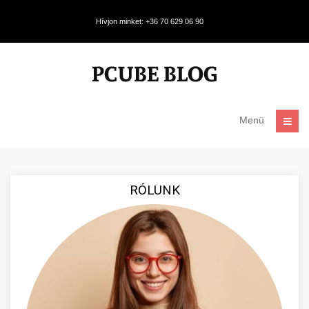
Hívjon minket: +36 70 629 06 90
Menü
RÓLUNK