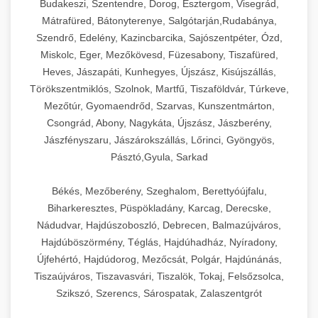
Budakeszi, Szentendre, Dorog, Esztergom, Visegrád,
Mátrafüred, Bátonyterenye, Salgótarján,Rudabánya,
Szendrő, Edelény, Kazincbarcika, Sajószentpéter, Ózd,
Miskolc, Eger, Mezőkövesd, Füzesabony, Tiszafüred,
Heves, Jászapáti, Kunhegyes, Újszász, Kisújszállás,
Törökszentmiklós, Szolnok, Martfű, Tiszaföldvár, Túrkeve,
Mezőtúr, Gyomaendrőd, Szarvas, Kunszentmárton,
Csongrád, Abony, Nagykáta, Újszász, Jászberény,
Jászfényszaru, Jászárokszállás, Lőrinci, Gyöngyös,
Pásztó,Gyula, Sarkad
Békés, Mezőberény, Szeghalom, Berettyóújfalu,
Biharkeresztes, Püspökladány, Karcag, Derecske,
Nádudvar, Hajdúszoboszló, Debrecen, Balmazújváros,
Hajdúböszörmény, Téglás, Hajdúhadház, Nyíradony,
Újfehértó, Hajdúdorog, Mezőcsát, Polgár, Hajdúnánás,
Tiszaújváros, Tiszavasvári, Tiszalök, Tokaj, Felsőzsolca,
Szikszó, Szerencs, Sárospatak, Zalaszentgrót