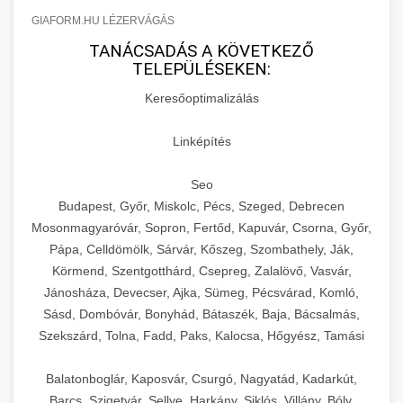
GIAFORM.HU LÉZERVÁGÁS
TANÁCSADÁS A KÖVETKEZŐ
TELEPÜLÉSEKEN:
Keresőoptimalizálás
Linképítés
Seo
Budapest, Győr, Miskolc, Pécs, Szeged, Debrecen
Mosonmagyaróvár, Sopron, Fertőd, Kapuvár, Csorna, Győr,
Pápa, Celldömölk, Sárvár, Kőszeg, Szombathely, Ják,
Körmend, Szentgotthárd, Csepreg, Zalalövő, Vasvár,
Jánosháza, Devecser, Ajka, Sümeg, Pécsvárad, Komló,
Sásd, Dombóvár, Bonyhád, Bátaszék, Baja, Bácsalmás,
Szekszárd, Tolna, Fadd, Paks, Kalocsa, Hőgyész, Tamási
Balatonboglár, Kaposvár, Csurgó, Nagyatád, Kadarkút,
Barcs, Szigetvár, Sellye, Harkány, Siklós, Villány, Bóly,