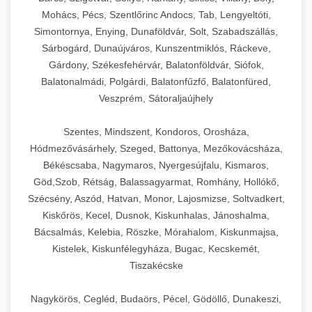
Mohács, Pécs, Szentlőrinc Andocs, Tab, Lengyeltóti,
Simontornya, Enying, Dunaföldvár, Solt, Szabadszállás,
Sárbogárd, Dunaújváros, Kunszentmiklós, Ráckeve,
Gárdony, Székesfehérvár, Balatonföldvár, Siófok,
Balatonalmádi, Polgárdi, Balatonfűzfő, Balatonfüred,
Veszprém, Sátoraljaújhely
Szentes, Mindszent, Kondoros, Orosháza,
Hódmezővásárhely, Szeged, Battonya, Mezőkovácsháza,
Békéscsaba, Nagymaros, Nyergesújfalu, Kismaros,
Göd,Szob, Rétság, Balassagyarmat, Romhány, Hollókő,
Szécsény, Aszód, Hatvan, Monor, Lajosmizse, Soltvadkert,
Kiskőrös, Kecel, Dusnok, Kiskunhalas, Jánoshalma,
Bácsalmás, Kelebia, Röszke, Mórahalom, Kiskunmajsa,
Kistelek, Kiskunfélegyháza, Bugac, Kecskemét,
Tiszakécske
Nagykörös, Cegléd, Budaörs, Pécel, Gödöllő, Dunakeszi,