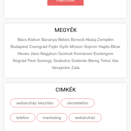
Kapcsolat
MEGYÉK
Bács-Kiskun
Baranya
Békés
Borsod-Abaúj-Zemplén
Budapest
Csongrád
Fejér
Győr-Moson-Sopron
Hajdú-Bihar
Heves
Jász-Nagykun-Szolnok
Komárom-Esztergom
Nógrád
Pest
Somogy
Szabolcs-Szatmár-Bereg
Tolna
Vas
Veszprém
Zala
CIMKÉK
webáruház készítés
okostelefon
telefon
marketing
webáruház