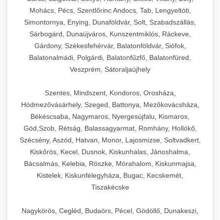
Mohács, Pécs, Szentlőrinc Andocs, Tab, Lengyeltóti,
Simontornya, Enying, Dunaföldvár, Solt, Szabadszállás,
Sárbogárd, Dunaújváros, Kunszentmiklós, Ráckeve,
Gárdony, Székesfehérvár, Balatonföldvár, Siófok,
Balatonalmádi, Polgárdi, Balatonfűzfő, Balatonfüred,
Veszprém, Sátoraljaújhely
Szentes, Mindszent, Kondoros, Orosháza,
Hódmezővásárhely, Szeged, Battonya, Mezőkovácsháza,
Békéscsaba, Nagymaros, Nyergesújfalu, Kismaros,
Göd,Szob, Rétság, Balassagyarmat, Romhány, Hollókő,
Szécsény, Aszód, Hatvan, Monor, Lajosmizse, Soltvadkert,
Kiskőrös, Kecel, Dusnok, Kiskunhalas, Jánoshalma,
Bácsalmás, Kelebia, Röszke, Mórahalom, Kiskunmajsa,
Kistelek, Kiskunfélegyháza, Bugac, Kecskemét,
Tiszakécske
Nagykörös, Cegléd, Budaörs, Pécel, Gödöllő, Dunakeszi,