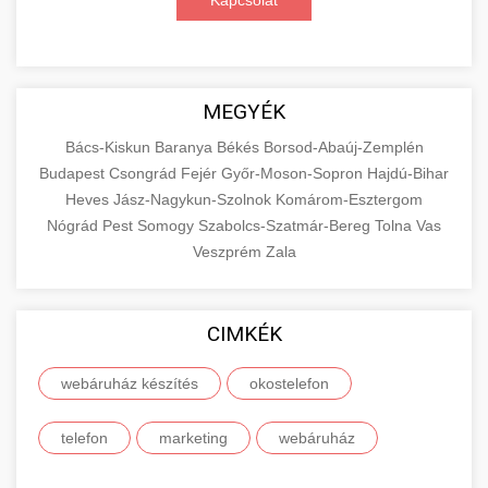
Kapcsolat
MEGYÉK
Bács-Kiskun
Baranya
Békés
Borsod-Abaúj-Zemplén
Budapest
Csongrád
Fejér
Győr-Moson-Sopron
Hajdú-Bihar
Heves
Jász-Nagykun-Szolnok
Komárom-Esztergom
Nógrád
Pest
Somogy
Szabolcs-Szatmár-Bereg
Tolna
Vas
Veszprém
Zala
CIMKÉK
webáruház készítés
okostelefon
telefon
marketing
webáruház