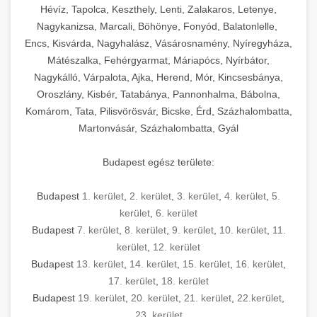
Hévíz, Tapolca, Keszthely, Lenti, Zalakaros, Letenye,
Nagykanizsa, Marcali, Böhönye, Fonyód, Balatonlelle,
Encs, Kisvárda, Nagyhalász, Vásárosnamény, Nyíregyháza,
Mátészalka, Fehérgyarmat, Máriapócs, Nyírbátor,
Nagykálló, Várpalota, Ajka, Herend, Mór, Kincsesbánya,
Oroszlány, Kisbér, Tatabánya, Pannonhalma, Bábolna,
Komárom, Tata, Pilisvörösvár, Bicske, Érd, Százhalombatta,
Martonvásár, Százhalombatta, Gyál
Budapest egész területe:
Budapest
1. kerület
,
2. kerület
,
3. kerület
,
4. kerület
,
5.
kerület
,
6. kerület
Budapest
7. kerület
,
8. kerület
,
9. kerület
,
10. kerület
,
11.
kerület
,
12. kerület
Budapest
13. kerület
,
14. kerület
,
15. kerület
,
16. kerület
,
17. kerület
,
18. kerület
Budapest
19. kerület
,
20. kerület
,
21. kerület
,
22.kerület
,
23. kerület