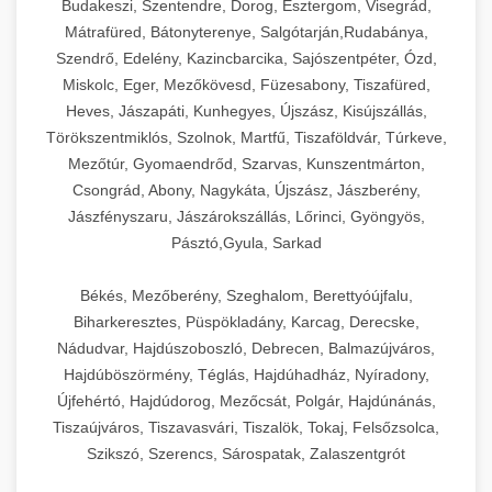
Budakeszi, Szentendre, Dorog, Esztergom, Visegrád,
Mátrafüred, Bátonyterenye, Salgótarján,Rudabánya,
Szendrő, Edelény, Kazincbarcika, Sajószentpéter, Ózd,
Miskolc, Eger, Mezőkövesd, Füzesabony, Tiszafüred,
Heves, Jászapáti, Kunhegyes, Újszász, Kisújszállás,
Törökszentmiklós, Szolnok, Martfű, Tiszaföldvár, Túrkeve,
Mezőtúr, Gyomaendrőd, Szarvas, Kunszentmárton,
Csongrád, Abony, Nagykáta, Újszász, Jászberény,
Jászfényszaru, Jászárokszállás, Lőrinci, Gyöngyös,
Pásztó,Gyula, Sarkad
Békés, Mezőberény, Szeghalom, Berettyóújfalu,
Biharkeresztes, Püspökladány, Karcag, Derecske,
Nádudvar, Hajdúszoboszló, Debrecen, Balmazújváros,
Hajdúböszörmény, Téglás, Hajdúhadház, Nyíradony,
Újfehértó, Hajdúdorog, Mezőcsát, Polgár, Hajdúnánás,
Tiszaújváros, Tiszavasvári, Tiszalök, Tokaj, Felsőzsolca,
Szikszó, Szerencs, Sárospatak, Zalaszentgrót