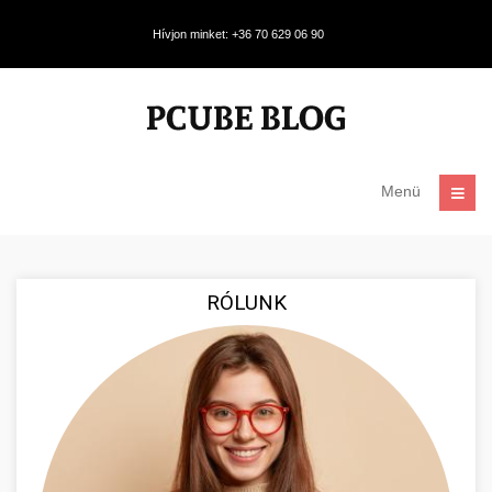
Hívjon minket: +36 70 629 06 90
Menü
RÓLUNK