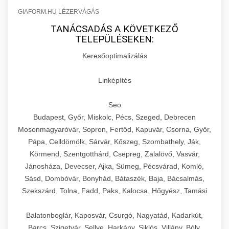
GIAFORM.HU LÉZERVÁGÁS
TANÁCSADÁS A KÖVETKEZŐ
TELEPÜLÉSEKEN:
Keresőoptimalizálás
Linképítés
Seo
Budapest, Győr, Miskolc, Pécs, Szeged, Debrecen
Mosonmagyaróvár, Sopron, Fertőd, Kapuvár, Csorna, Győr,
Pápa, Celldömölk, Sárvár, Kőszeg, Szombathely, Ják,
Körmend, Szentgotthárd, Csepreg, Zalalövő, Vasvár,
Jánosháza, Devecser, Ajka, Sümeg, Pécsvárad, Komló,
Sásd, Dombóvár, Bonyhád, Bátaszék, Baja, Bácsalmás,
Szekszárd, Tolna, Fadd, Paks, Kalocsa, Hőgyész, Tamási
Balatonboglár, Kaposvár, Csurgó, Nagyatád, Kadarkút,
Barcs, Szigetvár, Sellye, Harkány, Siklós, Villány, Bóly,