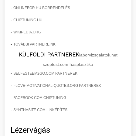
-
ONLINEBOR.HU BORRENDELÉS
-
CHIPTUNING.HU
-
WIKIPEDIA.ORG
-
TOVÁBBI PARTNEREINK
KÜLFÖLDI PARTNEREK
laborvizsgalatok.net
szeptest.com hasplasztika
-
SELFESTEEM2GO.COM PARTNEREK
-
I-LOVE-MOTIVATIONAL-QUOTES.ORG PARTNEREK
-
FACEBOOK.COM CHIPTUNING
-
SYNTHASITE.COM LINKÉPÍTÉS
Lézervágás