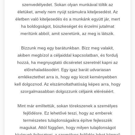
szenvedélyedet. Sokan olyan munkával töltik az
életüket, amely nem nyújt számukra kiteljesedést. Az
életben való kiteljesedés és a munkánk együtt jár, mert
ha boldogságot, büszkeséget és érzelmi jutalmat
merítünk abból, amit szeretünk, az meg is látszik.
Bízzunk meg egy barátunkban. Bízz meg valakit,
akiben megbízol a céljaiddal kapcsolatban, és fordulj
hozzá, ha megnyugtató dicséretet szeretnél kapni az
előrehaladásodért. Egy igaz barát udvariasan
emlékeztethet arra is, hogy egy kicsit keményebben
kell dolgoznod. Az elszámoltathatóság képes arra, hogy
szorgalmasabban dolgozzunk céljaink eléréséért.
Mint már említettük, sokan törekszenek a személyes
fejlődésre. Ez lehetővé teszi, hogy az emberek
természetes tulajdonságaikra építve fejlesszék
magukat. Attól függően, hogy milyen tulajdonságot
kívánunk fejleszteni, a személyes fejlődés lehet könnyű