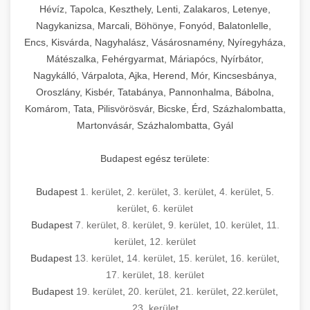
Hévíz, Tapolca, Keszthely, Lenti, Zalakaros, Letenye,
Nagykanizsa, Marcali, Böhönye, Fonyód, Balatonlelle,
Encs, Kisvárda, Nagyhalász, Vásárosnamény, Nyíregyháza,
Mátészalka, Fehérgyarmat, Máriapócs, Nyírbátor,
Nagykálló, Várpalota, Ajka, Herend, Mór, Kincsesbánya,
Oroszlány, Kisbér, Tatabánya, Pannonhalma, Bábolna,
Komárom, Tata, Pilisvörösvár, Bicske, Érd, Százhalombatta,
Martonvásár, Százhalombatta, Gyál
Budapest egész területe:
Budapest
1. kerület
,
2. kerület
,
3. kerület
,
4. kerület
,
5.
kerület
,
6. kerület
Budapest
7. kerület
,
8. kerület
,
9. kerület
,
10. kerület
,
11.
kerület
,
12. kerület
Budapest
13. kerület
,
14. kerület
,
15. kerület
,
16. kerület
,
17. kerület
,
18. kerület
Budapest
19. kerület
,
20. kerület
,
21. kerület
,
22.kerület
,
23. kerület