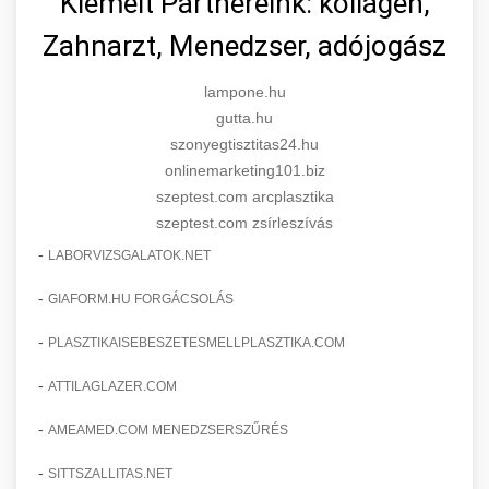
Kiemelt Partnereink: kollagén,
Zahnarzt, Menedzser, adójogász
lampone.hu
gutta.hu
szonyegtisztitas24.hu
onlinemarketing101.biz
szeptest.com arcplasztika
szeptest.com zsírleszívás
-
LABORVIZSGALATOK.NET
-
GIAFORM.HU FORGÁCSOLÁS
-
PLASZTIKAISEBESZETESMELLPLASZTIKA.COM
-
ATTILAGLAZER.COM
-
AMEAMED.COM MENEDZSERSZŰRÉS
-
SITTSZALLITAS.NET