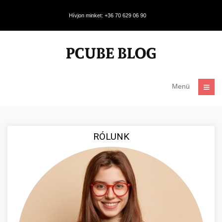
Hívjon minket: +36 70 629 06 90
Menü
RÓLUNK