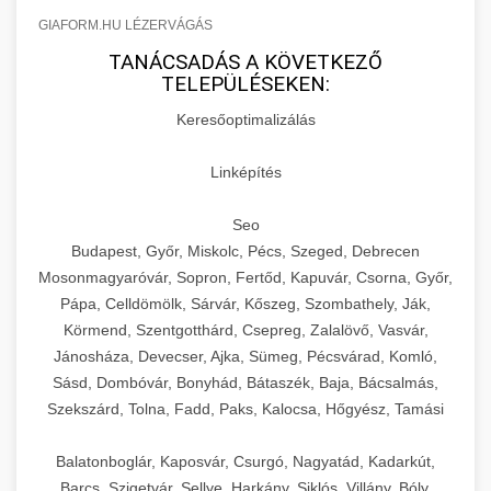
GIAFORM.HU LÉZERVÁGÁS
TANÁCSADÁS A KÖVETKEZŐ
TELEPÜLÉSEKEN:
Keresőoptimalizálás
Linképítés
Seo
Budapest, Győr, Miskolc, Pécs, Szeged, Debrecen
Mosonmagyaróvár, Sopron, Fertőd, Kapuvár, Csorna, Győr,
Pápa, Celldömölk, Sárvár, Kőszeg, Szombathely, Ják,
Körmend, Szentgotthárd, Csepreg, Zalalövő, Vasvár,
Jánosháza, Devecser, Ajka, Sümeg, Pécsvárad, Komló,
Sásd, Dombóvár, Bonyhád, Bátaszék, Baja, Bácsalmás,
Szekszárd, Tolna, Fadd, Paks, Kalocsa, Hőgyész, Tamási
Balatonboglár, Kaposvár, Csurgó, Nagyatád, Kadarkút,
Barcs, Szigetvár, Sellye, Harkány, Siklós, Villány, Bóly,