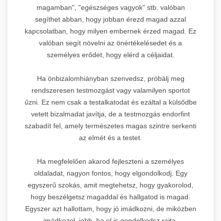
magamban", "egészséges vagyok" stb. valóban
segíthet abban, hogy jobban érezd magad azzal
kapcsolatban, hogy milyen embernek érzed magad. Ez
valóban segít növelni az önértékelésedet és a
személyes erődet, hogy elérd a céljaidat.
Ha önbizalomhiányban szenvedsz, próbálj meg
rendszeresen testmozgást vagy valamilyen sportot
űzni. Ez nem csak a testalkatodat és ezáltal a külsődbe
vetett bizalmadat javítja, de a testmozgás endorfint
szabadít fel, amely természetes magas szintre serkenti
az elmét és a testet.
Ha megfelelően akarod fejleszteni a személyes
oldaladat, nagyon fontos, hogy elgondolkodj. Egy
egyszerű szokás, amit megtehetsz, hogy gyakorolod,
hogy beszélgetsz magaddal és hallgatod is magad.
Egyszer azt hallottam, hogy jó imádkozni, de miközben
imádkozol, jobb, ha el is gondolkodsz rajta.