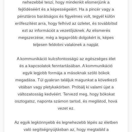
nehezebbé teszi, hogy mindenkit elismerjünk a
fejlődéséért és a képességeiért. Ha a pincér vagy a
pénztáros barátságos és figyelmes volt, tegyél külön
erőfeszítést arra, hogy felhívd az üzletet, és továbbítsd
ezt az információt a vezetőjüknek. Az elismerés
megszerzése, még a legapróbb dolgokért is, képes
teljesen feldobni valakinek a napját.
A kommunikáció kulcsfontosságú az egészséges élet
és a kapcsolatok fenntartásában. A kommunikáció
egyik legjobb formája a másoknak szóló bókok
megadása. Túl gyakran találjuk magunkat a következő
vitában vagy pletykakörben. Próbálj ki valami újat a
változatosság kedvéért. Tervezd meg, hogy bókokat
osztogatsz, naponta számon tartod, és meglátod, hová
vezet ez.
Az egyik legkönnyebb és legnehezebb lépés az életben
való segítségnyújtásban az, hogy megtaláld a