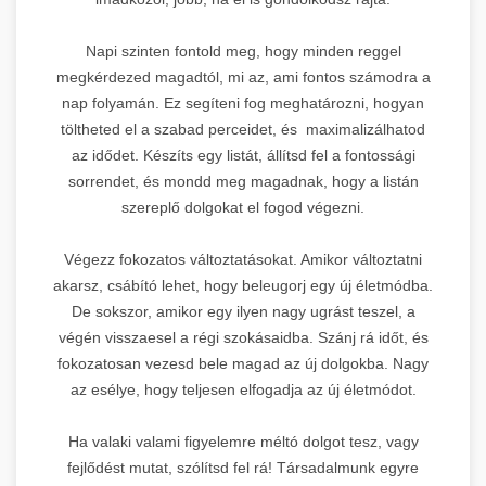
Napi szinten fontold meg, hogy minden reggel
megkérdezed magadtól, mi az, ami fontos számodra a
nap folyamán. Ez segíteni fog meghatározni, hogyan
töltheted el a szabad perceidet, és maximalizálhatod
az idődet. Készíts egy listát, állítsd fel a fontossági
sorrendet, és mondd meg magadnak, hogy a listán
szereplő dolgokat el fogod végezni.
Végezz fokozatos változtatásokat. Amikor változtatni
akarsz, csábító lehet, hogy beleugorj egy új életmódba.
De sokszor, amikor egy ilyen nagy ugrást teszel, a
végén visszaesel a régi szokásaidba. Szánj rá időt, és
fokozatosan vezesd bele magad az új dolgokba. Nagy
az esélye, hogy teljesen elfogadja az új életmódot.
Ha valaki valami figyelemre méltó dolgot tesz, vagy
fejlődést mutat, szólítsd fel rá! Társadalmunk egyre