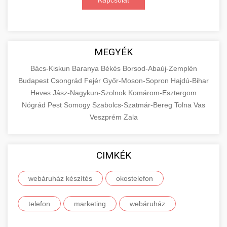
Kapcsolat
MEGYÉK
Bács-Kiskun
Baranya
Békés
Borsod-Abaúj-Zemplén
Budapest
Csongrád
Fejér
Győr-Moson-Sopron
Hajdú-Bihar
Heves
Jász-Nagykun-Szolnok
Komárom-Esztergom
Nógrád
Pest
Somogy
Szabolcs-Szatmár-Bereg
Tolna
Vas
Veszprém
Zala
CIMKÉK
webáruház készítés
okostelefon
telefon
marketing
webáruház