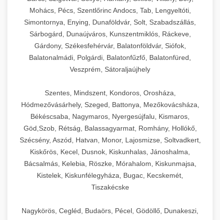
Mohács, Pécs, Szentlőrinc Andocs, Tab, Lengyeltóti,
Simontornya, Enying, Dunaföldvár, Solt, Szabadszállás,
Sárbogárd, Dunaújváros, Kunszentmiklós, Ráckeve,
Gárdony, Székesfehérvár, Balatonföldvár, Siófok,
Balatonalmádi, Polgárdi, Balatonfűzfő, Balatonfüred,
Veszprém, Sátoraljaújhely
Szentes, Mindszent, Kondoros, Orosháza,
Hódmezővásárhely, Szeged, Battonya, Mezőkovácsháza,
Békéscsaba, Nagymaros, Nyergesújfalu, Kismaros,
Göd,Szob, Rétság, Balassagyarmat, Romhány, Hollókő,
Szécsény, Aszód, Hatvan, Monor, Lajosmizse, Soltvadkert,
Kiskőrös, Kecel, Dusnok, Kiskunhalas, Jánoshalma,
Bácsalmás, Kelebia, Röszke, Mórahalom, Kiskunmajsa,
Kistelek, Kiskunfélegyháza, Bugac, Kecskemét,
Tiszakécske
Nagykörös, Cegléd, Budaörs, Pécel, Gödöllő, Dunakeszi,