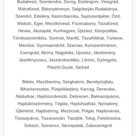
Budakeszi, Szentendre, Dorog, Esztergom, Visegrád,
Mátrafüred, Bátonyterenye, Salgótarján,Rudabánya,
Szendrő, Edelény, Kazincbarcika, Sajószentpéter, Ózd,
Miskolc, Eger, Mezőkövesd, Füzesabony, Tiszafüred,
Heves, Jászapáti, Kunhegyes, Újszász, Kisújszállás,
Törökszentmiklós, Szolnok, Martfű, Tiszaföldvár, Túrkeve,
Mezőtúr, Gyomaendrőd, Szarvas, Kunszentmárton,
Csongrád, Abony, Nagykáta, Újszász, Jászberény,
Jászfényszaru, Jászárokszállás, Lőrinci, Gyöngyös,
Pásztó,Gyula, Sarkad
Békés, Mezőberény, Szeghalom, Berettyóújfalu,
Biharkeresztes, Püspökladány, Karcag, Derecske,
Nádudvar, Hajdúszoboszló, Debrecen, Balmazújváros,
Hajdúböszörmény, Téglás, Hajdúhadház, Nyíradony,
Újfehértó, Hajdúdorog, Mezőcsát, Polgár, Hajdúnánás,
Tiszaújváros, Tiszavasvári, Tiszalök, Tokaj, Felsőzsolca,
Szikszó, Szerencs, Sárospatak, Zalaszentgrót