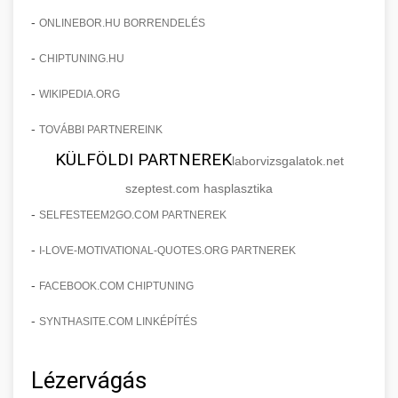
-
ONLINEBOR.HU BORRENDELÉS
-
CHIPTUNING.HU
-
WIKIPEDIA.ORG
-
TOVÁBBI PARTNEREINK
KÜLFÖLDI PARTNEREK
laborvizsgalatok.net
szeptest.com hasplasztika
-
SELFESTEEM2GO.COM PARTNEREK
-
I-LOVE-MOTIVATIONAL-QUOTES.ORG PARTNEREK
-
FACEBOOK.COM CHIPTUNING
-
SYNTHASITE.COM LINKÉPÍTÉS
Lézervágás