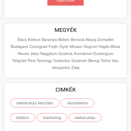
Kapcsolat
MEGYÉK
Bács-Kiskun
Baranya
Békés
Borsod-Abaúj-Zemplén
Budapest
Csongrád
Fejér
Győr-Moson-Sopron
Hajdú-Bihar
Heves
Jász-Nagykun-Szolnok
Komárom-Esztergom
Nógrád
Pest
Somogy
Szabolcs-Szatmár-Bereg
Tolna
Vas
Veszprém
Zala
CIMKÉK
webáruház készítés
okostelefon
telefon
marketing
webáruház