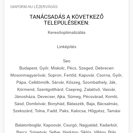
GIAFORM.HU LÉZERVÁGÁS
TANÁCSADÁS A KÖVETKEZŐ
TELEPÜLÉSEKEN:
Keresőoptimalizálás
Linképítés
Seo
Budapest, Győr, Miskolc, Pécs, Szeged, Debrecen
Mosonmagyaróvár, Sopron, Fertőd, Kapuvár, Csorna, Győr,
Pápa, Celldömölk, Sárvár, Kőszeg, Szombathely, Ják,
Körmend, Szentgotthárd, Csepreg, Zalalövő, Vasvár,
Jánosháza, Devecser, Ajka, Sümeg, Pécsvárad, Komló,
Sásd, Dombóvár, Bonyhád, Bátaszék, Baja, Bácsalmás,
Szekszárd, Tolna, Fadd, Paks, Kalocsa, Hőgyész, Tamási
Balatonboglár, Kaposvár, Csurgó, Nagyatád, Kadarkút,
Barcs, Szigetvár, Sellye, Harkány, Siklós, Villány, Bóly,