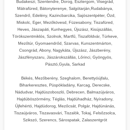
Budakeszi, Szentendre, Dorog, Esztergom, Visegrád,
Mátrafüred, Bátonyterenye, Salgótarján,Rudabánya,
Szendrő, Edelény, Kazincbarcika, Sajószentpéter, Ózd,
Miskolc, Eger, Mezőkövesd, Füzesabony, Tiszafüred,
Heves, Jászapáti, Kunhegyes, Újszász, Kisújszállás,
Törökszentmiklós, Szolnok, Martfű, Tiszaföldvár, Túrkeve,
Mezőtúr, Gyomaendrőd, Szarvas, Kunszentmárton,
Csongrád, Abony, Nagykáta, Újszász, Jászberény,
Jászfényszaru, Jászárokszállás, Lőrinci, Gyöngyös,
Pásztó,Gyula, Sarkad
Békés, Mezőberény, Szeghalom, Berettyóújfalu,
Biharkeresztes, Püspökladány, Karcag, Derecske,
Nádudvar, Hajdúszoboszló, Debrecen, Balmazújváros,
Hajdúböszörmény, Téglás, Hajdúhadház, Nyíradony,
Újfehértó, Hajdúdorog, Mezőcsát, Polgár, Hajdúnánás,
Tiszaújváros, Tiszavasvári, Tiszalök, Tokaj, Felsőzsolca,
Szikszó, Szerencs, Sárospatak, Zalaszentgrót