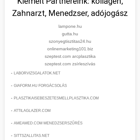
Kiemelt Partnereink: kollagén,
Zahnarzt, Menedzser, adójogász
lampone.hu
gutta.hu
szonyegtisztitas24.hu
onlinemarketing101.biz
szeptest.com arcplasztika
szeptest.com zsírleszívás
-
LABORVIZSGALATOK.NET
-
GIAFORM.HU FORGÁCSOLÁS
-
PLASZTIKAISEBESZETESMELLPLASZTIKA.COM
-
ATTILAGLAZER.COM
-
AMEAMED.COM MENEDZSERSZŰRÉS
-
SITTSZALLITAS.NET