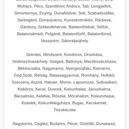
Mohács, Pécs, Szentlőrinc Andocs, Tab, Lengyeltóti,
Simontornya, Enying, Dunaföldvár, Solt, Szabadszállás,
Sárbogárd, Dunaújváros, Kunszentmiklós, Ráckeve,
Gárdony, Székesfehérvár, Balatonföldvár, Siófok,
Balatonalmádi, Polgárdi, Balatonfűzfő, Balatonfüred,
Veszprém, Sátoraljaújhely
Szentes, Mindszent, Kondoros, Orosháza,
Hódmezővásárhely, Szeged, Battonya, Mezőkovácsháza,
Békéscsaba, Nagymaros, Nyergesújfalu, Kismaros,
Göd,Szob, Rétság, Balassagyarmat, Romhány, Hollókő,
Szécsény, Aszód, Hatvan, Monor, Lajosmizse, Soltvadkert,
Kiskőrös, Kecel, Dusnok, Kiskunhalas, Jánoshalma,
Bácsalmás, Kelebia, Röszke, Mórahalom, Kiskunmajsa,
Kistelek, Kiskunfélegyháza, Bugac, Kecskemét,
Tiszakécske
Nagykörös, Cegléd, Budaörs, Pécel, Gödöllő, Dunakeszi,