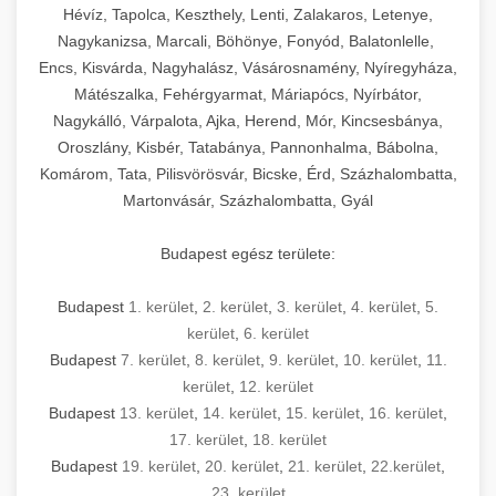
Hévíz, Tapolca, Keszthely, Lenti, Zalakaros, Letenye,
Nagykanizsa, Marcali, Böhönye, Fonyód, Balatonlelle,
Encs, Kisvárda, Nagyhalász, Vásárosnamény, Nyíregyháza,
Mátészalka, Fehérgyarmat, Máriapócs, Nyírbátor,
Nagykálló, Várpalota, Ajka, Herend, Mór, Kincsesbánya,
Oroszlány, Kisbér, Tatabánya, Pannonhalma, Bábolna,
Komárom, Tata, Pilisvörösvár, Bicske, Érd, Százhalombatta,
Martonvásár, Százhalombatta, Gyál
Budapest egész területe:
Budapest
1. kerület
,
2. kerület
,
3. kerület
,
4. kerület
,
5.
kerület
,
6. kerület
Budapest
7. kerület
,
8. kerület
,
9. kerület
,
10. kerület
,
11.
kerület
,
12. kerület
Budapest
13. kerület
,
14. kerület
,
15. kerület
,
16. kerület
,
17. kerület
,
18. kerület
Budapest
19. kerület
,
20. kerület
,
21. kerület
,
22.kerület
,
23. kerület