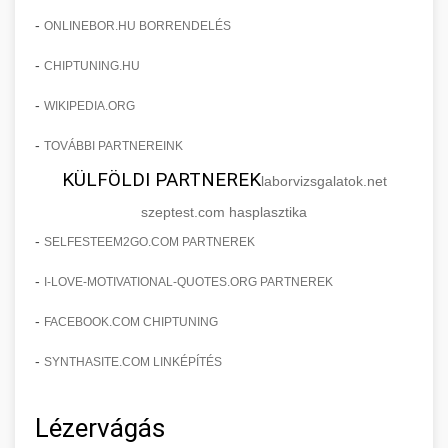
-
ONLINEBOR.HU BORRENDELÉS
-
CHIPTUNING.HU
-
WIKIPEDIA.ORG
-
TOVÁBBI PARTNEREINK
KÜLFÖLDI PARTNEREK
laborvizsgalatok.net
szeptest.com hasplasztika
-
SELFESTEEM2GO.COM PARTNEREK
-
I-LOVE-MOTIVATIONAL-QUOTES.ORG PARTNEREK
-
FACEBOOK.COM CHIPTUNING
-
SYNTHASITE.COM LINKÉPÍTÉS
Lézervágás