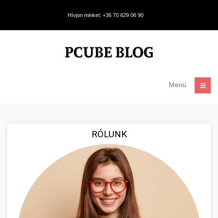
Hívjon minket: +36 70 629 06 90
Menü
RÓLUNK