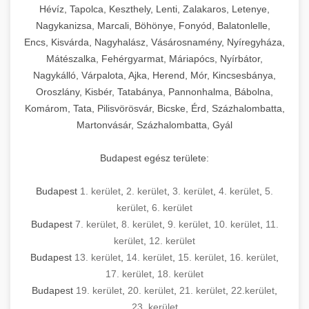
Hévíz, Tapolca, Keszthely, Lenti, Zalakaros, Letenye,
Nagykanizsa, Marcali, Böhönye, Fonyód, Balatonlelle,
Encs, Kisvárda, Nagyhalász, Vásárosnamény, Nyíregyháza,
Mátészalka, Fehérgyarmat, Máriapócs, Nyírbátor,
Nagykálló, Várpalota, Ajka, Herend, Mór, Kincsesbánya,
Oroszlány, Kisbér, Tatabánya, Pannonhalma, Bábolna,
Komárom, Tata, Pilisvörösvár, Bicske, Érd, Százhalombatta,
Martonvásár, Százhalombatta, Gyál
Budapest egész területe:
Budapest
1. kerület
,
2. kerület
,
3. kerület
,
4. kerület
,
5.
kerület
,
6. kerület
Budapest
7. kerület
,
8. kerület
,
9. kerület
,
10. kerület
,
11.
kerület
,
12. kerület
Budapest
13. kerület
,
14. kerület
,
15. kerület
,
16. kerület
,
17. kerület
,
18. kerület
Budapest
19. kerület
,
20. kerület
,
21. kerület
,
22.kerület
,
23. kerület