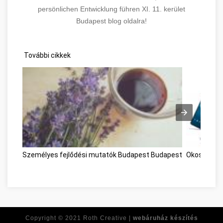
persönlichen Entwicklung führen XI. 11. kerület
Budapest blog oldalra!
További cikkek
Személyes fejlődési mutatók Budapest Budapest
Okostelefo
Copyright © 2021
Roth Creative |
webáruház készítés