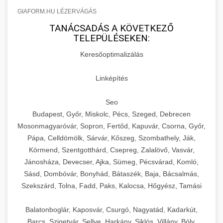
GIAFORM.HU LÉZERVÁGÁS
TANÁCSADÁS A KÖVETKEZŐ
TELEPÜLÉSEKEN:
Keresőoptimalizálás
Linképítés
Seo
Budapest, Győr, Miskolc, Pécs, Szeged, Debrecen
Mosonmagyaróvár, Sopron, Fertőd, Kapuvár, Csorna, Győr,
Pápa, Celldömölk, Sárvár, Kőszeg, Szombathely, Ják,
Körmend, Szentgotthárd, Csepreg, Zalalövő, Vasvár,
Jánosháza, Devecser, Ajka, Sümeg, Pécsvárad, Komló,
Sásd, Dombóvár, Bonyhád, Bátaszék, Baja, Bácsalmás,
Szekszárd, Tolna, Fadd, Paks, Kalocsa, Hőgyész, Tamási
Balatonboglár, Kaposvár, Csurgó, Nagyatád, Kadarkút,
Barcs, Szigetvár, Sellye, Harkány, Siklós, Villány, Bóly,