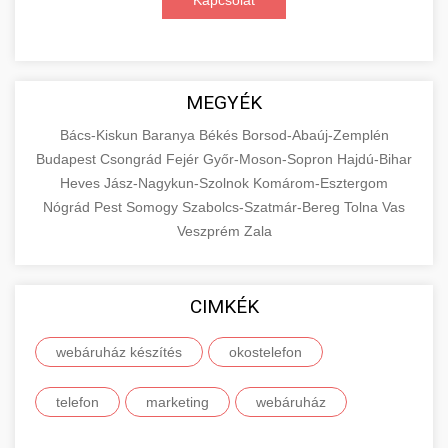
Kapcsolat
MEGYÉK
Bács-Kiskun
Baranya
Békés
Borsod-Abaúj-Zemplén
Budapest
Csongrád
Fejér
Győr-Moson-Sopron
Hajdú-Bihar
Heves
Jász-Nagykun-Szolnok
Komárom-Esztergom
Nógrád
Pest
Somogy
Szabolcs-Szatmár-Bereg
Tolna
Vas
Veszprém
Zala
CIMKÉK
webáruház készítés
okostelefon
telefon
marketing
webáruház