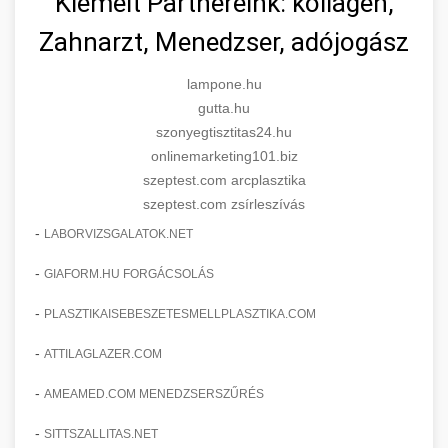
Kiemelt Partnereink: kollagén,
Zahnarzt, Menedzser, adójogász
lampone.hu
gutta.hu
szonyegtisztitas24.hu
onlinemarketing101.biz
szeptest.com arcplasztika
szeptest.com zsírleszívás
-
LABORVIZSGALATOK.NET
-
GIAFORM.HU FORGÁCSOLÁS
-
PLASZTIKAISEBESZETESMELLPLASZTIKA.COM
-
ATTILAGLAZER.COM
-
AMEAMED.COM MENEDZSERSZŰRÉS
-
SITTSZALLITAS.NET