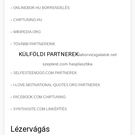
-
ONLINEBOR.HU BORRENDELÉS
-
CHIPTUNING.HU
-
WIKIPEDIA.ORG
-
TOVÁBBI PARTNEREINK
KÜLFÖLDI PARTNEREK
laborvizsgalatok.net
szeptest.com hasplasztika
-
SELFESTEEM2GO.COM PARTNEREK
-
I-LOVE-MOTIVATIONAL-QUOTES.ORG PARTNEREK
-
FACEBOOK.COM CHIPTUNING
-
SYNTHASITE.COM LINKÉPÍTÉS
Lézervágás