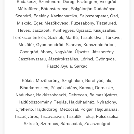
Budakeszi, Szentendre, Dorog, Esztergom, Visegrád,
Mátrafüred, Bátonyterenye, Salgótarján,Rudabánya,
Szendrő, Edelény, Kazincbarcika, Sajószentpéter, Ózd,
Miskolc, Eger, Mezőkövesd, Füzesabony, Tiszafüred,
Heves, Jászapáti, Kunhegyes, Újszász, Kisújszállás,
Törökszentmiklós, Szolnok, Martfű, Tiszaföldvár, Túrkeve,
Mezőtúr, Gyomaendrőd, Szarvas, Kunszentmárton,
Csongrád, Abony, Nagykáta, Újszász, Jászberény,
Jászfényszaru, Jászárokszállás, Lőrinci, Gyöngyös,
Pásztó,Gyula, Sarkad
Békés, Mezőberény, Szeghalom, Berettyóújfalu,
Biharkeresztes, Püspökladány, Karcag, Derecske,
Nádudvar, Hajdúszoboszló, Debrecen, Balmazújváros,
Hajdúböszörmény, Téglás, Hajdúhadház, Nyíradony,
Újfehértó, Hajdúdorog, Mezőcsát, Polgár, Hajdúnánás,
Tiszaújváros, Tiszavasvári, Tiszalök, Tokaj, Felsőzsolca,
Szikszó, Szerencs, Sárospatak, Zalaszentgrót