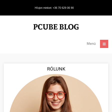
Hívjon minket: +36 70 629 06 90
Menü
RÓLUNK