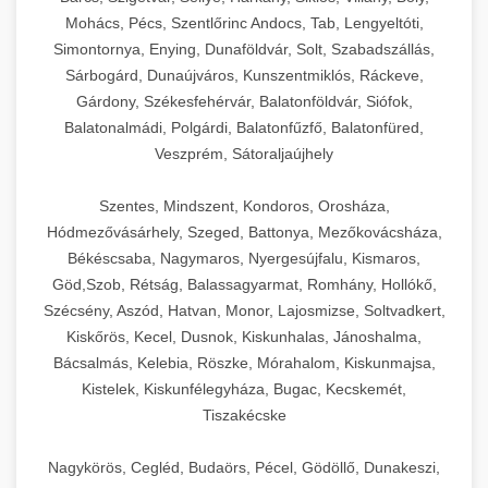
Mohács, Pécs, Szentlőrinc Andocs, Tab, Lengyeltóti,
Simontornya, Enying, Dunaföldvár, Solt, Szabadszállás,
Sárbogárd, Dunaújváros, Kunszentmiklós, Ráckeve,
Gárdony, Székesfehérvár, Balatonföldvár, Siófok,
Balatonalmádi, Polgárdi, Balatonfűzfő, Balatonfüred,
Veszprém, Sátoraljaújhely
Szentes, Mindszent, Kondoros, Orosháza,
Hódmezővásárhely, Szeged, Battonya, Mezőkovácsháza,
Békéscsaba, Nagymaros, Nyergesújfalu, Kismaros,
Göd,Szob, Rétság, Balassagyarmat, Romhány, Hollókő,
Szécsény, Aszód, Hatvan, Monor, Lajosmizse, Soltvadkert,
Kiskőrös, Kecel, Dusnok, Kiskunhalas, Jánoshalma,
Bácsalmás, Kelebia, Röszke, Mórahalom, Kiskunmajsa,
Kistelek, Kiskunfélegyháza, Bugac, Kecskemét,
Tiszakécske
Nagykörös, Cegléd, Budaörs, Pécel, Gödöllő, Dunakeszi,