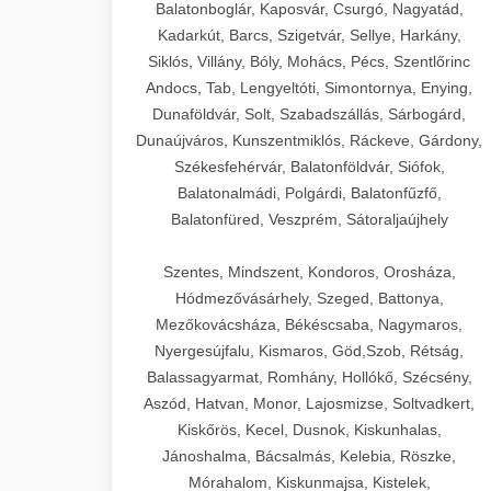
Balatonboglár, Kaposvár, Csurgó, Nagyatád,
Kadarkút, Barcs, Szigetvár, Sellye, Harkány,
Siklós, Villány, Bóly, Mohács, Pécs, Szentlőrinc
Andocs, Tab, Lengyeltóti, Simontornya, Enying,
Dunaföldvár, Solt, Szabadszállás, Sárbogárd,
Dunaújváros, Kunszentmiklós, Ráckeve, Gárdony,
Székesfehérvár, Balatonföldvár, Siófok,
Balatonalmádi, Polgárdi, Balatonfűzfő,
Balatonfüred, Veszprém, Sátoraljaújhely
Szentes, Mindszent, Kondoros, Orosháza,
Hódmezővásárhely, Szeged, Battonya,
Mezőkovácsháza, Békéscsaba, Nagymaros,
Nyergesújfalu, Kismaros, Göd,Szob, Rétság,
Balassagyarmat, Romhány, Hollókő, Szécsény,
Aszód, Hatvan, Monor, Lajosmizse, Soltvadkert,
Kiskőrös, Kecel, Dusnok, Kiskunhalas,
Jánoshalma, Bácsalmás, Kelebia, Röszke,
Mórahalom, Kiskunmajsa, Kistelek,