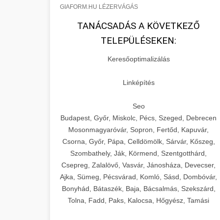
GIAFORM.HU LÉZERVÁGÁS
TANÁCSADÁS A KÖVETKEZŐ
TELEPÜLÉSEKEN:
Keresőoptimalizálás
Linképítés
Seo
Budapest, Győr, Miskolc, Pécs, Szeged, Debrecen
Mosonmagyaróvár, Sopron, Fertőd, Kapuvár,
Csorna, Győr, Pápa, Celldömölk, Sárvár, Kőszeg,
Szombathely, Ják, Körmend, Szentgotthárd,
Csepreg, Zalalövő, Vasvár, Jánosháza, Devecser,
Ajka, Sümeg, Pécsvárad, Komló, Sásd, Dombóvár,
Bonyhád, Bátaszék, Baja, Bácsalmás, Szekszárd,
Tolna, Fadd, Paks, Kalocsa, Hőgyész, Tamási