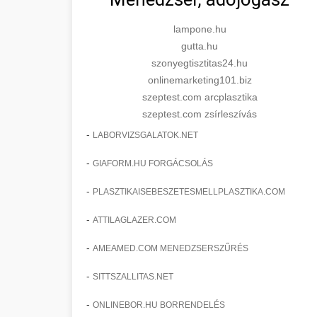
lampone.hu
gutta.hu
szonyegtisztitas24.hu
onlinemarketing101.biz
szeptest.com arcplasztika
szeptest.com zsírleszívás
-
LABORVIZSGALATOK.NET
-
GIAFORM.HU FORGÁCSOLÁS
-
PLASZTIKAISEBESZETESMELLPLASZTIKA.COM
-
ATTILAGLAZER.COM
-
AMEAMED.COM MENEDZSERSZŰRÉS
-
SITTSZALLITAS.NET
-
ONLINEBOR.HU BORRENDELÉS