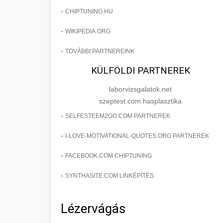
-
CHIPTUNING.HU
-
WIKIPEDIA.ORG
-
TOVÁBBI PARTNEREINK
KÜLFÖLDI PARTNEREK
laborvizsgalatok.net
szeptest.com hasplasztika
-
SELFESTEEM2GO.COM PARTNEREK
-
I-LOVE-MOTIVATIONAL-QUOTES.ORG PARTNEREK
-
FACEBOOK.COM CHIPTUNING
-
SYNTHASITE.COM LINKÉPÍTÉS
Lézervágás