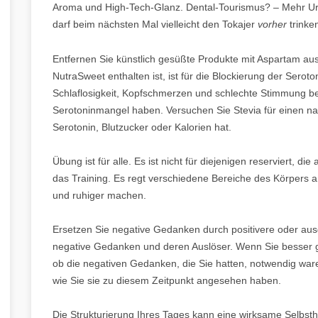
Aroma und High-Tech-Glanz. Dental-Tourismus? – Mehr Ur
darf beim nächsten Mal vielleicht den Tokajer
vorher
trinke
Entfernen Sie künstlich gesüßte Produkte mit Aspartam au
NutraSweet enthalten ist, ist für die Blockierung der Serot
Schlaflosigkeit, Kopfschmerzen und schlechte Stimmung be
Serotoninmangel haben. Versuchen Sie Stevia für einen natü
Serotonin, Blutzucker oder Kalorien hat.
Übung ist für alle. Es ist nicht für diejenigen reserviert,
das Training. Es regt verschiedene Bereiche des Körpers a
und ruhiger machen.
Ersetzen Sie negative Gedanken durch positivere oder au
negative Gedanken und deren Auslöser. Wenn Sie besser g
ob die negativen Gedanken, die Sie hatten, notwendig war
wie Sie sie zu diesem Zeitpunkt angesehen haben.
Die Strukturierung Ihres Tages kann eine wirksame Selbsth