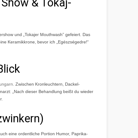
, Show & Tokaj-
sershow und
Tokajer Mouthwash
gefeiert. Das
 eine Keramikkrone, bevor ich „Egészségedre!“
Blick
 ungarn
. Zwischen Kronleuchtern, Dackel-
narzt: „Nach dieser Behandlung beißt du wieder
r.
zwinkern)
auch eine ordentliche Portion Humor, Paprika-