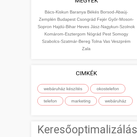
MEGYÉK
Bács-Kiskun
Baranya
Békés
Borsod-Abaúj-
Zemplén
Budapest
Csongrád
Fejér
Győr-Moson-
Sopron
Hajdú-Bihar
Heves
Jász-Nagykun-Szolnok
Komárom-Esztergom
Nógrád
Pest
Somogy
Szabolcs-Szatmár-Bereg
Tolna
Vas
Veszprém
Zala
CIMKÉK
webáruház készítés
okostelefon
telefon
marketing
webáruház
Keresőoptimalizálás