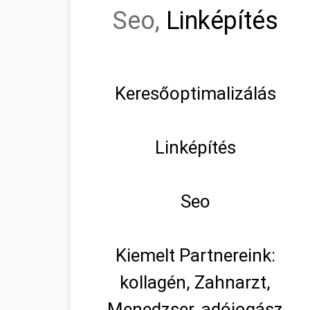
Seo,
Linképítés
Keresőoptimalizálás
Linképítés
Seo
Kiemelt Partnereink:
kollagén, Zahnarzt,
Menedzser, adójogász