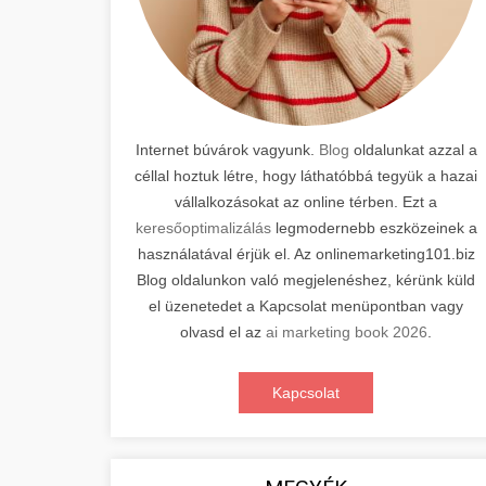
Internet búvárok vagyunk.
Blog
oldalunkat azzal a
céllal hoztuk létre, hogy láthatóbbá tegyük a hazai
vállalkozásokat az online térben. Ezt a
keresőoptimalizálás
legmodernebb eszközeinek a
használatával érjük el. Az onlinemarketing101.biz
Blog oldalunkon való megjelenéshez, kérünk küld
el üzenetedet a Kapcsolat menüpontban vagy
olvasd el az
ai marketing book 2026
.
Kapcsolat