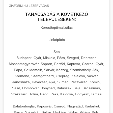
GIAFORM.HU LÉZERVÁGÁS
TANÁCSADÁS A KÖVETKEZŐ
TELEPÜLÉSEKEN:
Keresőoptimalizálás
Linképítés
Seo
Budapest, Győr, Miskolc, Pécs, Szeged, Debrecen
Mosonmagyaróvár, Sopron, Fertőd, Kapuvár, Csorna, Győr,
Pápa, Celldömölk, Sárvár, Kőszeg, Szombathely, Ják,
Körmend, Szentgotthárd, Csepreg, Zalalövő, Vasvár,
Jánosháza, Devecser, Ajka, Sümeg, Pécsvárad, Komló,
Sásd, Dombóvár, Bonyhád, Bátaszék, Baja, Bácsalmás,
Szekszárd, Tolna, Fadd, Paks, Kalocsa, Hőgyész, Tamási
Balatonboglár, Kaposvár, Csurgó, Nagyatád, Kadarkút,
Barcs, Szigetvár, Sellye, Harkány, Siklós, Villány, Bóly,