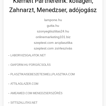
Kiemelt Partnereink: kollagén,
Zahnarzt, Menedzser, adójogász
lampone.hu
gutta.hu
szonyegtisztitas24.hu
onlinemarketing101.biz
szeptest.com arcplasztika
szeptest.com zsírleszívás
-
LABORVIZSGALATOK.NET
-
GIAFORM.HU FORGÁCSOLÁS
-
PLASZTIKAISEBESZETESMELLPLASZTIKA.COM
-
ATTILAGLAZER.COM
-
AMEAMED.COM MENEDZSERSZŰRÉS
-
SITTSZALLITAS.NET