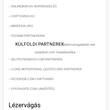
-
ONLINEBOR.HU BORRENDELÉS
-
CHIPTUNING.HU
-
WIKIPEDIA.ORG
-
TOVÁBBI PARTNEREINK
KÜLFÖLDI PARTNEREK
laborvizsgalatok.net
szeptest.com hasplasztika
-
SELFESTEEM2GO.COM PARTNEREK
-
I-LOVE-MOTIVATIONAL-QUOTES.ORG PARTNEREK
-
FACEBOOK.COM CHIPTUNING
-
SYNTHASITE.COM LINKÉPÍTÉS
Lézervágás