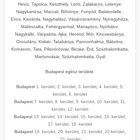
Hévíz, Tapolca, Keszthely, Lenti, Zalakaros, Letenye,
Nagykanizsa, Marcali, Böhönye, Fonyód, Balatonlelle,
Encs, Kisvárda, Nagyhalász, Vásárosnamény, Nyíregyháza,
Mátészalka, Fehérgyarmat, Máriapócs, Nyírbátor,
Nagykálló, Várpalota, Ajka, Herend, Mór, Kincsesbánya,
Oroszlány, Kisbér, Tatabánya, Pannonhalma, Bábolna,
Komárom, Tata, Pilisvörösvár, Bicske, Érd, Százhalombatta,
Martonvásár, Százhalombatta, Gyál
Budapest egész területe:
Budapest
1. kerület
,
2. kerület
,
3. kerület
,
4. kerület
,
5.
kerület
,
6. kerület
Budapest
7. kerület
,
8. kerület
,
9. kerület
,
10. kerület
,
11.
kerület
,
12. kerület
Budapest
13. kerület
,
14. kerület
,
15. kerület
,
16. kerület
,
17. kerület
,
18. kerület
Budapest
19. kerület
,
20. kerület
,
21. kerület
,
22.kerület
,
23. kerület