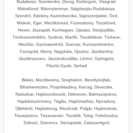
Budakeszi, Szentendre, Dorog, Esztergom, Visegrád,
Mátrafüred, Bátonyterenye, Salgótarján,Rudabánya,
Szendrő, Edelény, Kazincbarcika, Sajószentpéter, Ózd,
Miskolc, Eger, Mezőkövesd, Füzesabony, Tiszafüred,
Heves, Jászapáti, Kunhegyes, Újszász, Kisújszállás,
Törökszentmiklós, Szolnok, Martfű, Tiszaföldvár, Túrkeve,
Mezőtúr, Gyomaendrőd, Szarvas, Kunszentmárton,
Csongrád, Abony, Nagykáta, Újszász, Jászberény,
Jászfényszaru, Jászárokszállás, Lőrinci, Gyöngyös,
Pásztó,Gyula, Sarkad
Békés, Mezőberény, Szeghalom, Berettyóújfalu,
Biharkeresztes, Püspökladány, Karcag, Derecske,
Nádudvar, Hajdúszoboszló, Debrecen, Balmazújváros,
Hajdúböszörmény, Téglás, Hajdúhadház, Nyíradony,
Újfehértó, Hajdúdorog, Mezőcsát, Polgár, Hajdúnánás,
Tiszaújváros, Tiszavasvári, Tiszalök, Tokaj, Felsőzsolca,
Szikszó, Szerencs, Sárospatak, Zalaszentgrót