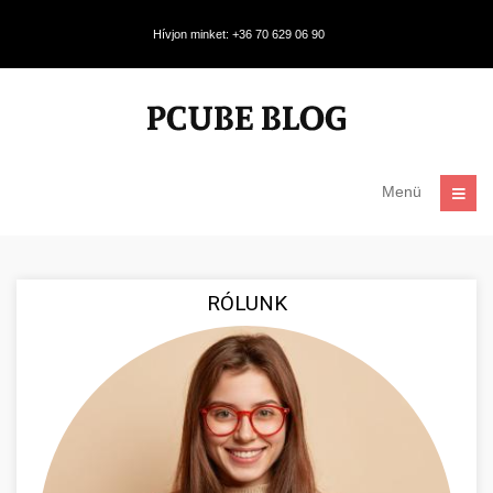
Hívjon minket: +36 70 629 06 90
Menü
RÓLUNK