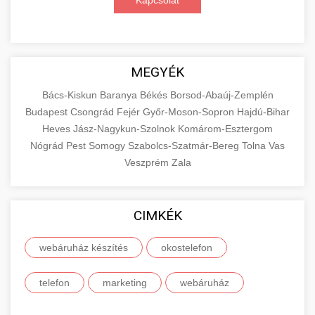
Kapcsolat
MEGYÉK
Bács-Kiskun
Baranya
Békés
Borsod-Abaúj-Zemplén
Budapest
Csongrád
Fejér
Győr-Moson-Sopron
Hajdú-Bihar
Heves
Jász-Nagykun-Szolnok
Komárom-Esztergom
Nógrád
Pest
Somogy
Szabolcs-Szatmár-Bereg
Tolna
Vas
Veszprém
Zala
CIMKÉK
webáruház készítés
okostelefon
telefon
marketing
webáruház