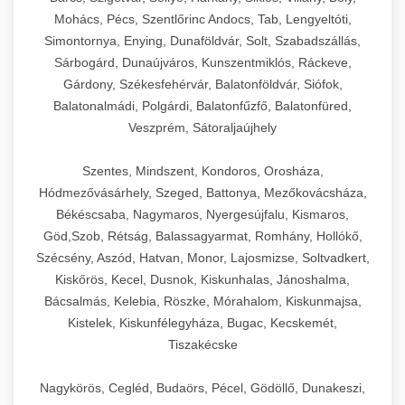
Mohács, Pécs, Szentlőrinc Andocs, Tab, Lengyeltóti,
Simontornya, Enying, Dunaföldvár, Solt, Szabadszállás,
Sárbogárd, Dunaújváros, Kunszentmiklós, Ráckeve,
Gárdony, Székesfehérvár, Balatonföldvár, Siófok,
Balatonalmádi, Polgárdi, Balatonfűzfő, Balatonfüred,
Veszprém, Sátoraljaújhely
Szentes, Mindszent, Kondoros, Orosháza,
Hódmezővásárhely, Szeged, Battonya, Mezőkovácsháza,
Békéscsaba, Nagymaros, Nyergesújfalu, Kismaros,
Göd,Szob, Rétság, Balassagyarmat, Romhány, Hollókő,
Szécsény, Aszód, Hatvan, Monor, Lajosmizse, Soltvadkert,
Kiskőrös, Kecel, Dusnok, Kiskunhalas, Jánoshalma,
Bácsalmás, Kelebia, Röszke, Mórahalom, Kiskunmajsa,
Kistelek, Kiskunfélegyháza, Bugac, Kecskemét,
Tiszakécske
Nagykörös, Cegléd, Budaörs, Pécel, Gödöllő, Dunakeszi,