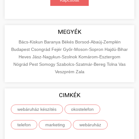
Kapcsolat
MEGYÉK
Bács-Kiskun
Baranya
Békés
Borsod-Abaúj-Zemplén
Budapest
Csongrád
Fejér
Győr-Moson-Sopron
Hajdú-Bihar
Heves
Jász-Nagykun-Szolnok
Komárom-Esztergom
Nógrád
Pest
Somogy
Szabolcs-Szatmár-Bereg
Tolna
Vas
Veszprém
Zala
CIMKÉK
webáruház készítés
okostelefon
telefon
marketing
webáruház