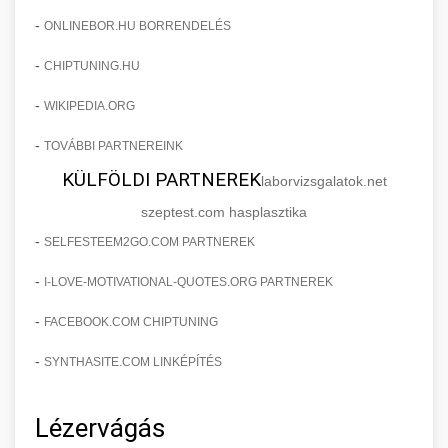
-
ONLINEBOR.HU BORRENDELÉS
-
CHIPTUNING.HU
-
WIKIPEDIA.ORG
-
TOVÁBBI PARTNEREINK
KÜLFÖLDI PARTNEREK
laborvizsgalatok.net
szeptest.com hasplasztika
-
SELFESTEEM2GO.COM PARTNEREK
-
I-LOVE-MOTIVATIONAL-QUOTES.ORG PARTNEREK
-
FACEBOOK.COM CHIPTUNING
-
SYNTHASITE.COM LINKÉPÍTÉS
Lézervágás