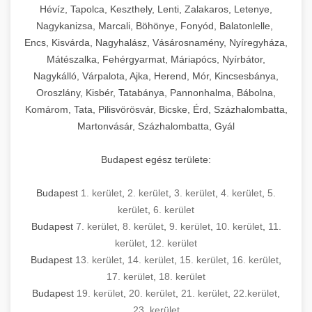
Hévíz, Tapolca, Keszthely, Lenti, Zalakaros, Letenye,
Nagykanizsa, Marcali, Böhönye, Fonyód, Balatonlelle,
Encs, Kisvárda, Nagyhalász, Vásárosnamény, Nyíregyháza,
Mátészalka, Fehérgyarmat, Máriapócs, Nyírbátor,
Nagykálló, Várpalota, Ajka, Herend, Mór, Kincsesbánya,
Oroszlány, Kisbér, Tatabánya, Pannonhalma, Bábolna,
Komárom, Tata, Pilisvörösvár, Bicske, Érd, Százhalombatta,
Martonvásár, Százhalombatta, Gyál
Budapest egész területe:
Budapest
1. kerület
,
2. kerület
,
3. kerület
,
4. kerület
,
5.
kerület
,
6. kerület
Budapest
7. kerület
,
8. kerület
,
9. kerület
,
10. kerület
,
11.
kerület
,
12. kerület
Budapest
13. kerület
,
14. kerület
,
15. kerület
,
16. kerület
,
17. kerület
,
18. kerület
Budapest
19. kerület
,
20. kerület
,
21. kerület
,
22.kerület
,
23. kerület