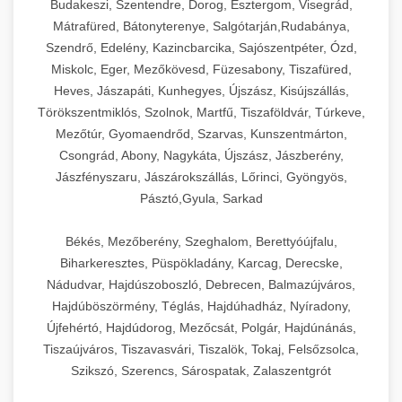
Budakeszi, Szentendre, Dorog, Esztergom, Visegrád,
Mátrafüred, Bátonyterenye, Salgótarján,Rudabánya,
Szendrő, Edelény, Kazincbarcika, Sajószentpéter, Ózd,
Miskolc, Eger, Mezőkövesd, Füzesabony, Tiszafüred,
Heves, Jászapáti, Kunhegyes, Újszász, Kisújszállás,
Törökszentmiklós, Szolnok, Martfű, Tiszaföldvár, Túrkeve,
Mezőtúr, Gyomaendrőd, Szarvas, Kunszentmárton,
Csongrád, Abony, Nagykáta, Újszász, Jászberény,
Jászfényszaru, Jászárokszállás, Lőrinci, Gyöngyös,
Pásztó,Gyula, Sarkad
Békés, Mezőberény, Szeghalom, Berettyóújfalu,
Biharkeresztes, Püspökladány, Karcag, Derecske,
Nádudvar, Hajdúszoboszló, Debrecen, Balmazújváros,
Hajdúböszörmény, Téglás, Hajdúhadház, Nyíradony,
Újfehértó, Hajdúdorog, Mezőcsát, Polgár, Hajdúnánás,
Tiszaújváros, Tiszavasvári, Tiszalök, Tokaj, Felsőzsolca,
Szikszó, Szerencs, Sárospatak, Zalaszentgrót