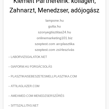
Kiemelt Partnereink: kollagén,
Zahnarzt, Menedzser, adójogász
lampone.hu
gutta.hu
szonyegtisztitas24.hu
onlinemarketing101.biz
szeptest.com arcplasztika
szeptest.com zsírleszívás
-
LABORVIZSGALATOK.NET
-
GIAFORM.HU FORGÁCSOLÁS
-
PLASZTIKAISEBESZETESMELLPLASZTIKA.COM
-
ATTILAGLAZER.COM
-
AMEAMED.COM MENEDZSERSZŰRÉS
-
SITTSZALLITAS.NET