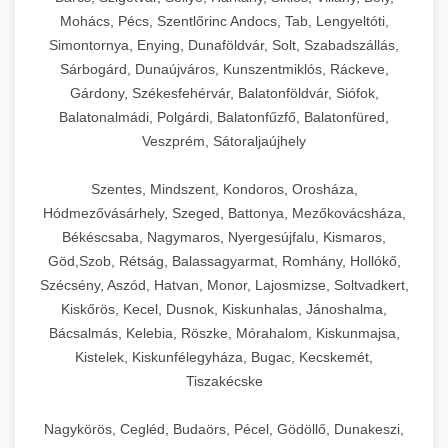
Mohács, Pécs, Szentlőrinc Andocs, Tab, Lengyeltóti,
Simontornya, Enying, Dunaföldvár, Solt, Szabadszállás,
Sárbogárd, Dunaújváros, Kunszentmiklós, Ráckeve,
Gárdony, Székesfehérvár, Balatonföldvár, Siófok,
Balatonalmádi, Polgárdi, Balatonfűzfő, Balatonfüred,
Veszprém, Sátoraljaújhely
Szentes, Mindszent, Kondoros, Orosháza,
Hódmezővásárhely, Szeged, Battonya, Mezőkovácsháza,
Békéscsaba, Nagymaros, Nyergesújfalu, Kismaros,
Göd,Szob, Rétság, Balassagyarmat, Romhány, Hollókő,
Szécsény, Aszód, Hatvan, Monor, Lajosmizse, Soltvadkert,
Kiskőrös, Kecel, Dusnok, Kiskunhalas, Jánoshalma,
Bácsalmás, Kelebia, Röszke, Mórahalom, Kiskunmajsa,
Kistelek, Kiskunfélegyháza, Bugac, Kecskemét,
Tiszakécske
Nagykörös, Cegléd, Budaörs, Pécel, Gödöllő, Dunakeszi,