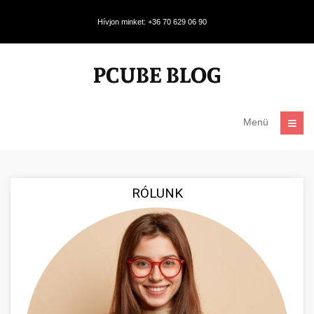
Hívjon minket: +36 70 629 06 90
Menü
RÓLUNK