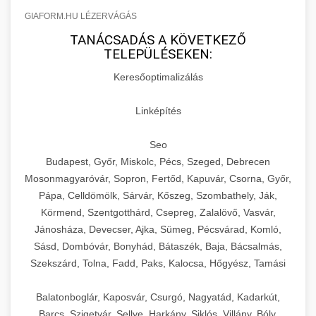
GIAFORM.HU LÉZERVÁGÁS
TANÁCSADÁS A KÖVETKEZŐ
TELEPÜLÉSEKEN:
Keresőoptimalizálás
Linképítés
Seo
Budapest, Győr, Miskolc, Pécs, Szeged, Debrecen
Mosonmagyaróvár, Sopron, Fertőd, Kapuvár, Csorna, Győr,
Pápa, Celldömölk, Sárvár, Kőszeg, Szombathely, Ják,
Körmend, Szentgotthárd, Csepreg, Zalalövő, Vasvár,
Jánosháza, Devecser, Ajka, Sümeg, Pécsvárad, Komló,
Sásd, Dombóvár, Bonyhád, Bátaszék, Baja, Bácsalmás,
Szekszárd, Tolna, Fadd, Paks, Kalocsa, Hőgyész, Tamási
Balatonboglár, Kaposvár, Csurgó, Nagyatád, Kadarkút,
Barcs, Szigetvár, Sellye, Harkány, Siklós, Villány, Bóly,