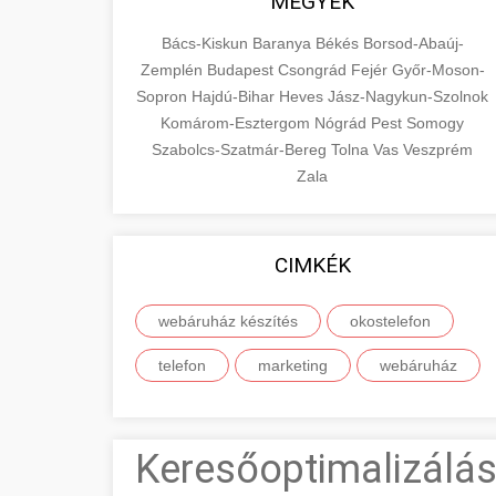
MEGYÉK
Bács-Kiskun
Baranya
Békés
Borsod-Abaúj-
Zemplén
Budapest
Csongrád
Fejér
Győr-Moson-
Sopron
Hajdú-Bihar
Heves
Jász-Nagykun-Szolnok
Komárom-Esztergom
Nógrád
Pest
Somogy
Szabolcs-Szatmár-Bereg
Tolna
Vas
Veszprém
Zala
CIMKÉK
webáruház készítés
okostelefon
telefon
marketing
webáruház
Keresőoptimalizálás