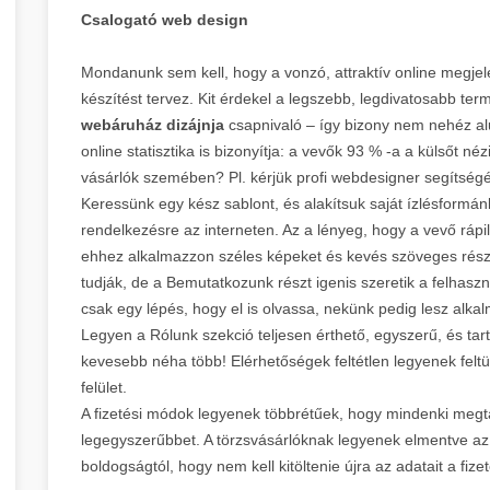
Csalogató web design
Mondanunk sem kell, hogy a vonzó, attraktív online megjel
készítést tervez. Kit érdekel a legszebb, legdivatosabb te
webáruház dizájnja
csapnivaló – így bizony nem nehéz al
online statisztika is bizonyítja: a vevők 93 % -a a külsőt n
vásárlók szemében? Pl. kérjük profi webdesigner segítségé
Keressünk egy kész sablont, és alakítsuk saját ízlésformán
rendelkezésre az interneten. Az a lényeg, hogy a vevő ráp
ehhez alkalmazzon széles képeket és kevés szöveges rés
tudják, de a Bemutatkozunk részt igenis szeretik a felhaszn
csak egy lépés, hogy el is olvassa, nekünk pedig lesz alka
Legyen a Rólunk szekció teljesen érthető, egyszerű, és tar
kevesebb néha több! Elérhetőségek feltétlen legyenek feltü
felület.
A fizetési módok legyenek többrétűek, hogy mindenki megta
legegyszerűbbet. A törzsvásárlóknak legyenek elmentve az 
boldogságtól, hogy nem kell kitöltenie újra az adatait a fize