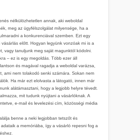
enés nélkülözhetetlen annak, aki weboldal
rmék, meg az ügyfélszolgálat milyensége, ha a
ulmaradni a konkurenciával szemben. Ezt egy
ézi vásárlás előtt. Hogyan legyünk vonzóak mi is a
t, vagy tanuljunk meg saját magunktól kódolni.
kra – ez is egy megoldás. Több ezer áll
illantson és magával ragadja a weboldal varázsa,
zt, ami nem tolakodó senki számára. Sokan nem
álók. Ha már ezt elolvasta a látogató, innen már
lmunk alátámasztani, hogy a legjobb helyre tévedt.
talmazza, mit tudunk nyújtani a vásárlóknak. A
ntetve, e-mail és levelezési cím, közösségi média
lálja benne a neki legjobban tetszőt és
adataik a memóriába, így a vásárló repesni fog a
téshez.