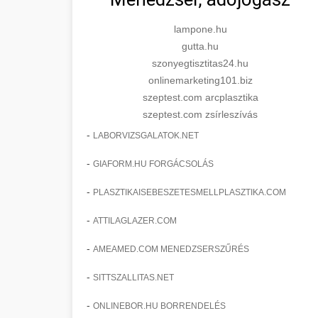
lampone.hu
gutta.hu
szonyegtisztitas24.hu
onlinemarketing101.biz
szeptest.com arcplasztika
szeptest.com zsírleszívás
-
LABORVIZSGALATOK.NET
-
GIAFORM.HU FORGÁCSOLÁS
-
PLASZTIKAISEBESZETESMELLPLASZTIKA.COM
-
ATTILAGLAZER.COM
-
AMEAMED.COM MENEDZSERSZŰRÉS
-
SITTSZALLITAS.NET
-
ONLINEBOR.HU BORRENDELÉS