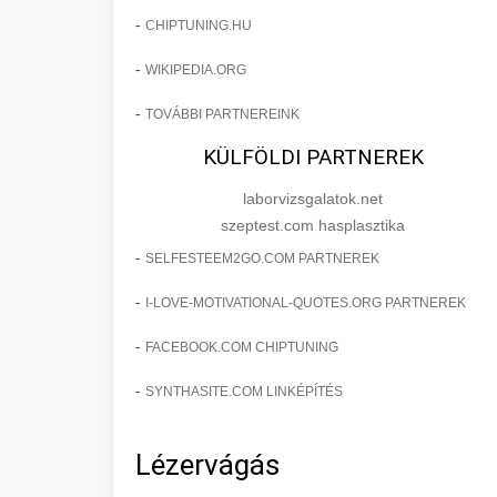
-
CHIPTUNING.HU
-
WIKIPEDIA.ORG
-
TOVÁBBI PARTNEREINK
KÜLFÖLDI PARTNEREK
laborvizsgalatok.net
szeptest.com hasplasztika
-
SELFESTEEM2GO.COM PARTNEREK
-
I-LOVE-MOTIVATIONAL-QUOTES.ORG PARTNEREK
-
FACEBOOK.COM CHIPTUNING
-
SYNTHASITE.COM LINKÉPÍTÉS
Lézervágás