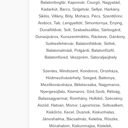
Balatonboglár, Kaposvár, Csurgó, Nagyatád,
Kadarkút, Barcs, Szigetvár, Sellye, Harkány,
Siklós, Villány, Bóly, Mohács, Pécs, Szentlőrinc
Andocs, Tab, Lengyeltóti, Simontornya, Enying,
Dunaföldvár, Solt, Szabadszállás, Sárbogárd,
Dunaújváros, Kunszentmiklós, Ráckeve, Gárdony,
Székesfehérvár, Balatonföldvár, Siófok,
Balatonalmádi, Polgárdi, Balatonfűzfő,
Balatonfüred, Veszprém, Sátoraljaújhely
Szentes, Mindszent, Kondoros, Orosháza,
Hódmezővásárhely, Szeged, Battonya,
Mezőkovácsháza, Békéscsaba, Nagymaros,
Nyergesújfalu, Kismaros, Göd,Szob, Rétság,
Balassagyarmat, Romhány, Hollókő, Szécsény,
Aszód, Hatvan, Monor, Lajosmizse, Soltvadkert,
Kiskőrös, Kecel, Dusnok, Kiskunhalas,
Jánoshalma, Bácsalmás, Kelebia, Röszke,
Mórahalom, Kiskunmajsa, Kistelek,