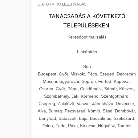
GIAFORM.HU LÉZERVÁGÁS
TANÁCSADÁS A KÖVETKEZŐ
TELEPÜLÉSEKEN:
Keresőoptimalizálás
Linképítés
Seo
Budapest, Győr, Miskolc, Pécs, Szeged, Debrecen
Mosonmagyaróvár, Sopron, Fertőd, Kapuvár,
Csorna, Győr, Pápa, Celldömölk, Sárvár, Kőszeg,
Szombathely, Ják, Körmend, Szentgotthárd,
Csepreg, Zalalövő, Vasvár, Jánosháza, Devecser,
Ajka, Sümeg, Pécsvárad, Komló, Sásd, Dombóvár,
Bonyhád, Bátaszék, Baja, Bácsalmás, Szekszárd,
Tolna, Fadd, Paks, Kalocsa, Hőgyész, Tamási