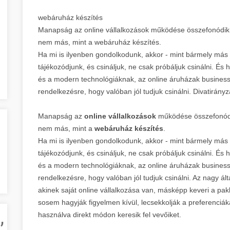
webáruház készítés
Manapság az online vállalkozások működése összefonódik a
nem más, mint a webáruház készítés.
Ha mi is ilyenben gondolkodunk, akkor - mint bármely más
tájékozódjunk, és csináljuk, ne csak próbáljuk csinálni. És h
és a modern technológiáknak, az online áruházak businesséb
rendelkezésre, hogy valóban jól tudjuk csinálni. Divatirány
Manapság az
online vállalkozások
működése összefonódik
nem más, mint a
webáruház készítés
.
Ha mi is ilyenben gondolkodunk, akkor - mint bármely más
tájékozódjunk, és csináljuk, ne csak próbáljuk csinálni. És h
és a modern technológiáknak, az online áruházak businesséb
rendelkezésre, hogy valóban jól tudjuk csinálni. Az nagy 
akinek saját online vállalkozása van, másképp keveri a paklij
sosem hagyják figyelmen kívül, lecsekkolják a preferenciák
,
használva direkt módon keresik fel vevőiket.