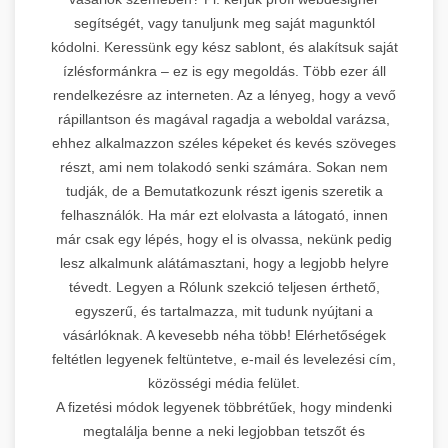
segítségét, vagy tanuljunk meg saját magunktól
kódolni. Keressünk egy kész sablont, és alakítsuk saját
ízlésformánkra – ez is egy megoldás. Több ezer áll
rendelkezésre az interneten. Az a lényeg, hogy a vevő
rápillantson és magával ragadja a weboldal varázsa,
ehhez alkalmazzon széles képeket és kevés szöveges
részt, ami nem tolakodó senki számára. Sokan nem
tudják, de a Bemutatkozunk részt igenis szeretik a
felhasználók. Ha már ezt elolvasta a látogató, innen
már csak egy lépés, hogy el is olvassa, nekünk pedig
lesz alkalmunk alátámasztani, hogy a legjobb helyre
tévedt. Legyen a Rólunk szekció teljesen érthető,
egyszerű, és tartalmazza, mit tudunk nyújtani a
vásárlóknak. A kevesebb néha több! Elérhetőségek
feltétlen legyenek feltüntetve, e-mail és levelezési cím,
közösségi média felület.
A fizetési módok legyenek többrétűek, hogy mindenki
megtalálja benne a neki legjobban tetszőt és