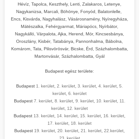
Hévíz, Tapolca, Keszthely, Lenti, Zalakaros, Letenye,
Nagykanizsa, Marcali, Böhönye, Fonyód, Balatonlelle,
Encs, Kisvárda, Nagyhalász, Vásárosnamény, Nyíregyháza,
Mátészalka, Fehérgyarmat, Máriapócs, Nyírbátor,
Nagykálló, Várpalota, Ajka, Herend, Mór, Kincsesbánya,
Oroszlány, Kisbér, Tatabánya, Pannonhalma, Bábolna,
Komárom, Tata, Pilisvörösvár, Bicske, Érd, Százhalombatta,
Martonvásár, Százhalombatta, Gyál
Budapest egész területe:
Budapest
1. kerület
,
2. kerület
,
3. kerület
,
4. kerület
,
5.
kerület
,
6. kerület
Budapest
7. kerület
,
8. kerület
,
9. kerület
,
10. kerület
,
11.
kerület
,
12. kerület
Budapest
13. kerület
,
14. kerület
,
15. kerület
,
16. kerület
,
17. kerület
,
18. kerület
Budapest
19. kerület
,
20. kerület
,
21. kerület
,
22.kerület
,
23. kerület