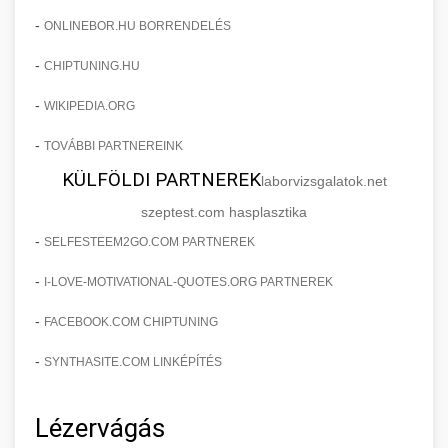
-
ONLINEBOR.HU BORRENDELÉS
-
CHIPTUNING.HU
-
WIKIPEDIA.ORG
-
TOVÁBBI PARTNEREINK
KÜLFÖLDI PARTNEREK
laborvizsgalatok.net
szeptest.com hasplasztika
-
SELFESTEEM2GO.COM PARTNEREK
-
I-LOVE-MOTIVATIONAL-QUOTES.ORG PARTNEREK
-
FACEBOOK.COM CHIPTUNING
-
SYNTHASITE.COM LINKÉPÍTÉS
Lézervágás