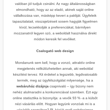
valóban jól tudjuk csinálni. Az nagy általánosságban
elmondható, hogy az az eladó, akinek saját online
vállalkozása van, másképp keveri a pakliját. Ügyfeleik
tapasztalatait, visszajelzéseit sosem hagyják figyelmen
kívül, lecsekkolják a preferenciákat, bármilyen
mozzanatról legyen szó, a weboldalt használva direkt
módon keresik fel vevőiket.
Csalogató web design
Mondanunk sem kell, hogy a vonzó, attraktív online
megjelenés nélkülözhetetlen annak, aki weboldal
készítést tervez. Kit érdekel a legszebb, legdivatosabb
termék, meg az ügyfélszolgálat milyensége, ha a
webáruház dizájnja
csapnivaló – így bizony nem
nehéz alulmaradni a konkurenciával szemben. Ezt egy
online statisztika is bizonyítja: a vevők 93 % -a a külsőt
nézi vásárlás előtt. Hogyan legyünk vonzóak mi is a
vásárlók szemében? Pl. kérjük profi webdesigner