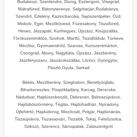
Budakeszi, Szentendre, Dorog, Esztergom, Visegrád,
Mátrafüred, Bátonyterenye, Salgótarján,Rudabánya,
Szendrő, Edelény, Kazincbarcika, Sajószentpéter, Ózd,
Miskolc, Eger, Mezőkövesd, Füzesabony, Tiszafüred,
Heves, Jászapáti, Kunhegyes, Újszász, Kisújszállás,
Törökszentmiklós, Szolnok, Martfű, Tiszaföldvár, Túrkeve,
Mezőtúr, Gyomaendrőd, Szarvas, Kunszentmárton,
Csongrád, Abony, Nagykáta, Újszász, Jászberény,
Jászfényszaru, Jászárokszállás, Lőrinci, Gyöngyös,
Pásztó,Gyula, Sarkad
Békés, Mezőberény, Szeghalom, Berettyóújfalu,
Biharkeresztes, Püspökladány, Karcag, Derecske,
Nádudvar, Hajdúszoboszló, Debrecen, Balmazújváros,
Hajdúböszörmény, Téglás, Hajdúhadház, Nyíradony,
Újfehértó, Hajdúdorog, Mezőcsát, Polgár, Hajdúnánás,
Tiszaújváros, Tiszavasvári, Tiszalök, Tokaj, Felsőzsolca,
Szikszó, Szerencs, Sárospatak, Zalaszentgrót