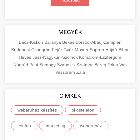
Kapcsolat
MEGYÉK
Bács-Kiskun
Baranya
Békés
Borsod-Abaúj-Zemplén
Budapest
Csongrád
Fejér
Győr-Moson-Sopron
Hajdú-Bihar
Heves
Jász-Nagykun-Szolnok
Komárom-Esztergom
Nógrád
Pest
Somogy
Szabolcs-Szatmár-Bereg
Tolna
Vas
Veszprém
Zala
CIMKÉK
webáruház készítés
okostelefon
telefon
marketing
webáruház