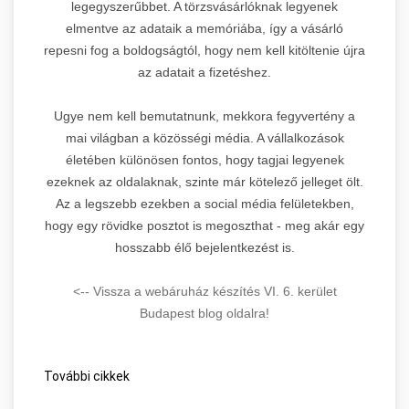
legegyszerűbbet. A törzsvásárlóknak legyenek
elmentve az adataik a memóriába, így a vásárló
repesni fog a boldogságtól, hogy nem kell kitöltenie újra
az adatait a fizetéshez.
Ugye nem kell bemutatnunk, mekkora fegyvertény a
mai világban a közösségi média. A vállalkozások
életében különösen fontos, hogy tagjai legyenek
ezeknek az oldalaknak, szinte már kötelező jelleget ölt.
Az a legszebb ezekben a social média felületekben,
hogy egy rövidke posztot is megoszthat - meg akár egy
hosszabb élő bejelentkezést is.
<-- Vissza a webáruház készítés VI. 6. kerület
Budapest blog oldalra!
További cikkek