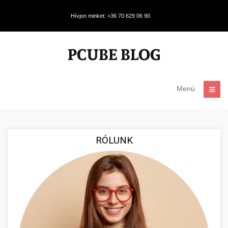
Hívjon minket: +36 70 629 06 90
Menü
RÓLUNK