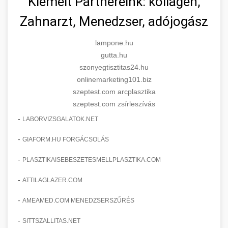
Kiemelt Partnereink: kollagén,
Zahnarzt, Menedzser, adójogász
lampone.hu
gutta.hu
szonyegtisztitas24.hu
onlinemarketing101.biz
szeptest.com arcplasztika
szeptest.com zsírleszívás
-
LABORVIZSGALATOK.NET
-
GIAFORM.HU FORGÁCSOLÁS
-
PLASZTIKAISEBESZETESMELLPLASZTIKA.COM
-
ATTILAGLAZER.COM
-
AMEAMED.COM MENEDZSERSZŰRÉS
-
SITTSZALLITAS.NET