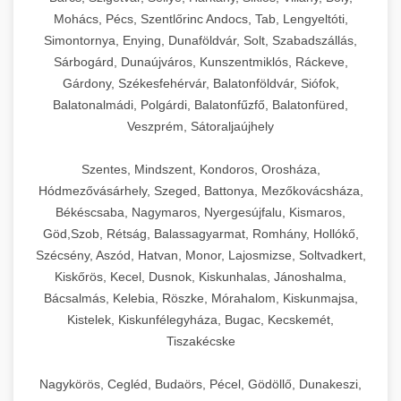
Mohács, Pécs, Szentlőrinc Andocs, Tab, Lengyeltóti,
Simontornya, Enying, Dunaföldvár, Solt, Szabadszállás,
Sárbogárd, Dunaújváros, Kunszentmiklós, Ráckeve,
Gárdony, Székesfehérvár, Balatonföldvár, Siófok,
Balatonalmádi, Polgárdi, Balatonfűzfő, Balatonfüred,
Veszprém, Sátoraljaújhely
Szentes, Mindszent, Kondoros, Orosháza,
Hódmezővásárhely, Szeged, Battonya, Mezőkovácsháza,
Békéscsaba, Nagymaros, Nyergesújfalu, Kismaros,
Göd,Szob, Rétság, Balassagyarmat, Romhány, Hollókő,
Szécsény, Aszód, Hatvan, Monor, Lajosmizse, Soltvadkert,
Kiskőrös, Kecel, Dusnok, Kiskunhalas, Jánoshalma,
Bácsalmás, Kelebia, Röszke, Mórahalom, Kiskunmajsa,
Kistelek, Kiskunfélegyháza, Bugac, Kecskemét,
Tiszakécske
Nagykörös, Cegléd, Budaörs, Pécel, Gödöllő, Dunakeszi,