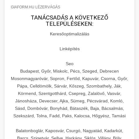
GIAFORM.HU LÉZERVÁGÁS
TANÁCSADÁS A KÖVETKEZŐ
TELEPÜLÉSEKEN:
Keresőoptimalizálás
Linképítés
Seo
Budapest, Győr, Miskolc, Pécs, Szeged, Debrecen
Mosonmagyaróvár, Sopron, Fertőd, Kapuvár, Csorna, Győr,
Pápa, Celldömölk, Sárvár, Kőszeg, Szombathely, Ják,
Körmend, Szentgotthárd, Csepreg, Zalalövő, Vasvár,
Jánosháza, Devecser, Ajka, Sümeg, Pécsvárad, Komló,
Sásd, Dombóvár, Bonyhád, Bátaszék, Baja, Bácsalmás,
Szekszárd, Tolna, Fadd, Paks, Kalocsa, Hőgyész, Tamási
Balatonboglár, Kaposvár, Csurgó, Nagyatád, Kadarkút,
Barcs, Szigetvár, Sellye, Harkány, Siklós, Villány, Bóly,